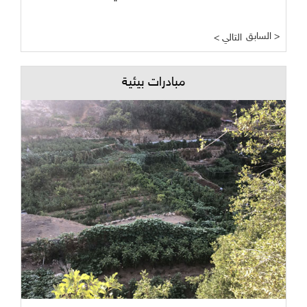
السابق >
< التالي
مبادرات بيئية