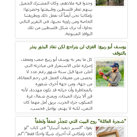
وجدوا فيه ملاذهم، وكان المشترك الجميل
بينهم عطر فلسطين وطبيعتها وخضرتها؛
بإمكاننا نحن أيضاً أن نفعل ذلك وبطريقتنا
الخاصة ومن زاوية نحبها، في التقرير التالي
نحاول أن نرى شكل فلسطين من تلك
النوافذ المتنوعة.
يوسف أبو ربيع: الغزي لن يتراجع لكن نفاد البذور ينذر
بالتوقف
كل ما يمر به يوسف أبو ربيع صعب ومعقد،
إصراره على الاستمرار في مبادرته التي
أعلن عنها قبل ستة شهور رغم عدد لا
يحصى من معيقات العمل في رحم المعاناة،
من جهة، ومن جهة أخرى شعوره
بالمخاطرة وأن حياته قد تكون مهددة، لأنه
قرر ألا يترك الميدان، ويمنح شمال غزة
المنكوب جراء الحرب، بريق أمل مهما كان
الثمن، لكنه لا يهتم، يواصل فحسب.
"شجرة العائلة" روح البيت التي تتجذّر عمقاً ولطفاً
يقول "السير ديفيد أتينبارا" في كتاب "لو
كان بإمكاني أن أخبرك شيئًا واحدًا فقط":"لم