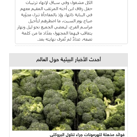
الكل مشغول وفي سباق لإنهاء ترتيبات
حفل زفاف ابن أخته المرتقب المقيم معهم
في البناية ذاتها، وإذ بالمفاجأة تنزل مدوّية
صباح يوم السبت، ما اضطرهم لتأجيل
مراسم الفرح، ليمضي الجميع نحو ليل ونهار
يتعاقب فيهما المجهول بعدّاد ما من كلمة
تصفه، عدادٌ لم تُعرف نهايته بعد.
أحدث الأخبار البيئية حول العالم
فوائد مذهلة للهرمونات جراء تناول البروكلي