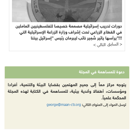
دورات تدريب إسرائيلية مصممة خصيصا للفلسطينيين العاملين
في القطاع الزراعي تحت إشراف وزارة الزراعة الإسرائيلية التي
يرأسها يائير شَمِير نائب ليبرمان رئيس "إسرائيل بيتنا"!!!
السابق >
< التالي
دعوة للمساهمة في المجلة
يتوجه مركز معاً إلى جميع المهتمين بقضايا البيئة والتنمية، أفرادا
ومؤسسات، أطفالا وأندية بيئية، للمساهمة في الكتابة لهذه المجلة
المحكّمة علمياً.
george@maan-ctr.org
ترسل المواد إلى العنوان التالي: