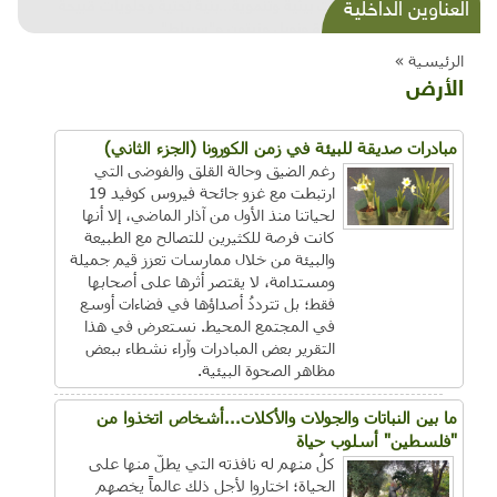
شذرات بيئية وتنموية...بنية تحتية وحلويات قبيحة
العناوين الداخلية
وحاكورة ونوبل وزيتون و"سيباط"
الرئيسية »
الأرض
مبادرات صديقة للبيئة في زمن الكورونا (الجزء الثاني)
رغم الضيق وحالة القلق والفوضى التي
ارتبطت مع غزو جائحة فيروس كوفيد 19
لحياتنا منذ الأول من آذار الماضي، إلا أنها
كانت فرصة للكثيرين للتصالح مع الطبيعة
والبيئة من خلال ممارسات تعزز قيم جميلة
ومستدامة، لا يقتصر أثرها على أصحابها
فقط؛ بل تترددُ أصداؤها في فضاءات أوسع
في المجتمع المحيط. نستعرض في هذا
التقرير بعض المبادرات وآراء نشطاء ببعض
مظاهر الصحوة البيئية.
ما بين النباتات والجولات والأكلات...أشخاص اتخذوا من
"فلسطين" أسلوب حياة
كلُ منهم له نافذته التي يطلّ منها على
الحياة؛ اختاروا لأجل ذلك عالماً يخصهم