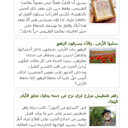
يسبق أن قابلتُ طفلاً ليس مفتوناً بعالمنا
الطبيعي، وفقط حين نكبر نفقد ذلك الحسّ
بالدهشة، لكنني أظن أننا سنكون أفضل لو
حافظنا عليه، لذا فإن نصيحتي هي ألاّ تفقد
هذا أبدًا، وافعل ما بوسعك للحفاظ على
حسّ الافتتان بعالمنا الطبيعي حياً داخلك".
سلبوا الأرض.. والآن يسرقون الزهور
الزهور بنات الأرض، تحملهن داخل أحشائها،
وتلدهنَّ لتتزين بهن وتتعطّر من شذى
عطرهن. ينثرن الحياة في كل مكان، لعلّهن
يُزحنَ الحزن عن قلب الكسير العليل،
ويدخلن الحبور على نفوس المتعبين؛ لذلك،
أليس حقٌ علينا أن نحفظ الزهور كما نحفظ
الأرض؟
زاهر طنطيش مزارع غزي نزح عن جنته يحاول تجاوز الأيام
الثِقال
قبل "السابع من أكتوبر"، كانت حياة زاهر
طنطيش تسير على خير ما يرام، فقبل
يومين من اندلاع الحرب على قطاع غزة، أتمً
أعمال تشييد الواجهة الخارجية لبيت العائلة،