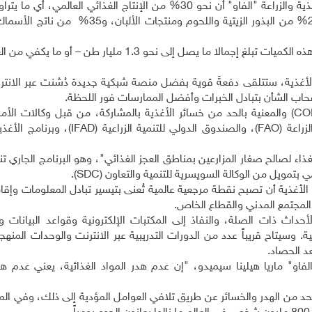
و50% من المحاصيل الجُذرية والفواكه والخضروات، و20% من البذور الزيتية واللحوم ومنتجات 
وقالت "الفاو" في تقرير نشر في أواخر أكتوبر الماضي إن هذه الكميات تبلغ إجمالا ما يصل إلى نحو 1.3 مليا
الأغذية، ستتلقى دفعةً قوية بفضل منصة شبكية جديدة دُشنت عبر الانتر
حاب الشأن بتبادل الخبرات وأفضل الممارسات فور اللحظة.
CO
) والمعنية بالحد من خسائر الأغذية بالمشاركة، من قبل وكالات الأم
راعة (
FAO
)، والصندوق الدولي للتنمية الزراعية (
IFAD
)، وبرنامج الأغذي
 لصالح صغار المزارعين بمناطق العجز الغذائي"، وهو البرنامج الجاري تنفي
 بتمويل من الوكالة السويسرية للتنمية والتعاون (
SDC
).
الأغذية أن تصبح نقطة مرجعية عالمية تُعنى بتيسير تبادل المعلومات وإق
لمجتمع المدني والقطاع الخاص.
أحداث ذات الصلة، والنفاذ إلى المكتبات الإلكترونية وقواعد البيانات 
وسيتاح قريباً عدد من الدورات التدريبية عبر الانترنت والوحدات المنهجي
عد الحصاد.
لفاو" ماريا هيلينا سيميدو، "إن عدم هدر المواد الغذائية، يعني عدم هد
الحد من الهدر والخسائر عن طريق تلافي العوامل المؤدية إلى ذلك، وفي الم