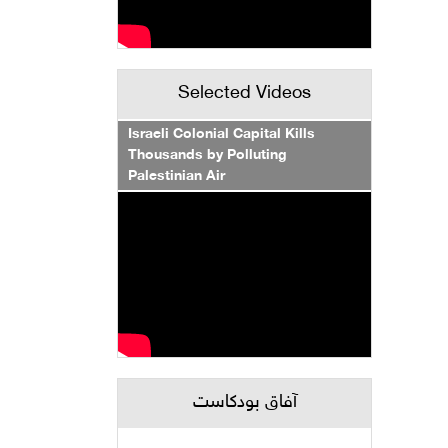
Selected Videos
Israeli Colonial Capital Kills
Thousands by Polluting
Palestinian Air
آفاق بودكاست