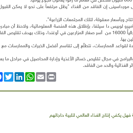
ل مورداسينى إن الفاقد من الغذاء "يظل مرتفعاً على نحو لا يمكن القبول
تتاح وبأسعار معقولة، لتلك المجتمعات الزراعية".
اميرو لوبيس دا سيلفا، بإطلاق هذه المنصة المعلوماتية، ولاحظ أن مبادر
خسائر ما بعد الحصاد لدى برنامج الأغذية العالمي تغطي حالياً 16000 من أسر صغار المزارعين في أوغندا، وذلك بهدف تق
يدة لقواعد الممارسات، نتطلّع إلى تقاسم أفضل الخبرات والممارسات مع 
البرامج في مجال تقليص خسائر الأغذية وإدارة المحاصيل في مراحل ما بعد
 الغذائية والحد من الفاقد.
ok
Twitter
LinkedIn
WhatsApp
Email
Print
هل يكفي إنتاج الغذاء العالمي لتلبية حاجاتهم