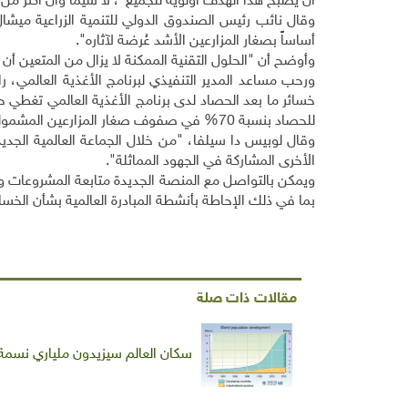
أن يصبح هذا الهدف أولوية للجميع"، لا سيما وأن أكثر من 800 مليون شخص في العالم ما زالوا يعانون الجوع يومياً.
وقال نائب رئيس الصندوق الدولي للتنمية الزراعية ميشا
أساساً بصغار المزارعين الأشد عُرضة لآثاره".
وأوضح أن "الحلول التقنية الممكنة لا يزال من المتعين أن 
ورحب مساعد المدير التنفيذي لبرنامج الأغذية العالمي، ر
للحصاد بنسبة 70% في صفوف صغار المزارعين المشمولين بها.
وقال لوبيس دا سيلفا، "من خلال الجماعة العالمية الجد
الأخرى المشاركة في الجهود المماثلة".
ويمكن بالتواصل مع المنصة الجديدة متابعة المشروعات و
بما في ذلك الإحاطة بأنشطة المبادرة العالمية بشأن الخسائر
مقالات ذات صلة
سكان العالم سيزيدون ملياري نسمة ف