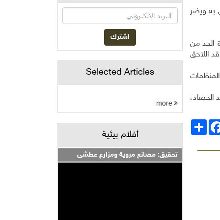
 به ويضر
ة الحد من
ليص الفاقد اللاحق
Selected Articles
المنظمات
 الحصاد،
more
انشر
Facebo
أفلام بيئية
تحقيق: مصانع مروية ومزارع عطشى