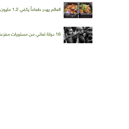
العالم يهدر طعاماً يكفي 1.2 مليون جائع
16 دولة تعاني من مستويات مفزعة للجوع ونحو ملياري شخص يعانون من "الجوع المُقَنَّع"