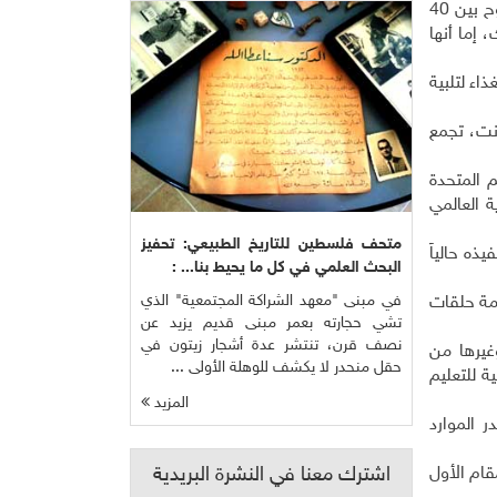
قدرت منظمة الأمم المتحدة للأغذية والزراعة "الفاو" أن نحو 30% من الإنتاج الغذائي العالمي، أي ما يتراوح بين 40
الألبان، و35% من ناتج الأسماك، إما أنها
ر طن – أو ما يكفي من الغذاء لتلبية
نت، تجمع
م المتحدة
ة العالمي
متحف فلسطين للتاريخ الطبيعي: تحفيز
ذه حالياً
البحث العلمي في كل ما يحيط بنا... :
في مبنى "معهد الشراكة المجتمعية" الذي
امة حلقات
تشي حجارته بعمر مبنى قديم يزيد عن
نصف قرن، تنتشر عدة أشجار زيتون في
وغيرها من
حقل منحدر لا يكشف للوهلة الأولى ...
ة للتعليم
المزيد
ر الموارد
اشترك معنا في النشرة البريدية
قام الأول