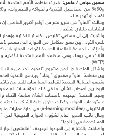
حسين عباس / خاص:
تفسد أو تُهدر هباء.
احتياجات ملياري شخص.
وأشارت إلى أن مساعي تقليص الخسائر الغذائية وإهدار 
للمرة الأولى بين نسق متكامل من الموارد التي تسمح لأص
وأطلِقت الجماعة العالمية الجديدة لقواعد الممارسات (
P
الثلاث في روما، وهي منظمة الأمم المتحدة للأغذية والز
).
WFP
(
وتشكل المنصة جزءاً من مشروع "تعميم الحد من فاقد الغذاء
بين منظمة "فاو" وصندوق "إيفاد" وبرنامج الأغذية العالمي
وتصبو الجماعة الجديدة لقواعد الممارسات للحد من فاقد 
الربط بين أصحاب الشأن بما في ذلك المؤسسات العامة وا
وتتيح المنصة الجديدة لأصحاب الشأن متابعة الأنباء وال
مستودعات المواد، وكذلك دخول حلبة الشبكات الاجتماعية. 
الإلكتروني (
e-learning modules
) في إدارة عمليات ما ب
وقال نائب المدير العام لشؤون الموارد الطبيعية لدى "ا
المستخدمة في إنتاجها".
وأضافت بالإشارة إلى المبادرة الجديدة، "فالمتعين إنجاز 