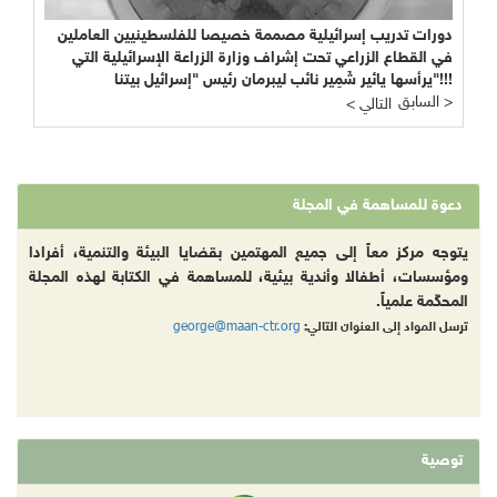
دورات تدريب إسرائيلية مصممة خصيصا للفلسطينيين العاملين
في القطاع الزراعي تحت إشراف وزارة الزراعة الإسرائيلية التي
يرأسها يائير شَمِير نائب ليبرمان رئيس "إسرائيل بيتنا"!!!
السابق >
< التالي
دعوة للمساهمة في المجلة
يتوجه مركز معاً إلى جميع المهتمين بقضايا البيئة والتنمية، أفرادا
ومؤسسات، أطفالا وأندية بيئية، للمساهمة في الكتابة لهذه المجلة
المحكّمة علمياً.
george@maan-ctr.org
ترسل المواد إلى العنوان التالي:
توصية