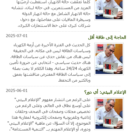
كلّما تعمّقت حالة الانهيار، استقطبت أرضيّتها
المزيد من المستثمرين. في حالة لبنان، تتشابه
حالة الانهيار الشامل مع حالة انهيار الدولة
وسيطرة المافيات على مفاصلها، مع دخول
شركات كبرى على خط الاستثمارات الكبرى.
2025-07-01
الحاجة إلى طاقة أقل
كل الحديث في الفترة الأخيرة عن أزمة الكهرباء
وسياسات الطاقة ليس في مكانه. في الحقيقة
ليس هناك من نقاش جدي عن سياسات الطاقة.
هناك حديث سياسي - انتخابي عن ضرورة تأمين
الكهرباء 24/24 ساعة. وهذا الكلام لا يمت بصلة
إلى سياسات الطاقة المفترض مناقشتها بعمق
وبالكثير من التحفظ.
2025-06-01
الإعلام البيئي: أي دور؟
على الرغم من انتشار مفهوم "الإعلام البيئي"
على أوسع نطاق في العالم، وعلى الرغم من
تخصيص مجلات وصفحات في الصحف وحلقات
إذاعية وتلفزيونية وصفحات إلكترونية لمقاربة هذا
الموضوع، إلا أن السؤال عن ماهية "الإعلام البيئي"
ودوره، أو الإعلام المهتم بــ "التنمية المستدامة"،