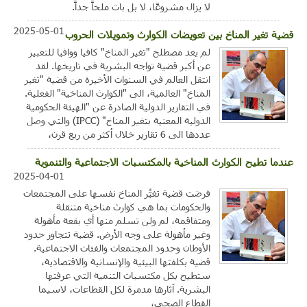
لا يزال مشروعًا، لا بل بات ملحاً جداً.
2025-05-01
قضية تغير المناخ بين تعويضات الكوارث وتمويلات الحروب
لم يعد مصطلح "تغير المناخ" كافيا ووافيا للتعبير
عن أكبر قضية تواجه البشرية في تاريخها. لقد
انتقل العالم في السنوات الأخيرة من قضية "تغير
المناخ" العالمية، الى "الكوارث المناخية" الفعلية.
في التقارير الدولية الصادرة عن "الهيئة الحكومية
الدولية المعنية بتغير المناخ" (IPCC) والتي وصل
عددها الى 6 تقارير خلال أكثر من ربع قرن،
عندما تطيح الكوارث المناخية بالمكتسبات الاجتماعية والتنموية
2025-04-01
فرضت قضية تغيُّر المناخ نفسها على المجتمعات
والحكومات بما هي كوارث مناخية متنقلة
ومتفاقمة، لم ولن تسلم منها أي بقعة مأهولة
وغير مأهولة على وجه الأرض. قضية تتجاوز حدود
الأوطان وحدود المجتمعات والفئات الاجتماعية.
قضية بكلفتها البيئية والإنسانية والاقتصادية،
ستطيح بكل مكتسبات التنمية التي عرفتها
البشرية. آثارها مدمرة لكل القطاعات، لاسيما
القطاع الصحي،