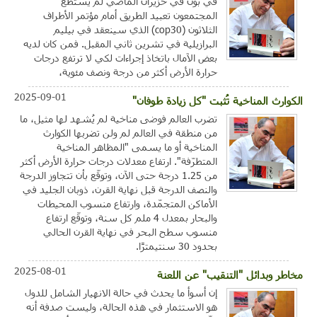
في بون في حزيران الماضي لم يستطع
المجتمعون تعبيد الطريق أمام مؤتمر الأطراف
الثلاثون (cop30) الذي سينعقد في بيليم
البرازيلية في تشرين ثاني المقبل. فمن كان لديه
بعض الآمال باتخاذ إجراءات لكي لا ترتفع درجات
حرارة الأرض أكثر من درجة ونصف مئوية،
2025-09-01
الكوارث المناخية تُثبت "كل زيادة طوفان"
تضرب العالم فوضى مناخية لم يُشهد لها مثيل، ما
من منطقة في العالم لم ولن تضربها الكوارث
المناخية أو ما يسمى "المظاهر المناخية
المتطرّفة". ارتفاع معدلات درجات حرارة الأرض أكثر
من 1.25 درجة حتى الآن، وتوقّع بأن تتجاوز الدرجة
والنصف الدرجة قبل نهاية القرن، ذوبان الجليد في
الأماكن المتجمّدة، وارتفاع منسوب المحيطات
والبحار بمعدل 4 ملم كل سنة، وتوقّع ارتفاع
منسوب سطح البحر في نهاية القرن الحالي
بحدود 30 سنتيمترًا.
2025-08-01
مخاطر وبدائل "التنقيب" عن اللعنة
إن أسوأ ما يحدث في حالة الانهيار الشامل للدول
هو الاستثمار في هذه الحالة، وليست صدفة أنه