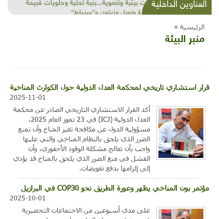
شذرات بيئية وتنموية...بنية تحتية وحلويات قبيحة
العناوين الداخلية
وحاكورة ونوبل وزيتون و"سيباط"
الرئيسية »
منبر البيئة
قرار استشاري تاريخي لمحكمة العدل الدولية حول الكوارث المناخية
2025-11-01
أكد القرار الاستشاري التاريخي الصادر عن محكمة
العدل الدولية (ICJ) في 23 تموز العام 2025،
مسؤولية الدول عن مكافحة تغير المناخ وأن تمنع
الضرر الذي يلحق بالنظام المناخي والتي عليها
واجب بأن تعالج مشكلة الوقود الأحفوري، وأن
الفشل في منع الضرر الذي يلحق بالمناخ قد يؤدي
إلى إلزامها بدفع تعويضات.
مؤتمر بون المناخي يظهر وعورة الطريق نحو COP30 في البرازيل
2025-10-01
على مدى أسبوعين من الاجتماعات التحضيرية