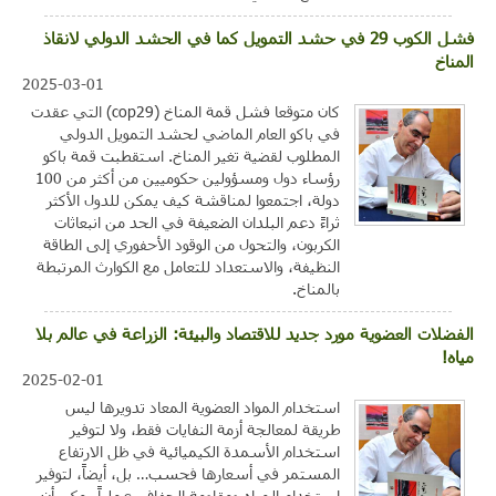
فشل الكوب 29 في حشد التمويل كما في الحشد الدولي لانقاذ
المناخ
2025-03-01
كان متوقعا فشل قمة المناخ (cop29) التي عقدت
في باكو العام الماضي لحشد التمويل الدولي
المطلوب لقضية تغير المناخ. استقطبت قمة باكو
رؤساء دول ومسؤولين حكوميين من أكثر من 100
دولة، اجتمعوا لمناقشة كيف يمكن للدول الأكثر
ثراءً دعم البلدان الضعيفة في الحد من انبعاثات
الكربون، والتحول من الوقود الأحفوري إلى الطاقة
النظيفة، والاستعداد للتعامل مع الكوارث المرتبطة
بالمناخ.
الفضلات العضوية مورد جديد للاقتصاد والبيئة: الزراعة في عالم بلا
مياه!
2025-02-01
استخدام المواد العضوية المعاد تدويرها ليس
طريقة لمعالجة أزمة النفايات فقط، ولا لتوفير
استخدام الأسمدة الكيميائية في ظل الارتفاع
المستمر في أسعارها فحسب… بل، أيضاً، لتوفير
استخدام المياه ومقاومة الجفاف. عملياً يمكن أن