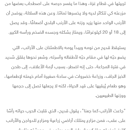
تربيتها في قطاع غزة، وهذا ما يفسر حرصه على اصطحاب بعضها من
مزرعته كي تتكاثر لديه ولا يخسرها تمامًا. وعن هذه السلالة، يوضح أن
الأرنب الواحد منها يزيد وزنه على الأرنب البلدي أضعافًا، وقد يصل
إلى 18 أو 20 كيلوغرامًا، ويمتاز بشكله وجسده الضخم ورأسه الكبير.
يستيقظ قديح من نومه ويبدأ يومه بالاطمئنان على الأرانب، التي
يضع حبّه لها في مقام حبّه لأطفاله وأسرته، وشعر نحوها بقلق شديد
في فترة المجاعة، حتى إنه اضطر، بسبب أزمة الأعلاف، إلى طحن
الخبز الجاف، وزراعة خضروات في ساحة صغيرة أمام خيمته لإطعامها،
وهو طعام يُبقيها على قيد الحياة، لكنه لا يجعلها تصل إلى حجمها
ووزنها الطبيعيين.
"جاعت الأرانب كما جعنا"، يقول قديح، الذي قلبت الحرب حياته رأسًا
على عقب، فمن مزارع يمتلك أراضي زراعية ومزارع للدواجن والأرانب