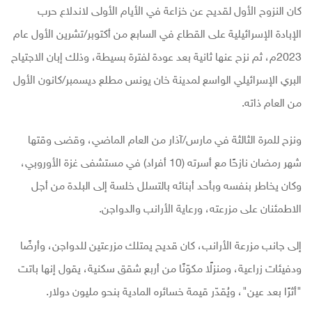
كان النزوح الأول لقديح عن خزاعة في الأيام الأولى لاندلاع حرب
الإبادة الإسرائيلية على القطاع في السابع من أكتوبر/تشرين الأول عام
2023م، ثم نزح عنها ثانية بعد عودة لفترة بسيطة، وذلك إبان الاجتياح
البري الإسرائيلي الواسع لمدينة خان يونس مطلع ديسمبر/كانون الأول
من العام ذاته.
ونزح للمرة الثالثة في مارس/آذار من العام الماضي، وقضى وقتها
شهر رمضان نازحًا مع أسرته (10 أفراد) في مستشفى غزة الأوروبي،
وكان يخاطر بنفسه وبأحد أبنائه بالتسلل خلسة إلى البلدة من أجل
الاطمئنان على مزرعته، ورعاية الأرانب والدواجن.
إلى جانب مزرعة الأرانب، كان قديح يمتلك مزرعتين للدواجن، وأرضًا
ودفيئات زراعية، ومنزلًا مكوّنًا من أربع شقق سكنية، يقول إنها باتت
"أثرًا بعد عين"، ويُقدّر قيمة خسائره المادية بنحو مليون دولار.