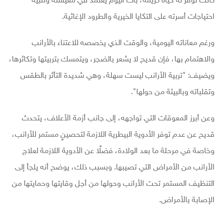
كانت توفر له حياة كريمة، بات اليوم يعتمد في معيشته وتلبية
احتياجات أسرته على التكايا الخيرية والطرود الإغاثية.
ورغم معاناته اليومية، والوقت الذي يخصصه للاعتناء بالأرانب
والاهتمام بها، فإن قديح لا يشعر بالضجر، ويتمسك بتربيتها وتكاثرها،
ويضيف: "تربية الأرانب ليست سهلة، وهي شديدة التأثر بالطقس
وتقلباته وبالبيئة من حولها".
وعن أبرز المعوقات التي تواجهه، إلى جانب أزمة الأعلاف، يتحدث
قديح عن عدم توفر الأدوية البيطرية اللازمة لتحصينٍ مستمر للأرانب،
وخاصة في مرحلة ما بعد الولادة، فضلًا عن الأدوية اللازمة لعلاج
الأرانب من الأمراض التي تصيبها. وبسبب ذلك، يوضح أنه يلجأ إلى
التنظيف المستمر تحت الأرانب وحولها من أجل وقايتها وحمايتها من
الإصابة بالأمراض.