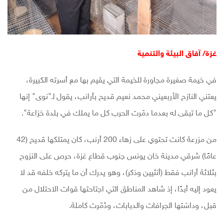
غزة/ آفاق البيئة والتنمية
في خيمة صغيرة مجاورة للخيمة التي يقيم بها مع أسرته الكبيرة،
يعتني النازح الأربعيني محمد نعيم قديح بأرانب، يقول لـ"نوى" إنها
"كل ما تبقى له بعدما دمّرت الحرب كل ما يملك في بلدة خزاعة".
من مزرعة كانت تحتوي على زهاء 200 أرنب، كان يمتلكها قديح (42
عامًا) شرقي مدينة خان يونس جنوب قطاع غزة، حرص على النزوح
بثلاثة أرانب فقط (أنثيين وذكر)، وهو يدرك أن ما يتركه خلفه قد لا
يعود إليه أبدًا، إذ شاهد المناطق التي اجتاحتها قوات الاحتلال من
قبل، وداسَتها الجرافات والدبابات، ودُمّرت كاملة.