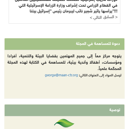
في القطاع الزراعي تحت إشراف وزارة الزراعة الإسرائيلية التي
يرأسها يائير شَمِير نائب ليبرمان رئيس "إسرائيل بيتنا"!!!
السابق >
< التالي
دعوة للمساهمة في المجلة
يتوجه مركز معاً إلى جميع المهتمين بقضايا البيئة والتنمية، أفرادا
ومؤسسات، أطفالا وأندية بيئية، للمساهمة في الكتابة لهذه المجلة
المحكّمة علمياً.
george@maan-ctr.org
ترسل المواد إلى العنوان التالي:
توصية