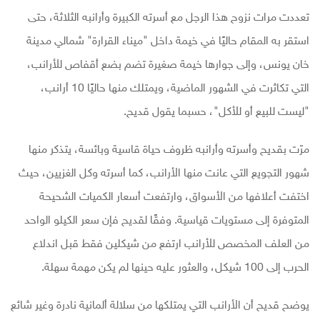
تعددت مرات نزوح هذا الرجل مع أسرته الكبيرة وأرانبه الثلاثة، حتى
استقر به المقام حاليًا في خيمة داخل "ميناء القرارة" شمالي مدينة
خان يونس، وإلى جوارها خيمة صغيرة تضم بضع أقفاص للأرانب،
التي تكاثرت في الشهور الماضية، ويمتلك منها حاليًا 10 أرانب،
"ليست للبيع أو للأكل"، حسبما يقول قديح.
مرّت بقديح وأسرته وأرانبه ظروف حياة قاسية وبائسة، يتذكر منها
شهور التجويع التي عانت منها الأرانب، كما أسرته وكل الغزيين، حيث
اختفت أعلافها من الأسواق، وارتفعت أسعار الكميات الشحيحة
المتوفرة إلى مستويات قياسية. وفقًا لقديح فإن سعر الكيلو الواحد
من العلف المخصص للأرانب ارتفع من شيكلين فقط قبل اندلاع
الحرب إلى 100 شيكل، والعثور عليه حينها لم يكن مهمة سهلة.
يوضح قديح أن الأرانب التي يمتلكها من سلالة ألمانية نادرة وغير شائع