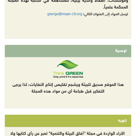
ومؤسسات، أطفالا وأندية بيئية، للمساهمة في الكتابة لهذه المجلة
المحكّمة علمياً.
george@maan-ctr.org
ترسل المواد إلى العنوان التالي:
توصية
هذا الموقع صديق للبيئة ويشجع تقليص إنتاج النفايات، لذا يرجى
التفكير قبل طباعة أي من مواد هذه المجلة
تنويه
الآراء الواردة في مجلة "آفاق البيئة والتنمية" تعبر عن رأي كتابها ولا