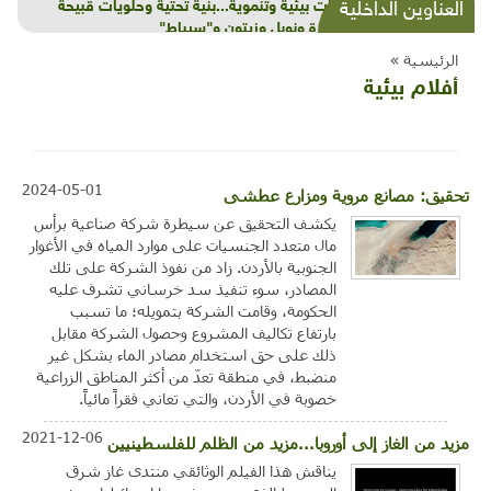
شذرات بيئية وتنموية...بنية تحتية وحلويات قبيحة
العناوين الداخلية
وحاكورة ونوبل وزيتون و"سيباط"
الرئيسية »
أفلام بيئية
2024-05-01
تحقيق: مصانع مروية ومزارع عطشى
يكشف التحقيق عن سيطرة شركة صناعية برأس
مال متعدد الجنسيات على موارد المياه في الأغوار
الجنوبية بالأردن. زاد من نفوذ الشركة على تلك
المصادر، سوء تنفيذ سد خرساني تشرف عليه
الحكومة، وقامت الشركة بتمويله؛ ما تسبب
بارتفاع تكاليف المشروع وحصول الشركة مقابل
ذلك على حق استخدام مصادر الماء بشكل غير
منضبط، في منطقة تعدّ من أكثر المناطق الزراعية
خصوبة في الأردن، والتي تعاني فقراً مائياً.
2021-12-06
مزيد من الغاز إلى أوروبا...مزيد من الظلم للفلسطينيين
يناقش هذا الفيلم الوثائقي منتدى غاز شرق