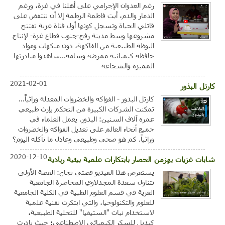
رغم العدوان الإجرامي على أهلنا في غزة، ورغم
الدمار والدم، أبت فاطمة الزطمة إلا أن تنتفض على
قاتلي الحياة وتسجل كونها أول فتاة غزية تفتتح
مشروعها وسط مدينة رفح-جنوب قطاع غزة- لإنتاج
البوظة الطبيعية من الفاكهة، دون منكهات ومواد
حافظة كيميائية ممرضة وسامة...شاهدوا مبادرتها
المميزة والشجاعة
2021-02-01
كارتل البذور
كارتل البذور - الفواكه والخضروات المعدلة وراثياً...
تمكنت الشركات الكبيرة من التحكم بإرث طبيعي
عمره آلاف السنين: البذور. يعمل العلماء في
جميع أنحاء العالم على تعديل الفواكه والخضروات
وراثياً. كم هو صحي وطبيعي وعادل ما نأكله اليوم؟
2020-12-10
شابات غزيات يهزمن الحصار بابتكارات علمية بيئية ريادية
يستعرض هذا الفيديو قصتي نجاح: القصة الأولى
تتناول سعدة المجدلاوي المحاضرة الجامعية
الغزية في قسم العلوم الطبية في الكلية الجامعية
للعلوم والتكنولوجيا، والتي ابتكرت تقنية علمية
لاستخدام نبات "الستيفيا" للتحلية الطبيعية،
كبديل للسكر الكيميائي الاصطناعي؛ حيث بادرت