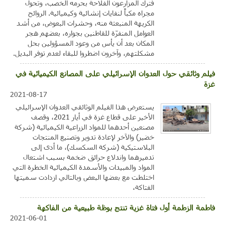
فترك المزارعون الفلاحة بحرمه الخصب، وتحول
مجراه مكباً لنفايات إنشائية وكيميائية. الروائح
الكريهة المنبعثة منه، وحشرات البعوض، من أشد
العوامل المنفرّة للقاطنين بجواره، بعضهم هجر
المكان بعد أن يأس من وعود المسؤولين بحل
مشكلتهم، وآخرون اضطروا للبقاء لعدم توفر البديل.
فيلم وثائقي حول العدوان الإسرائيلي على المصانع الكيميائية في
غزة
2021-08-17
يستعرض هذا الفيلم الوثائقي العدوان الإسرائيلي
الأخير على قطاع غزة في أيار 2021، وقصف
مصنعين أحدهما للمواد الزراعية الكيميائية (شركة
خضير) والآخر لإعادة تدوير وتصنيع المنتجات
البلاستيكية (شركة السكسك)، ما أدى إلى
تدميرهما واندلاع حرائق ضخمة بسبب اشتعال
المواد والمبيدات والأسمدة الكيميائية الخطرة التي
اختلطت مع بعضها البعض وبالتالي ازدادت سميتها
الفتاكة،
فاطمة الزطمة أول فتاة غزية تنتج بوظة طبيعية من الفاكهة
2021-06-01