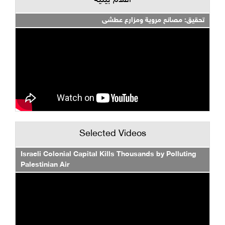
أفلام بيئية
تحقيق: مصانع مروية ومزارع عطشى
Selected Videos
Israeli Colonial Capital Kills Thousands by Polluting
Palestinian Air