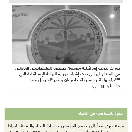
دورات تدريب إسرائيلية مصممة خصيصا للفلسطينيين العاملين
في القطاع الزراعي تحت إشراف وزارة الزراعة الإسرائيلية التي
يرأسها يائير شَمِير نائب ليبرمان رئيس "إسرائيل بيتنا"!!!
السابق >
< التالي
دعوة للمساهمة في المجلة
يتوجه مركز معاً إلى جميع المهتمين بقضايا البيئة والتنمية، أفرادا