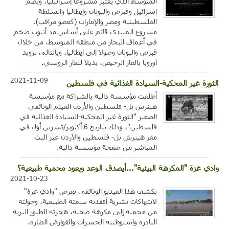
المتوسط الذي يعتبر مشروعا إسرائيليا، ويضم
إسرائيل وقبرص واليونان وإيطاليا والسلطة
الفلسطينية ومصر والإمارات (كعضو مراقب).
مشروع المنتدى قائم على أساس مد أنبوب ضخم
في أعماق البحار من منطقة المتوسط، من خلال
قبرص واليونان وصولا إلى إيطاليا، وبالتالي تزويد
أوروبا بالغاز الرخيص، بديلا للغاز الروسي.
2021-11-09
الثورة غير المحكية-السيادة الغذائية في فلسطين
أطلقت مؤسسة دالية بالشراكة مع مؤسسة
هينرش بل- فلسطين والأردن الفيلم الوثائقي
الصغير "الثورة غير المحكية-السيادة الغذائية في
فلسطين"، وذلك بتاريخ 6 أكتوبر/تشرين أول في
مقر هينرش بل- فلسطين والأردن عبر البث
المباشر من صفحة مؤسسة دالية.
وادي غزة "المكرهة البيئية"...أيصدق الوعد ويعود محمية طبيعية؟
2021-10-23
يكشف هذا الفيديو الوثائقي تعرض "وادي غزة"
لانتهاكات بشرية أفقدته سمته الطبيعية، وحولته
من محمية إلى مكرهة صحية، هجرته الطيور البرية
النادرة واستوطنته الحشرات والقوارض الضارة،