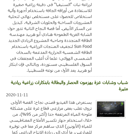
لزراعة نبات "الستيفيا" في دفيئة زراعية صغيرة
للاستفادة من أوراقه الجافة باستخدام أجهزة وآلية
استخلاص للحصول على مستخلص نهائي لتحلية
المشروبات الساخنة والحلويات الشرقية، كبديل
عن السكر الأبيض. أما قصة النجاح الثانية تدور حول
الشابة الغزية الطموحة هنادي أبو هربيد مهندسة
الطاقة المتجددة وصاحبة المشروع الريادي الجديد
Sun Food لتجفيف المنتجات الزراعية باستخدام
الطاقة الشمسية الحرارية المدعمة بالسخان
الشمسي الهوائي؛ علما أن أغلب المجففات في
السوق الفلسطيني مستوردة، وبالتالي فإن ابتكار
أبو هربيد يعد الأول من نوعه فلسطينيا.
شباب وشابات غزة يهزمون الحصار والبطالة بابتكارات زراعية ريادية
مثيرة
2020-11-11
يستعرض هذا الفيديو قصتي نجاح: القصة الأولى
تروي تغلب بعض مزارعي قطاع غزة على مشكلة
ملوحة المياه المرتفعة جدا (أكثر من 95%)، من
خلال استخدام جهاز تكسير الأملاح المغناطيسي
للمياه (الأيونيزر) الذي ساهم مركز معا في توفيره
للمزارعين، ما أدى إلى زيادة الإنتاج الزراعي كما