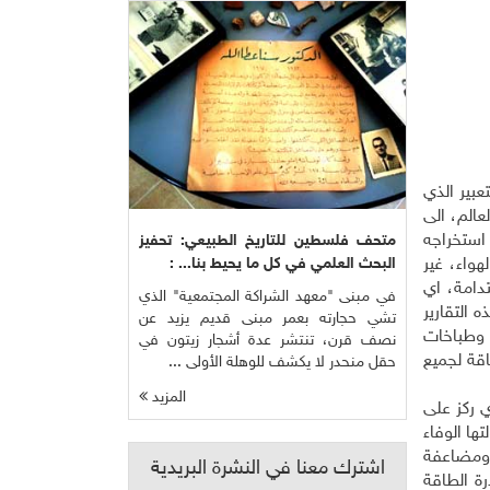
عبير الذي
ق حول العالم، الى
استخراجه
متحف فلسطين للتاريخ الطبيعي: تحفيز
البحث العلمي في كل ما يحيط بنا... :
واء، غير
دامة، اي
في مبنى "معهد الشراكة المجتمعية" الذي
التقارير
تشي حجارته بعمر مبنى قديم يزيد عن
ت وطباخات
نصف قرن، تنتشر عدة أشجار زيتون في
قة لجميع
حقل منحدر لا يكشف للوهلة الأولى ...
المزيد
ذي ركز على
ها الوفاء
ة ومضاعفة
اشترك معنا في النشرة البريدية
"مبادرة الطاقة