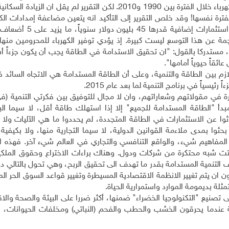
المستدامة للجميع"، أن 1.7 بليون شخص حصلوا على الكهرباء خلال الفترة بين 1990 و2010. لكن التقرير لم يقل ا
لغت 1.6 بليون نسمة خلال الفترة نفسها! وقد خلص التقرير إلى التأكيد انه يتعين مضاعفة إمدادات 
عام 2030 لتلبية كامل الطلب عليها. ويتطلب هذا الأمر استثمار
ناجمة عن هذا التوسع ليست كبيرة. إذ يؤدي توفير الكهرباء للمحرومين منها 
، مستدركا بالقول: "ان تحقيق الاستدامة في الطاقة يجب أن يكون جزءاً أ
قاً حيوياً أمامها".
م بين الطاقة والتنمية، وعلى أن الطاقة المستدامة هي الاتجاه السائد ف
يسياً في برنامج التنمية لما بعد عام 2015
.
رة في مقولاتهم وشعاراتهم، وان لا مجال للتوفيق بين فكرتي التنمية (ف
دأ "الطاقة المستدامة للجميع" إلا إذا استهلك طاقة أقل، لا سيما البل
ثوا عن الاستثمارات في الطاقة المتجددة، لم يحددوا ما هي الآليات ولا 
ثوا بمدى ملاءمة القوانين الدولية، لا سيما التجارية منها، ولا بكيفي
ر المفاهيم شيء، والواقع التنافسي والتجاري في العالم شيء آخر. فهذه ال
اتت شبه محتكرة من شركات ودول. وهناك براءات الاختراع وحقوق الملكية
ف التنمية المستدامة بقدر ما تهدف الى تحقيق الربح، وهي تحول بالتالي 
 ان يتم تغيير الانظمة الاقتصادية المسيطرة وتغيير قواعد السوق الحر ا
ثلة بديمومة الموارد واستمرارية الحياة
.
ى تصنيع "التكنولوجيا الخضراء" ضمنها، أكثر ضررا على البيئة والصحة وال
مية عندما يحرقون الخشب والحطب والفحم (النباتي) ومخلفات الحيوانات، ف