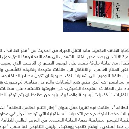
ا الطاقة العالمية. فقد انتقل الخبراء من الحديث عن "فقر الطاقة"، الت
كان مسيطرا على تقارير التنمية الدولية حتى قمة الريو العام 1992، اي رصد مدى افتقار الشعوب الى هذه النعمة وهذا الح
انتقال من طاقة ملوثة تعتمد على الوقود الاحفوري الناضب الذي يسبب 
 تغير المناخ العالمي، والانتقال الى طاقات متجددة ونظيفة كالشمس واله
ر "الطاقة للجميع" الى شعارات تؤكد ضرورة ان تكون مصادر الطاقة مست
 المواضيع، هو الذي يطبع هذه الشعارات والمراحل بطابعه. ثم تطورت هذه 
عتماد على الطاقات المتجددة اللامركزية في طبيعتها كالاعتماد على سخانا
لتقنيات "الخضراء" البسيطة والصغيرة، يزيد من حظوظ ان يتم توفير الطا
منتدى فيينا للطاقة"، اطلقت فيه تقريراً حمل عنوان "إطار التتبع العالمي للطاقة" ال
 بيانات مفصلة توضح حجم التحديات المستقبلية التي تواجه الدول في محاولت
والنظيفة للجميع، مضاعفة حصة الطاقة المتجددة في المزيج العالمي للطاق
سن في كفاءة استخدام الطاقة بحلول عام 2030. في هذا المنتدى، أوضح كانديه يومكيلا، الرئيس التنفيذي لـما سمي 