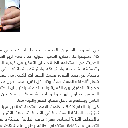
في السنوات العشرين الأخيرة حدثت تطورات كثيرة في قضاي
الحديث عن "استدامة الطاقة"، اي التفكير في كيفية ال
وتصفيته وتصنيعه واستهلاكه واحتراقه وانبعاثاته... في
ناضبة. في هذه الفترة، تغيرت الشعارات الكبرى من شعا
شعار "الطاقة المستدامة". وكان كل تقرير اممي حول هذه
محاولة التوفيق بين الكفاية والاستدامة، باعتبار ان الا
الشمس ومراوح الهواء واللوحات الشمسية... وغيرها من ا
الناس ويساهم في حل قضايا الفقر والبيئة معا
.
في أيار العام 2013، نظمت الامم المتحدة "
تعزيز دور الطاقة المستدامة في التنمية. قدم هذا التقرير
بالأهداف الثلاثة للمبادرة وهي: توفير الطاقة الحديثة 
التح