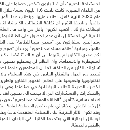
في البلدان الفقيرة، كانت ب
حاضراً. ويلاحظ التقرير أن تكلفة الانبعاثات الكربونية ال
انبعاثات غاز ثاني أكسيد الكربون بأقل من واحد في المئة
التنمية في المستقبل، لأن عدم الحصول على الطاقة يمثل عائ
وقد اتفق المشاركون في "منتدى فيينا للطاقة" على التلاز
عالمياً، ومبادرة "طاقة مستدامة للجميع" يجب أن تصبح جزءاً رئ
لكن معدي التقارير لم ينتبهوا الى أن هناك تناقضات كبي
المسيطرة) والاستدامة. وان العالم لن يستطيع تحقيق مب
تستهلك الكثير من الطاقة. كما ان المجتمعين عندما تحد
تحديد دور الدول والقطاع الخاص في هذه العملية، ولا بح
التكنولوجيا وتعميمها على العالم! فتدبيج التقارير وتطوي
الخضراء الجديدة تتطلب اتربة نادرة في صناعتها وهي ب
والاحتكارات والاستثمارات التي لا تهدف الى تحقيق اهدا
اهداف سامية كتأمين "الطاقة المستدامة للجميع"، من دون
كل قيد اخلاقي او قانوني عام، يؤمن المصلحة العامة المتم
وقد تكون الآثار المترتبة على الصناعة المتقدمة عامة وعل
الوسائل البدائية التي يعتمدها الفقراء في البلدان النا
والطبخ والتدفئة
.