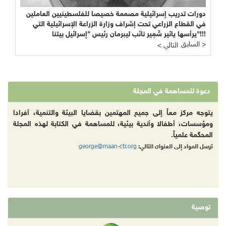
دراسة: "التنمية" بالتمويل الأجنبي وهم أم حقيقة؟
السابق >
< التالي
دعوة للمساهمة في المجلة
يتوجه مركز معاً إلى جميع المهتمين بقضايا البيئة والتنمية، أفرادا
ومؤسسات، أطفالا وأندية بيئية، للمساهمة في الكتابة لهذه المجلة
المحكّمة علمياً.
george@maan-ctr.org
ترسل المواد إلى العنوان التالي:
توصية