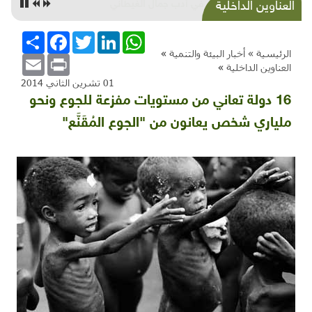
البيئة في أدب جمال الغيطاني
العناوين الداخلية
WhatsApp
LinkedIn
Twitter
Facebook
انشر
الرئيسية »
أخبار البيئة والتنمية
»
Email
Print
العناوين الداخلية
»
01 تشرين الثاني 2014
16 دولة تعاني من مستويات مفزعة للجوع ونحو
ملياري شخص يعانون من "الجوع المُقَنَّع"