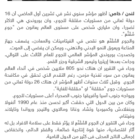
لندن / خاص:
أظهر مؤشر سنوي نشر في تشرين أول الماضي أن 16
دولة تعاني من مستويات مقلقة للجوع، وان بوروندي هي الاكثر
تضررا، وان ملياري شخص على مستوى العالم يعانون من "جوع
مُقَنَّع".
والجوع المُقَنَّع هو نقص في الفيتامينات والمعادن، يضعف جهاز
المناعة ويعوق النمو البدني والذهني، ويمكن ان يفضي إلى الموت.
وتصدرت بوروندي المؤشر العالمي للجوع للعام الثالث على التوالي.
وجاءت بعدها إريتريا وتيمور الشرقية وجزر القمر.
وجاء في التقرير ان هناك نحو 805 ملايين شخص في أنحاء العالم
يعانون من سوء تغذية مزمن، رغم التقدم الذي تحقق في مكافحة
الجوع. وقبل ثلاث سنوات أظهر المؤشر ان هناك 26 دولة تعاني من
مستويات جوع "مقلقة" او "مقلقة للغاية".
ويواجه جنوب آسيا وأفريقيا جنوب الصحراء أعلى مستويات للجوع.
وكان من بين الدول التي حققت أكبر تحسن منذ عام 1990 أنغولا
وبنغلادش وكمبوديا وتشاد وغانا ومالاوي والنيجر ورواندا وتايلاند
وفيتنام.
وجاء في التقرير ان الجوع المُقَنَّع لا يؤثر فقط على سلامة الافراد بل له
أثار اقتصادية، منها قوة إنتاجية ضائعة، والفقر الدائم، وانخفاض
إجمالي الناتج المحلي في كثير من الدول النامية.