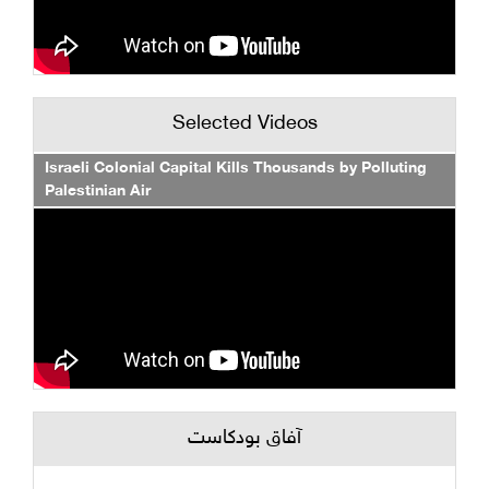
Selected Videos
Israeli Colonial Capital Kills Thousands by Polluting
Palestinian Air
آفاق بودكاست