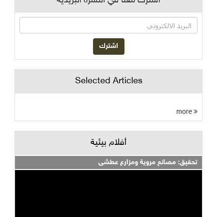
اشترك معنا في النشرة البريدية
Selected Articles
more
أفلام بيئية
تحقيق: مصانع مروية ومزارع عطشى