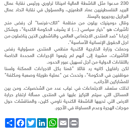
230 مدعوا مثل الناشطة المالية اميناتا تراوري ورئيس نقابة عمال
البريد الفلسطينيين عماد الطميزي، والمسؤول في نقابة اتحاد عمال
البرازيل روجيريو باتيستا
.
وقال دومينيك بيلون من منظمة "اتاك-فرنسا" أن رفض منح
تأشيرات هو "خيار سياسي (…) لا يشرف الحكومة الكندية"، ويشكل
إجراءا "ضد المنتدى الاجتماعي العالمي والناشطين الذين يناضلون من
اجل الحقوق الإنسانية الأساسية".
وحملت وزارة الخارجية الكندية منظمي المنتدى مسؤولية رفض
التأشيرات، مشيرة إلى أنهم لم يتبعوا الإجراءات المحددة الخاصة
باللقاءات الدولية من أجل تسهيل عبور الحدود
.
لكن رافاييل كانيه رد قائلا "قمنا بكل الاجراءات الممكنة ولسنا
موظفين في الحكومة"، وتحدث عن "عملية طويلة وصعبة ومكلفة"
للمشاركين الأجانب
.
لذلك ستعقد الاجتماعات في غياب عدد من الشخصيات. ومن بين
المسائل التي سيتم التركيز عليها في المنتدى مسألة ارتفاع حرارة
الارض التي تحييها الناشطة الكندية ناومي كلين، والمناقشات حول
موجات الهجرة وعدم المساواة في الأجور
.
Print
Email
WhatsApp
LinkedIn
Twitter
انشر
Facebook