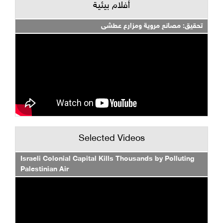
أفلام بيئية
تحقيق: مصانع مروية ومزارع عطشى
Selected Videos
Israeli Colonial Capital Kills Thousands by Polluting
Palestinian Air