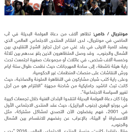
مونتريال / خاص:
تظاهر آلاف من دعاة العولمة البديلة في آب
الماضي في مونتريال، لدى افتتاح المنتدى الاجتماعي العالمي الذي
يعقد للمرة الاولى في بلد غني من اجل تجاوز الشرخ التقليدي بين
الشمال والجنوب
.
وقد وصل المتظاهرون الذين بلغ عددهم بين ثلاثة
وخمسة آلاف شخص، في عائلات أو مجموعات صغيرة اجتمعت تحت
راية هيئة ناشطة، إلى ساحة المهرجانات حيث نظمت طوال ستة ايام
ورش النقاشات على منصات المنظمات غير الحكومية
.
وعلى راية كتب شبان مشاركون في التظاهرة الملونة والصاخبة، حيث
كانت تبث اناشيد جامايكية من شاحنة مجهزة "الالتزام هو من أجل
تغيير السياسة الاجتماعية"
.
وإذا كان دعاة العولمة البديلة انتقدوا البلدان الغنية خلال تجمعات كبيرة
في بورتو اليغري (جنوب البرازيل)، حيث عقد المنتدى الاجتماعي الأول
في 2001، فهم يفضلون الآن التصدي لمشاكل مشتركة، مثل
اللامساواة أو البيئة، بالإعراب عن رفضهم للانقسام بين الشمال
والجنوب
.
وقال رافاييل كانيت، منسق المنتدى الاجتماعي العالمي 2016 "يجب