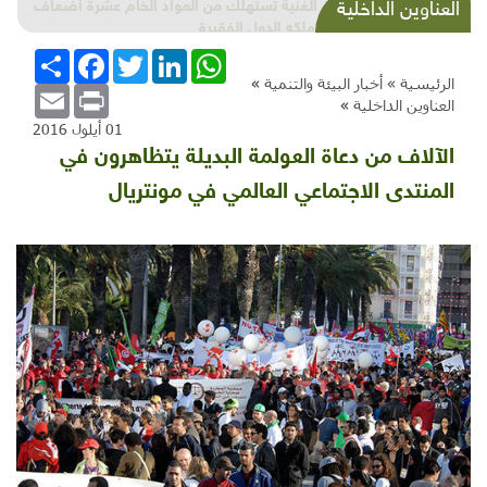
الدول الغنية تستهلك من المواد الخام عشرة أضعاف
العناوين الداخلية
ما تستهلكه الدول الفقيرة
WhatsApp
LinkedIn
Twitter
Facebook
انشر
الرئيسية »
أخبار البيئة والتنمية
»
Email
Print
العناوين الداخلية
»
01 أيلول 2016
الآلاف من دعاة العولمة البديلة يتظاهرون في
المنتدى الاجتماعي العالمي في مونتريال