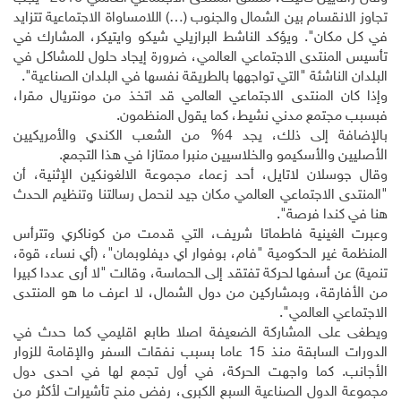
تجاوز الانقسام بين الشمال والجنوب (…) اللامساواة الاجتماعية تتزايد
في كل مكان". ويؤكد الناشط البرازيلي شيكو وايتيكر، المشارك في
تأسيس المنتدى الاجتماعي العالمي، ضرورة إيجاد حلول للمشاكل في
البلدان الناشئة "التي تواجهها بالطريقة نفسها في البلدان الصناعية".
وإذا كان المنتدى الاجتماعي العالمي قد اتخذ من مونتريال مقرا،
فبسبب مجتمع مدني نشيط، كما يقول المنظمون
.
بالإضافة إلى ذلك، يجد 4% من الشعب الكندي والأمريكيين
الأصليين والأسكيمو والخلاسيين منبرا ممتازا في هذا التجمع
.
وقال جوسلان لاتايل، أحد زعماء مجموعة الالغونكين الإثنية، أن
"المنتدى الاجتماعي العالمي مكان جيد لنحمل رسالتنا وتنظيم الحدث
هنا في كندا فرصة".
وعبرت الغينية فاطماتا شريف، التي قدمت من كوناكري وتترأس
المنظمة غير الحكومية "فام، بوفوار اي ديفلوبمان"، (أي نساء، قوة،
تنمية) عن أسفها لحركة تفتقد إلى الحماسة، وقالت "لا أرى عددا كبيرا
من الأفارقة، وبمشاركين من دول الشمال، لا اعرف ما هو المنتدى
الاجتماعي العالمي".
ويطغى على المشاركة الضعيفة اصلا طابع اقليمي كما حدث في
الدورات السابقة منذ 15 عاما بسبب نفقات السفر والإقامة للزوار
الأجانب. كما واجهت الحركة، في أول تجمع لها في احدى دول
مجموعة الدول الصناعية السبع الكبرى، رفض منح تأشيرات لأكثر من