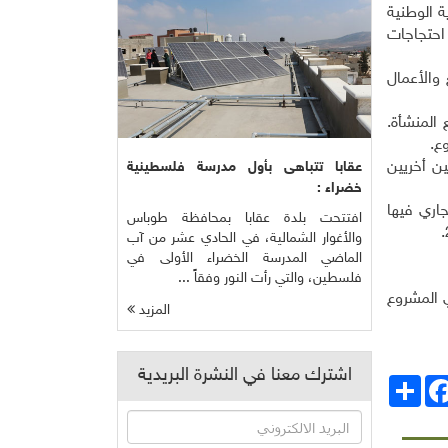
ديره الهيئة النووية الوطنية
روع أثارت احتجاجات
والأعمال
المنشأة.
وع
.
ن أخريين
عقابا تتباهى بأول مدرسة فلسطينية
خضراء :
 ولديها 30 مفاعلا بدأ العمل التجاري فيها
افتتحت بلدة عقابا بمحافظة طوباس
.
والأغوار الشمالية، في الحادي عشر من آب
الماضي المدرسة الخضراء الأولى في
فلسطين، والتي رأت النور وفقاً ...
غي المشروع
المزيد
اشترك معنا في النشرة البريدية
انشر
Facebo