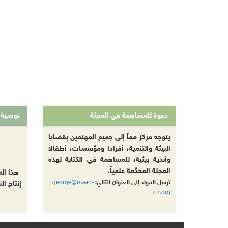
دعوة للمساهمة في المجلة
توصية
يتوجه مركز معاً إلى جميع المهتمين بقضايا
البيئة والتنمية، أفرادا ومؤسسات، أطفالا
وأندية بيئية، للمساهمة في الكتابة لهذه
المجلة المحكّمة علمياً.
هذا ال
george@maan-
ترسل المواد إلى العنوان التالي:
إنتاج ال
ctr.org