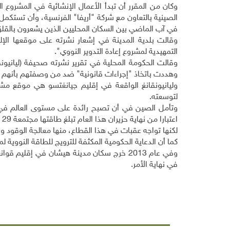
في آب الماضي بين السكان المحليين الذين يشعرون بالقلق إ
وقالت بلدية المدينة في إشعار نشرته على موقعها الإلك
التمهيدية لمشروع إعادة التدوير النووي"
.
وقالت الحكومة المحلية في تقرير نشرته صحيفة (ليانيون
وهددت باتخاذ "إجراءات قانونية" ضد من وصفتهم بأنهم "ع
وليانيونقانغ الواقعة في إقليم جيانغتسو هي موقع مشر
لتوسعته
.
اعتبارا من نهاية حزيران هذا العام تبلغ طاقتها مجتمعة 29 غيغاوات من الكهرباء. وتأمل في زيادتها إلى 58 غيغاوات بحلول نهاية 2020
لكنها تواجه عقبات في هذا القطاع، منها معالجة الوقود وإ
كما أن الدعاية الحكومية المكثفة للترويج للطاقة النووية
وفي عام 2013 خرج سكان مدينة هيشان في إقليم
في نهاية الأمر.