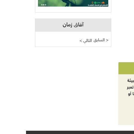
آفاق زمان
السابق >
< التالي
يئة
تعبر
 أو