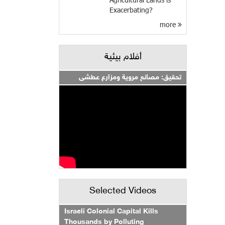
Exacerbating?
more
أفلام بيئية
تحقيق: مصانع مروية ومزارع عطشى
Selected Videos
Israeli Colonial Capital Kills
Thousands by Polluting