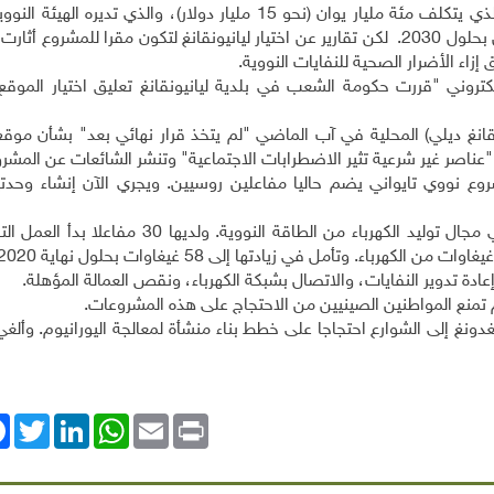
وكان من المقرر أن تبدأ الأعمال الإنشائية في المشروع الذي يتكلف مئة مليار يوان (نحو 15 مليار دولار)، والذي ت
الصينية بالتعاون مع شركة "أريفا" الفرنسية، وأن تستكمل بحلول 2030. لكن تقارير عن اختيار ليانيونقانغ لتكون مقرا للمش
زاء الأضرار الصحية للنفايات النووية
.
تروني "قررت حكومة الشعب في بلدية ليانيونقانغ تعليق اختيار الموقع 
قانغ ديلي) المحلية في آب الماضي "لم يتخذ قرار نهائي بعد" بشأن موقع 
ناصر غير شرعية تثير الاضطرابات الاجتماعية" وتنشر الشائعات عن المشر
وع نووي تايواني يضم حاليا مفاعلين روسيين. ويجري الآن إنشاء وحدتي
وتأمل الصين في أن تصبح رائدة على مستوى العالم في مجال توليد الكهرباء من الطاقة النووية.
عادة تدوير النفايات، والاتصال بشبكة الكهرباء، ونقص العمالة المؤهلة
.
 لم تمنع المواطنين الصينيين من الاحتجاج على هذه المشروعات
.
 قوانغدونغ إلى الشوارع احتجاجا على خطط بناء منشأة لمعالجة اليورانيوم. وأل
ok
Twitter
LinkedIn
WhatsApp
Email
Print