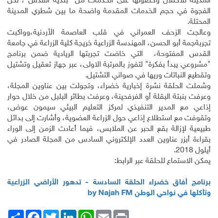
المدينة للاحتلال وحصولها على الخدمات من "بلدية القدس"، لكن
الفجوة في حجم الخدمات المقدمة واضحة ما بين شطري المدينة
المحتلة.
وعالجت الزحف العمراني في قلب العاصمة الأردنية،وواكبت
تجربةجمة أبو الحسن، المهندسة الزراعية خريجة كلية الزراعة في جامعة
القدس المفتوحة، التي خاضت تجربتها الريادية ضمن برنامج
"مشروعي يبدأ بفكرة
"
لتفوز بالمرتبة الاولى، عبر جهاز تعقيل وتشتيل
وتقطيع النباتات وريها في صواني التشتيل.
وشملت الحلقة نشرة إخبارية خضراء، وتجولت بين عناوين المجلة،
وعرفت بنبتة البقلة أو الفرفحينة، وعرفت بطائر البلبل من خلال حوار
إذاعي مع المدير التنفيذي لمركز التعليم البيئي سيمون عوض،
وتقوفت مع استطلاع إذاعي حول الزراعة العضوية، وأشارت إلى بدائل
طبيعية لإزالة بقع الحبر عن الملابس، فيما أعادت الزمن إلى الوراء
بقراءة أبزر عناوين العدد الإلكتروني السادس من المجلة الصادر في
أيلول 2018.
يمكن الاستماع للحلقة عبر الرابط:
برنامج أفاق خضراء الحلقة السادسة - تدهور الأراضي الزراعية
وتأكلها في نواحي الوطن
by Najah FM
Print
Email
WhatsApp
LinkedIn
Twitter
انشر
Facebook