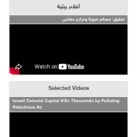
أفلام بيئية
تحقيق: مصانع مروية ومزارع عطشى
Selected Videos
Israeli Colonial Capital Kills Thousands by Polluting
Palestinian Air