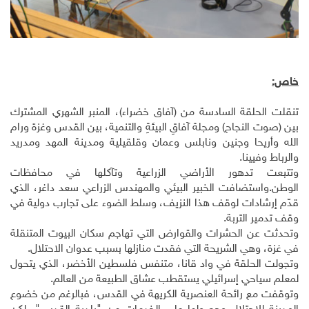
خاص:
تنقلت الحلقة السادسة من (آفاق خضراء)، المنبر الشهري المشترك
بين (صوت النجاح) ومجلة آفاقِ البيئةِ والتنمية، بين القدس وغزة ورام
الله وأريحا وجنين ونابلس وعمان وقلقيلية ومدينة المهد ومدريد
والرباط وفيينا.
وتتبعت تدهور الأراضي الزراعية وتآكلها في محافظات
الوطن.واستضافت الخبير البيئي والمهندس الزراعي سعد داغر، الذي
قدّم إرشادات لوقف هذا النزيف، وسلط الضوء على تجارب دولية في
وقف تدمير التربة.
وتحدثت عن الحشرات والقوارض التي تهاجم سكان البيوت المتنقلة
في غزة، وهي الشريحة التي فقدت منازلها بسبب عدوان الاحتلال.
وتجولت الحلقة في واد قانا، متنفس فلسطين الأخضر، الذي يتحول
لمعلم سياحي إسرائيلي يستقطب عشاق الطبيعة من العالم.
وتوقفت مع رائحة العنصرية الكريهة في القدس، فبالرغم من خضوع