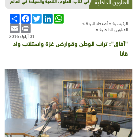
قراءة في كتاب: العلوم، التنمية والسيادة في العالم
العناوين الداخلية
العربي
WhatsApp
LinkedIn
Twitter
Facebook
انشر
الرئيسية »
أصدقاء البيئة
»
Email
Print
العناوين الداخلية
»
01 أيلول 2016
"آفاق": تراب الوطن وقوارض غزة واستلاب واد
قانا