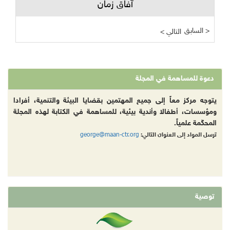
آفاق زمان
السابق >
< التالي
دعوة للمساهمة في المجلة
يتوجه مركز معاً إلى جميع المهتمين بقضايا البيئة والتنمية، أفرادا
ومؤسسات، أطفالا وأندية بيئية، للمساهمة في الكتابة لهذه المجلة
المحكّمة علمياً.
george@maan-ctr.org
ترسل المواد إلى العنوان التالي:
توصية