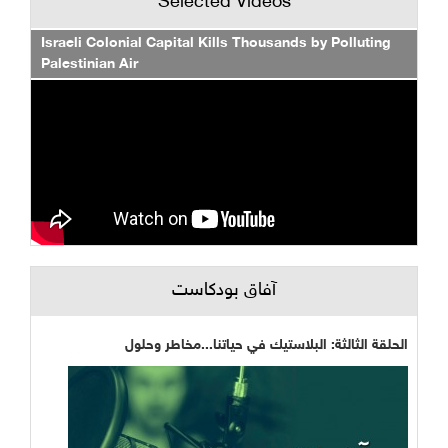
Selected Videos
Israeli Colonial Capital Kills Thousands by Polluting
Palestinian Air
آفاق بودكاست
الحلقة الثالثة: البلاستيك في حياتنا...مخاطر وحلول