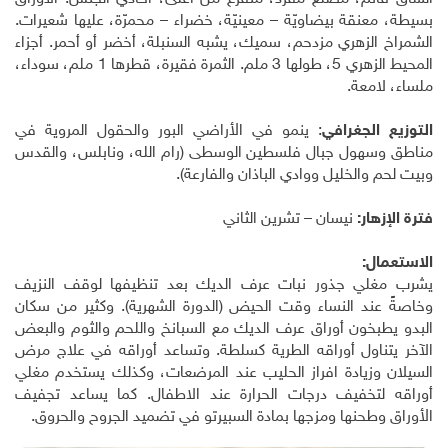
بسيطة، معنقة بيضاويّة – معينيّة، خضراء – محمرّة، عليها شعيرات.
الشمراخ الزهري مزدحم، سميك، يشبه السنبلة، أخضر أو أحمر. أجزاء
المحيط الزهري 5، طولها 3 ملم. الثمرة فقيرة، قطرها 1 ملم، سوداء،
ملساء، لامعة.
التوزيع الجغرافي
: ينمو في الأراضي البور والحقول المروية في
مناطق وسهول جبال فلسطين الوسطى (رام الله، ونابلس، والقدس
وبيت لحم والخليل ووادي الباذان والفارعة).
فترة الإزهار:
نيسان – تشرين الثاني
الاستعمال:
يشرب مغلي جذور نبات عرف الديك بعد تنظيفها لوقف النزيف
وخاصةً عند النساء وقت الحيض (الدورة الشهرية). وكثير من سكان
البدو يطبخون أوراق عرف الديك مع السبانخ واللحم والثوم والبعض
الآخر يتناول أوراقه الطرية كسلطة. وتساعد أوراقه في علاج مرض
السيلان وزيادة افراز الحليب عند المرضعات، وكذلك يستخدم مغلي
أوراقه لتخفيف درجات الحرارة عند الاطفال. كما يساعد تجفيف
الأوراق وطحنها ومزجها بمادة السبيرتو في تضميد الجروح والحروق.