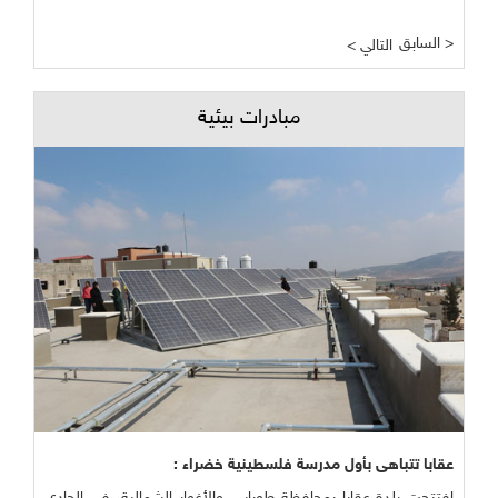
السابق >
< التالي
مبادرات بيئية
عقابا تتباهى بأول مدرسة فلسطينية خضراء :