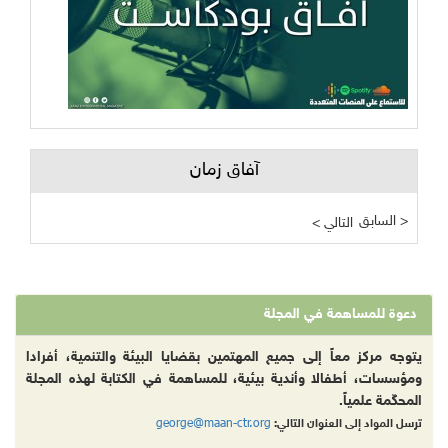
آفاق زمان
السابق >
< التالي
دعوة للمساهمة في المجلة
يتوجه مركز معاً إلى جميع المهتمين بقضايا البيئة والتنمية، أفرادا
ومؤسسات، أطفالا وأندية بيئية، للمساهمة في الكتابة لهذه المجلة
المحكّمة علمياً.
george@maan-ctr.org
ترسل المواد إلى العنوان التالي: