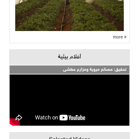
more
أفلام بيئية
تحقيق: مصانع مروية ومزارع عطشى