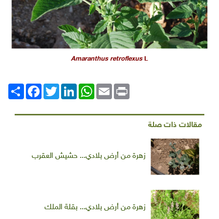
Amaranthus retroflexus
L
Print
Email
WhatsApp
LinkedIn
Twitter
انشر
Facebook
مقالات ذات صلة
زهرة من أرض بلادي... حشيش العقرب
زهرة من أرض بلادي... بقلة الملك