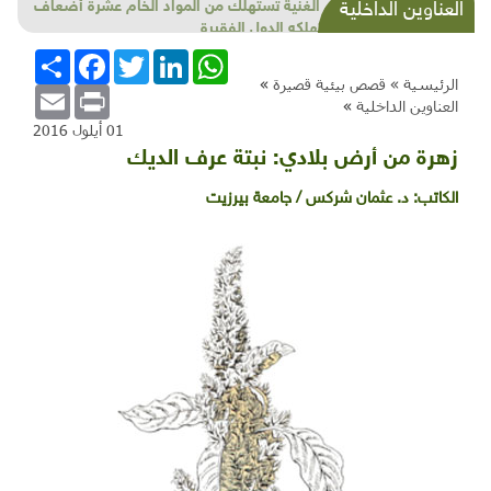
الدول الغنية تستهلك من المواد الخام عشرة أضعاف
العناوين الداخلية
ما تستهلكه الدول الفقيرة
WhatsApp
LinkedIn
Twitter
Facebook
انشر
الرئيسية »
قصص بيئية قصيرة
»
Email
Print
العناوين الداخلية
»
01 أيلول 2016
زهرة من أرض بلادي: نبتة عرف الديك
الكاتب:
د. عثمان شركس / جامعة بيرزيت