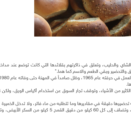
مع الشاي والحليب، وتعلق في ذاكرتهم بقلائدها التي كانت توضع عند مداخل
يق والتحضير وبقي الطعم والاسم كما هما."
ا.
 منذ 41 سنة، وتغيرت حولنا الكثير من الأشياء، وتوقف تجار السوق عن استخدام أكياس الورق، ول
حضيرها دقيقة في مقاديرها وما تتطلبه من ماء فاتر، ولا تدخل الخميرة إل
يأخذ الخبازون مياه مغلي الحمص ليضيفوها بدل الخميرة، وتضاف إلى كل 60 كيلو من دقيق القمح 5 