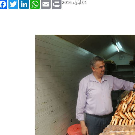
book
Twitter
LinkedIn
WhatsApp
Email
Print
01 أيلول 2016