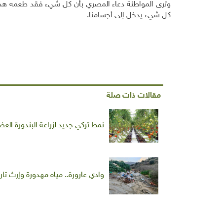
وترى المواطنة دعاء المصري بأن كل شيء فقد طعمه هذه الأ
كل شيء يدخل إلى أجسامنا.
مقالات ذات صلة
نمط تركي جديد لزراعة البندورة العضوية
وادي عارورة.. مياه مهدورة وإرث تار