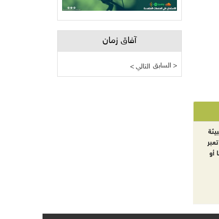
آفاق زمان
السابق >
< التالي
يئة
تعبر
 أو