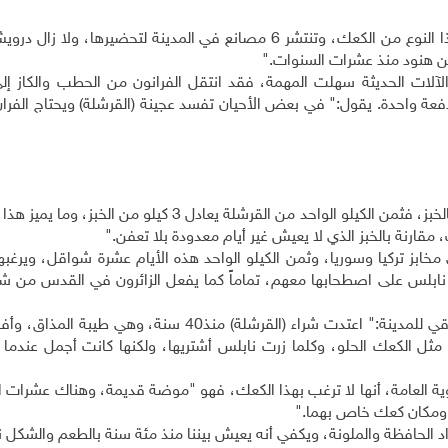
ويمضي بدر:" يطلق أهالي نابلس اسم (القزمات) على هذا النوع من الكعك، وتنتشر 6 مصانع في المدينة لتحضيره
مين هنود منذ عشرات السنوات."
لات الحديثة سهلت المهمة، فقد انتقل الفرانون من الحطب والكاز إلى 
الجدية لخبز 80 كيلو من الطحين دفعة واحدة. يقول:" في بعض الأحيان تفسد عجينة (القرشلة) ويحتاج الف
ويواصل بدر:" الثابت الوحيد في مهنتنا أن سعرها يقاس بالخبز، فثمن الكيلو الواحد من القرشلة يعادل 3 كي
 مقارنة بالخبز الذي لا يعيش غير أيام معدودة بلا تعفن."
خابز تركيا وسوريا، وثمن الكيلو الواحد هذه الأيام عشرة شواقل، ويرغبه
نابلس على اصطحابها معهم، تماماً كما يفعل الزائرون في القدس من شر
وتقول صفية الشيخ إبراهيم، التي تسكن في الريف الشرقي للمدينة:" اعتدت شراء (القرشلة) منذ40 سن
 مثل الكعك الحلو، وكلما زرت نابلس أشتريها، ولكنها كانت أجمل عندما 
ية العامة، أنها لا ترغب بهذا الكعك، فهو "موضة قديمة، وهناك عشرات ا
ن ومكان كعك خاص بهما."
اد الحافظة والملونة، ويكفي أنه يعيش بيننا منذ مئة سنة بالطعم والشكل 