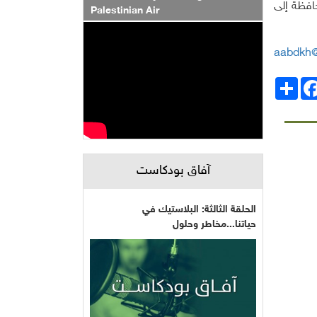
حافظة إلى
Palestinian Air
aabdkh
انشر
Facebo
آفاق بودكاست
الحلقة الثالثة: البلاستيك في
حياتنا...مخاطر وحلول