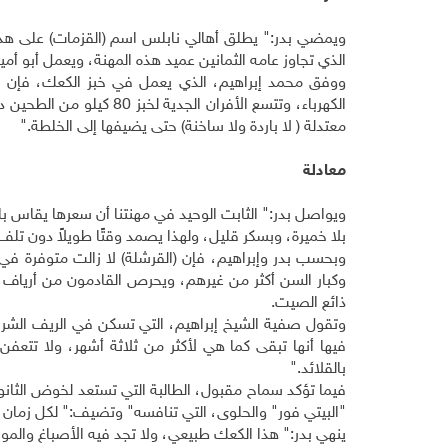
الذي تجاوز عامه الثمانين عميد هذه المهنة، ويعمل أبو أ
ووفق محمد إبراهيم، الذي يعمل في خبز الكعك، فإن الآ
الكهرباء، وتتسع الأفران 
معتدلة ( لا باردة ولا ساخنة) حتى يضيفها إلى الخلطة."
معادلة
بلا خميرة، وبسكر قليل، ولهذا يصمد وقتًا طويلاً دون تلف،
وبحسب بدر وإبراهيم، فإن (القرشلة) لا زالت متوفرة في م
وكبار السن أكثر من غيرهم، ويحرص القادمون من أرياف 
ذائع الصيت.
فيها أنها تبقى كما هي لأكثر من ثلاثة أشهر، ولا تتعفن
بالقلائد."
فيما تؤكد سماح مقبول، الطالبة التي تستعد لخوض الثانو
"البيتي فور" والحلوى، التي تنافسه" وتضيف:" لكل زما
ينهي بدر:" هذا الكعك طبيعي، ولا تجد فيه الأصباغ والمو