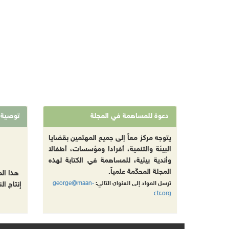
دعوة للمساهمة في المجلة
توصية
يتوجه مركز معاً إلى جميع المهتمين بقضايا
البيئة والتنمية، أفرادا ومؤسسات، أطفالا
وأندية بيئية، للمساهمة في الكتابة لهذه
المجلة المحكّمة علمياً.
هذا ال
george@maan-
ترسل المواد إلى العنوان التالي:
إنتاج ال
ctr.org