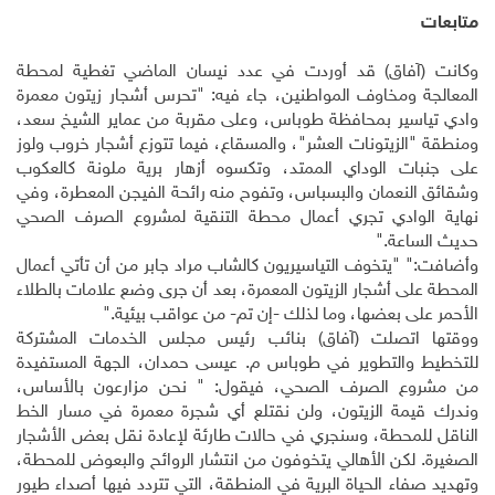
متابعات
وكانت (آفاق) قد أوردت في عدد نيسان الماضي تغطية لمحطة
المعالجة ومخاوف المواطنين، جاء فيه: "تحرس أشجار زيتون معمرة
وادي تياسير بمحافظة طوباس، وعلى مقربة من عماير الشيخ سعد،
ومنطقة "الزيتونات العشر"، والمسقاع، فيما تتوزع أشجار خروب ولوز
على جنبات الوداي الممتد، وتكسوه أزهار برية ملونة كالعكوب
وشقائق النعمان والبسباس، وتفوح منه رائحة الفيجن المعطرة، وفي
نهاية الوادي تجري أعمال محطة التنقية لمشروع الصرف الصحي
حديث الساعة."
وأضافت:" "يتخوف التياسيريون كالشاب مراد جابر من أن تأتي أعمال
المحطة على أشجار الزيتون المعمرة، بعد أن جرى وضع علامات بالطلاء
الأحمر على بعضها، وما لذلك -إن تم- من عواقب بيئية."
ووقتها اتصلت (آفاق) بنائب رئيس مجلس الخدمات المشتركة
للتخطيط والتطوير في طوباس م. عيسى حمدان، الجهة المستفيدة
من مشروع الصرف الصحي، فيقول: " نحن مزارعون بالأساس،
وندرك قيمة الزيتون، ولن نقتلع أي شجرة معمرة في مسار الخط
الناقل للمحطة، وسنجري في حالات طارئة لإعادة نقل بعض الأشجار
الصغيرة. لكن الأهالي يتخوفون من انتشار الروائح والبعوض للمحطة،
وتهديد صفاء الحياة البرية في المنطقة، التي تتردد فيها أصداء طيور