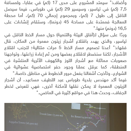
وأضاف:" سيمتد المشروع على مدى 17 (كم) في عقابا، ولمسافة
7,5 (كم) في تياسير، وسيسير 29 (كم) في طوباس، فيما سيصل
الناقل إلى طول 7 (كم)، وبمجموع إجمالي 70 (كم)، أما محطة
المعالجة فممتدة على مساحة 45 (دونما)، وستقام إنشاءات على
16,5 (دونم) منها."
وردًا على سؤال لـ(آفاق البيئة والتنمية) حول مسار الخط الناقل في
تياسير، والذي يهدد باقتلاع أشجار زيتون معمرة من المكان، قال
فقهاء:" أعدنا تصميم مسار الخط 5 مرات متتالية؛ لتجنب اقتلاع
الأشجار، لكننا سنضطر لاقتلاع بعضها ومن ثم إعادة زراعتها، وتواجهنا
صعوبات مماثلة مع أشجار اللوز والكهوف الأثرية المنتشرة في
المنطقة، كما عرقل عملنا وجود حفر امتصاصية عشوائية في
الشوارع، وتأخرت أشغالنا بفعل مرور الخطوط في مناطق خاصة."
فيما أكد مهندس بلدية طوباس عبد اللطيف مساعيد، أن أشجار
الزيتون المعمرة لا يمكن نقلها لأمكنة أخرى، فهي تتعرض لخطر
الجفاف، وحدث هذا في مواقع كثيرة في الماضي."