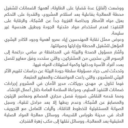
ووضعت (آفاق) عدة قضايا على الطاولة، أهمها: الضمانات لتشغيل
محطة المعالجة بفاعلية بعد استلام المشروع، والقدرة على التحكم
بعزل مياه الأمطار وبخاصة الغزيرة جداً عن الشبكة، والرقابة على
التنفيذ؛ لعدم استخدام مواد متدنية الجودة وبطرق هندسية غير
سليمة.
وعرض ممثل نقابة المهندسين إياد عمرو أهمية وجود الكادر البشري
المؤهل لتشغيل المحطة وإدارتها وصيانتها.
وأشار مسؤول الصحة والبيئة في المحافظة م. سامي دراغمة إلى
الرسوم التي ستجبي من المشتركين، والتي ستحدد وفق معايير تتصل
بعدد أفراد الأسرة ودخلها وكمية استهلاك المياه فيها.
وتحدثت لمى جراد مسؤولة سلطة جودة البيئة عن دراسات تقييم الأثر
البيئي للمشروع، والتي راعت المواصفات والمعايير المتبعة.
فيما تناول م. مهدي دويكات، مدير الأمان في المشروع إجراءات
ضمانات التنفيذ السليم، ومراعاة السلامة العامة خلال أعمال الإنشاء.
ومما قدمه النقاش ضرورة فصل مجاري المصانع ومعاصر الزيتون
والمصابغ عن الشبكة، وعدم ربطها إلا بعد مراحل تنقية، وسبل
الصيانة المستقبلية للخطوط الناقلة، وآليات التعامل مع التجويف
الحاد في مدينة طوباس القديمة، ووسائل معالجة المواد الصلبة
المتبقية بعد المعالجة، ووسائل نقلها إلى مكب زهرة الفنجان.