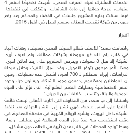
الخدمات المشترك لمياه الصرف الصحي، شهدت تخطيطًا استمر 4
سنوات، لدرجة حولتها إلى مادة للشائعات، وشككت في تنفيذها،
فيما سبقت بداية المشروع جلسات في القضاء والمحاكم بعد رفع
دعوى من شركة تقدمت للعطاء، وحسم الجدل في أيلول 2015.
أضرار
وأضافت سعد:" للأسف قطاع الصرف الصحي ضعيف، وهناك أحياء
في قلب رام الله غير مربوطة بشبكات مماثلة، ولم تعرف أريحا
الشبكة إلا قبل 3 سنوات، ويحرص المشروع على ربط أماكن أخرى،
وهذا الأمر مرهون بتوفر التمويل، وقد سبق التنفيذ، وخلال مرحلة
الدراسات، إجراء استطلاع لـ 700 أسرة، اشتمل عدة معطيات، وتبين
أن المواطنين بمعظمهم يدعمون وجود الشبكة، ويعانون جراء وجود
الحفر الامتصاصية وعمليات النضح العشوائية، التي تؤثر على المياه
الجوفية والبيئة، وتتسبب بخلافات بين الجيران."
واستناداً إلى م. سعد، فإن المخاوف التي أثارها الأهالي ليست قائمة
بأغلبها على أسس علمية، فهي تشير إلى انتشار الجرذان بعد تنفيذ
الشبكة داخل البيوت، ونشوء الروائح الكريهة في منطقة المعالجة. في
وقت استخدمت فيه عدة دول المياه المعالجة في عمليات زراعية،
وسط تواجد المحطات في قلب مدن كثيرة في العالم، دون مشاكل.