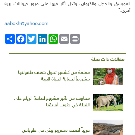
العويسق والحجل والكروان، وتدل آثار فيها على مرور حيوانات برية
أخرى."
aabdkh@yahoo.com
Print
Email
WhatsApp
LinkedIn
Twitter
انشر
Facebook
مقالات ذات صلة
معلمة من كشمير تحول شغف طفولتها
مشروعاً لحماية الحياة البرية
مخاوف من تأثير مشروع لطاقة الرياح على
الفيلة في جنوب أفريقيا
قريباً أضخم مشروع بيئي في طوباس