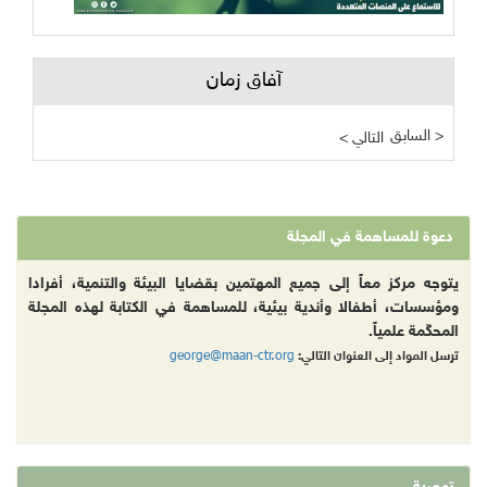
آفاق زمان
السابق >
< التالي
دعوة للمساهمة في المجلة
يتوجه مركز معاً إلى جميع المهتمين بقضايا البيئة والتنمية، أفرادا
ومؤسسات، أطفالا وأندية بيئية، للمساهمة في الكتابة لهذه المجلة
المحكّمة علمياً.
george@maan-ctr.org
ترسل المواد إلى العنوان التالي: