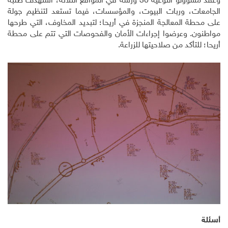
وعقد مسؤولو التوعية 30 ورشة في المواقع الثلاثة، استهدف طلبة
الجامعات، وربات البيوت، والمؤسسات، فيما تستعد لتنظيم جولة
على محطة المعالجة المنجزة في أريحا؛ لتبديد المخاوف، التي طرحها
مواطنون. وعرضوا إجراءات الأمان والفحوصات التي تتم على محطة
أريحا؛ للتأكد من صلاحيتها للزراعة.
أسئلة