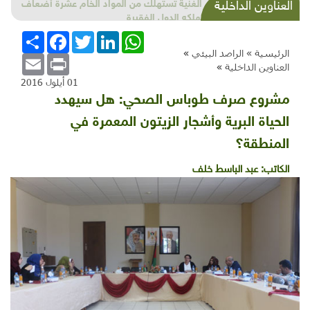
الدول الغنية تستهلك من المواد الخام عشرة أضعاف
العناوين الداخلية
ما تستهلكه الدول الفقيرة
WhatsApp
LinkedIn
Twitter
Facebook
انشر
الرئيسية »
الراصد البيئي
»
Email
Print
العناوين الداخلية
»
01 أيلول 2016
مشروع صرف طوباس الصحي: هل سيهدد
الحياة البرية وأشجار الزيتون المعمرة في
المنطقة؟
الكاتب:
عبد الباسط خلف