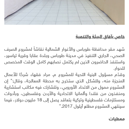
خاص بآفاق البيئة والتنمية
شهد مقر محافظة طوباس والأغوار الشمالية نقاشاً لمشروع الصرف
الصحي، الجاري التنفيذ في مدينة طوباس وبلدة عقابا وقرية تياسير،
واستنفذ الحاضرون الذين لم يكتمل نصابهم كامل الوقت المخصص
للحوار.
وقدّم مسؤول البنية التحية للمشروع م. مراد فقهاء شرحًا للأعمال
المنجزة منه، وللشكل الذي ستخرج به محطة المعالجة، وقال:" إن
المشروع ممول من الاتحاد الأوروبي، وتتشارك فيه مكاتب استشارية
ومنفذون من فلندا وألمانيا الاتحادية والأردن وفلسطين، وبأدوات
ومستلزمات فلسطينية وتركية بتعاقد يصل إلى 18 مليون دولار، فيما
سينتهي المشروع مطلع أيلول 2017."
معطيات