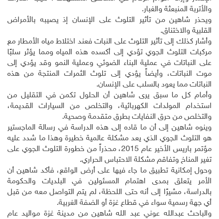
والأتربة المنبعثة والغبار.
ويحذر شاهين من تأثير التلوث على الإنسان إذ يصيبه بالأمراض
القلبية والاختناق.
وأشار كذلك إلى تأثير التلوث على النبات فعند اختلاط مياه الأمطار مع
مركبات التلوث الجوي تؤدي إلى أكسده هذه المياه ومما يؤثر سلبًا
على النباتات في عملية البناء الضوئي وعملية النمو وقد يؤدي إلى
موت النباتات، وأيضاً يؤدي إلى تلوث الثمرات المنتجة من هذه
النباتات مما يعود بالسلب على الإنسان.
وأمام كل ما سبق يرى شاهين أن الحلول تكمن في التقليل من
استخدام المولدات الكهربائية، والتخلص من السيارات القديمة،
والتخلص من حرق النفايات بطرق متقدمة وصحية.
وينوه شاهين إلى أن ما قاده إلى هذه الدراسة في رسالة الماجستير
هو التلوث الجوي الذي يعد مشكلة عالمية خطيرة وهذا ما شدد عليه
مؤتمر باريس الأخير عام 2015، محذراً من خطورة التلوث الجوي على
تغير المناخ وتفاقم مشكلة الاحتباس الحراري.
وحول إمكانية تطبيق ما جاء فيها على أرض الواقع، فأكد شاهين أن
الأمر يتعلق بمدى اهتمام المسئولين في البلديات والحكومة
بالدراسة، مشيرًا إلى أنه حتى اللحظة، لم يتم التواصل معه من قبل
أي جهة رسمية سواء في قطاع غزة أو الضفة الغربية.
والباحث عبدالله عوني عبد الله شاهين من مدينة غزة مواليد عام