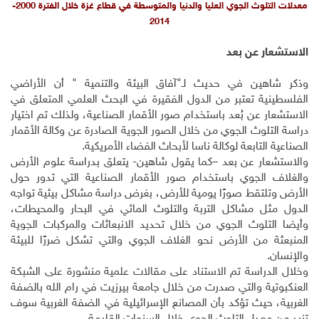
معدلات التلوث الجوي العليا والدنيا والمتوسطة في قطاع غزة خلال الفترة 2000-
2014
الاستشعار عن بعد
وذكر شاهين في حديث لـ"آفاق البيئة والتنمية " أن الأراضي
الفلسطينية تعتبر من الدول الفقيرة في البحث العلمي المتعلق في
الاستشعار عن بُعد باستخدام صور الأقمار الصناعية، ولذلك تم اختيار
دراسة التلوث الجوي من خلال الصور الجوية الصادرة عن وكالة الأقمار
الصناعية التابعة لوكالة ناسا لأبحاث الفضاء الأمريكية.
والاستشعار عن بعد –كما يقول شاهين- يتعلق بدراسة علوم الأرض
والغلاف الجوي باستخدام صور الأقمار الصناعية التي تدور حول
الأرض وتلتقط صورًا يومية للأرض، بغرض دراسة مشاكل بيئية تواجه
الدول مثل مشاكل التربة والتلوث المائي في البحار والمحيطات،
وأيضا التلوث الجوي من خلال تحديد الانبعاثات والمركبات الجوية
المنبعثة من الأرض نحو الغلاف الجوي والتي تشكل ضررًا للبيئة
والإنسان.
وخلال الدراسة تم الاستناد على مقالات علمية منشورة على الشبكة
العنكبوتية والتي صدرت من خلال جامعة بيرزيت في رام الله بالضفة
الغربية، حيث تؤكد بأن المصانع الإسرائيلية في الضفة الغربية سوف