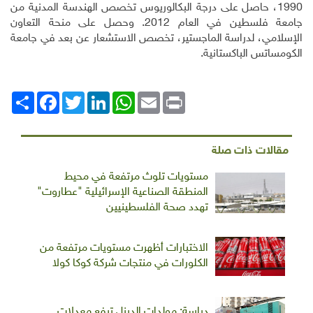
1990، حاصل على درجة البكالوريوس تخصص الهندسة المدنية من
جامعة فلسطين في العام 2012. وحصل على منحة التعاون
الإسلامي، لدراسة الماجستير، تخصص الاستشعار عن بعد في جامعة
الكومساتس الباكستانية.
Print
Email
WhatsApp
LinkedIn
Twitter
انشر
Facebook
مقالات ذات صلة
مستويات تلوث مرتفعة في محيط
المنطقة الصناعية الإسرائيلية "عطاروت"
تهدد صحة الفلسطينيين
الاختبارات أظهرت مستويات مرتفعة من
الكلورات في منتجات شركة كوكا كولا
دراسة: مولدات الديزل ترفع معدلات