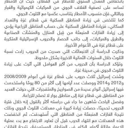
بانخفاض المعدل السنوي للأمطار في القطاع، حيث أن الأمطار
تساعد على تصفية الغلاف الجوي من المركبات الكيميائية والغبار
وبالتالي فإن منسوب الأمطار يتناسب عكسيا مع التلوث الجوي.
كما تتلخص في زيادة المناطق السكنية في قطاع غزة والتعداد
السكاني، فزيادة المناطق السكنية على حساب المناطق الزراعية يؤدي
إلى زيادة الغازات المنبعثة من قِبل المنازل والمنشآت الصناعية
والطرق والمركبات، إلى جانب الحصار والحروب الإسرائيلية المتكررة
على قطاع غزة في الأعوام الأخيرة.
وذكرت الدراسة أن الانبعاثات التي صدرت من الحروب زادت نسبة
التلوث خلال السنوات الثمانية الاخيرة بشكل ملحوظ.
وتؤكد الدراسة بأن الحروب من أكبر العوامل التي أثرت على زيادة
التلوث الجوي في مدينة غزة.
وشنت إسرائيل ثلاث حروب على قطاع غزة في أعوام 2008/2009
و2012 و2014 ووصلت عدد أيامها إلى أكثر من 80 يومًا واستخدمت
فيها إسرائيل أنواع عديدة من الصواريخ والمتفجرات التي حولت العديد
من المناطق في قطاع غزة إلى مناطق بوار لا تصلح للزراعة.
وفصل الباحث شاهين ما جاء في دراسته أكثر بالقول إنه خلال فترة
الحروب تحديدًا، حصلت زيادة كبيرة في معدلات التلوث الجوي وذلك
نتيجة الغازات المنبعثة من المناطق التي اُستهدفت، ثم انخفضت
هذه المعدلات مع انتهاء الحرب قبل أن تعاود الارتفاع مع بدء عملية
الإعمار وإزالة أكوام الركام في المناطق المستهدفة، نتيجة الغازات