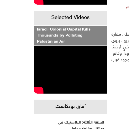
ام
Selected Videos
Israeli Colonial Capital Kills
على مغارة
Thousands by Polluting
ها. يروي
Palestinian Air
في أرضنا
ً وكانوا
وجود غرب
آفاق بودكاست
الحلقة الثالثة: البلاستيك في
حياتنا...مخاطر وحلول