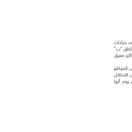
د جرادات
مناطق "ب"
كبر معيق
ى المواقع
 الاحتلال
يوم أنها