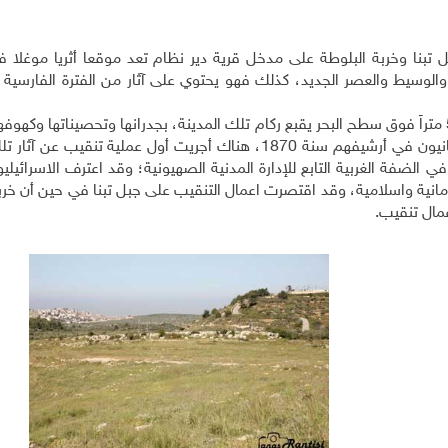
 تبنا وخربة البلوطة على مدخل قرية دير نظام تعد موقعا أثريا موغلا ف
ونزي المبكر والوسيط والعصر الجديد، كذلك فهو يحتوي على آثار من الفترة الفارسية 
على مساحة تمتد على أكثر من 43 دونماً وعلى ارتفاع 540 متراً فوق سطح البحر يقبع ركام تلك المدينة، بجدرانها وتحصيناتها 
ومعاصر الزيتون وأرضيات الفسيفساء. وقد سجلها البريطانيون في أرشيفهم سنة 1870، هناك أجريت أول عملية تن
لضفة الغربية التابع للإدارة المدنية الصهيونية؛ وقد اعترف الاسرائيليون
ومانية واسلامية، وقد اقتصرت اعمال التنقيب على جبل تبنا في حين أن خرب
عمال تنقيب.