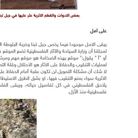
بعض الادوات والقطع الاثرية عثر عليها في جبل تبن
على أمل
يبقى الامل موجودا فيما يخص جبل تبنا وخربة البلوطة ا
لمجلتنا أن وزارة السياحة والآثار الفلسطينية تضع المو
أو "أ " يقول:" موقع بهذه الضخامة هو موقع مهم ومرش
لعمليات التنقيب والحفاظ على الاثار هو الاحتلال وقلة الت
لا شك أن مشكلة التمويل لن تكون عقبة أمام الحفاظ على م
الاثرية سواء بمنع التنقيب فيها، او بشق الطرق الاستيطا
يلاحق الفلسطيني في كل تفاصيل حياته، ويبقى الفل
فلسطينية منذ الأزل.