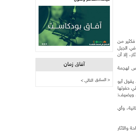
فكثير من
 في الجبل
ر، إلا أن
آفاق زمان
رض لهجمة
السابق >
< التالي
يقول أبو
التي حفرتها
. ويضيف:
انية، وأي
ة والآثار