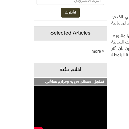
ي القدم؛
والرومانية
Selected Articles
وكهوفها وقبورها
قيب عن آثار تلك المدينة
 بأن آثار
more
ة البلوطة
أفلام بيئية
تحقيق: مصانع مروية ومزارع عطشى