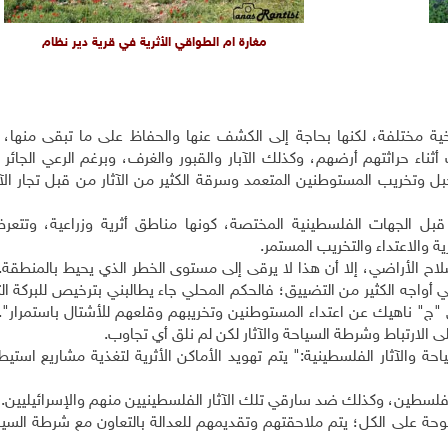
مغارة ام الطواقي الأثرية في قرية دير نظام
يخية مختلفة، لكنها بحاجة إلى الكشف عنها والحفاظ على ما تبقى منها، 
ناء حراثتهم أرضهم، وكذلك الآبار والقبور والغرف، وبرغم الرعي الجائر
ل وتخريب المستوطنين المتعمد وسرقة الكثير من الآثار من قبل تجار الآثا
بل الجهات الفلسطينية المختصة، كونها مناطق أثرية وزراعية، وتتع
 والاعتداء والتخريب المستمر.
 الأراضي، إلا أن هذا لا يرقى إلى مستوى الخطر الذي يحيط بالمنطقة. 
ة بالمصادرة إلا أني أواجه الكثير من التضييق؛ فالحكم المحلي جاء يطالبني بترخيص للبركة 
"ج" ناهيك عن اعتداء المستوطنين وتخريبهم وقلعهم للأشتال باستمرار"
ى الارتباط وشرطة السياحة والآثار لكن لم نلق أي تجاوب.
 والآثار الفلسطينية:" يتم تهويد الأماكن الأثرية لتغذية مشاريع استيط
ر في فلسطين، وكذلك ضد سارقي تلك الآثار الفلسطينيين منهم والإسرائيليين.
توحة على الكل؛ يتم ملاحقتهم وتقديمهم للعدالة بالتعاون مع شرطة السياح