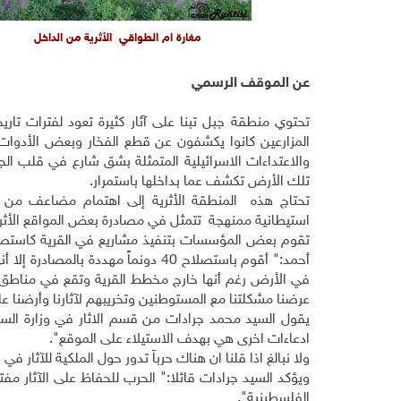
مغارة ام الطواقي الأثرية من الداخل
عن الموقف الرسمي
تحتوي منطقة جبل تبنا على آثار كثيرة تعود لفترات تار
المزارعين كانوا يكشفون عن قطع الفخار وبعض الأدوات أث
والاعتداءات الاسرائيلية المتمثلة بشق شارع في قلب الجب
تلك الأرض تكشف عما بداخلها باستمرار.
تحتاج هذه المنطقة الأثرية إلى اهتمام مضاعف من ق
استيطانية ممنهجة تتمثل في مصادرة بعض المواقع الأثرية
تقوم بعض المؤسسات بتنفيذ مشاريع في القرية كاستصلاح
أحمد:" أقوم باستصلاح 40 دونماً مهدد
في الأرض رغم أنها خارج مخطط القرية وتقع في مناطق 
عرضنا مشكلتنا مع المستوطنين وتخريبهم لآثارنا وأرضنا عل
يقول السيد محمد جرادات من قسم الاثار في وزارة السياحة
ادعاءات اخرى هي بهدف الاستيلاء على الموقع".
ولا نبالغ اذا قلنا ان هناك حرباً تدور حول الملكية للآثا
ويؤكد السيد جرادات قائلا:" الحرب للحفاظ على الآثار مف
الفلسطينية".