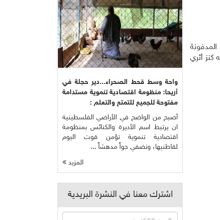
المدفونة
 كنز أثري
واحة وسط قحط الصحراء...دير حجلة في
أريحا: منظومة اقتصادية تنموية مستدامة
مفتوحة للجميع للتمتع والتعلم :
أصبح من الواضح في الأراضي الفلسطينية
ان يرتبط اسم الأديرة والكنائس بمنظومة
اقتصادية تنموية تؤمن قوت اليوم
لقاطنيها، وتضفي جواً مدهشاً ...
المزيد
اشترك معنا في النشرة البريدية