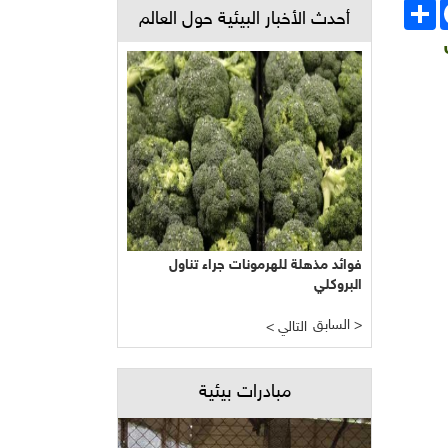
Face
انشر
أحدث الأخبار البيئية حول العالم
فوائد مذهلة للهرمونات جراء تناول
البروكلي
السابق >
< التالي
مبادرات بيئية