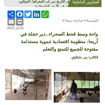
العناوين الداخلية
اكتشاف التاريخ من باب الجغرافيا: الجوالون
ينتشرون في الأرض الفلسطينية
WhatsApp
LinkedIn
Twitter
Facebook
انشر
Email
Print
الرئيسية »
مبادرات بيئية
»
01 أيار 2015
واحة وسط قحط الصحراء...دير حجلة في
أريحا: منظومة اقتصادية تنموية مستدامة
مفتوحة للجميع للتمتع والتعلم
الكاتب:
ربى عنبتاوي