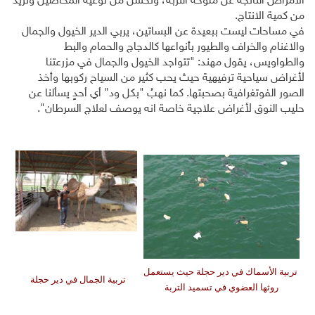
الأمراض الناتجة عن ملوحة التربة، وتحسن من نوعية المحاصيل وتزيد
من كمية الانتاج.
في مساحات ليست ببعيدة عن البساتين، يربي الدير الخيول والجمال
والاغنام والخراف والطيور بأنواعها كالدجاج والحمام والبط
والطواويس، يقول مهند: "تتواجد الخيول والجمال في مزرعتنا
لأغراض سياحية ترفيهية حيث يحب كثير من السياح ركوبها وأخذ
الصور الفوتغرافية بصحبتها. كما نهبُ "بكل ود" أي أحدٍ يسألنا عن
حليب النوق لأغراض علاجية خاصة انه يوصف لعلاج السرطان".
تربية الأسماك في دير حجلة حيث يستعمل
تربية الجمال في دير حجلة
روثها العضوي في تسميد التربة