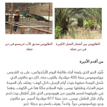
الطاووس بين أشجار النخيل الكبيرة
الطاووس صديق الأب خريستو في دير
في دير حجلة
حجلة
من أقدم الأديرة
شُيّد الدير الذي يتبعه أبناء طائفة الروم الأرثذوكس، على يد القديس
جيراسيموس سنة 455 ميلادية. بالقرب منه، كان دير مالاون الذي
شمل كنيسة صغيرة بنيت أيام الرسل داخل كهف- يعتقد بأن السيدة
مريم العذراء وطفلها عيسى عليه السلام مكثا هنا في الكهف، وهما
في طريقهما لمصر هاربين من هيرودوس الذي قتل أطفال بيت لحم
وأراد قتل الطفل عيسى. منذ سنة 617 ميلادية أصبح دير مالاون
ودير جيراسيموس ديراً واحداً يعرف باسم دير حجلة (دير