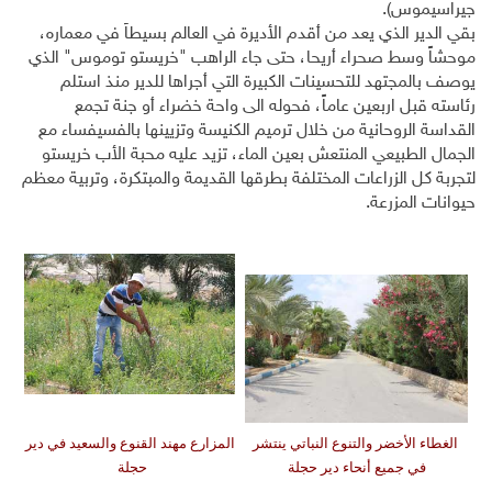
جيراسيموس).
بقي الدير الذي يعد من أقدم الأديرة في العالم بسيطاً في معماره،
موحشاً وسط صحراء أريحا، حتى جاء الراهب "خريستو توموس" الذي
يوصف بالمجتهد للتحسينات الكبيرة التي أجراها للدير منذ استلم
رئاسته قبل اربعين عاماً، فحوله الى واحة خضراء أو جنة تجمع
القداسة الروحانية من خلال ترميم الكنيسة وتزيينها بالفسيفساء مع
الجمال الطبيعي المنتعش بعين الماء، تزيد عليه محبة الأب خريستو
لتجربة كل الزراعات المختلفة بطرقها القديمة والمبتكرة، وتربية معظم
حيوانات المزرعة.
الغطاء الأخضر والتنوع النباتي ينتشر
المزارع مهند القنوع والسعيد في دير
في جميع أنحاء دير حجلة
حجلة