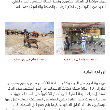
مهند مؤكداً ان الغذاء العضوي ونمط الحياة السليم والهواء النقي
البعيد عن التلوث وراء تمتع الرهبان بالصحة والعافية بحمد لله.
تربية الحمام في دير حجلة
تريبة الأغنام في دير حجلة
الزراعة المائية
في جهة اخرى من الدير، بركة بمساحة 800 متر مربع وعمق يمتد من
(متر إلى 10 امتار) مليئة بمئات الاسماك من نوع المشط، هذه البركة
تستقبل مياه النبعة النقية التي تضخ 30 كوباً في الساعة، جهزت
صناعياً وزودت بجهاز فلترة ينقي المياه من الفضلات الصلبة قبل ريّها
للبساتين، حتى لا تغلق الأنابيب، فيما يتم جمع زبل السمك في