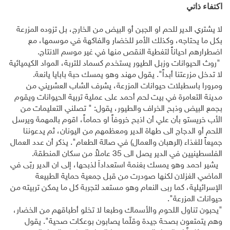
اكتفاء ذاتي
لا يشتري الدير للحم او الجبن أو البيض من الخارج، بل تزوده المزرعة
بكل ما يحتاجه، وكذلك الأمر للخضار والفاكهة في موسمها، مع
اضطرارهم احياناً لتغطية النقص منها في غير موسم الانتاج.
"روث الحيوانات وزبل الطيور يستخدم كسماد للتربة، المواد الكيميائية
لا تدخل مزرعتنا أبداً". يقول مهند وهو يمسك حبة بابايا يانعة.
ومرورا باسطبلات حيوانات المزرعة، يشرف الشاب العشريني من
مدينة التعامرة في بيت لحم أحمد على عملية تربية الحيوانات ويقوم
بجمع البيض وذبح الخراف والطيور، يقول: " تصلني التعليمات من
الأب خريستو بأن علي أن اذبح خروفاً او حماماً، اقوم بالمهمة ويرسل
اللحم أو الدجاج الى طهاة الدير ومعظمهم من اليونان، ثم يدعوننا
جميعاً للغذاء (الرهبان والعمال) في صالة الطعام". يذكر أن عدد العمال
الفلسطينيين في الدير يصل الى 35 عاملاً من سكان المنطقة.
يشير احمد وهو يمسك بغنمة استعداداً لذبحها، إلى ان الدير ربّى في
الماضي الغزلان لكنها صودرت من قبل جمعية حماية الطبيعة
الإسرائيلية، كما ربى النعام وهو مستعد لتجربة كل ما يمكن تربيته من
حيوانات المزرعة".
"يحبون تناول اللحوم والأسماك وطبعا لا تخلو أطباقهم من الخضار،
وهم يتمتعون بصحة جيدة وقلّما يصابون بوعكات صحية". يقول