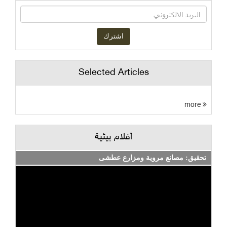
Selected Articles
more
أفلام بيئية
تحقيق: مصانع مروية ومزارع عطشى