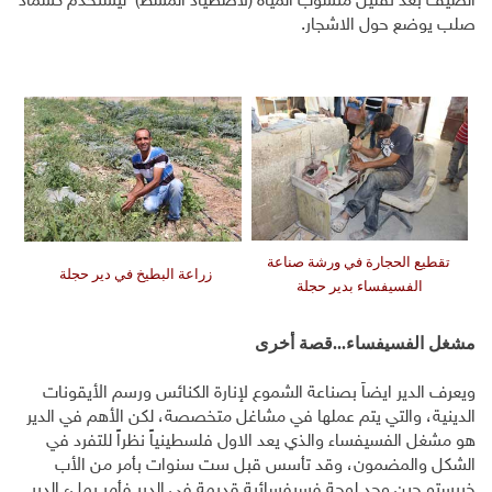
الصيف بعد تقليل منسوب المياه (لاصطياد المشط) ليستخدم كسماد
صلب يوضع حول الاشجار.
تقطيع الحجارة في ورشة صناعة
زراعة البطيخ في دير حجلة
الفسيفساء بدير حجلة
مشغل الفسيفساء...قصة أخرى
ويعرف الدير ايضاً بصناعة الشموع لإنارة الكنائس ورسم الأيقونات
الدينية، والتي يتم عملها في مشاغل متخصصة، لكن الأهم في الدير
هو مشغل الفسيفساء والذي يعد الاول فلسطينياً نظراً للتفرد في
الشكل والمضمون، وقد تأسس قبل ست سنوات بأمر من الأب
خريستو حين وجد لوحة فسيفسائية قديمة في الدير فأمر بملء الدير