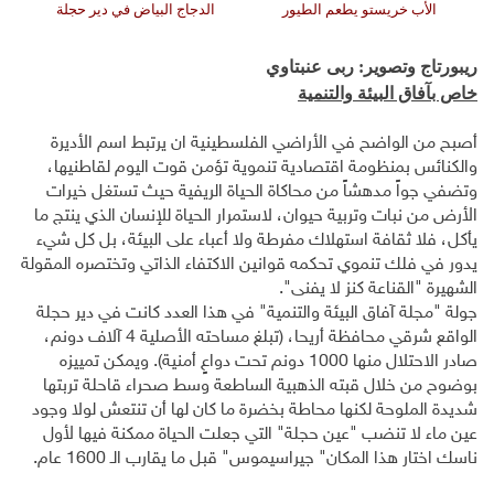
الأب خريستو يطعم الطيور
الدجاج البياض في دير حجلة
ريبورتاج وتصوير: ربى عنبتاوي
خاص بآفاق البيئة والتنمية
أصبح من الواضح في الأراضي الفلسطينية ان يرتبط اسم الأديرة
والكنائس بمنظومة اقتصادية تنموية تؤمن قوت اليوم لقاطنيها،
وتضفي جواً مدهشاً من محاكاة الحياة الريفية حيث تستغل خيرات
الأرض من نبات وتربية حيوان، لاستمرار الحياة للإنسان الذي ينتج ما
يأكل، فلا ثقافة استهلاك مفرطة ولا أعباء على البيئة، بل كل شيء
يدور في فلك تنموي تحكمه قوانين الاكتفاء الذاتي وتختصره المقولة
الشهيرة "القناعة كنز لا يفنى".
جولة "مجلة آفاق البيئة والتنمية" في هذا العدد كانت في دير حجلة
الواقع شرقي محافظة أريحا، (تبلغ مساحته الأصلية 4 آلاف دونم،
صادر الاحتلال منها 1000 دونم تحت دواعٍ أمنية). ويمكن تمييزه
بوضوح من خلال قبته الذهبية الساطعة وسط صحراء قاحلة تربتها
شديدة الملوحة لكنها محاطة بخضرة ما كان لها أن تنتعش لولا وجود
عين ماء لا تنضب "عين حجلة" التي جعلت الحياة ممكنة فيها لأول
ناسك اختار هذا المكان" جيراسيموس" قبل ما يقارب الـ 1600 عام.