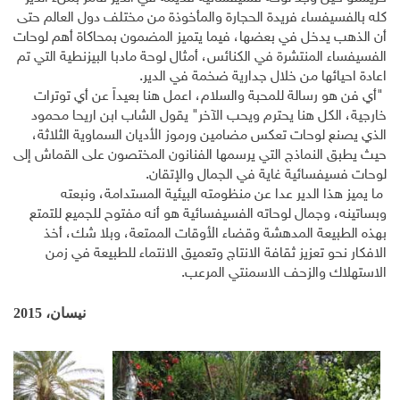
كله بالفسيفساء فريدة الحجارة والمأخوذة من مختلف دول العالم حتى
أن الذهب يدخل في بعضها، فيما يتميز المضمون بمحاكاة أهم لوحات
الفسيفساء المنتشرة في الكنائس، أمثال لوحة مادبا البيزنطية التي تم
اعادة احيائها من خلال جدارية ضخمة في الدير.
"أي فن هو رسالة للمحبة والسلام، اعمل هنا بعيداً عن أي توترات
خارجية، الكل هنا يحترم ويحب الآخر" يقول الشاب ابن اريحا محمود
الذي يصنع لوحات تعكس مضامين ورموز الأديان السماوية الثلاثة،
حيث يطبق النماذج التي يرسمها الفنانون المختصون على القماش إلى
لوحات فسيفسائية غاية في الجمال والإتقان.
ما يميز هذا الدير عدا عن منظومته البيئية المستدامة، ونبعته
وبساتينه، وجمال لوحاته الفسيفسائية هو أنه مفتوح للجميع للتمتع
بهذه الطبيعة المدهشة وقضاء الأوقات الممتعة، وبلا شك، أخذ
الافكار نحو تعزيز ثقافة الانتاج وتعميق الانتماء للطبيعة في زمن
الاستهلاك والزحف الاسمنتي المرعب.
نيسان، 2015