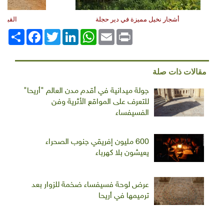
أشجار نخيل مميزة في دير حجلة
القبة ا
Print
Email
WhatsApp
LinkedIn
Twitter
انشر
Facebook
مقالات ذات صلة
جولة ميدانية في أقدم مدن العالم "أريحا"
للتعرف على المواقع الأثرية وفن
الفسيفساء
600 مليون إفريقي جنوب الصحراء
يعيشون بلا كهرباء
عرض لوحة فسيفساء ضخمة للزوار بعد
ترميمها في أريحا