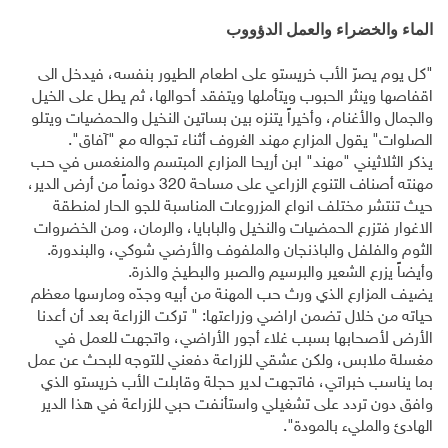
الماء والخضراء والعمل الدؤووب
"كل يوم يصرّ الأب خريستو على اطعام الطيور بنفسه، فيدخل الى
اقفاصها وينثر الحبوب ويتأملها ويتفقد أحوالها، ثم يطل على الخيل
والجمال والأغنام، وأخيراً يتنزه بين بساتين النخيل والحمضيات ويتلو
الصلوات" يقول المزارع مهند الغروف أثناء تجواله مع "آفاق".
يذكر الثلاثيني "مهند" ابن أريحا المزارع المبتسم والمنغمس في حب
مهنته أصناف التنوع الزراعي على مساحة 320 دونماً من أرض الدير،
حيث تنتشر مختلف انواع المزروعات المناسبة للجو الحار لمنطقة
الاغوار فتزرع الحمضيات والنخيل والبابايا، والرمان، ومن الخضروات
الثوم والفلفل والباذنجان والملفوف والأرضي شوكي، والبندورة.
وأيضاً يزرع الشعير والبرسيم والصبر والبطيخ والذرة.
يضيف المزارع الذي ورث حب المهنة من أبيه وجدّه ومارسها معظم
حياته من خلال تضمن اراضي وزراعتها: " تركت الزراعة بعد أن أعدنا
الأرض لأصحابها بسبب غلاء أجور الأراضي، واتجهت للعمل في
مغسلة ملابس، ولكن عشقي للزراعة دفعني للتوجه للبحث عن عمل
بما يناسب خبراتي، فاتجهت لدير حجلة وقابلت الأب خريستو الذي
وافق دون تردد على تشغيلي واستأنفت حبي للزراعة في هذا الدير
الهادئ والمليء بالمودة".