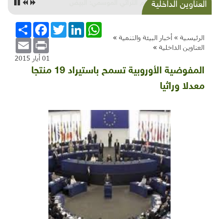
الطعام التراثي الموسمي: البيض
العناوين الداخلية
WhatsApp
LinkedIn
Twitter
Facebook
انشر
الرئيسية »
أخبار البيئة والتنمية
»
Email
Print
العناوين الداخلية
»
01 أيار 2015
المفوضية الأوروبية تسمح باستيراد 19 منتجا
معدلا وراثيا