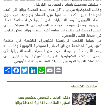
7 منتجات وسمحت باستيراد نوعين من القرنفل.
وقالت المفوضية في بيان "كل هذه السلع المعدلة وراثيا التي تمت
الموافقة عليها تأكدت سلامتها قبل السماح بتواجدها في سوق
الاتحاد الأوروبي" بعد الاختبارات التي أجرتها هيئة سلامة الغذاء
الأوروبية. وتصل فترة صلاحية هذه التصاريح إلى 10 سنوات. وتأتي
السلع الجديدة إلى جانب 58 سلعة أخرى معدلة وراثيا يمكن تداولها
في أسواق الاتحاد الأوروبي.
من جهتها انتقدت فرانزيسكا أشتيربيرغ، الناشطة في منظمة
"غرينبيس" المدافعة عن البيئة، قرار المفوضية الأوروبية وقالت انه
يفتح الأبواب أمام موجة جديدة من المنتجات المعدلة وراثيا لكي
ترضي شركات التكنولوجيا الحيوية الأمريكية والمشاركين في
مفاوضات التجارة الحرة بين الولايات المتحدة والاتحاد الأوروبي.
Print
Email
WhatsApp
LinkedIn
Twitter
انشر
Facebook
مقالات ذات صلة
رفض البرلمان الأوروبي لمشروع حظر
استيراد المنتجات الغذائية المعدلة وراثيا