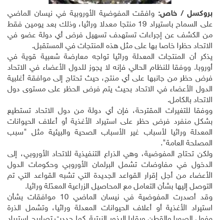
بروكسل / خاص:
وافقت المفوضية الأوروبية في نيسان الماضي
على السماح باستيراد 19 منتجا معدلا وراثيا، وذلك بعد يومين فقط
من الكشف عن إجراءات تستهدف تسهيل فرض أي دولة عضو في
الاتحاد حظرا خاصا بها على مثل هذه المنتجات في المستقبل.
يذكر أن المنتجات المعدلة وراثيا تواجه معارضة شعبية قوية في
أوروبا. ووفقا للنظام الحالي فإنه لا يجوز للدول الأعضاء في الاتحاد
فرض حظر من جانبها على أي منتج، حيث تحتاج إلى موافقة أغلبية
الدول الأعضاء في الاتحاد بحيث يتم فرض الحظر على مستوى دول
الاتحاد بالكامل.
ووفقا للتغيرات المقترحة، فإن أي دولة من دول الاتحاد تستطيع
بشكل منفرد فرض حظر على استيراد الأغذية أو أعلاف الحيوانات
المعدلة وراثيا لأسباب غير الأسباب الصحية والبيئية مثل "سبب
المصلحة العامة".
ولكن تحتاج المفوضية، وهي الذراع التنفيذية للاتحاد الأوروبي، إلى
الدخول في مفاوضات تشمل البرلمان الأوروبي وحكومات الدول
الأعضاء من أجل إقرار القواعد الجديدة التي تشبه القواعد التي تم
التوصل إليها بشأن التعامل مع المحاصيل الزراعية المعدّلة وراثيا.
وقد أصدرت المفوضية في نيسان الماضي 10 موافقات بشأن
استيراد الأغذية أو أعلاف الحيوانات المعدلة وراثيا، وتشمل الذرة
وفول الصويا والقطن وبقايا البذور الزيتية. كما جددت تصاريح استيراد