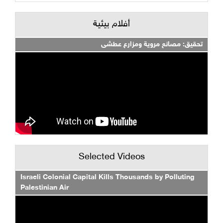
أفلام بيئية
تحقيق: مصانع مروية ومزارع عطشى
Selected Videos
Israeli Colonial Capital Kills Thousands by Polluting
Palestinian Air