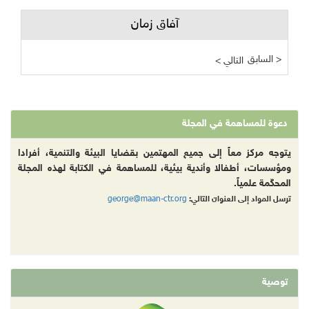
آفاق زمان
السابق >
< التالي
دعوة للمساهمة في المجلة
يتوجه مركز معاً إلى جميع المهتمين بقضايا البيئة والتنمية، أفرادا
ومؤسسات، أطفالا وأندية بيئية، للمساهمة في الكتابة لهذه المجلة
المحكّمة علمياً.
george@maan-ctr.org
ترسل المواد إلى العنوان التالي:
توصية