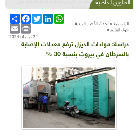
شذرات بيئية وتنموية...بنية تحتية وحلويات قبيحة
العناوين الداخلية
وحاكورة ونوبل وزيتون و"سيباط"
WhatsApp
LinkedIn
Twitter
Facebook
انشر
الرئيسية »
أحدث الأخبار البيئية
Email
Print
حول العالم
»
24 نيسان 2024
دراسة: مولدات الديزل ترفع معدلات الإصابة
بالسرطان في بيروت بنسبة 30 %