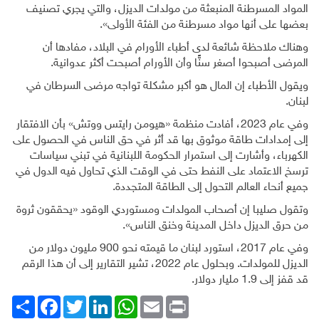
المواد المسرطنة المنبعثة من مولدات الديزل، والتي يجري تصنيف
بعضها على أنها مواد مسرطنة من الفئة الأولى».
وهناك ملاحظة شائعة لدى أطباء الأورام في البلاد، مفادها أن
المرضى أصبحوا أصغر سنًّا وأن الأورام أصبحت أكثر عدوانية.
ويقول الأطباء إن المال هو أكبر مشكلة تواجه مرضى السرطان في
لبنان.
وفي عام 2023، أفادت منظمة «هيومن رايتس ووتش» بأن الافتقار
إلى إمدادات طاقة موثوق بها قد أثر في حق الناس في الحصول على
الكهرباء، وأشارت إلى استمرار الحكومة اللبنانية في تبني سياسات
ترسخ الاعتماد على النفط حتى في الوقت الذي تحاول فيه الدول في
جميع أنحاء العالم التحول إلى الطاقة المتجددة.
وتقول صليبا إن أصحاب المولدات ومستوردي الوقود «يحققون ثروة
من حرق الديزل داخل المدينة وخنق الناس».
وفي عام 2017، استورد لبنان ما قيمته نحو 900 مليون دولار من
الديزل للمولدات. وبحلول عام 2022، تشير التقارير إلى أن هذا الرقم
قد قفز إلى 1.9 مليار دولار.
Print
Email
WhatsApp
LinkedIn
Twitter
انشر
Facebook