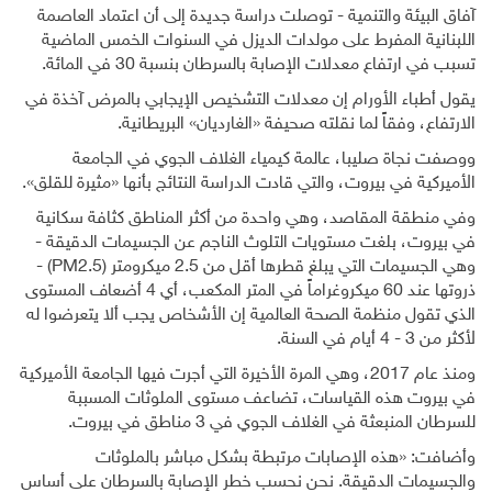
آفاق البيئة والتنمية - توصلت دراسة جديدة إلى أن اعتماد العاصمة
اللبنانية المفرط على مولدات الديزل في السنوات الخمس الماضية
تسبب في ارتفاع معدلات الإصابة بالسرطان بنسبة 30 في المائة.
يقول أطباء الأورام إن معدلات التشخيص الإيجابي بالمرض آخذة في
الارتفاع، وفقاً لما نقلته صحيفة «الغارديان» البريطانية.
ووصفت نجاة صليبا، عالمة كيمياء الغلاف الجوي في الجامعة
الأميركية في بيروت، والتي قادت الدراسة النتائج بأنها «مثيرة للقلق».
وفي منطقة المقاصد، وهي واحدة من أكثر المناطق كثافة سكانية
في بيروت، بلغت مستويات التلوث الناجم عن الجسيمات الدقيقة -
وهي الجسيمات التي يبلغ قطرها أقل من 2.5 ميكرومتر (PM2.5) -
ذروتها عند 60 ميكروغراماً في المتر المكعب، أي 4 أضعاف المستوى
الذي تقول منظمة الصحة العالمية إن الأشخاص يجب ألا يتعرضوا له
لأكثر من 3 - 4 أيام في السنة.
ومنذ عام 2017، وهي المرة الأخيرة التي أجرت فيها الجامعة الأميركية
في بيروت هذه القياسات، تضاعف مستوى الملوثات المسببة
للسرطان المنبعثة في الغلاف الجوي في 3 مناطق في بيروت.
وأضافت: «هذه الإصابات مرتبطة بشكل مباشر بالملوثات
والجسيمات الدقيقة. نحن نحسب خطر الإصابة بالسرطان على أساس