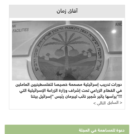
آفاق زمان
دورات تدريب إسرائيلية مصممة خصيصا للفلسطينيين العاملين
في القطاع الزراعي تحت إشراف وزارة الزراعة الإسرائيلية التي
يرأسها يائير شَمِير نائب ليبرمان رئيس "إسرائيل بيتنا"!!!
السابق >
< التالي
دعوة للمساهمة في المجلة