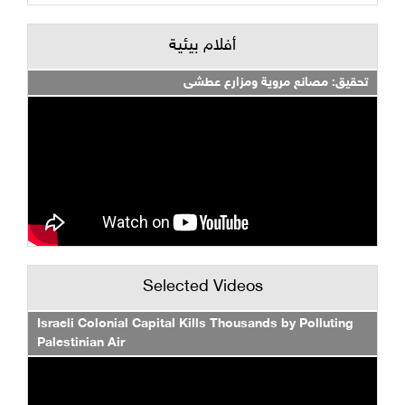
أفلام بيئية
تحقيق: مصانع مروية ومزارع عطشى
Selected Videos
Israeli Colonial Capital Kills Thousands by Polluting
Palestinian Air