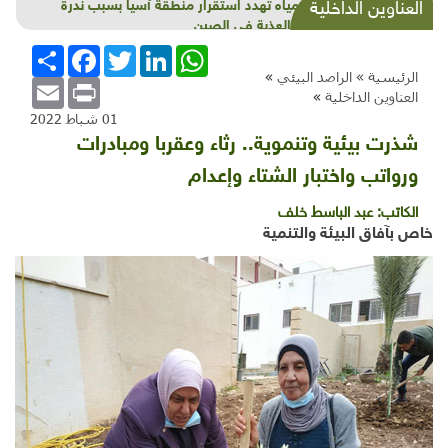
أزمة مياه تهدد استقرار منطقة آسيا بسبب ندرة
العناوين الداخلية
المياه العذبة في الصين
WhatsApp
LinkedIn
Twitter
Facebook
انشر
الرئيسية »
الراصد البيئي
»
Email
Print
العناوين الداخلية
»
01 شباط 2022
شذرت بيئية وتنموية.. رثاء وعقربا ومبادرات
ورواتب واختبار الشتاء وإعدام
الكاتب:
عبد الباسط خلف
خاص بآفاق البيئة والتنمية