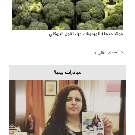
فوائد مذهلة للهرمونات جراء تناول البروكلي
نجاح مبشر وواعد لتجربة الأراضي الرطبة المصطنعة في معالجة
المياه
السابق >
< التالي
مبادرات بيئية