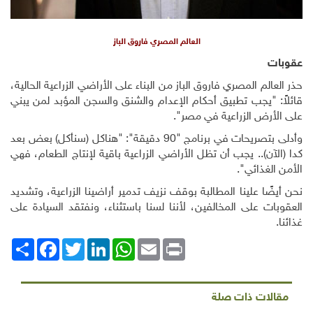
العالم المصري فاروق الباز
عقوبات
حذر العالم المصري فاروق الباز من البناء على الأراضي الزراعية الحالية،
قائلاً: "يجب تطبيق أحكام الإعدام والشنق والسجن المؤبد لمن يبني
على الأرض الزراعية في مصر".
وأدلى بتصريحات في برنامج "90 دقيقة": "هناكل (سنأكل) بعض بعد
كدا (الآن).. يجب أن تظل الأراضي الزراعية باقية لإنتاج الطعام، فهي
الأمن الغذائي".
نحن أيضًا علينا المطالبة بوقف نزيف تدمير أراضينا الزراعية، وتشديد
العقوبات على المخالفين، لأننا لسنا باستثناء، ونفتقد السيادة على
غذائنا.
Print
Email
WhatsApp
LinkedIn
Twitter
انشر
Facebook
مقالات ذات صلة