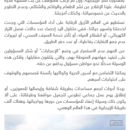
بمقدورنا نشر الإيجابية، وإن لم نرغب فالتوقف عن بث السلبية فكرة
لطيفة. علينا الإقلاع عن نشر الطعام والولائم والشتائم، وعدم التطوع
بالحديث عن خصوصياتنا، وكذلك أمزجتنا.
نستطيع في العالم الأزرق الرقابة على أداء المؤسسات التي وجدت
لخدمتنا وتسيير حياتنا، ففي متناول اليد إحصاء عدد حالات فصل التيار
الكهربائي، أو انقطاع المياه، أو تأخر خدمة الصرف الصحي، أو تبريرات
عدم جمع النفايات بفاعلية، أو عدد حفر الطريق.
من المهم عدم الاستمرار في وضع "الإعجابات" أو شكر المسؤولين
على تنفيذ مهامهم المنوطة بهم، والتي يتلقون مقابلها، ولتكن هذه
الوسيلة مدخلًا نحو مواطن مسؤول يدافع عن حقه.
يمكننا التضامن مع أسـرى الحرية وكواكبها بأنسنة قصصهم والوقوف
على احتياجات أسرهم.
بيدنا أدوات لجمع مساعدات بطريقة شفافة وإيصالها للمعوزين، أو
إطلاق يوم عمل جماعي تطوعي لتجميل مواقعنا وطرقاتنا، على ألا
يكون ذلك وسيلة إعفاء للمؤسسات من دورها وواجباتها. وهناك ألف
طريقة للإيجابية في هذا العالم الوهمي.