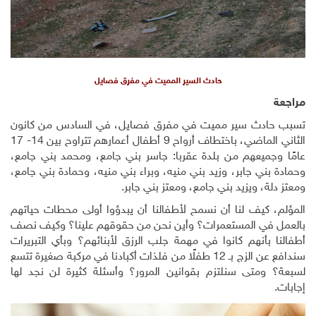
حادث السير المميت في مفرق فصايل
مراجعة
تسبب حادث سير مميت في مفرق فصايل، في السادس من كانون
الثاني الماضي، باختطاف أرواح 9 أطفال أعمارهم تتراوح بين 14- 17
عامًا وجميعهم من بلدة عقربا: جاسر بني جامع، ومحمد بني جامع،
وحمادة بني جابر، وزيد بني منيه، وبراء بني منيه، وحمادة بني جامع،
ومعتز دلة، ويزيد بني جامع، ومعتز بني جابر.
المؤلم، كيف لنا أن نسمح لأطفالنا أن يبدؤوا أولى محطات حياتهم
بالعمل في المستعمرات؟ وأين نحن من حقوقهم علينا؟ وكيف نصف
أطفالنا بأنهم كانوا في مهمة جلب الرزق لأبنائهم؟ وبأي التبريرات
سندافع عن الزج بـ 12 طفلًا من فلذات أكبادنا في مركبة صغيرة تتسع
لسبعة؟ ومتى سنلتزم بقوانين المرور؟ وأسئلة كثيرة لن نجد لها
إجابات.