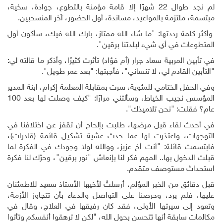
لم نجد طوال 22 شهرًا إلا قامة مؤمنة بالتطوع، جوادة، سخية،
مبتسمة، ملتزمة بالمواعيد، مساندة، أول الحضور، آخر المنسحبين.
وأكثر كلمة رددتها: "ما شاء الله ممتاز، بارك الله فيك، سأكون أول
المتطوعات في أي شيء لبلدتنا برقين".
في تأبين المربية سعاد جرار (أم فؤاد) تأثرت كثيرًا، وأذكر ما قالته لي:
"التأبين القادم لي، لا تنساني"، فأجبتها: "بعد عمر طويل".
وفي الحفل الختامي للمئوية، سرت بمقابلة المعلمة إكرام، ابنة المدير
المؤسس نجيب الخياط، وسألتني مرارًا: "كيف وصلت لها بعد 100
عام؟ فقلت: "نحن تلاميذك".
في أحدث لقاء قبل مرضها، طلبت بإلحاح أن تقفز عن اختلافنا في
التوجهات، واعتذرت لها عما حدث عشية تشكيل قائمة (قادرات)،
فابتسمت قائلة: "أنت أخ عزيز، ووالله لولا وجودك في الفكرة لما
قبلت الدخول بها.. المهم فكر لنا بإنعاش "نور برقين"، وحرّك لنا فكرة
استحداث مستوصف متقدم.
قبل دقائق من الخبر المؤلم، أرسلتُ لأخيها الأستاذ سعيد للاطمئنان
عليها، فلم يرد، وحرصنا على التواصل والدعاء بأن تتجاوز الأزمة،
وتعود إلى سيرتها الأولى، فقد كان رفيقها في العلاج، وقال في
مكالمات سابقة أنها تتحسن بحول الله، "لكن لا ترهقوا أنفسكم وتأتوا