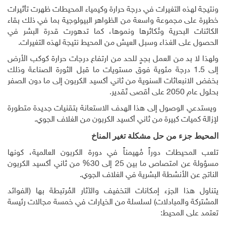
ونتيجة لهذه التغيرات في درجة حرارة وكيمياء المحيطات ظهرت تأثيرات
خطيرة على مجموعة واسعة من الظواهر البيولوجية بما في ذلك بقاء
الكائنات البحرية وتَكاثرها ونموها، كما تدهورت قدرة البشر في
الحصول على الغذاء وسبل العيش من المحيط نتيجة لهذه التغيرات.
ولهذا لا بد من العمل بجدٍ للحد من ارتفاع درجات حرارة كوكب الأرض
إلى 1.5 درجة مئوية فوق مستويات ما قبل الثورة الصناعة وذلك
بخفض الانبعاثات السنوية من ثاني أكسيد الكربون إلى ما دون الصفر
بحلول عام 2050 على أقصى تَقدير.
ويستدعي الوصول إلى هذا الهدف الاستعانة بتقنيات جديدة متطورة
لإزالة كميات كبيرة من ثاني أكسيد الكربون من الغلاف الجوي
.
المحيط جزء من حل
مشكلة
تغير المناخ
تلعب المحيطات دوراً مُهيمناً في دورة الكربون العالمية، كونها
مسؤولة عن امتصاص ما بين 25 إلى 30% من ثاني أكسيد الكربون
الناتج عن الأنشطة البشرية في الغلاف الجوي
.
يتناول هذا الجزء إمكانات التخفيف والآثار المُرتبطة بها (الفوائد
المشتركة والمبادلات) لسلسلة من الخيارات في خمسة مجالات رئيسة
تعتمد على المحيط
: