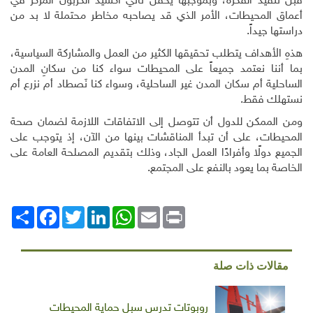
قبل تنفيذ الفكرة، وبموجبها يُحقن ثاني أكسيد الكربون المُركز في
أعماق المحيطات، الأمر الذي قد يصاحبه مخاطر محتملة لا بد من
دراستها جيداً.
هذهِ الأهداف يتطلب تحقيقها الكثير من العمل والمشاركة السياسية،
بما أننا نعتمد جميعاً على المحيطات سواء كنا من سكانِ المدن
الساحلية أم سكان المدن غير الساحلية، وسواء كنا نَصطاد أم نزرع أم
نستهلك فقط.
ومن الممكن للدول أن تتوصل إلى الاتفاقات اللازمة لضمان صحة
المحيطات، على أن تبدأ المناقشات بينها من الآن، إذ يتوجب على
الجميع دولًا وأفرادًا العمل الجاد، وذلك بتقديم المصلحة العامة على
الخاصة بما يعود بالنفع على المجتمع.
Print
Email
WhatsApp
LinkedIn
Twitter
انشر
Facebook
مقالات ذات صلة
روبوتات تدرس سبل حماية المحيطات