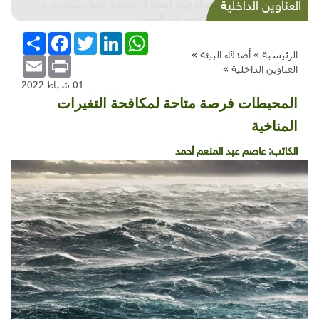
العناوين الداخلية
أزمة مياه تهدد استقرار منطقة آسيا بسبب ندرة
المياه العذبة في الصين
WhatsApp
LinkedIn
Twitter
Facebook
انشر
الرئيسية »
أصدقاء البيئة
»
Email
Print
العناوين الداخلية
»
01 شباط 2022
المحيطات فرصة متاحة لمكافحة التغيرات
المناخية
الكاتب:
عاصم عبد المنعم أحمد