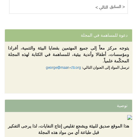
السابق >
< التالي
دعوة للمساهمة في المجلة
يتوجه مركز معاً إلى جميع المهتمين بقضايا البيئة والتنمية، أفرادا
ومؤسسات، أطفالا وأندية بيئية، للمساهمة في الكتابة لهذه المجلة
المحكّمة علمياً.
george@maan-ctr.org
ترسل المواد إلى العنوان التالي:
توصية
هذا الموقع صديق للبيئة ويشجع تقليص إنتاج النفايات، لذا يرجى التفكير
قبل طباعة أي من مواد هذه المجلة