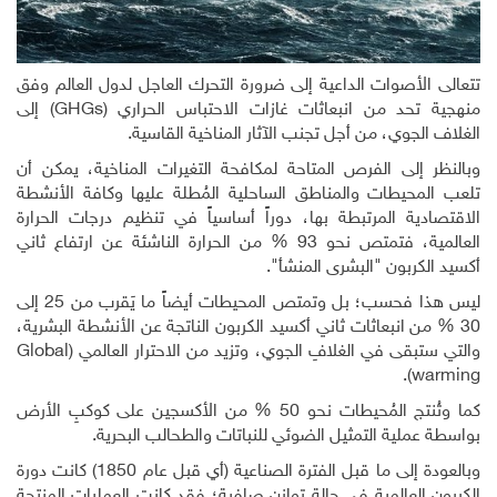
تتعالى الأصوات الداعية إلى ضرورة التحرك العاجل لدول العالم وفق
منهجية تحد من انبعاثات غازات الاحتباس الحراري
(GHGs)
إلى
الغلاف الجوي، من أجل تجنب الآثار المناخية القاسية.
وبالنظر إلى الفرص المتاحة لمكافحة التغيرات المناخية، يمكن أن
تلعب المحيطات والمناطق الساحلية المُطلة عليها وكافة الأنشطة
الاقتصادية المرتبطة بها، دوراً أساسياً في تنظيم درجات الحرارة
العالمية، فتمتص نحو 93 % من الحرارة الناشئة عن ارتفاع ثاني
أكسيد الكربون "البشرى المنشأ".
ليس هذا فحسب؛ بل وتمتص المحيطات أيضاً ما يَقرب من 25 إلى
30 % من انبعاثات ثاني أكسيد الكربون الناتجة عن الأنشطة البشرية،
والتي ستبقى في الغلافِ الجوي، وتزيد من الاحترار العالمي (
Global
.
)
warming
كما وتُنتج المُحيطات نحو 50 % من الأكسجين على كوكبِ الأرض
بواسطة عملية التمثيل الضوئي للنباتات والطحالب البحرية
.
وبالعودة إلى ما قبل الفترة الصناعية (أي قبل عام 1850) كانت دورة
الكربون العالمية في حالة توازن صافية؛ فقد كانت العمليات المنتجة