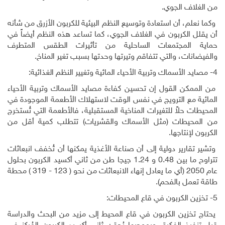
من الغلاف الجوي.
وكما نعلم، أن استعادة وتوسيع النظم البيئية للكربون الأزرق من شأنه
أن يقلل الكربون في الغلاف الجوي، كما تساعد هذه النظم أيضاً في
حماية المجتمعات الساحلية من تأثيرات الطقس المتطرف
والفيضانات، والتي تتفاقم وتيرتها وحدتها بسبب تغير المناخ.
4- مصايد الأسماك وتربية الأحياء المائية وتغيير النظم الغذائية:
من الممكن القول إن تحسين كفاءة مصايد الأسماك وتربية الأحياء
المائية مع الترويج في نفس الوقت لاستهلاك الأطعمة الموجودة في
المحيطات حلاً للتغيرات المناخية المستقبلية، فالأطعمة التي تُستخرج
من المحيطات (مثل الأسماك والقشريات) تتطلب كمية أقل من
الكربون لإنتاجها.
وتشير تقارير دولية إلى أن صناعة الأغذية يمكنها أن تُخفف انبعاثات
تتراوح ما بين 0.48 و 1.24 جيجا طن من ثاني أكسيد الكربون بحلول
عام 2050 (أي ما يعادل إنهاء الانبعاثات من نحو ( 123 - 319 ) محطة
طاقة تعمل بالفحم).
5- تخزين الكربون في قاع المحيطات:
يحتاج تخزين الكربون في قاع المحيط إلى مزيد من البحث والدراسة