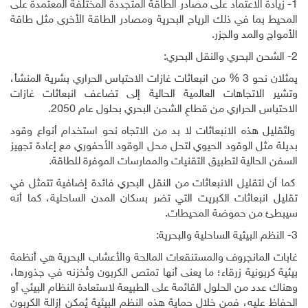
1- زيادة الاعتماد على مصادر الطاقة المتجددة المختلفة المعتمدة على
المحيط بما في ذلك الرياح البحرية ومصادر الطاقة الأخرى مثل طاقة
الأمواج والمد والجزر
.
2- الشحن البحري والنقل البحري:
يمثلان نحو 3 % من انبعاثات غازات الاحتباس الحراري بشرية المنشأ،
وتشير الاتجاهات العالمية الحالية إلى تضاعف انبعاثات غازات
الاحتباس الحراري من قطاعِ الشحن البحري بحلول عام 2050.
ولتَقليل هذه الانبعاثات لا بد من الاتجاه نحو استخدام أنواع وقود
بديلة مثل الوقود الحيوي لتحل محل الوقود الأحفوري مع إعادة تجهيز
السفن الحالية لتطبيق التقنيات والممارسات الموفرة للطاقة.
كما أن لتقليل الانبعاثات من النقل البحري فائدة إضافية تتمثل في
تقليل انبعاثات الكبريت التي تضر بسكان المدن الساحلية، كما أنه
سيبطئ من حموضة المحيطات.
3- النظم البيئية الساحلية والبحرية:
غابات المانجروف والمستنقعات المالحة والأعشاب البحرية هي أنظمة
بيئية كربونية زرقاء؛ ما يعنى أنها تمتص الكربون وتُخزنه في جذورها،
وهناك عدد من الحلول القائمة على الطبيعة لاستعادة النظام البيئي أو
الحفاظ عليه، فمن خلال حماية هذه النظم البيئية يُمكن إزالة الكربون