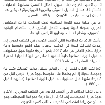
لثاني أكسيد الكربون (على سبيل المثال التنفس) مساوية للعمليات
المُستَهلكة له مثل التمثيل الضوئي والتجوية الجيوكيميائية، وأدى هذا
التوازن إلى استقرار دورة الكربون نسبياً لآلاف السنين
.
أما في بداية عصر الثورة الصناعية نمت انبعاثات غازات الاحتباس
الحراري بسرعة كبيرة بسبب التدخل البشري في استخدام الوقود
الأحفوري، وقَطع الغابات، وتطهير الأراضي للزراعة.
وأدت التركيزات المتزايدة لثاني أكسيد الكربون في الغلاف الجوي إلى
إحداث تغييرات كبيرة في كوكب الأرض، فقد ارتفع متوسط درجة
حرارة سطح الأرض في عام 2017 بنحو
1
درجة مئوية فوق مستويات
ما قبل الثورة الصناعية طِبقاً للتقرير الصادر عن الهيئة الدولية المعنية
بالتغيرات المناخية في عام 2018.
كما يُشير التقرير نفسه إلى أن العالم سيظل يواجه تحديات متسارعة
ومهددة للحياة إذا لم يحافظ على متوسط درجة حرارة الأرض أقل من
2 درجة مئوية قبل مستويات ما قبل الثورة الصناعية (مشروطة قبل
عام 1850).
وأدى التركيز المتزايد لثاني أكسيد الكربون في الغلاف الجوي إلى ارتفاع
درجة حرارة المحيطات، إضافة إلى زيادة درجة حموضة المحيطات وهو
ما نتج عن زيادة امتصاص المُحيطات لثاني أكسيد الكربون.