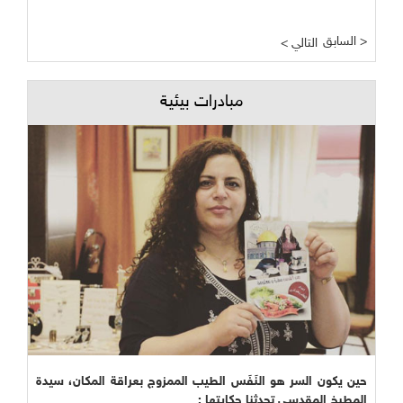
السابق >
< التالي
مبادرات بيئية
حين يكون السر هو النَفَس الطيب الممزوج بعراقة المكان، سيدة
المطبخ المقدسي تحدثنا حكايتها :