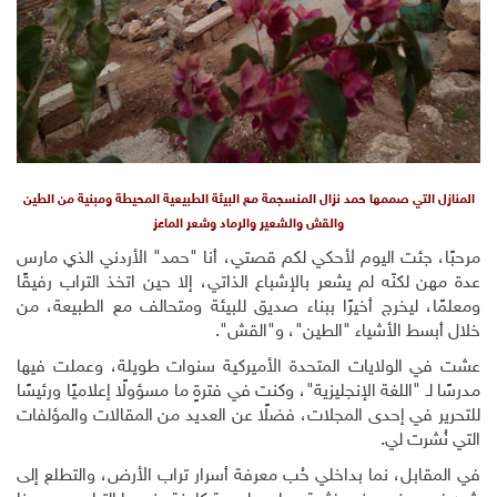
المنازل التي صممها حمد نزال المنسجمة مع البيئة الطبيعية المحيطة ومبنية من الطين
والقش والشعير والرماد وشعر الماعز
مرحبًا، جئت اليوم لأحكي لكم قصتي، أنا "حمد" الأردني الذي مارس
عدة مهن لكنّه لم يشعر بالإشباع الذاتي، إلا حين اتخذ التراب رفيقًا
ومعلمًا، ليخرج أخيرًا ببناء صديق للبيئة ومتحالف مع الطبيعة، من
خلال أبسط الأشياء "الطين"، و"القش".
عشت في الولايات المتحدة الأميركية سنوات طويلة، وعملت فيها
مدرسًا لـ "اللغة الإنجليزية"، وكنت في فترةٍ ما مسؤولًا إعلاميًا ورئيسًا
للتحرير في إحدى المجلات، فضلًا عن العديد من المقالات والمؤلفات
التي نُشرت لي.
في المقابل، نما بداخلي حُب معرفة أسرار تراب الأرض، والتطلع إلى