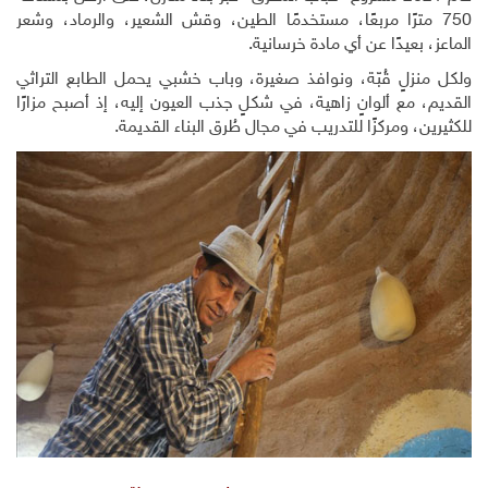
750 مترًا مربعًا، مستخدمًا الطين، وقش الشعير، والرماد، وشعر
الماعز، بعيدًا عن أي مادة خرسانية.
ولكل منزلٍ قُبّة، ونوافذ صغيرة، وباب خشبي يحمل الطابع التراثي
القديم، مع ألوانٍ زاهية، في شكلٍ جذب العيون إليه، إذ أصبح مزارًا
للكثيرين، ومركزًا للتدريب في مجال طُرق البناء القديمة.