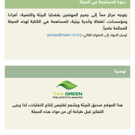
دعوة للمساهمة في المجلة
يتوجه مركز معاً إلى جميع المهتمين بقضايا البيئة والتنمية، أفرادا
ومؤسسات، أطفالا وأندية بيئية، للمساهمة في الكتابة لهذه المجلة
المحكّمة علمياً.
george@maan-ctr.org
ترسل المواد إلى العنوان التالي:
توصية
هذا الموقع صديق للبيئة ويشجع تقليص إنتاج النفايات، لذا يرجى
التفكير قبل طباعة أي من مواد هذه المجلة