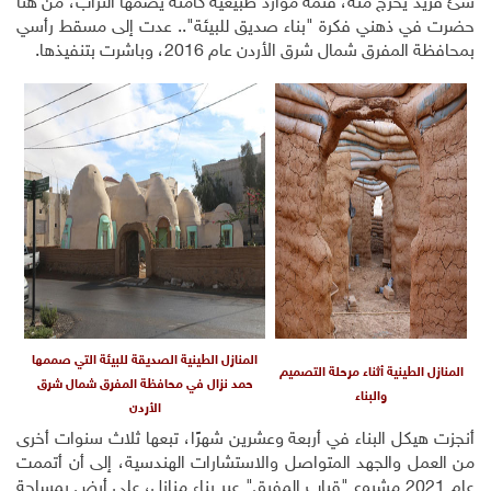
شئ فريد يخرج منه، فثمة موارد طبيعية كامنة يضمها التراب، من هنا
حضرت في ذهني فكرة "بناء صديق للبيئة".. عدت إلى مسقط رأسي
بمحافظة المفرق شمال شرق الأردن عام 2016، وباشرت بتنفيذها.
المنازل الطينية الصديقة للبيئة التي صممها
المنازل الطينية أثناء مرحلة التصميم
حمد نزال في محافظة المفرق شمال شرق
والبناء
الأردن
أنجزت هيكل البناء في أربعة وعشرين شهرًا، تبعها ثلاث سنوات أخرى
من العمل والجهد المتواصل والاستشارات الهندسية، إلى أن أتممت
عام 2021 مشروع "قباب المفرق" عبر بناء منازل، على أرض بمساحة