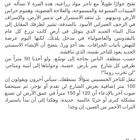
تفتح حوارًا طويلاً مع تاجر مواد زراعية، هذه المرة لا تسأله عن
المبيدات الممنوعة والمسموحة، والفلاحة العضوية، وهموم حراس
الأرض وديونهم. بل تنتقد الاستمرار في تدمير الأرض، والإسراف
في الزحف العمراني الأسود. بالصدفة، تشير لطرفك المقابل إلى
مثال البناء الجديد الذي يتوغل في أرضٍ كانت تزرع كل عام
بالبقدونس والفاصولياء في مدخل بلدتك، لكنها اليوم عرضة
للنهش بأنياب الجرافات. بعد أخذٍ وردّ، يتضح أن الإنشاء الاسمنتي
الجديد يعود للتاجر نفسه، الذي تناقشه.
حسب منطقه، الناس بحاجة إلى توسّع، ولو أخذنا 50 متراً من
طرفي كل شارع يمر بأرض خصبة، وحولناها إلى أبنية ومتاجر،
"لن تخرب روما"!
تنقل للتاجر الخمسيني سؤالًا: بمنطقك، سيأتي آخرون ويقولون إن
100 متر إضافية بعرض الشارع لن تقدم أو تؤخر، ثم سيتحفنا
صوت آخر بالإدعاء أن 120 أو 150 متراً في عمق الأرض لن تصنع
مشكلة كبرى أو حربًا عالمية جديدة، وهكذا إلى أن نبدأ باستيراد
التراب الأحمر من الصين، إن وجد!