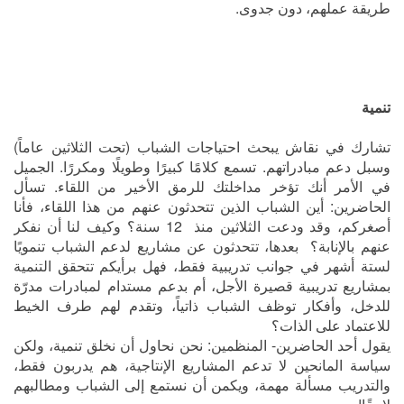
طريقة عملهم، دون جدوى.
تنمية
تشارك في نقاش يبحث احتياجات الشباب (تحت الثلاثين عاماً)
وسبل دعم مبادراتهم. تسمع كلامًا كبيرًا وطويلًا ومكررًا. الجميل
في الأمر أنك تؤخر مداخلتك للرمق الأخير من اللقاء. تسأل
الحاضرين: أين الشباب الذين تتحدثون عنهم من هذا اللقاء، فأنا
أصغركم، وقد ودعت الثلاثين منذ 12 سنة؟ وكيف لنا أن نفكر
عنهم بالإنابة؟ بعدها، تتحدثون عن مشاريع لدعم الشباب تنمويًا
لستة أشهر في جوانب تدريبية فقط، فهل برأيكم تتحقق التنمية
بمشاريع تدريبية قصيرة الأجل، أم بدعم مستدام لمبادرات مدرّة
للدخل، وأفكار توظف الشباب ذاتياً، وتقدم لهم طرف الخيط
للاعتماد على الذات؟
يقول أحد الحاضرين- المنظمين: نحن نحاول أن نخلق تنمية، ولكن
سياسة المانحين لا تدعم المشاريع الإنتاجية، هم يدربون فقط،
والتدريب مسألة مهمة، ويكمن أن نستمع إلى الشباب ومطالبهم