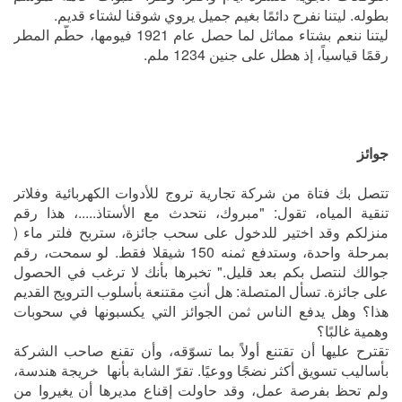
بطوله. ليتنا نفرح دائمًا بغيم جميل يروي شوقنا لشتاء قديم.
ليتنا ننعم بشتاء مماثل لما حصل عام 1921 فيومها، حطّم المطر
رقمًا قياسياً، إذ هطل على جنين 1234 ملم.
جوائز
تتصل بك فتاة من شركة تجارية تروج للأدوات الكهربائية وفلاتر
تنقية المياه، تقول: "مبروك، نتحدث مع الأستاذ.....، هذا رقم
منزلكم وقد اختير للدخول على سحب جائزة، ستربح فلتر ماء (
بمرحلة واحدة، وستدفع ثمنه 150 شيقلا فقط. لو سمحت، رقم
جوالك لنتصل بكم بعد قليل." تخبرها بأنك لا ترغب في الحصول
على جائزة. تسأل المتصلة: هل أنتِ مقتنعة بأسلوب الترويج القديم
هذا؟ وهل يدفع الناس ثمن الجوائز التي يكسبونها في سحوبات
وهمية غالبًا؟
تقترح عليها أن تقتنع أولاً بما تسوّقه، وأن تقنع صاحب الشركة
بأساليب تسويق أكثر نضجًا ووعيًا. تقرّ الشابة بأنها خريجة هندسة،
ولم تحظ بفرصة عمل، وقد حاولت إقناع مديرها أن يغيروا من