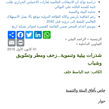
دراسة تؤكد أن الانبعاثات العالمية لغازات الاحتباس الحراري ظلت
ثابتة للسنة الثالثة على التوالي
جدلية البيئة والتنمية
رغم اتفاقية باريس وكالة الطاقة الدولية تتوقع بألا يصل الاستهلاك
العالمي للنفط إلى ذروته قبل 2040
موسم اعدام الشجر ضمن القائمة القصيرة لجوائز شبكة اريج
WhatsApp
LinkedIn
Twitter
Facebook
انشر
الرئيسية »
الراصد البيئي
»
Email
Print
العناوين الداخلية
»
01 كانون الأول 2016
شذرات بيئية وتنموية...زحف ومطر وتسّويق
وشباب
الكاتب:
عبد الباسط خلف
خاص بآفاق البيئة والتنمية
حوار