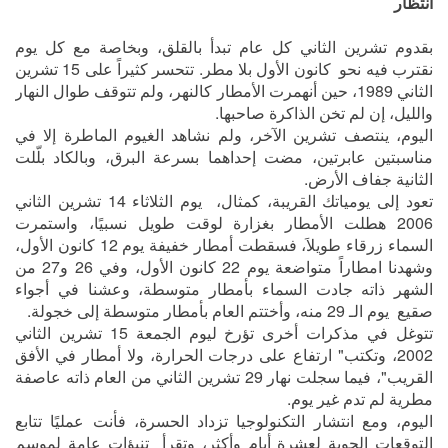
انتظار
بقدوم تشرين الثاني كل عام تبدأ بالقلق، وبخاصة مع كل يوم
نقترب فيه نحو كانون الأول بلا مطر. تتحسر كثيراً على 15 تشرين
الثاني 1989، حين أنهمرت الأمطار كالنهر، ولم تتوقف طوال النهار
والليل، إن لم تخن الذاكرة صاحبها.
اليوم، ينتصف تشرين الآخر، ولم نشاهد الغيوم الماطرة إلا في
مناسبتين عابرتين، مضت إحداهما بسرعة البرق، وبالكاد بلّلت
الثانية جفاف الأرض.
تعود إلى يومياتك القريبة، كمثال، يوم الثلاثاء 14 تشرين الثاني
2006 هطلت الأمطار بغزارة لوقت طويل نسبيًا، واستمرت
السماء زرقاء طويلاَ، فسقطت أمطار خفيفة يوم 12 كانون الأول،
وشهدنا امطاراً متواضعة يوم 22 كانون الأول، وفي 26 و27 من
الشهر ذاته جادت السماء بأمطار متوسطة، وعشنا في أجواء
صقيع يوم الـ 29 منه، وأختتم العام بأمطار متوسطة إلى خجولة.
تتوغل في مذكرات أخرى تؤرخ ليوم الجمعة 15 تشرين الثاني
2002، وتكتب" ارتفاع على درجات الحرارة، ولا أمطار في الأفق
القريب"، فيما سجلت نهار 29 تشرين الثاني من العام ذاته عاصفة
مطرية لم تدم غير يوم.
اليوم، ومع انتشار التكنولوجيا تزداد الحسرة، فأنت عمليًا تتابع
التوقعات الجوية لعشرة أيام وأكثر، وتقرأ تنبؤات عامة لموسم