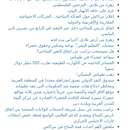
زهرة من بلادي...النرجس الفلسطيني
غزة على حافة الانهيار البيئي
إعلان مراكش حول العدالة المناخية... الحركات الاجتماعية
المغاربية والإفريقية والدولية
اتفاق باريس المناخي دخل حيز التنفيذ في الرابع من تشرين ثاني
الماضي
زهرة من أرض بلادي: أجراس بيت لحم
منتديات "التعليم البيئي": توعية وتمكين وحقوق خضراء
هل سينسحب ترامب من اتفاق التغير المناخي؟
سواعد خضراء في طوباس
الخسائر الناجمة عن الكوارث الطبيعية تقارب 520 مليار دولار
سنويا
ذهب طوباس التشيكي!
صندوق النقد الدولي يعمق انخراطه مجددا في المنطقة العربية
ومخاطر اندلاع هبات شعبية ضد الحكومات التي تنفذ تعليماته
موقع آفاق البيئة والتنمية يبرز عربياً باختياره ضمن ثلاثة مواقع
خضراء مميزة لمجلة النافذة الخضراء الصادرة عن مركز البيئة
للمدن العربية وبلدية دبي
ترامب يبحث عن سبل سريعة لانسحاب الولايات المتحدة من اتفاق
باريس للمناخ ويتحدى الدعم العالمي الواسع لخطة خفض انبعاثات
غازات الاحتباس الحراري
ملخص لأهم أحداث قمة المناخ في مراكش