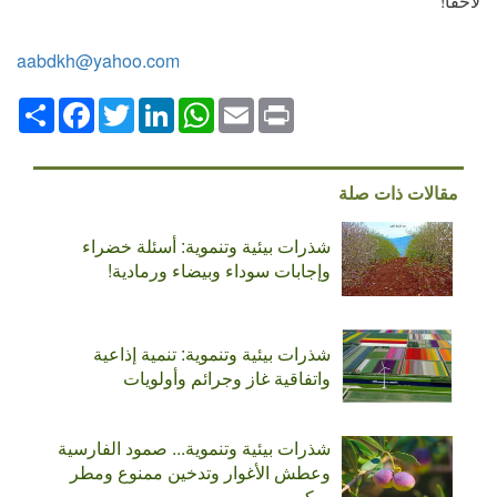
لاحقًا!
aabdkh@yahoo.com
Print
Email
WhatsApp
LinkedIn
Twitter
انشر
Facebook
مقالات ذات صلة
شذرات بيئية وتنموية: أسئلة خضراء
وإجابات سوداء وبيضاء ورمادية!
شذرات بيئية وتنموية: تنمية إذاعية
واتفاقية غاز وجرائم وأولويات
شذرات بيئية وتنموية... صمود الفارسية
وعطش الأغوار وتدخين ممنوع ومطر
مبكر