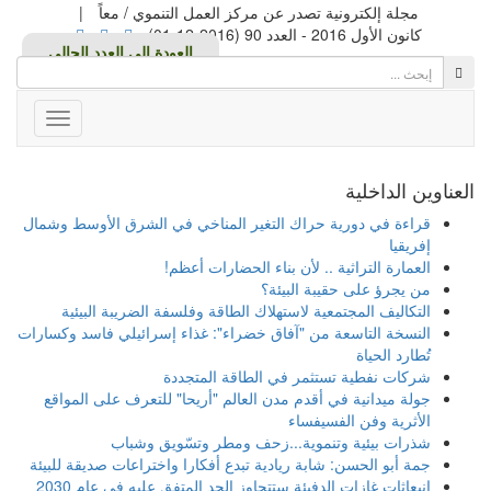
مجلة إلكترونية تصدر عن مركز العمل التنموي / معاً
|
كانون الأول 2016 - العدد 90 (2016-12-01)
Toggle
avigation
العناوين الداخلية
قراءة في دورية حراك التغير المناخي في الشرق الأوسط وشمال
إفريقيا
العمارة التراثية .. لأن بناء الحضارات أعظم!
من يجرؤ على حقيبة البيئة؟
التكاليف المجتمعية لاستهلاك الطاقة وفلسفة الضريبة البيئية
النسخة التاسعة من "آفاق خضراء": غذاء إسرائيلي فاسد وكسارات
تُطارد الحياة
شركات نفطية تستثمر في الطاقة المتجددة
جولة ميدانية في أقدم مدن العالم "أريحا" للتعرف على المواقع
الأثرية وفن الفسيفساء
شذرات بيئية وتنموية...زحف ومطر وتسّويق وشباب
جمة أبو الحسن: شابة ريادية تبدع أفكارا واختراعات صديقة للبيئة
انبعاثات غازات الدفيئة ستتجاوز الحد المتفق عليه في عام 2030