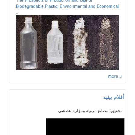
Biodegradable Plastic; Environmental and Economical
...
more
أفلام بيئية
تحقيق: مصانع مروية ومزارع عطشى