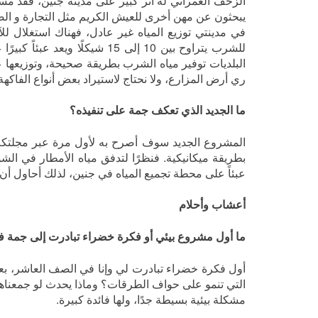
الزحف العمراني له أثر كبير على مدينة جنين، فقد مسح
يبحثون عن مهن أخرى للعيش الكريم مثل التجارة و الص
في مدينتي توزيع المياه غير عادل، فهناك استغلال لل
للشرب يتراوح بين 10 إلى 15 ش
البلديات توفير مياه الشرب بطريقة صحيحة، وتوزيعها 
ري أرض المزارع، ولا نحتاج لاستيراد بعض أنواع الفاكه
ما الجديد الذي تعكف جمة على تنفيذه؟
المشروع الجديد سوف أصرح به لأول مرة عبر مجلتكم، و
بطريقة ميكانيكية. فنظرًا لتدفق مياه الأمطار في الش
عبئاً على محطة تجميع المياه في جنين، لذلك أحاول أن
أعشاب وأحلام
ما أول مشروع بيئي أو فكرة خضراء تبادرت إلى جمة ف
أول فكرة خضراء تبادرت لي وإنا في الصف العاشر، بعد إ
التي تنمو على حواف الطرقات؟ وماذا يحدث لو جمعناها 
مشكلة بيئية بسيطة جدًا، ولها فائدة كبيرة.