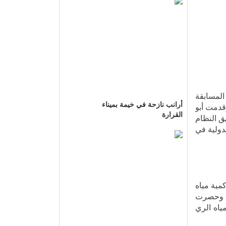
المسابقة
دمت أبو
أرانب نازحة في خيمة بميناء
القرارة
ق النظام
دولية في
مية مياه
، وحصرت
قليل كمية مياه الري