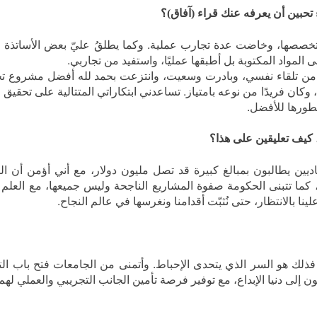
تحبين أن يعرفه عنك قراء (آفاق)؟
 تخصصها، وخاضت عدة تجارب عملية. وكما يطلقُ عليّ بعض الأساتذة فأن
 المواد المكتوبة بل أطبقها عمليًا، واستفيد من تجاربي.
يبي من تلقاء نفسي، وبادرت وسعيت، وانتزعت بحمد لله أفضل مشروع 
وكان فريدًا من نوعه بامتياز. تساعدني ابتكاراتي المتتالية على تحقيق 
يطورها للأفضل.
، كيف تعليقين على هذا؟
يين يطالبون بمبالغ كبيرة قد تصل مليون دولار، مع أني أؤمن أن ا
، كما تتبنى الحكومة صفوة المشاريع الناجحة وليس جميعها، مع العلم 
ا بالانتظار، حتى نُثبّت أقدامنا ونغرسها في عالم النجاح.
 فذلك هو السر الذي يتحدى الإحباط. وأتمنى من الجامعات فتح باب الت
لون إلى دنيا الإبداع، مع توفير فرصة تأمين الجانب التجريبي والعملي لهم