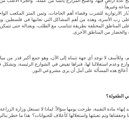
 عدة أراضٍ فيها، وأصبح المزارع يائسًا من عمله، والجزء الأغلب من 
ناعة وغيرها.
آبار الارتوازية للشرب وقضاء أهم الحاجات، وثمن المتر المكعب الواح
يكلًا ويعد عبئاً كبيرًا على رب الأسرة، وهذه من أهم المشاكل التي نعانيها في فلسطين
على المناطق المختلفة بطريقة تتناسب مع الطلب، وبعدالة حتى تتمكن ا
ة والخضار من المناطق الأخرى.
للأسف لا توجد أي جهة تتبناه إلى الآن، وهو جمع أكبر قدر من مياه
وارع وعدم استغلالنا لها، فنراها تفيض في الشوارع الرئيسة، وتشكل في
 أعالج هذه المسألة على أمل أن يرى مشروعي النور.
ي الطفولة؟
نهاء مادة التقنية، طرحت يومها سؤالاً: لماذا لا تستغل وزارة الزراعة
وجففناها وتم تعبئتها واستغلالها كأعلاف للحيوانات؟ هذا ما خطر ببال