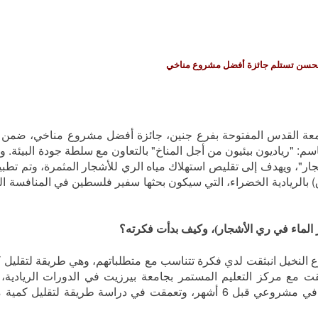
لحسن تستلم جائزة أفضل مشروع مناخي
امعة القدس المفتوحة بفرع جنين، جائزة أفضل مشروع مناخي، ضمن 
م: "رياديون بيئيون من أجل المناخ" بالتعاون مع سلطة جودة البيئة
.
وق
جار"، ويهدف إلى تقليص استهلاك مياه الري للأشجار المثمرة، وتم تطبي
) بالريادية الخضراء، التي سيكون بحثها سفير فلسطين في المنافسة ال
الماء في ري الأشجار)، وكيف بدأت فكرته؟
 النخيل انبثقت لدي فكرة تتناسب مع متطلباتهم، وهي طريقة لتقليل ك
ت مع مركز التعليم المستمر بجامعة بيرزيت في الدورات الريادية
الأفكار، وطبقنا النموذج الأولي للمنتج ونجح . انطلقت في مشروعي قبل 6 أشهر، وتعمقت في دراسة طريقة لت