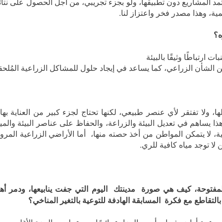
مد المشاريع دون تطبيقها، ولو بجزء تجريبي، من أجل الحصول على نتائ
، وهذا مصدر فخر واعتزاز لنا.
ه؟
ارتباطًا وثيقًا بالبيئة
من الشأن الزراعي، كما يساعد في إيجاد حلول للمشاكل الزراعية المُلحقة 
ولا تفتقر لأي عنصر طبيعي، لكنها تحتاج لجزء كبير من العناية بها
ذا يساهم في تعديل البيئة والزراعة، والحفاظ على عناصر البيئة والمي
ية، لا يتمكن المواطن من أخذ حصته منها، أما الأراضي الزراعية المروي
لا توجد مياه كافية للري.
توحة، كيف هي صورة مدينتك اليوم التي جفت ينابيعها، ودمر أهله
لتقاطع مع فكرة المسابقة الهادفة للتوعية بالتغير المناخي؟