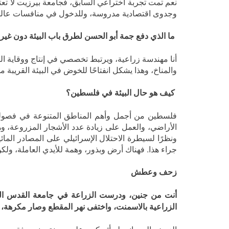
نعم تمت تجربة اختراعي السابق، فجامعة بيرزيت لا تعت
وجدوى اقتصادية مدروسة، وللدخول في منافسات عالمية
ما الذي دفع جمة أبو الحسن لطرق باب البيئة دون غير
أنا مهندسة زراعية، ويرتبط تخصصي في إنتاج ووقاية النبات 
والمناخ، وهذا يشكل انفتاحًا للخوض في البيئة القريبة 
كيف هو حال البيئة في فلسطين؟
فلسطين من أجمل وأهم المناطق المتنوعة في فصولها، 
الأراضي، والعمل على زيادة عدد الأشجار المزروعة، وه
ونظرًا لسيطرة الاحتلال الإسرائيلي على المصادر المائ
جراء هذا. فهناك أرض وبذور، وهمة للأيدي العاملة، ولكن 
زحف وعطش
أنت من جنين، ودرست الزراعة في جامعة القدس المف
الزراعية بالاسمنت، واختفى نهر المقطع وصار مكرهة، با