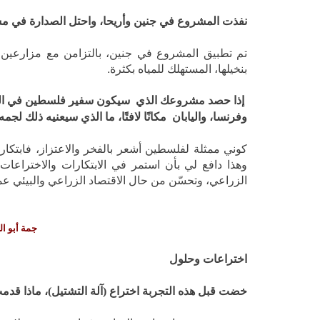
نفذت المشروع في جنين وأريحا، واحتل الصدارة في مسا
تم تطبيق المشروع في جنين، بالتزامن مع مزارعين ف
بنخيلها، المستهلك للمياه بكثرة.
وفرنسا، واليابان مكانًا لافتًا، ما الذي سيعنيه ذلك لجمه
كوني ممثلة لفلسطين أشعر بالفخر والاعتزاز، فابتكا
وهذا دافع لي بأن استمر في الابتكارات والاختراعا
الزراعي، وتحسّن من حال الاقتصاد الزراعي والبيئي عمو
جمة أبو ا
اختراعات وحلول
خضت قبل هذه التجربة اختراع (آلة التشتيل)، ماذا قد