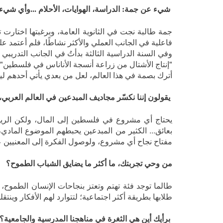
شيء عن جمة: الدراسة، الهوايات، الأحلام ...وأي شيء 
جمة طالبة نجت في الثانوية العامة، وبرغبتها اختارت
فاعلية في الجانب العملي والأكثر نشاطًا، فلم أعتمد على
وفي السنة الدراسية الثالثة بدأتُ في الجانب التدر
"إنتاج الأشتال من زراعة أنسجة الأناناس في فلسطين"، 
أترك بصمة في هذا العالم، لعل من بعدي يأتي أحدهم ل
يقولون إننا نكسّر مجاديف المبدعين في العالم العربي
يحتاج أي مشروع في فلسطين إلى المال، ولكن الرياد
بعائق... الكثير من المبدعين يحبطهم الموضوع المادي
مفتاح نجاح أي مشروع، ولوصول الفكرة إلى المعنيين علين
من وحي تجربتك، ما أكثر ما يضايق الشباب الطموح؟
طالما توجد فئة تهتم وتعتز بنجاحات الإنسان الطموح،
طلابها بطريقة أكثر اجتماعية؛ لتتوارد لهم الأفكار وينتق
برأيك أين هي الثغرة في مناهجنا المدرسية والجامعية؟