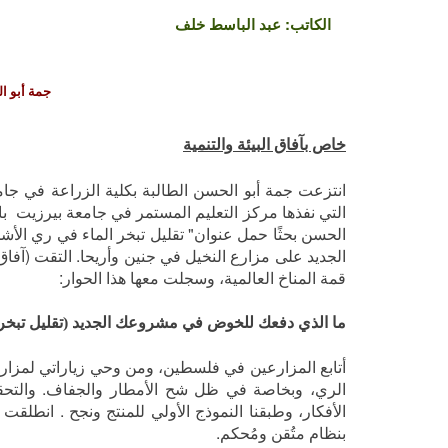
الكاتب:
عبد الباسط خلف
جمة أبو ا
خاص بآفاق البيئة والتنمية
انتزعت جمة أبو الحسن الطالبة بكلية الزراعة في ج
التي نفذها مركز التعليم المستمر في جامعة بيرزيت باس
الحسن بحثًا حمل عنوان" تقليل تبخر الماء في ري الأش
الجديد على مزارع النخيل في جنين وأريحا
.
التقت (آفاق
قمة المناخ العالمية، وسجلت معها هذا الحوار:
ما الذي دفعك للخوض في مشروعك الجديد (تقليل تبخر 
أتابع المزارعين في فلسطين، ومن وحي زياراتي لمزارع
الري، وبخاصة في ظل شح الأمطار والجفاف. والتحق
بنظام متُقن ومُحكم.