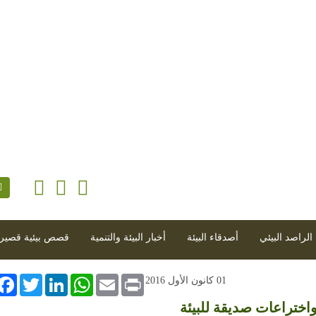
/ معاً
|
كانون الأول 2016 - العدد 90 (2016-12-01)
الراصد البيئي
أصدقاء البيئة
أخبار البيئة والتنمية
قصص بيئية قصير
book
Twitter
LinkedIn
WhatsApp
Email
Print
01 كانون الأول 2016
واختراعات صديقة للبيئة