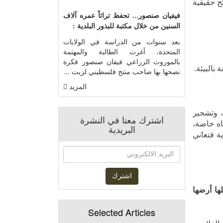
ج حقيقية
فيفيان صنصور... تحفظ تراثاً عمره آلاف
السنين من خلال مكتبة للبذور البلدية :
بعد سنوات من الدراسة في الولايات
المتحدة، أغرت الطالبة والمهتمة
بالموروث الزراعي فيفان صنصور فكرة
بالبيئة.
نصحها بها صاحب منتج فلسطيني لزيت ...
المزيد
، وتشجير
اشترك معنا في النشرة
اه خاصة،
البريدية
ة فتعاني
ا أرضها
Selected Articles