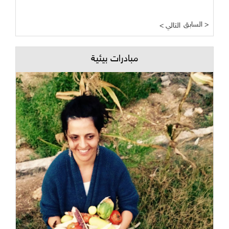
السابق >
< التالي
مبادرات بيئية