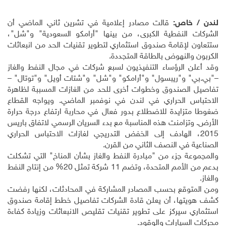
لندن / خاص:
قالت مصادر إعلامية في تشرين ثاني الماضي أن
الشركات النفطية الكبرى، من بينها "أرامكو السعودية" و"شل"،
ستتعاون لإقامة صندوق استثماري لتطوير تقنيات الحد من انبعاثات
الكربون والنهوض بالطاقة المتجددة
.
وقد أعلن الرؤساء التنفيذيون لسبع شركات في مجال النفط والغاز
–"بي.بي" و"ريبسول" و"أرامكو" و"شل" و"شتات أويل" و"توتال" –
تفاصيل الصندوق وخطوات أخرى للحد من الغازات المسببة لظاهرة
الاحتباس الحراري في لندن في نوفمبر الماضي. ويواجه القطاع
ضغوطا متزايدة للاضطلاع بدور فعال في محاربة ارتفاع درجة حرارة
الأرض. وتزامنت هذه المناسبة مع بدء السريان الرسمي لاتفاق باريس
2015، الهادف إلى الخفض التدريجي لغازات الاحتباس الحراري
الصناعية في النصف الثاني من القرن
.
والمجموعة جزء من "مبادرة النفط والغاز بشأن المناخ" التي تشكلت
بدعم من الأمم المتحدة، وتضم 11 شركة تمثل 20% من إنتاج النفط
والغاز
.
ومن المتوقع بحسب المصادر المشاركة في المحادثات، لكنها رفضت
كشف هويتها، أن يعلن قادة الشركات تفاصيل خطط إقامة صندوق
استثماري سيركز على تطوير تقنيات تقليص الانبعاثات وزيادة كفاءة
محركات السيارات والوقود
.