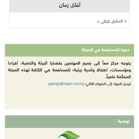
آفاق زمان
السابق >
< التالي
دعوة للمساهمة في المجلة
يتوجه مركز معاً إلى جميع المهتمين بقضايا البيئة والتنمية، أفرادا
ومؤسسات، أطفالا وأندية بيئية، للمساهمة في الكتابة لهذه المجلة
المحكّمة علمياً.
george@maan-ctr.org
ترسل المواد إلى العنوان التالي:
توصية