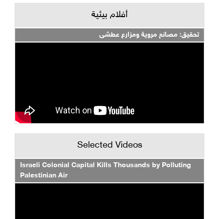
أفلام بيئية
تحقيق: مصانع مروية ومزارع عطشى
Selected Videos
Israeli Colonial Capital Kills Thousands by Polluting
Palestinian Air