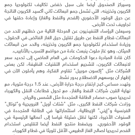
وسيركز الصندوق أيضا على سبل خفض تكاليف تكنولوجيا جمع
الكربون وتخزينه، التي تشمل جمع انبعاثات ثاني أكسيد الكربون الناتجة
عن حرق الوقود الأحفوري (الفحم والنفط والغاز) وإعادة حقنها في
تجاويف تحت الأرض
.
وسيعلن الرؤساء التنفيذيون عن المرحلة التالية من خطتهم للحد من
انبعاثات قطاع النفط عن طريق تقليل حرق الغاز الفائض في الحقول،
وزيادة استخدام تكنولوجيا جمع الكربون وتخزينه، والحد من انبعاثات
الميثان، وهو غاز ملوث ينبعث عادة من مواضع التسرب بالأنابيب
.
كان قادة المبادرة دعوا الحكومات في العام الماضي إلى تحديد سعر
لانبعاثات الكربون، لتشجيع استخدام التقنيات النظيفة، لكن بعض
الشركات مثل "إكسون موبيل" تقاوم الفكرة. وهم يأملون الآن في
إظهار أن بوسعهم الاضطلاع بدور نشط
.
وتهدد مساعي كبح ارتفاع درجة حرارة الأرض، عند 1.5 درجة مئوية، مع
نهاية القرن شركات النفط والغاز، مع تحول قطاعات النقل والكهرباء
تدريجيا صوب مصادر الطاقة المتجددة مثل الشمس والرياح
.
وزادت شركات النفط الكبرى، مثل "شتات أويل" النرويجية و"توتال"
الفرنسية و"إيني" الإيطالية، استثماراتها في الطاقة المتجددة في
السنوات الأخيرة، لكنها تظل ضئيلة قياسا إلى أعمالها الرئيسية في
الوقود الأحفوري
.
ويضغط منتجو النفط أيضا لتقليص استخدام
الفحم تدريجيا لصالح الغاز الطبيعي الأقل تلويثا في قطاع الكهرباء
.