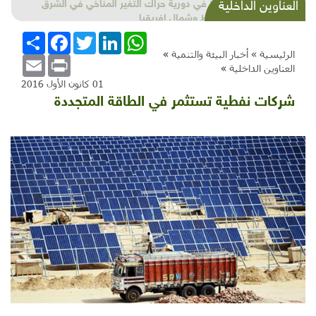
العمارة التراثية .. لأن بناء الحضارات أعظم!
العناوين الداخلية
WhatsApp
LinkedIn
Twitter
Facebook
انشر
الرئيسية »
أخبار البيئة والتنمية
»
Email
Print
العناوين الداخلية
»
01 كانون الأول 2016
شركات نفطية تستثمر في الطاقة المتجددة