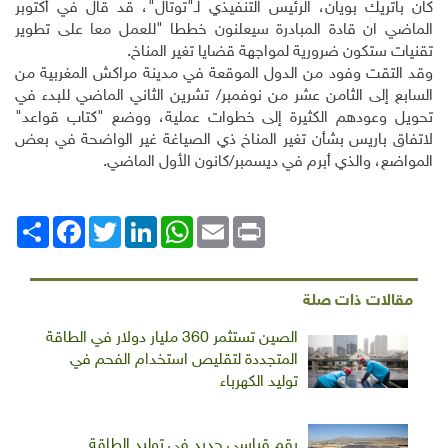
كان باتريك بويان، الرئيس التنفيذي لـ"توتال"، قد قال في أكتوبر
الماضي ان قادة المبادرة سيعلنون خططا "للعمل معا على تطوير
تقنيات ستكون ضرورية لمواجهة قضايا تغير المناخ.
وقد التقت وفود من الدول الموقعة في مدينة مراكش المغربية من
السابع إلى الثامن عشر من نوفمبر/ تشرين الثاني الماضي للبدء في
تحويل وعودهم الكثيرة إلى خطوات عملية، ووضع "كتاب قواعد"
لاتفاق باريس بشأن تغير المناخ ذي الصياغة غير الواضحة في بعض
المواضع، والذي أبرم في ديسمبر/كانون الأول الماضي
.
Print
Email
WhatsApp
LinkedIn
Twitter
انشر
Facebook
مقالات ذات صلة
الصين تستثمر 360 مليار دولار في الطاقة
المتجددة لتقليص استخدام الفحم في
توليد الكهرباء
رقم قياسي جديد في توليد الطاقة