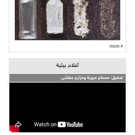
more
أفلام بيئية
تحقيق: مصانع مروية ومزارع عطشى