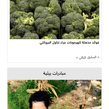
فوائد مذهلة للهرمونات جراء تناول البروكلي
السابق >
< التالي
مبادرات بيئية