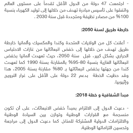
- اجتمعت 47 دولة من الدول الأقل تقدماً على مستوى العالم
واتفقوا على تأسيس مبادرة تهدف من خلالها إلى توليد الكهرباء بنسبة
100% من مصادر نظيفة ومتجددة قبل سنة 2030 .
خارطة طريق لسنة 2050:
- أعلنت كل من الولايات المتحدة وكندا والمكسيك وألمانيا خارطة
طريق تهدف من خلالها إلى خفض انبعاثاتها من غازات الاحتباس
الحراري بشكل كبير، قبل سنة 2050، حيث تعهدت ألمانيا بخفض
انبعاثاتها الغازية بنسبة 80-95% بالمقارنة بسنة 1990 كما تعهدت
كندا من جهتها بخفض انبعاثاتها بـ 80% مقارنة بسنة 2005، هذا
وقد حظيت الخطة بدعم 22 دولة على الأقل على غرار النرويج
وإثيوبيا.
مبدأ الشفافية و
خطة 2018:
- دعيت الدول إلى الالتزام بمبدأ خفض الانبعاثات، على أن تكون
منسجمة مع القرارات الوطنية وتوازن بين السيادة الوطنية
والالتزامات الدولية المشتركة للمناخ. كما دعيت الدول إلى مراجعة
وتحسين التزاماتها الوطنية.