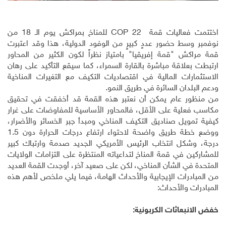
اختتمت فعاليات قمة
COP 22
للمناخ بمراكش يوم الـ 18 من
نوفمبر وسط حضور عددٍ كبيرٍ من الوفود الدولية، هذا وقد اعتبرت
قمة مراكش "قمة إفريقيا" بامتياز نظراً لكون الكثير من المحاور
ارتبطت بعلاقة مباشرة بالقارة السمراء، كما سيقع التأكيد على رهان
الاستثمارات المالية في اقتصاديات التكيف مع التغيرات المناخية
ودعم البلدان السائرة في طريق النمو.
من منظور عام يمكن أن نعتبر هذه القمة قد أخفقت في تحقيق
مكاسب فعلية على الأقل، فالمحاور الأساسية للمفاوضات على غرار
كيفية تمويل صناديق التكيف المناخي ومبدأ جبر الخسائر والأضرار،
ووضع خطة طريق واضحة لاحتواء ارتفاع درجات الحرارة دون 1.5
درجة، وشكل انتخاب الرئيس الأمريكي الجديد صدمة وارتباك كبير
للمشاركين في قمة المناخ لتداعياته المنتظرة على التزامات الولايات
المتحدة في الشأن المناخي، لكن على صعيد آخر، أوجدت القمة العديد
من المبادرات الإيجابية والأحداث الهامة، فيما يلي ملخص لأهم هذه
المبادرات والأحداث:
خفض الانبعاثات الكربونية: