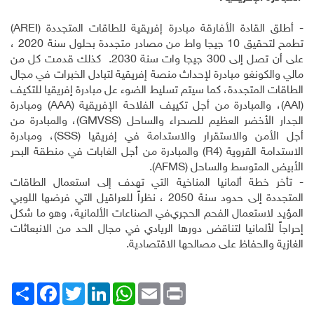
- أطلق القادة الأفارقة مبادرة إفريقية للطاقات المتجددة (
AREI
)
تطمح لتحقيق 10 جيجا واط من مصادر متجددة بحلول سنة 2020 ،
على أن تصل إلى 300 جيجا وات سنة 2030. كذلك قدمت كل من
مالي والكونغو مبادرة لإحداث منصة إفريقية لتبادل الخبرات في مجال
الطاقات المتجددة، كما سيتم تسليط الضوء عل مبادرة إفريقيا للتكيف
(
AAI
)، والمبادرة من أجل تكييف الفلاحة الإفريقية (
AAA
) ومبادرة
الجدار الأخضر العظيم للصحراء والساحل (
GMVSS
)، والمبادرة من
أجل الأمن والاستقرار والاستدامة في إفريقيا (
SSS
)، ومبادرة
الاستدامة القروية (
R4
) والمبادرة من أجل الغابات في منطقة البحر
الأبيض المتوسط والساحل (
AFMS
).
- تأخر خطة ألمانيا المناخية التي تهدف إلى استعمال الطاقات
المتجددة إلى حدود سنة 2050 ، نظراً للعراقيل التي فرضها اللوبي
المؤيد لاستعمال الفحم الحجري
في الصناعات الألمانية، وهو ما شكل
إحراجاً لألمانيا لتناقض دورها الريادي في مجال الحد من الانبعاثات
الغازية والحفاظ على مصالحها الاقتصادية.
Print
Email
WhatsApp
LinkedIn
Twitter
انشر
Facebook