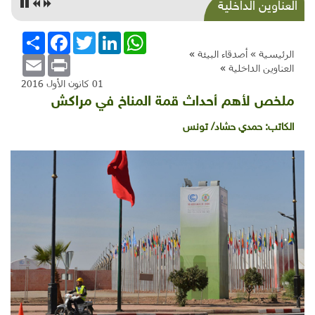
العمارة التراثية .. لأن بناء الحضارات أعظم!
العناوين الداخلية
WhatsApp
LinkedIn
Twitter
Facebook
انشر
الرئيسية »
أصدقاء البيئة
»
Email
Print
العناوين الداخلية
»
01 كانون الأول 2016
ملخص لأهم أحداث قمة المناخ في مراكش
الكاتب:
حمدي حشاد/ تونس