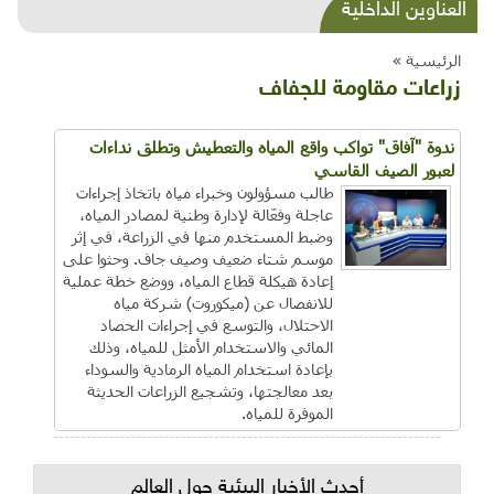
شذرات بيئية وتنموية...بنية تحتية وحلويات قبيحة
العناوين الداخلية
وحاكورة ونوبل وزيتون و"سيباط"
الرئيسية »
زراعات مقاومة للجفاف
ندوة "آفاق" تواكب واقع المياه والتعطيش وتطلق نداءات
لعبور الصيف القاسي
طالب مسؤولون وخبراء مياه باتخاذ إجراءات
عاجلة وفعّالة لإدارة وطنية لمصادر المياه،
وضبط المستخدم منها في الزراعة، في إثر
موسم شتاء ضعيف وصيف جاف. وحثوا على
إعادة هيكلة قطاع المياه، ووضع خطة عملية
للانفصال عن (ميكوروت) شركة مياه
الاحتلال، والتوسع في إجراءات الحصاد
المائي والاستخدام الأمثل للمياه، وذلك
بإعادة استخدام المياه الرمادية والسوداء
بعد معالجتها، وتشجيع الزراعات الحديثة
الموفرة للمياه.
أحدث الأخبار البيئية حول العالم