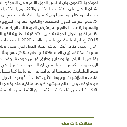
نموذجها التنموي وان لا تسير الدول النامية في النموذج ال
4
ـ
ان الرهان على الاقتصاد الأخضر والتكنولوجيا الخضراء ل
نادرة لتطويرها وتوسيعها وان كلفتها عالية ولا تستطيع ا
5
ـ
عدم اعتراف الدول المتقدمة والنامية معاً بأن الخروج من
والمسيطرة على العالم وأنه يفترض العودة الى الوراء في
6
ـ
لم تظهر الدول الموقعة على الاتفاقية الاطارية لتغير الم
2015 لإنتاج اتفاقية في باريس والعام 2020 للبدء بتطبيقها، هذا إذا تم التوصل الى اتفاقية ملزمة
7
ـ
سنوات مختلفة (ب
يفترض الالتزام بها ومعايير وطرق قياس موحدة، وقد بدأن
إلى تعهدات كيوتو"! مما يعني أن الصعوبات لا تزال هي ن
تعود البرلمانات وتنقضها او تتراجع عن التزاماتها كما حصل 
8
ـ
هذه المؤشرات وغيرها الكثير، تعني أن "وعود" الدول ال
هو متوقع، وان العالم سيشهد ظواهر مناخية متطرفة جداً، أك
9
ـ
كل ذلك على قاعدة: مَن ينقب عن النفط ويزرع الاسم
مقالات ذات صلة