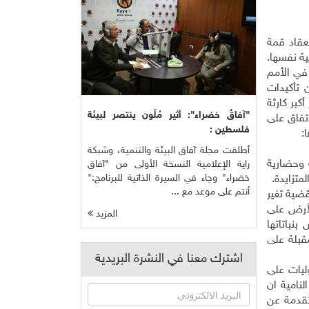
عقاد قمة
لأول في العاصمة الفرنسية نفسها.
126 دولة)، وما يقارب 3000 صحافي مسجل في الأمم
 تأكيدات
التي تعتبر أكبر كارثة
"آفاقٌ خضراء": أثير مُلّون ينتصر لبيئة
اتفاق على
فلسطين :
ا
:
أطلقت مجلة آفاق البيئة والتنمية، وشبكة
 وحضارية
راية الإعلامية النسخة الأولى من "آفاق
خضراء" وجاء في السيرة الذاتية للبرنامج:"
لمتزايدة
.
أنتم على موعد مع ...
فع كثيراً قضية تغير
لأرض على
المزيد
نباتاتها
قبلة على
اشترك معنا في النشرة البريدية
 1992 على ان تتقاسم المسؤوليات على
لنامية ان
تقدمة عن