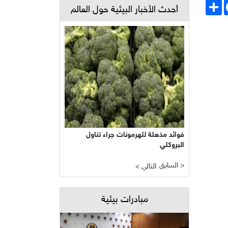
Face
انشر
أحدث الأخبار البيئية حول العالم
فوائد مذهلة للهرمونات جراء تناول
البروكلي
السابق >
< التالي
مبادرات بيئية