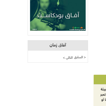
آفاق زمان
السابق >
< التالي
يئة
تعبر
 أو