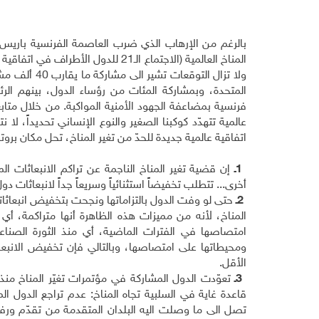
بالرغم من الإرهاب الذي ضرب العاصمة الفرنسية باريس و
المتحدة، وبمشاركة المئات من رؤساء الدول، بينهم ال
عالمية تتهدّد كوكبنا الصغير والنوع الإنساني تحديداً، ل
اتفاقية عالمية جديدة للحدّ من تغير المناخ، تحل مكان بروت
1
ـ
إن قضية تغير المناخ الناجمة عن تراكم الانبعاثات 
أخرى... تتطلب تخفيضاً استثنائياً وسريعاً جداً لانبعاثات د
2
ـ
المناخ، لأنه من مميزات هذه الظاهرة أنها متراكمة، أي
امتصاصها في الفترات الماضية، أي منذ الثورة الصناعي
ومحيطاتها على امتصاصها، وبالتالي فإن تخفيض الانبعاث
الأقل
.
3
ـ
قاعدة غاية في السلبية تجاه المناخ: عدم تراجع الدول ا
تصل الى ما وصلت اليه البلدان المتقدمة من تقدّم ور