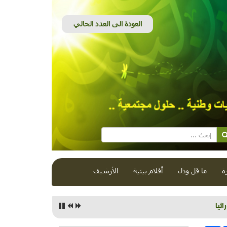
ة
ما قل ودل
أفلام بيئية
الأرشيف
ثيا