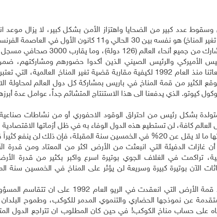
سقوط عدد كبير من الضحايا واهتزاز الأمن بشكل كبير، لا يزال موعد ان
المناخ العالمية (الاجتماع الـ21 للدول الأطراف في اتفاقية تغير المناخ) هو نفسه بين 30 الحالي و11 كانون ا
ولا تزال التوقعات تشير الى مشاركة ما يقارب 40 ألف مشارك من جميع أنحاء العالم (
رئيس الأميركي والرئيس الصيني الذين أكدوا حضورهم ومشاركتهم، ضمن
فرنسية بمضاعفة الجهود الأمنية المواكبة. من خلال متابعاتنا منذ العام 1992 لكيفية مقاربة قضية تغير المناخ العالمية، 
ا نتوقع الكثير من قمة المناخ في باريس بمشاركة كل دول العالم لمحاولة ال
وكول كيوتو. الذي يدفعنا الى هذا الاستنتاج المتشائم جداً، عوامل عدة أبرزه
المتولدة بشكل رئيس من احتراق الوقود الاحفوري أو من نشاطات صناعية
ول العالم كافة، لن تستطيع هذه الدول الوفاء به في ظل أزماتها الاقتصادية ا
حتى لو وفت الدول بالتزاماتها ونجحت بتخفيض انبعاثاتها ما لا يقل عن 20% في الخمسين سنة المقبلة، فإن ذلك لن ين
 أن غازات الدفيئة التي انبعثت من الأرض اكثر من المعتاد ومن قدرة ا
ة، تراكمت في الغلاف الجوي بوتيرة اسرع واكبر بكثير من قدرة الأرض ب
ات الآن بوتيرة كبيرة وسريعة لن يؤثر على المناخ في الخمسين سنة الم
تعوّدت الدول المشاركة في مؤتمرات تغيّر المناخ منذ قمة الأرض التي انعقدت في الريو العام
لمتقدمة عن نموذجها الحضاري والتنموي المدمر للكوكب، وطموح البلدان ا
فاه على حساب مناخ الكوكب! في حين كان المطلوب ان تتراجع الدول الم