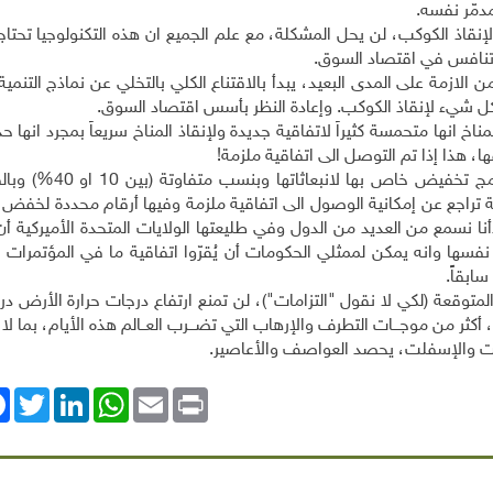
مدمّر نفسه
.
إنقاذ الكوكب، لن يحل المشكلة، مع علم الجميع ان هذه التكنولوجيا تحتاج 
ن تنافس في اقتصاد السوق
.
 الازمة على المدى البعيد، يبدأ بالاقتناع الكلي بالتخلي عن نماذج التنمية
 كل شيء لإنقاذ الكوكب. وإعادة النظر بأسس اقتصاد السوق
.
ناخ انها متحمسة كثيراً لاتفاقية جديدة ولإنقاذ المناخ سريعاً بمجرد انها ح
!
إن مجرد طرح أفكار بترك الخيار للدول لكي تعلن برنامج تخ
ين العام 1999 والعام 2005)، هو بمثابة تراجع عن إمكانية الوصول الى اتفاقية ملزمة وفيها أرقام محددة لخ
ا نسمع من العديد من الدول وفي طليعتها الولايات المتحدة الأميركية أن
فسها وانه يمكن لممثلي الحكومات أن يُقرّوا اتفاقية ما في المؤتمرات ا
سابقاً
.
متوقعة (لكي لا نقول "التزامات")، لن تمنع ارتفاع درجات حرارة الأرض در
ثر من موجـــات التطرف والإرهاب التي تضـــرب العــالم هذه الأيام، بما لا
نت والإسفلت، يحصد العواصف والأعاصير
.
ok
Twitter
LinkedIn
WhatsApp
Email
Print