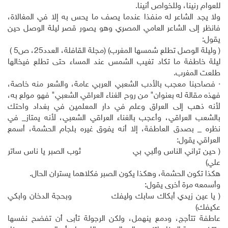
للعوام رنينا، وللخواص أنينا.
ولا يجد الشاعر له منفذا عندما يصف ما يحس به إلا في المغالاة،
فانظر إلى الشاعر العامي المصري وهو يصور قصر ليلة الوصل حين
يقول:
( وليلة الوصل تطلع شمسها المغرب) (مجلة القافلة، العدد25، ص5 )
ليلة خاطفة ما تكاد تغيب الشمس عند المساء حتى تطلع فيخالها
طلعت المغرب.
· فصاحبنا معجب بالأدب الشعبي العربي عامة، والشعر منه خاصة،
فهذه مقالة له بعنوان" من روح الغناء العراقي الشعبي" فهو مولع به،
لأنه ذهب إلى العراق وعلم في دار المعلمين في بغداد واحتك
بالشعب العراقي، وأعجب بالغناء العراقي الشعبي، لأنه يمتاز_ في
نظره _ بصدق العاطفة، إلا أنه يفوق غيره بلجام الحشمة، أسمع
العراقي يقول:
( حين تراني الناس وألبي بي ثوب الصبر يا ناس ساتر
علي)
هكذا تكون الحشمة، وهكذا يكون الصبر فكلاهما يستران الحال.
وأسمعه مرة أخرى يقول:
( يا عين زيدي أبكاك سابك وليفك وبحجة الدخان وابكي
عكيفك)
عاطفة تتأجج، ودمع ينهمل، ولكن الرجولة تأبى أن تفضح نفسها