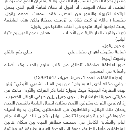
وتتذرع بحجة الدخان لتنسب إليه الدمع، والله يعلم أن الدمع مصدره نار
القلب، لا دخان الموقد، أنا أقول لا دخان لفافة التبغ الذي يحمل
الرائحة الكريهة والنفور من المحب، فقد سمعت أحدهم يقول:
مقسما ( والله لو كنت فتاة ما تزوجت مدخنا) ولكن هذه العاطفة
يفلت لجامها أحيانا فتبدو في أعنف حالاتها حين يقول:
(جيت ولقيت الدار خالية من الأحباب هملن دموع العين يم عتبة
الباب)
أو حين يقول:
(ساعة مشوف أهواي مقبل علي حبلي يقع بالقاع
وتموت أيديه)
صور لعاطفة صادقة، تنطلق من قلب ملوع بالحب وقد أضناه
وأصابه في الصميم.
(مجلة القافلة، العدد 1، ص5، ص8، 13/6/1947)
· وفي مقاله أخرى له بعنوان" من روح الغناء الشعبي الأردني" زينها
بهذه المقارنة الجميلة حيث يقول: كلما ذكر الفرات والأردن حالت في
مخيلتي صورة لطيفة لإطار بدوي جميل يزين طرفي الهلال الخصيب،
إذ أن غربي الفرات وشرقي الأردن يمثلان اتصال البادية بالنهرين اللذين
يحدان ذلك الهلال، والقاطنون في المنطقتين يمثلون بداوة أصيلة
جذورها في الجزيرة وفروعها تتناوش الهلال، يتجلى ذلك في الانسجام
التام والتشابه الكامل في مختلف مظاهر الحياة بين سكان هاتين
المنطقتين وأهل الجزيرة، دعوة إلى الوحدة العربية بطريقة غير مباشرة