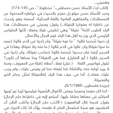
وهجيني...
(كتاب ارث الأستاذ حسن مصطفى،" مخطوط "، ص 145-174)
ونجد الأستاذ حسن مولع بل مغرم بالحديث في خواطره الصحفية عن
المصطلحات والمفاهيم العامية باللغة المحكية، أسمعه وهو يتحدث
عن خاطرة له بعنوان( النفيلة...) يقول: يعجبني في مصطلحات هذا
البلد الطيب كلمة" نفيلة" وهي تطربني قولا وفعلا، لأنها المقياس
الرئيسي الذي يزن به أهل هذا البلد قيم الرجال والأعمال.
إن ذموا شخصا قالوا: " ما فيه نفيلة" وان زادوا في الذم قالوا: (عمره
ما سوا نفيلة) وان غالوا في الذم قالوا: ( ما منه ولا نفيلة). وهكذا في
المديح أيضا فان مدحوا شخصا قالوا: (صاحب نفيلة)، وان زادوا في
المديح قالوا: ( أبو النفايل). فما هي النفيلة؟ وما عساها أن تكون؟
تقول قواميس اللغة: ( نفل) فعلا، أعطاه نافلة من المعروف، ومما
لا يريد ثوابه منه. والنافلة: (ما تفعله مما لم يفرض عليك، ولم يجب
عليك فعله..)، أما في عرف هذا البلد (فالنفيلة) تمثل جماع الخير
والفضيلة.
(جريدة فلسطين، 5/1/1960).
· كما كان مغرما ومعجبا ببعض الأقوال الشعبية فيلبسها ثوبا غير ثوبها
المباشر في معناها معلقا عليها، أستمع إليه في خاطرته( ملح الرجال)
يقول: قديما قال الواقعيون: ( الكذب ملح الرجال) وأغلب الظن أن
المقصود هو نسبة استعمال الملح لا طعمه، يؤكد لنا ذلك الخبراء في