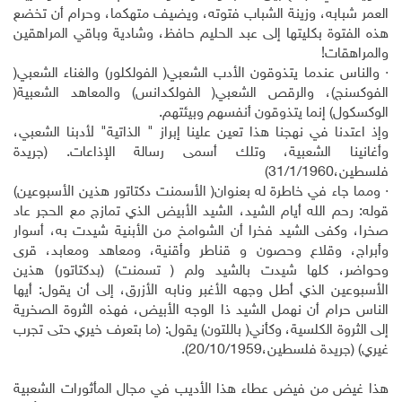
العمر شبابه، وزينة الشباب فتوته، ويضيف متهكما، وحرام أن تخضع
هذه الفتوة بكليتها إلى عبد الحليم حافظ، وشادية وباقي المراهقين
والمراهقات!
· والناس عندما يتذوقون الأدب الشعبي( الفولكلور) والغناء الشعبي(
الفوكسنج)، والرقص الشعبي( الفولكدانس) والمعاهد الشعبية(
الوكسكول) إنما يتذوقون أنفسهم وبيئتهم.
وإذ اعتدنا في نهجنا هذا تعين علينا إبراز " الذاتية" لأدبنا الشعبي،
وأغانينا الشعبية، وتلك أسمى رسالة الإذاعات. (جريدة
فلسطين،31/1/1960)
· ومما جاء في خاطرة له بعنوان( الأسمنت دكتاتور هذين الأسبوعين)
قوله: رحم الله أيام الشيد، الشيد الأبيض الذي تمازج مع الحجر عاد
صخرا، وكفى الشيد فخرا أن الشوامخ من الأبنية شيدت به، أسوار
وأبراج، وقلاع وحصون و قناطر وأقنية، ومعاهد ومعابد، قرى
وحواضر، كلها شيدت بالشيد ولم ( تسمنت) (بدكتاتور) هذين
الأسبوعين الذي أطل وجهه الأغبر ونابه الأزرق، إلى أن يقول: أيها
الناس حرام أن نهمل الشيد ذا الوجه الأبيض، فهذه الثروة الصخرية
إلى الثروة الكلسية، وكأني( باللتون) يقول: (ما بتعرف خيري حتى تجرب
غيري) (جريدة فلسطين،20/10/1959).
هذا غيض من فيض عطاء هذا الأديب في مجال المأثورات الشعبية