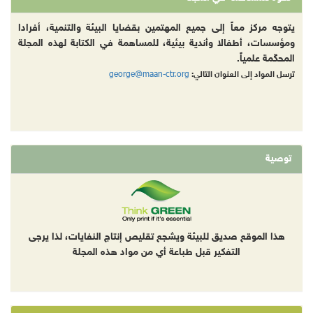
يتوجه مركز معاً إلى جميع المهتمين بقضايا البيئة والتنمية، أفرادا
ومؤسسات، أطفالا وأندية بيئية، للمساهمة في الكتابة لهذه المجلة
المحكّمة علمياً.
george@maan-ctr.org
ترسل المواد إلى العنوان التالي:
توصية
هذا الموقع صديق للبيئة ويشجع تقليص إنتاج النفايات، لذا يرجى
التفكير قبل طباعة أي من مواد هذه المجلة