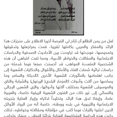
لعل من يمن الطالع أن تتاح لي الفرصة أخيرا الاطلاع على منجزات هذا
الرائد والمفكر والمربي بكاملها تقريبا، قمت بمراجعتها وتدقيقها
وتمحيصها، فوجدتها قد تراوحت بين الأحاديث الصحفية والدراسات
الاجتماعية والمقالات والخواطر الأدبية، ومما لفت انتباهي أن هذه
الشخصية المتعددة المواهب قد أحسنت صنعا فيما قدمته من
دراسات تراثية شملت الغناء والأمثال والأقوال والحكايات الشعبية إلى
جانب اهتمامها بالمأثورات الشعبية الأخرى كالدبكة والسامر وما
يصاحبها من آلات وأدوات كالمزمار البلدي( اليرغول) والشبابة والناي
والموسيقى الشعبية بمختلف آلاتها وأدواتها، والزي الشعبي الرجالي
والنسائي إلى غير ذلك من الفنون الشعبية الريفية خاصة، والعربية
عامة. وإيفاءً لحق هذا الرائد وتخليداً لذكراه وإبراز العناية بتجربته
الاجتماعية والتربوية في بلده ووطنه، خاصة أنه من الرواد الأوائل
الذين اعتنوا بالتراث فيما كتب في مؤلفاته ومقالاته وخواطره، لذلك
جاءت هذه الدراسة المتواضعة للعناية بتراثنا الوطني، وبفكر وتجارب