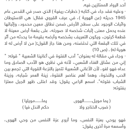
أحد الرواد الممتازين فيه.
· وعليه فقد جاء في كتابه ( خطرات ريفية ) الذي صدر في القدس عام
1945 حديثه (عن الهوية )، في عرف القروي فقال: هي الاستيطان
واثبات الوجود على سطح الأرض ضمن نطاق معين محدود، وإثباتها
عنده يحمل معنى إثبات شخصه لا صورته، على بقعة أرض معينة لا
قطعة كرتون، ويكون التعريف بشخصه وأرضه بقيمة ما يحدثه من أثر
في تلك البقعة التي تحتضنه، ومن هنا جاز القول:( من لا أرض له لا
هوية له) . (ص 10)
· وجاء في مقالة له بعنوان" أدب الفتوة في أغانينا الشعبية " قوله: "
إني من عشاق الغناء الشعبي، لأنه في نظري هو الأدب الصادق وما
عداه فهو لغو، لأن الأغاني الشعبية تتميز بالنزعة القوية التي تجمع بين
الحب والنخوة، وهما أهم عناصر الفتوة، زينة العمر شبابه، وزينة
الشباب فتوته". اسمع الراعي يقول: وقد اعتلى ظهر الجبل معتزا
بفتوته:
( يما مويل.......الهوى يما......مويليا )
( ضرب الخناجر ولا حكم النذل فيا )
فهو يوحي بعزة النفس، وما أروع عزة النفس من وحي الهوى،
وأسمعه مرة أخرى يقول: