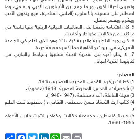
4. أسلوبه من النوع المسمى (السهل الممتنع) فهو تقريري حينا
وتعبيري أحيانا أخرى، وربما جمع بين الأسلوبين الأدبي والعلمي، وما
اصطلح على تسميته بالأسلوب (العلمي المتأدب)، فهو يتذوق الأدب
ويشرح ويفسر بتعقل.
5. كان اهتمامه منصبا على المعالجات الحياتية الريفية منها خاصة في
ما كتب من مقالات وخواطر وأحاديث.
6. كان يجيد الانجليزية والعربية كيف لا؟ وهو الذي تعلم في الجامعة
الأمريكية في بيروت والقاهرة مما أكسبه معرفة جيدة.
7. لا يخلو أدبه من سخرية لاذعة متشبها بالجاحظ والمازني في
كتابتهما النثرية أحيانا.
المصادر:
1) خطرات ريفية، القدس: المطبعة العصرية، 1945.
2) شخصيات، القدس: المطبعة العصرية، 1948 (مفقود) .
3) مجلة القافلة، أعداد مختلفة، (1947-1948).
4) كتاب ارث الأستاذ حسن مصطفى الثقافي، ( مخطوط تحت الطبع
).
5) جريدة فلسطين، مجموعة مقالات وخواطر نشرت مابين الأعوام
1955- 1960.
Print
Email
WhatsApp
LinkedIn
Twitter
انشر
Facebook