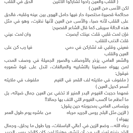
( القلب والعين راحوا تشاركوا الاثنين الحق في القلب
لكن الأسى من العين )
محاكمة قصيرة مختصرة حار فيها حامل الهوى بين عينه وقلبه، فالحق
على القلب لأنه صبا، والأسى من العين لأنها نظرت، وهو في مثل
هذه الحالة سيبقى كما قال الشاعر الفصيح:
فإن لمت قلبي قلت عينك أبصرت وان لمت عيني
قلت الذنب للقلب
فعيني وقلبي قد تشاركن في دمي فيا رب كن على
العين والقلب
والشعر العامي يزخر بالأوصاف والصور الجميلة في وصف المحب
لمن يهواه مستعينا بالتشابيه والمبالغات، لتدل على قوة شعوره
فيقول:
( ملفوف في ملايته لف القمر في الغيم ملفوف في ملايته
أسمر كحيل العين )
فمهما حجبت الغيوم البدر المنير لا تخفي عن العين جمال ضيائه، بل
ما أعظم ما أكسب الغيوم التي التف بها جمالا!!
ويتسامى العامي بمحبوبته حين يقول:
( الزين مثل البلح روس الجريد مرباه من عاشره يوم طول العمر
يهواه )
رعاه الله،، وضع الزين في أعالي الباسقات، ويا طول ما يحلق، وجمال
البلح يزينه تعذر اليد من أن تنشه، وهنيئا لمن كان كالبلح روس الجريد