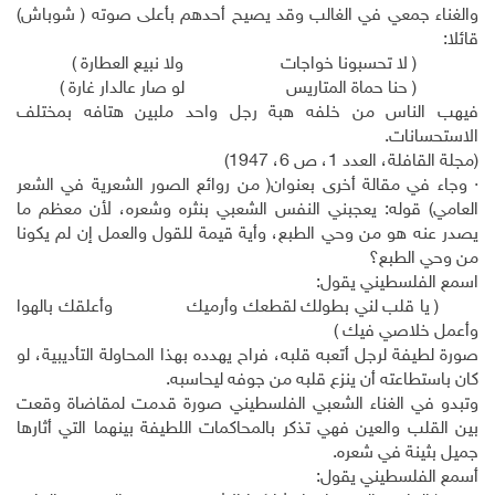
والغناء جمعي في الغالب وقد يصيح أحدهم بأعلى صوته ( شوباش)
قائلا:
( لا تحسبونا خواجات ولا نبيع العطارة )
( حنا حماة المتاريس لو صار عالدار غارة )
فيهب الناس من خلفه هبة رجل واحد ملبين هتافه بمختلف
الاستحسانات.
(مجلة القافلة، العدد 1، ص 6، 1947)
· وجاء في مقالة أخرى بعنوان( من روائع الصور الشعرية في الشعر
العامي) قوله: يعجبني النفس الشعبي بنثره وشعره، لأن معظم ما
يصدر عنه هو من وحي الطبع، وأية قيمة للقول والعمل إن لم يكونا
من وحي الطبع؟
اسمع الفلسطيني يقول:
( يا قلب لني بطولك لقطعك وأرميك وأعلقك بالهوا
وأعمل خلاصي فيك )
صورة لطيفة لرجل أتعبه قلبه، فراح يهدده بهذا المحاولة التأديبية، لو
كان باستطاعته أن ينزع قلبه من جوفه ليحاسبه.
وتبدو في الغناء الشعبي الفلسطيني صورة قدمت لمقاضاة وقعت
بين القلب والعين فهي تذكر بالمحاكمات اللطيفة بينهما التي أثارها
جميل بثينة في شعره.
أسمع الفلسطيني يقول: