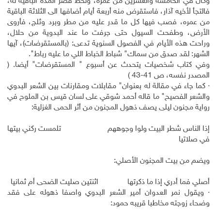
وكان في الخامسة والعشرين من عمره، ولحظ قصر المدة الباقية له،
فالتجأ لأخيه آذار، فاستقرض منه أربعة أيام أضافها الى الثلاثة الباقية
من عمره، فصب فيها كل ما قدر عليه من مطر وبرد وثلج، فأروى
الأرض، وطفحت السيول حتى جرفت ما عند البدوية من حلال،
وراحت هذه الأيام في الفصول السنوية تدعى: (بالمستقرضات)، آيها
الشهر: لقد صدق من سماك" شباط الخباط اللي ما عليه رباط".
وفي كتاب شخصيات يتحدث عن أسبوع " المستقرضات" أيضا. (
المصدر نفسه، ص 41-43 )
· كما جاء في مقالة له بعنوان" مقابلات ومقارنات بين الشعر البدوي
والشعر الفصيح" ما قاله أحمد شوقي على لسان قيس بن الملوح في
رواية مجنون ليلى يصف ذهول المجنون من أثر الحمى الغزلية:
إذا الناس شطر البيت ولوا وجوههم تلمست ركني بيتها
في صلاتيا
ويضم من بيت المجنون الأصلي:
أصلي فما أدري إذا ما ذكرتها اثنتين صليت الضحى أم ثمانيا
· ويقول نمر العدوان أمير الشعر البدوي واصفا ذهوله على فقد
وضحاء زوجته مخاطبا قريبه حمود: