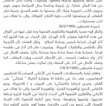
عجن الأمور وتقليبها وخبزها وقلعها، ويضيف، واتخذ رجال الأعمال
من هذا المثل شعارا، بل ترنيمة وخاصة رجال السياسة منهم، فهم
يجيزون الكذب لضرورة فنية، كأن يحسنوا به طعم الصدق بنسبة ملح
الطعام، أو يستعملوا الكذب ملينا كأملاح الفواكه، والى ما هناك من
كذب ومسميات...
(جريدة فلسطين،6/3/1960)
وأنظر إليه معجبا بالطبيعة والتقاويم الشعبية وما قيل فيها من أقوال
في هذه الخاطرة بعنوان: (آذار الهدار)، قال الخبراء عن هذا الشهر أنه
آذار الهدار، (ساعة شمس وساعة أمطار) وقال العلماء: (أن الأمزجة
تتأثر بالطقس والتقلبات الجوية) . ويضيف: فان كان آذار في طقسه
هدارا، فمزاجنا هدار معه( ساعة صفا وساعة عكار)، وتعقد الآمال في
آذار_ وان سطعت شمسه _ على الأمطار، لنتجنب ويلات الجفاف، كما
ونعقد الآمال في آذار على الصفاء وان تعكرت بعض ساعاته.
(جريدة فلسطين،16/3/1960)
· واهتم أيضا بالمصطلحات المعربة في الأغاني المستحدثة للمطربين
المعاصرين، فقد جاء في خاطرة له بعنوان( أغانينا) " فنرتكي" على
القلم، ونبدي إعجابنا (بالمرتكي) على السيف و ( الناعورة)، وربع
الكفافي الحمر) (وأهزوجة الفخر)، (وأهزوجة النصر) والى ما هناك من
الأغاني والأهازيج الشعبية التي أخذت إذاعتنا في الآونة الخيرة ترعاها
فتحييها، وتنميها وتطورها، ومما يميز أغانينا الشعبية تلك النزعة
القوية، التي تجمع بين الحب والنخوة، وهما أهم عناصر الفتوه زينة