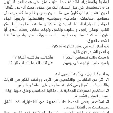
المادية والمعنوية، اقتطفت ما اخترت منها في هذه العجالة لأبين
دوره ومساهمته في هذا الميدان البكر في عهده، حيث أنه من الأوائل
الذين اهتموا (بالفولكلور) في فلسطين ومن يطالع ما كتب يجد أن
معظمها معالجات اجتماعية وسياسية واقتصادية وتربوية لهذه
الجوانب الحياتية المختلفة، وكان قد كرس قلمه ناقدا ومعالجا بفكر
ثاقب، وعقل راجح، وأسلوب واضح، وتهكم ساخر، رحمك الله يا أبا
مازن فقد كنت فيلسوف الريف والحضر، ورائدا من رواد نهضة هذا
الشعب العريق .
ولو أطال الله في عمره لكان له ما كان .....
ولله در الشاعر حين قال:-
يا موت مالك تصطفي الأخيارا فأخذتهم وتركتهم أخبارا ؟!
يا موت لم لا تبقهم في ربعهم هل أنت للعلماء تطلب ثارا ؟!
وخلاصة القول في أدبه الشعبي انه:
1. أكثر من الاقتباس والتضمين في نثره، ووظف الكثير من الآيات
والأحاديث والأقوال في كتاباته مما يدل على ثقافة وعلم غزير.
2. استخدم المفردات المحكية في مكانها المناسب وعلق عليها، وكان
معجبا بالتعابير الشعبية.
3. استخدم بعض المصطلحات المعربة من الانجليزية، كما اشتق
مصطلحات من ألفاظ أعجمية.