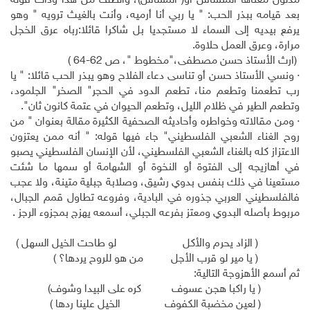
مدلول معناها المنساس أو( المساس)، وألطف من هذا وذاك قوله
بعد قيامه ببذر الحب: " يا ربي أنا أرميه، وأنت بالغيث ترويه " وهو
يرفع بيديه إلى السماء لا مستجديا بل شاكرا قائلا:رباه عرق الخجل
مرارة، وعرق العمل حلاوة.
(ارث الأستاذ حسن مصطفى،"مخطوط "، ص 62-64 )
· ونسي الأستاذ حسن أو تناسى دعاء الفلاح وهو يبذر الحب قائلا: " يا
رب تطعمنا وتطعم منا، تطعم الدود في الحجر" الصخر" الجلمود،
وتطعم الطير في ظلام الليل، وتطعم الحيوان في عتمة كانون ثان".
· ومن مقالاته وخواطره وأحاديثه الصحفية الكثيرة مقالة بعنوان " من
روح الغناء الشعبي الفلسطيني" جاء فيها قوله: " أنه ممن يعتزون
الاعتزاز كله بالغناء الشعبي الفلسطيني، لأن الإنسان الفلسطيني يصبو
في أهازيجه إلى الفتوة أو النخوة أو الشهامة أو سمها ما شئت
مستعينا في ذلك بنفس بدوي رشيق، وصلابة جبلية متينة، ولا عجب
فالفلسطيني العربي جذوره في البادية، وفروعه تطاول قمم الجبال،
مربوط بأصله البدوي ومعتز بفرعه الجبلي، أسمعه يهزج بمجزوء الرجز .
( الزاد يحرم والأكل لو طاحت الخيل السهل )
( يا مير لو قرب الأجل من هو للروح يردها؟ )
ثم أسمع الأهزوجة التالية:
( يا راكبا هجن عسوف كره على البيدا وشوف)
( لعين مخضبة الكفوف الخيل علينا ردها )