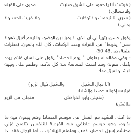
( فرشت أنا يا حمود على الشرق صليت مدري على القبلة
ولا شمالي )
( مدري أنا تيممت ولا توظيت ولا قريت الحمد ولا
بدالي )
يقول حسن: يتهيأ لي أن الذي لا يميز بين الوضوء والتيمم أغرق ذهولا
ممن" يخربط" في القراءة وعدد الركعات، كان الله بالعون. (خطرات
ريفية، ص 48-50)
· وفي مقالة له بعنوان " يوم الحصاد" يقول على لسان غلام يردد
بأعلى صوته وقد أخذت الحماسة منه كل مأخذ، وطفح على وجهه
البشر والعرق معاً:
(أنا خيال المنجل والمنجل خيال الزرع )
فيتبعه إخوانه حصدا وإنشادا:
(منجلي يابو الخراخش منجلي في الزرع
طافش)
ما أحلى النشيد مع العمل في موسم الحصاد! وهم يجنون فيه ما
بذروه، وهو موسم عاطفي فيه الفرصة للتنفيس بتلميح غزلي
محتشم (سبل الحصايد ذهب وململم الزينات) . . . أما الرجال فقد بدا