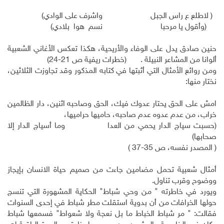
( لاطلع ع راس الجبل واشرف على الوادي)
(وأقول يا مرحبا نسم هوا بلادي)
حنين صادق يدل على الوفاء والأريحية، هكذا تعكس الأغاني الشعبية
ألوانا من المشاعر النبيلة . (خطرات ريفية ص 21-24)
ومن روائع الأمثال التي أثبتها في كتابه المذكور وقد تجاوزت الثلاثين،
نختار منها:
امش على الحق يحتار عدوك فيك، الحق وصاحبه اثنين، دار الظالمين
خراب، من عدم عدوه عدم صاحبه، حاميها حراميها،
(حسبت سياج الدار يحمي من العدا وما أسياج الدار إلا
صحابها)
( المصدر نفسه، ص 35-37 )
أمثال شعبية تحمل مضامين جاءت من صميم حياة الانسان بإيجاز
ووضوح وقرب تناول.
ويورد في خاطرته " من وحي شباط" الحكاية المشهورة التي تنسج
حولها الخرافات من أن بدوية استقلت مطر شباط في إحدى السنوات
فقالت: " مر شباط الخباط ما بل نعجة ولا شعواط" فسمعها شباط