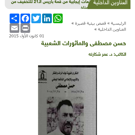
لا توقعات إيجابية من قمة باريس الـ21 للتخفيف من
العناوين الداخلية
تغيّر المناخ
WhatsApp
LinkedIn
Twitter
Facebook
انشر
الرئيسية »
قصص بيئية قصيرة
»
Email
Print
العناوين الداخلية
»
01 كانون الأول 2015
حسن مصطفى والمأثورات الشعبية
الكاتب:
د. عمر شكارنه