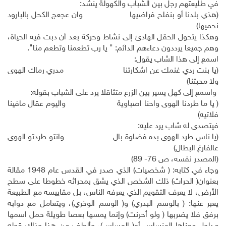
في طليعتهم رجل بين الشباب والكهولة ينشد:
(هذي بلدنا أو بنفلح فراضيها وان عجعج الكحل بالبارود
نحميها)
وهكذا يتحول الحقل الهادئ إلى نشاط وحركة بعد أن دبت فيه الحياة،
وهم جميعا يرددون دعاءهم الدائم: " يا رب تطعمنا وتطعم منا".
اسمع إلى هذا الشاب يقول:
(يا بنت ردي غنمك عن اشكارتنا مدري رماك الهوى
ولا محبتنا)
واسمع إلى كهل يسير بين الزرع متثاقلا يرد على الشباب بقوله:
( يا ما طردنا الهوى واحنا اصباوية واليوم عقال مافينا
فلاتيه)
فيتصدى له شاب يرد عليه:
(يا ناس طرد الهوى بده فضاوة بال وانتو طردتو الهوى
عالفارغ البطال)
(المصدر نفسه، ص 76- 89)
وجاء في كتابه: ( شخصيات) الذي صدر في القدس عام 1948 مقالة
بعنوان( الحراث) ذلك الشخص الذي يشق بمحراثه خطوطا على سطح
الأرض، لا يعرف التقويم الذي يعرفه الناس، بل مقاييسه مع الطبيعة
يعبر عنها: ( بالوسم البدري) و( الوسم الوخري)، ويتعامل مع دوابه
برفق فلا يضربها ( ولو أحرنت) وإنما يمسها بعصا طويلة حمل اسمها