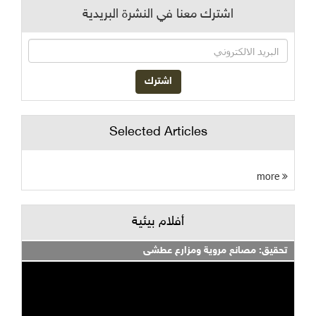
اشترك معنا في النشرة البريدية
Selected Articles
more
أفلام بيئية
تحقيق: مصانع مروية ومزارع عطشى