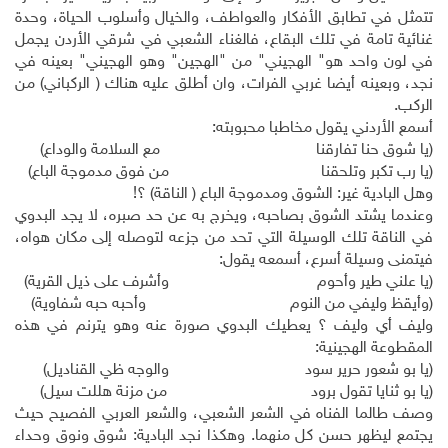
تتمثل في تطابق الأفكار والعواطف، والخيال وأسلوب الحياة، وحدة
غنائية تامة في تلك البقاع، فالغناء الشعبي في شرقي الأردن يجمل
في لون واحد هو" الهجيني" من "الهجين" وهو الهجيني" بعينه في
نجد، وبعينه أيضا غربي الفرات، وان أطلق عليه هناك ( الركباني) من
الركب.
أسمع الأردني يقول مخاطبا محبوبته:
(يا شوق حنا تفارقنا مع السلامة والوداع)
(يا رب تكبر وتلحقنا من فوق مدموجة الباع)
وهل البادية غير: الشوق ومدموجة الباع ( الناقة) ؟!
وعندما يشتد الشوق بصاحبه، ويخرج به عن حد صبره، لا يجد البدوي
في الناقة تلك الوسيلة التي تحد من جزعه لتوصله إلى مكان هواه،
فيتمنى وسيلة أسرع، أسمعه يقول:
(يا علني طير وأحوم وأشرف على ذيل القرية)
(وأيقظ وليفي من النوم وأحبه حبه شفاوية)
وليف أي وليف ؟ يعطيك البدوي صورة عنه وهو يترنم في هذه
المقطوعة الهجينية:
(يا بو شعور حرير سود والوجه ظي القناديل)
(يا بو ثنايا تقول برود من مزنة هللت سيل)
وصف طالما الفناه في الشعر الشعبي، والشعر العربي الفصيح حيث
يجتمع ليظهر حسن كل منهما. وهكذا نجد البادية: شوق ونوق وحداء