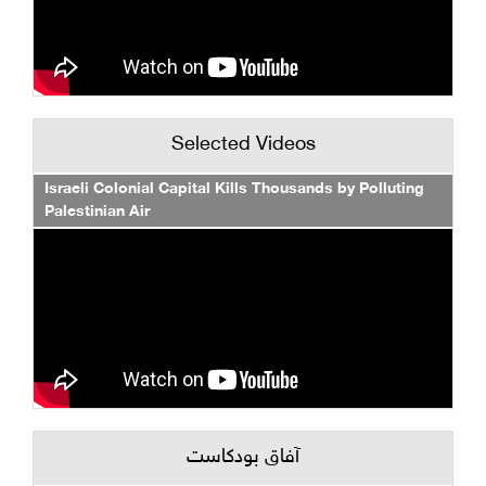
Selected Videos
Israeli Colonial Capital Kills Thousands by Polluting
Palestinian Air
آفاق بودكاست