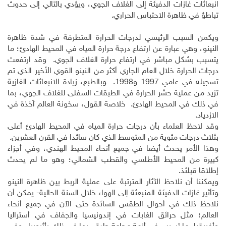
انبعاثات غازات الدفيئة إلى الغلاف الجوي، ويؤدي بالتالي إلى حدوث
تباطؤ في ظاهرة الاحتباس الحراري.
ويكمن السبب الرئيسي لدرجات الحرارة المتطرفة في شدة ظاهرة
النينو، وهي عبارة عن ارتفاع درجة حرارة المياه في المحيط الهادئ؛ ما
يتسبب بشكل مباشر في ارتفاع حرارة الغلاف الجوي. وقد ارتفعت
درجات الحرارة خلال العام الجاري أكثر من النينو القوي الأخير الذي تم
تسجيله في عامي 1997 و1998. وبالطبع، زيادة الانبعاثات الغازية
تزيد من عملية حشر الحرارة في الطبقات السفلى للغلاف الجوي، بما
في ذلك في المحيط الهادئ. خلاصة القول، سخونة العالم آخذة في
الازدياد.
وقد لاحظ العلماء بأن درجات حرارة المياه في المحيط الهادئ أعلى
بثلاث درجات مئوية من المتوسط الذي كان سائدا في القرن العشرين.
وهذا الأمر يحدث أيضا في جميع أنحاء المحيط الهندي، وفي أجزاء
كبيرة من المحيط الأطلسي والقطب الشمالي؛ وهو ما لم يحدث
إطلاقا قبلئذ.
ويمكننا أن نلاحظ الآثار المترتبة على عملية الربط بين ظاهرة النينو
وتأثير غازات الدفيئة المنبعثة إلى الهواء خلال السنة الحالية- يمكن أن
نلاحظ ذلك في أحوال الطقس السائدة حتى الآن في جميع أنحاء
العالم؛ مثل حرائق الغابات في إندونيسيا والجفاف في أستراليا