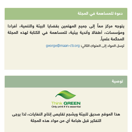
دعوة للمساهمة في المجلة
يتوجه مركز معاً إلى جميع المهتمين بقضايا البيئة والتنمية، أفرادا
ومؤسسات، أطفالا وأندية بيئية، للمساهمة في الكتابة لهذه المجلة
المحكّمة علمياً.
george@maan-ctr.org
ترسل المواد إلى العنوان التالي:
توصية
هذا الموقع صديق للبيئة ويشجع تقليص إنتاج النفايات، لذا يرجى
التفكير قبل طباعة أي من مواد هذه المجلة