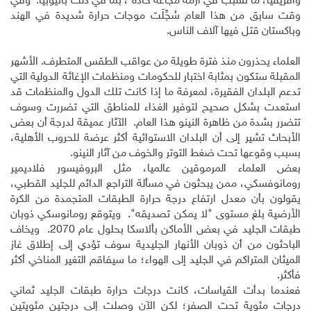
وأفريقيا، ما تسبب في أزمة مجاعة حادة ، بما في ذلك بأثيوبيا. وفي
وقت سابق من هذا العام سُجِّلَت موجات حرارة شديدة في الهند
وباكستان قتل فيها آلاف الناس.
العلماء يحذرون منذ فترة طويلة من عواقب الطقس المتطرف. الأشهر
المقبلة ستكون بمثابة اختبار للحكومات ومنظمات الإغاثة الدولية التي
تدعم البلدان الفقيرة، لمعرفة ما إذا كانت تلك الدول والمنظمات قد
استعدت بشكل صحيح لتوفير الغذاء للمناطق التي تضررت وسوف
تتضرر بشدة من ظاهرة النينو هذا العام. الآثار عميقة لدرجة أن بعض
الأبحاث تشير إلى أن البلدان الاستوائية أكثر عرضة للحروب الأهلية،
بسبب وقوعها تحت ضغط التوتر والخوف من آثار النينو.
بعض العلماء المرموقين عالميا، مثل البروفيسور فلاديمير
رومانوفسكي، ممن يبحثون في مسألة التراجع الدائم للجليد القطبي،
يقولون بأن معدل ارتفاع درجة حرارة الطبقات المتجمدة من الكرة
الأرضية بلغ مستوى "لا يمكن تصديقه". ويتوقع رومانوسكي ذوبان
طبقات الجليد في بعض الأماكن بألاسكا بحلول عام 2070. ويخاف
الباحثون من أن ذوبان الأنهار الجليدية سوف تؤدي إلى إطلاق غاز
الميثان المتراكم في الجليد إلى الهواء؛ ما سيفاقم التغير المناخي أكثر
فأكثر.
فعندما بدأت القياسات، كانت درجات حرارة طبقات الجليد ثماني
درجات مئوية تحت الصفر؛ لكن الآن وصلت إلى درجتين مئويتين