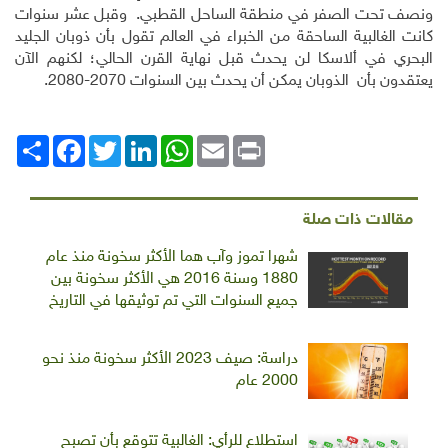
ونصف تحت الصفر في منطقة الساحل القطبي. وقبل عشر سنوات
كانت الغالبية الساحقة من الخبراء في العالم تقول بأن ذوبان الجليد
البحري في ألاسكا لن يحدث قبل نهاية القرن الحالي؛ لكنهم الآن
يعتقدون بأن الذوبان يمكن أن يحدث بين السنوات 2070-2080.
Print
Email
WhatsApp
LinkedIn
Twitter
انشر
Facebook
مقالات ذات صلة
شهرا تموز وآب هما الأكثر سخونة منذ عام
1880 وسنة 2016 هي الأكثر سخونة بين
جميع السنوات التي تم توثيقها في التاريخ
دراسة: صيف 2023 الأكثر سخونة منذ نحو
2000 عام
استطلاع للرأي: الغالبية تتوقع بأن تصبح