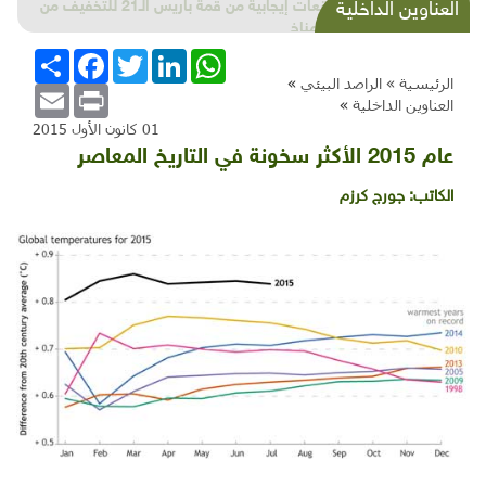
لا توقعات إيجابية من قمة باريس الـ21 للتخفيف من
العناوين الداخلية
تغيّر المناخ
WhatsApp
LinkedIn
Twitter
Facebook
انشر
الرئيسية »
الراصد البيئي
»
Email
Print
العناوين الداخلية
»
01 كانون الأول 2015
عام 2015 الأكثر سخونة في التاريخ المعاصر
الكاتب:
جورج كرزم