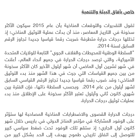
خاص بآفاق البيئة والتنمية
تقول التقديرات والتوقعات المناخية بأن عام 2015 سيكون الأكثر
سخونة في التاريخ المعاصر، منذ أن بدأت عملية التوثيق المناخي؛ إذ
تخللها درجات حرارة متطرفة ضربت رقما قياسيا جديدا تجاوز الرقم
السابق لسنة 2014.
"السلطة الوطنية للمحيطات والغلاف الجوي" التابعة للولايات المتحدة
الأميركية، والتي ترصد درجات الحرارة في جميع أنحاء العالم، أعلنت
في شهر تشرين أول الماضي أن شهر أيلول الأخير كان الأكثر سخونة
من بين جميع القياسات التي جرت في هذا الشهر منذ بدء التوثيق
المناخي؛ وقد ضرب رقما قياسيا جديدا تجاوز الرقم القياسي السابق
لشهر أيلول من عام 2014. وبحسب السلطة ذاتها، فإن الفترة بين
شهري كانون ثاني وأيلول تعتبر الأكثر سخونة على الإطلاق منذ بدء
عمليات توثيق درجات الحرارة.
درجات الحرارة القصوى والاضطرابات المناخية المصاحبة لها ستؤثر
على الوفود المشاركة في مؤتمر المناخ الدولي في باريس خلال شهر
كانون أول الجاري؛ إذ ستقع تلك الوفود تحت ضغط سياسي كبير
للتوصل إلى اتفاق تاريخي طموح يهدف إلى الحد بشكل كبير من