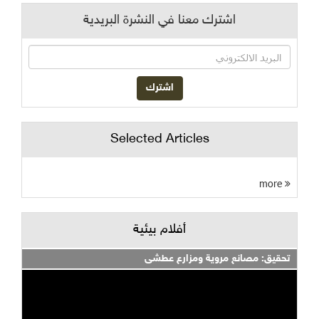
اشترك معنا في النشرة البريدية
Selected Articles
more
أفلام بيئية
تحقيق: مصانع مروية ومزارع عطشى