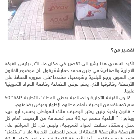
تقصير من؟
تأكيد السعدي هذا يشير الى تقصير في مكان ما. نائب رئيس الغرفة
التجارية والصناعية في جنين محمد حمارشة يقول بأن موضوع القانون
في السوق يرجع للبلدية وشرطتها، مشددا ًعلى ضرورة الحفاظ على
الأرصفة وقانونها الذي يمنع عرض البضاعة وخاصة المواد التموينية
عليها.
- قانون الغرفة التجارية والصناعية يعطي المحلات التجارية كافة ً 50
سم كمسافة من الرصيف أمام محالهم لإظهار وعرض بضاعتهم.
- قانون بلدية جنين يعتبر الرصيف ملك للمواطن بحسب أبو عبيد
ويتابع : " البلدية تسمح ب ِ40 سم كمسافة من الرصيف أمام كل
محل باستثناء محلات المواد التموينية، وليس في كل المواقع على
الأرصفة فالأرصفة الضيقة لا يسمح للمحلات التجارية ولا بـ "سنتمتر"