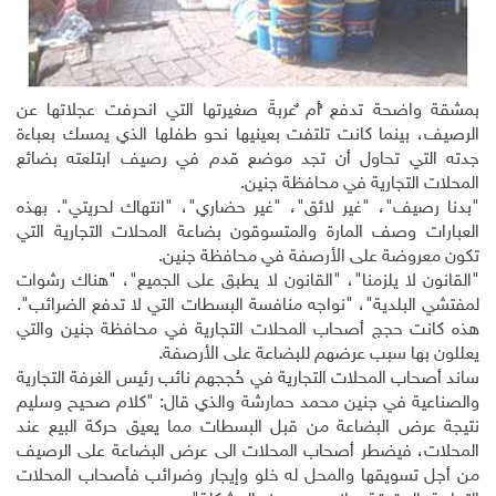
بمشقة واضحة تدفع ُأم ٌعربةَ صغيرتها التي انحرفت عجلاتها عن
الرصيف، بينما كانت تلتفت بعينيها نحو طفلها الذي يمسك بعباءة
جدته التي تحاول أن تجد موضع قدم في رصيف ابتلعته بضائع
المحلات التجارية في محافظة جنين.
"بدنا رصيف"، "غير لائق"، "غير حضاري"، "انتهاك لحريتي". بهذه
العبارات وصف المارة والمتسوقون بضاعة المحلات التجارية التي
تكون معروضة على الأرصفة في محافظة جنين.
"القانون لا يلزمنا"، "القانون لا يطبق على الجميع"، "هناك رشوات
لمفتشي البلدية"، "نواجه منافسة البسطات التي لا تدفع الضرائب".
هذه كانت حجج أصحاب المحلات التجارية في محافظة جنين والتي
يعللون بها سبب عرضهم للبضاعة على الأرصفة.
ساند أصحاب المحلات التجارية في حُججهم نائب رئيس الغرفة التجارية
والصناعية في جنين محمد حمارشة والذي قال: "كلام صحيح وسليم
نتيجة عرض البضاعة من قبل البسطات مما يعيق حركة البيع عند
المحلات، فيضطر أصحاب المحلات الى عرض البضاعة على الرصيف
من أجل تسويقها والمحل له خلو وإيجار وضرائب فأصحاب المحلات