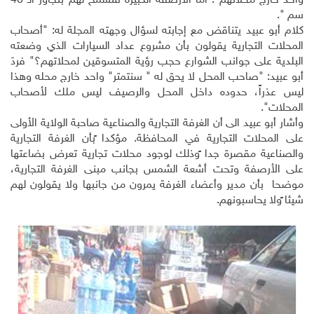
واحد خارج محلاتهم . أما الأرصفة الكبيرة فنسمح لهم بتجاوز الـ 40
سم ".
كلام أبو عبيد يتناقض مع إجابته لسؤال وجهته المجلة له: "أصحاب
المحلات التجارية يقولون بأن مشروع عداد السيارات الذي وضعته
البلدية على جوانب الشوارع حجب رؤية المتسوقين لمحلاتهم؟" فردَ
أبو عبيد: "صاحب المحل لا يحق له " سنتمتر" واحد خارج محله وهذا
ليس عذراً، حدوده داخل المحل والرصيف ليس ملك لأصحاب
المحلات".
وأشار أبو عبيد الى أن الغرفة التجارية والصناعية صاحبة الولاية الأولى
على المحلات التجارية في المحافظة. مؤكدا ًبأن الغرفة التجارية
والصناعية مقصرة جدا ًوذلك لوجود محلات تجارية تعرض بضاعتها
على الأرصفة وتحت أشعة الشمس بجانب مبنى الغرفة التجارية،
موضحا بأن مدير وأعضاء الغرفة يمرون من جانبها ولا يقولون لهم
شيئا ًولا يحاسبونهم.