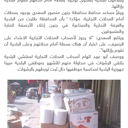
يتقدمون للبلدية بشكوى بوجود بسطة أمام محالهم لتقوم البلدية
بإزالتها.
ويقرُّ مساعد محافظ محافظة جنين منصور السعدي بوجود بسطات
أمام المحلات التجارية. مؤكدا ً بأن المحافظة طلبت من البلدية
والغرفة التجارية والصناعية في جنين إخلاء الأرصفة للمارة
والمتسوقين.
ويتابع السعدي: "لا يجوز لأصحاب المحلات التجارية الاعتداء على
الرصيف، على اعتبار أن هناك بسطة أمام محلاتهم وعلى البلدية أن
تقوم بإزالتها".
ووصف أبو عبيد اتهام أصحاب المحلات التجارية لمفتشي البلدية
بتلقي الرشوات في محاولة منهم للتشهير بموظفي البلدية مبينا
ًجهوزية البلدية لمحاسبة موظفيها حال ثبت تورطهم بالرشوات.