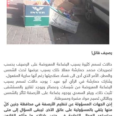
رصيف قاتل!
حالات تسمم كثيرة بسبب البضاعة المعروضة على الرصيف بحسب
تصريحات محمد حمارشة معللا ذلك بسبب عرضها تحت الشمس
والمطر، الأمر الذي أدى الى فساد صلاحيتها رغم أنها سارية المفعول.
يشارك حمارشة في الرأي أبو عبيد : يوجد حالات تسمم بسبب
البضاعة المعروضة من شبسات وعصائر ويوجد تقارير بالمستشفى
تثبت ذلك. ويقر السعدي بوجود بضاعة على الأرصفة تتأثر بالشمس
وبالتالي تصبح مواد مضرة ومسرطنة.
إذن الجهات المسؤولة عن تنظيم الأرصفة في محافظة جنين كلٌ
منها يلقي بالمسؤولية على عاتق الآخر. ليبقى السؤال إلى متى
ستستمر المحال التجارية في جنين بابتلاع ما ملّكه القانون