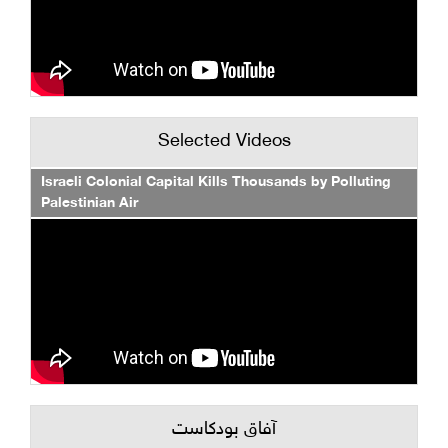
Selected Videos
Israeli Colonial Capital Kills Thousands by Polluting
Palestinian Air
آفاق بودكاست