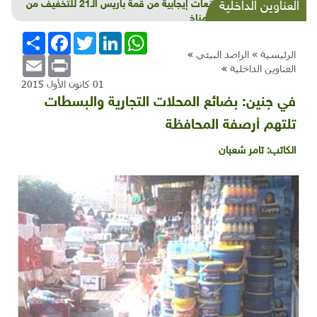
لا توقعات إيجابية من قمة باريس الـ21 للتخفيف من
العناوين الداخلية
تغيّر المناخ
WhatsApp
LinkedIn
Twitter
Facebook
انشر
الرئيسية »
الراصد البيئي
»
Email
Print
العناوين الداخلية
»
01 كانون الأول 2015
في جنين: بضائع المحلات التجارية والبسطات
تلتهم أرصفة المحافظة
الكاتب:
تامر شعبان