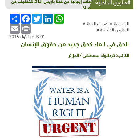
لا توقعات إيجابية من قمة باريس الـ21 للتخفيف من
العناوين الداخلية
تغيّر المناخ
WhatsApp
LinkedIn
Twitter
Facebook
انشر
الرئيسية »
أصدقاء البيئة
»
Email
Print
العناوين الداخلية
»
01 كانون الأول 2015
الحق في الماء كحق جديد من حقوق الإنسان
الكاتب:
كردالـواد مصطـفى / الجزائر