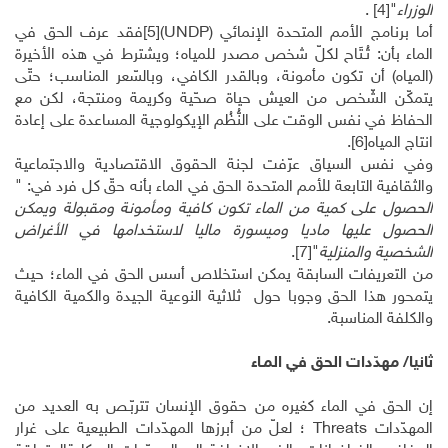
الوزراء
"
[4]
.
أما برنامج الأمم المتحدة الإنمائي
(UNDP)
[5]
فقد عرف الحق في
الماء بأن: تُـتَاح لكلّ شخص مصدر للمياه؛ ويشترط في هذه الأخيرة
(المياه) أن تكون مأمونة، وبالقدر الكافي، وبالسّعر المناسب؛ حتّى
يتمكّن الشّخص من العيش حياة صحّية وكريمة ومنتجة، لكن مع
الحفاظ في نفس الوقت على النُّظُم الإيكولوجية المساعدة على إعادة
انتاج المياه
[6]
.
وفي نفس السياق عرّفت لجنة الحقوق الاقتصادية والاجتماعية
والثقافية التابعة للأمم المتحدة الحق في الماء بأنه حقّ كل فرد في: "
الحصول على كمية من الماء تكون كافية ومأمونة ومقبولة ويمكن
الحصول عليها ماديا وميسورة ماليا لاستخدامها في الأغراض
الشخصية والمنزلية
"
[7]
.
من التعريفات السابقة يمكن استخلاص أسس الحق في الماء؛ حيث
يتمحور هذا الحق وجوبا حول ثلاثية النوعية الجيدة والكمية الكافية
والكلفة المناسبة.
ثانيا/ مهدّدات الحق في المـاء
إن الحق في الماء كغيره من حقوق الإنسان تتربّـص به العديد من
المهدّدات
Threats
؛ لعلّ من أبرزها المهدّدات الطبيعية على غرار