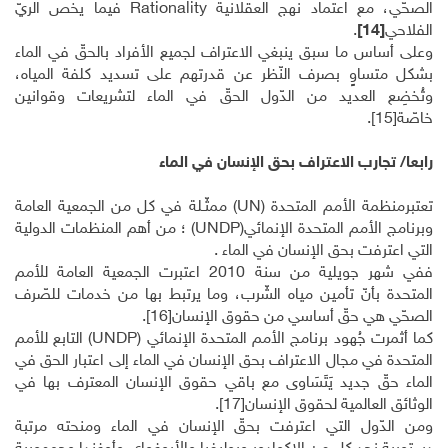
الصحّي، مع اعتماد نهج العقلانية
Rationality
فيما يخص الريّ
الفلاحي
[14]
.
وعلى أساس ما سبق ينبغي الاعتراف لجميع الأفراد بالحقّ في الماء
بشكل متساوٍ بصرف النّظر عن قدرتهم على تسديد كلفة المياه،
وتُخضِع العديد من الدّول الحقّ في الماء لتشريعات وقوانين
خاصّة
[15]
.
رابعا/ تجارب الاعتراف بحق الإنسان في الماء
تعتبرمنظمة الأمم المتحدة
(UN)
ممثّـلة في كل من الجمعية العامة
وبرنامج الأمم المتحدة الإنمائي
(UNDP)
؛ من أهم المنظمات الدولية
التي اعترفت بحق الإنسان في الماء .
ففي شهر جويلية من سنة 2010 اعتبرت الجمعية العامة للأمم
المتحدة بأنّ تأمين مياه الشّرب، وما يرتبط بها من خدمات للصّرف
الصحّي هي حقّ أساسي من حقوق الإنسان
[16]
.
كما أثمرت جُهود برنامج الأمم المتحدة الإنمائي
(UNDP)
التابع للأمم
المتحدة في مجال الاعتراف بحق الإنسان في الماء إلى اعتبار الحق في
الماء حقّ جديد يَتَسَاوى مع باقي حقوق الإنسان المعترف بها في
الوثائق العالمية لحقوق الإنسان
[17]
.
ومن الدّول التي اعترفت بحقّ الإنسان في الماء ومنحته مرتبة