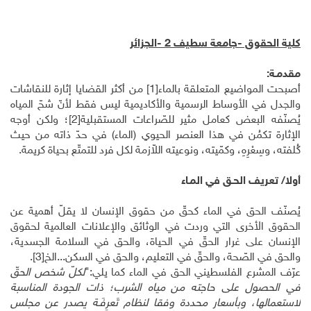
كلية الحقوق -جامعة سطيف 2 -الجزائر
مقدمـة:
أصبحت المواضيع المتعلقة بالماء
[1]
من أكثر القضايا إثارة للنقاشات
والجدل في الأوساط الرسمية والأكاديمية ليس فقط لأنّ شحّ المياه
يُصنّفه البعض كعامل مثير للصّراعات المستقبلية
[2]
؛ ولكن أوجه
الإثارة تكمُن في هذا العنصر الحيوي (الماء) في حدّ ذاته من حيث
كُلفته، وسِعْرِهِ، وكمّيته، ونوعيته اللاّزمة لكل فرد للتمتّع بحياة كريمة.
أولا/ تعريف الحـق في المـاء
يُصنّف الحق في الماء كحقّ من حقوق الإنسان لا يقلّ أهمية عن
الحقوق الأخرى التي وردت في الوثائق والإعلانات العالمية لحقوق
الإنسان على غرار الحقّ في الحياة، والحق في السلامة الجسدية،
والحق في الصّحة، والحقّ في التعليم، والحق في السكن...الخ
[3]
.
عرّف المشرع الفلسطيني الحق في الماء كما يلي:"
لكلّ شخص الحقّ
في الحصول على حاجته من مياه الشرب؛ ذات الجودة المناسبة
لاستعمالها، وبأسعار محددة وفقا لنظام تَعرِفَـة يصدر عن مجلس