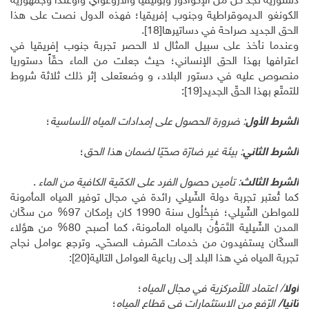
دستورية نجد كل من الإكوادور وبوليفيا والأروغواي وأوغندا وجمهورية
الكونغو الديموقراطية وجنوب إفريقيا؛ فهذه الدول نصت على هذا
الحق الجديد صراحة في دساتيرها
[18]
.
وعندما نأخذ على سبيل المثال لا الحصر تجربة جنوب إفريقيا في
اعترافها بهذا الحق الإنساني؛ حيث جعلت من الماء حقّاً دستوريا
منصوص عليه في دستور البلاد، و وضعتعلى إثر ذلك ثلاثة شروط
للتمتّع بهذا الحقّ الجديد
[19]
:
الشرط الأول
: ضرورة الحصول على إمدادات المياه الأساسية
؛
الشرط الثاني
: بيئة غير ضارّة صحّيًا لضمان هذا الحق
؛
الشرط الثالث
: تأمين حصول الفرد على الكمّية الكافية من الماء
.
كما تُعتبر تجربة دولة الشّيلي رائدة في مجال توفير المياه المأمونة
للمواطن الشّيلي؛ فبِحُلُول سنة 1990 كان بإمكان 97
%
من سكّان
المدن الشّيلية التَمَوُّن بالمياه المأمونة، كما أصبح 80
%
من هؤلاء
السكّان يستفيدون من خدمات الصّرف الصحّي. وترجع عوامل نجاح
تجربة المياه في هذا البلد إلى رباعية العوامل التالية
[20]
:
أولا
/ اعتماد اللاّمركزية في مجال المياه
؛
ثانيا/
الرّفع من الاستثمارات في قطاع المياه
؛