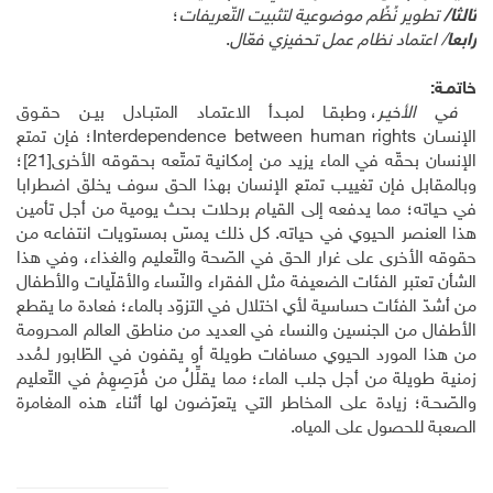
ثالثا/
تطوير نُظُم موضوعية لتثبيت التّعريفات
؛
رابعا
/ اعتماد نظام عمل تحفيزي فعّال
.
خاتمـة:
في الأخيـر
، وطبقـا لمبـدأ الاعتمـاد المتبـادل بيـن حقـوق
الإنسـان
Interdependence between human rights
؛ فإن تمتع
الإنسان بحقّه في الماء يزيد من إمكانية تمتّعه بحقوقه الأخرى
[21]
؛
وبالمقابل فإن تغييب تمتع الإنسان بهذا الحق سوف يخلق اضطرابا
في حياته؛ مما يدفعه إلى القيام برحلات بحث يومية من أجل تأمين
هذا العنصر الحيوي في حياته. كل ذلك يمسّ بمستويات انتفاعه من
حقوقه الأخرى على غرار الحق في الصّحة والتّعليم والغذاء، وفي هذا
الشأن تعتبر الفئات الضعيفة مثل الفقراء والنّساء والأقلّيات والأطفال
من أشدّ الفئات حساسية لأي اختلال في التزوّد بالماء؛ فعادة ما يقطع
الأطفال من الجنسين والنساء في العديد من مناطق العالم المحرومة
من هذا المورد الحيوي مسافات طويلة أو يقفون في الطّابور لـمُدد
زمنية طويلة من أجل جلب الماء؛ مما يقلِّلُ من فُرَصِهِمْ في التّعليم
والصّحـة؛ زيادة على المخاطر التي يتعرّضون لها أثناء هذه المغامرة
الصعبة للحصول على المياه.