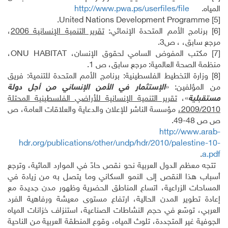
المياه.
http://www.pwa.ps/userfiles/file
[5] United Nations Development Programme.
[6]
برنامج الأمم المتحدة الإنمائي:
تقرير التنمية الإنسانية 2006
،
مرجع سابق، ، ص3.
[7]
مكتب المفوض السامي لحقوق الإنسان،
ONU HABITAT
،
منظمة الصحة العالمية: مرجع سابق، ص 1.
[8]
وزارة التخطيط الفلسطينية: برنامج الأمم المتحدة للتنمية: فريق
من المؤلفين: «
الإستثمار في الأمن الإنساني من أجل دولة
مستقبلية
»،
تقرير التنمية الإنسانية للأراضي الفلسطينية المحتلة
2009/2010،
مؤسسة الناشر للإعلان والدعاية والعلاقات العامة، ص
ص ص 48-49.
http://www.arab-
hdr.org/publications/other/undp/hdr/2010/palestine-10-
.
a.pdf
تتجه معظم الدول العربية نحو نقص حادّ في الموارد المائية، وترجع
أسباب هذا النقص إلى النمو السكاني وما يتصل به من زيادة في
المساحات الزراعية، اتساع المناطق الحضرية وظهور مدن جديدة مع
إعادة تطوير المدن الحالية، ارتفاع مستوى معيشة ورفاهية الفرد
العربي، توسّع في حجم النشاطات الصناعية، استنزاف خزانات المياه
الجوفية غير المتجددة، تلوث المياه، وقوع المنطقة العربية من الناحية