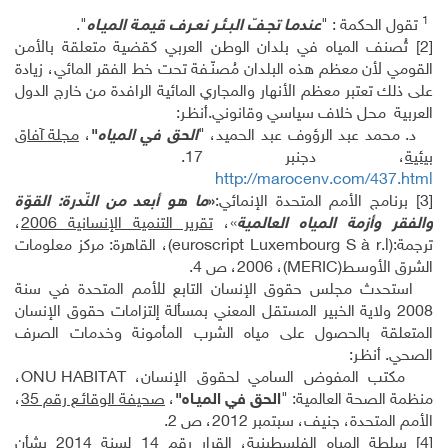
1
تقول الحكمة : "
عندمـا تجـفّ البـئـر نعـرف قيمـة الميـاه
".
[2]
تُصنف المياه في بلدان الوطن العربي كقضية متعلقة بالأمن
القومي لأن معظم هذه البلدان مُصنّـفة تحت خط الفقر المائي، زيادة
على ذلك تعتبر معظم الأنهار والمجاري المائية الرافدة من خارج الدول
العربية محل خلاف سياسي وقانوني.أنظـر:
د. محمد عبد الرؤوف عبد الحميد، "
الحق في المياه
"
،
مجلة آفاق
بيئية
، دجنبر 17.
http://marocenv.com/437.html
[3]
برنامج الأمم المتحدة الإنمائي:
«
ما هو أبعد من النّدرة: القوّة
والفقر وأزمة المياه العالمية
»،
تقرير التنمية الإنسانية 2006
،
ترجمة:
euroscript Luxembourg S à r.l)
)، القاهرة: مركز معلومات
الشرق الأوسـط(
MERIC
)، 2006، ص 4.
استحدث مجلس حقوق الإنسان التابع للأمم المتحدة في سنة
2008 ولاية الخبير المستقل المعني بمسألة إلتزامات حقوق الإنسان
المتعلقة بالحصول على مياه الشرب المأمونة وخدمات الصرف
الصحي. أنظـر:
مكتب المفوض السامي لحقوق الإنسان،
ONU HABITAT
،
منظمة الصحة العالمية: "
الحق في الميـاه"
،
صحيفة الوقائـع رقم 35
،
الأمم المتحدة، جنيف، سبتمبر 2012، ص 2.
[4]
سلطة المياه الفلسطينية، القرار رقم 14 لسنة 2014 بشأن