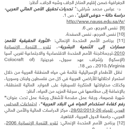
الجغرافية ضمن إقليم المناخ الجاف وشبه الجاف. أنظـر:
د- عباس محمد شراقي:"
تحديات تحقيق الأمن المائي العربي-
دراسة حالة – حوض النيل
"، ص 1.
http://www.nauss.edu.sa/Ar/
[9]
نفس المرجع، ص 6.
[10]
نفس المرجع، نفس الصفحة.
[11]
برنامج الأمم المتحـدة الإنمائي: «
الثّورة الحقيقية للأمم:
مسارات إلى التّنمية البشرية
»،
تقرير التنمية الإنسانية
2010
،ترجمة:لجنة الأمم المتحدة الاقتصادية والاجتماعية لغربي آسيا
(الإسكوا) بإشراف عهد سبول، فرجينيا: (
Colocraft of
Virginia
)،2010.، ص 18.
تظل الأطماع الإسرائيلية قائمة في مياه المنطقة العربية من خلال
استمرار احتلالها للأراضي العربية في كل من فلسطين ولبنان وسوريا،
وكذلك محاولاتها المتكررة للسيطرة على الموارد المائية للمنطقة،
بالإضافة إلى مطامعها في سرقة المزيد من المياه، أنظر:
شهرة قصيعة، ورقة عمل مقدمة لأشغال ورشة عمل تحت عنوان:
"
رفع كفاءة استخدام المياه في البلاد العربية
"
،
اجتماعات المجلس
العربي للمياه 26-28/02/2013
، مركز الدراسات المائية والأمن المائي
العربي، جامعة الدول العربية، القاهرة.
[12]
برنامج الأمم المتحدة الإنمائي:
تقرير التنمية الإنسانية 2006
،