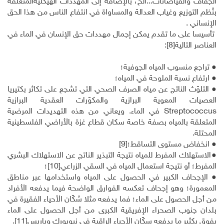
الجفاف والفياضانات...الخ، بالإضافة إلى المهدّدات الهيكليةالمتعلقة
بنُظم التوزيع وغياب العدالة والمساواة في انتفاع الناس من هذا الحق
الإنساني .
تأسيسا على ما تقدم يمكن إجمال مهددات حق الإنسان في الماء في
العناصر التالية
[8]
:
● تراجع منسوب المياه الجوفية؛
● ارتفاع نسبة الملوحة في المياه؛
● التلوّث الناتج عن مياه الصرف الصحي التي تشجع على تكاثر بكتيريا
العصيات المعوية البرازية والمكوّرات العقدية البرازية
Streptococcus
في الماء. ويعاني من هذه التهديدات المرضية
المتعلقة بالمياه بصفة خاصة سكان قطاع غزة بالأراضي الفلسطينية
المحتلة.
● انخفاض مستوى التساقط؛
[9]
●الاستهلاك المفرط للمياه نتيجة التبذير الناتج عن الاستهلاك البشري
المفرط؛ أو نتيجة استعمال المياه في السقي الزراعي
[10]
؛
● الإجحاف الكبير في الحصول على المياه واستخدامها عبر مناطق
المعمورة؛ وهو إجحاف تعكسه الفوارق الواضحة فيما يدفعه الأفراد
من أجل الحصول على الماء؛ فما يدفعه مثلا سُكّان الأحياء الفقيرة في
بلدان جنوب الصحراء الإفريقية الكبرى من أجل الحصول على الماء
يفوق بكثير ما يدفعه سكّان الأحياء الراقية في نيويورك وباريس
[11]
.