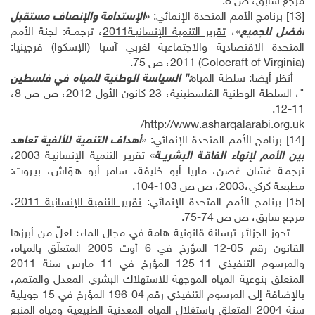
مرجع سابق، ص 8.
[13]
برنامج الأمم المتحدة الإنمائي:
«
الإستدامة والإنصاف مستقبل
أفضل للجميع
»،
تقرير التنمية الإنسانيـة2011
، ترجمــة: لجنة الأمم
المتحدة الاقتصادية والاجتماعية لغربي آسيا (الإسكوا) فرجينيا:
(
Colocraft of Virginia
) 2011، ص 75.
أنظر أيضا: سلطة المياه
:" السياسة الوطنية للمياه في فلسطين
"، السلطة الوطنية الفلسطينية، 23 كانون الأول 2012، ص ص 8،
11-12.
/
http://www.asharqalarabi.org.uk
[14]
برنامج الأمم المتحدة الإنمائي: «
أهداف التنمية للألفية تعاهد
بين الأمم لإنهاء الفاقـة البشريــة
»
تقريـر التنمية الإنسانيـة 2003
،
ترجمـة غسّان غصن، ماريا أبو خليفة، سامر أبو هـوّاش، بيـروت:
مطبعـة كركي،2003، ص ص 103-104.
[15]
برنامج الأمم المتحدة الإنمائي:
تقرير التنمية الإنسانية 2011
،
مرجع سابق، ص ص 74-75.
تحوز الجزائـر ترسانة قانونية هامة في مجال الماء؛ لعلّ من أبرزها
القانون رقم 05-12 المؤرخ في 6 أوت 2005 المتعلّق بالمياه،
والمرسوم التنفيذي 11-125 المؤرخ في 11 مارس سنة 2011
المتعلق بنوعية المياه الموجهة للاستهلاك البشري المعدل والمتمم،
بالإضافة إلى المرسوم التنفيذي رقم 04-196 المؤرخ في 15 جويلية
سنة 2004 المتعلق باستغلال المياه المعدنية الطبيعية ومياه المنبع