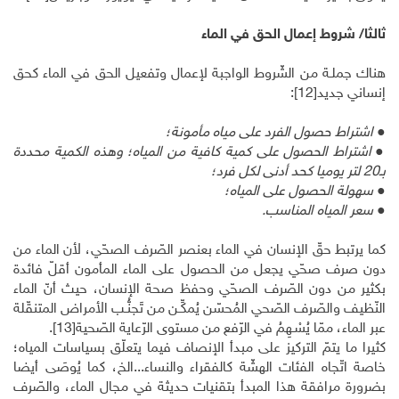
ثالثا/ شروط إعمال الحق في الماء
هناك جملـة من الشّروط الواجبة لإعمال وتفعيل الحق في الماء كحق
إنساني جديد
[12]
:
●
اشتراط حصول الفرد على مياه مأمونة؛
●
اشتراط الحصول على كمية كافية من المياه؛ وهذه الكمية محددة
بـ20 لتر يوميا كحد أدنى لكل فرد؛
●
سهولة الحصول على المياه؛
●
سعر المياه المناسب.
كما يرتبط حقّ الإنسان في الماء بعنصر الصّرف الصحّي، لأن الماء من
دون صرف صحّي يجعل من الحصول على الماء المأمون أقلّ فائدة
بكثير من دون الصّرف الصحّي وحفظ صحة الإنسان، حيث أنّ الماء
النّظيف والصّرف الصّحي المُحسّن يُمكِّـن من تَجنُّـب الأمراض المتنقّلة
عبر الماء، ممّا يُسْـهِمُ في الرّفع من مستوى الرّعاية الصّحية
[13]
.
كثيرا ما يتمّ التركيز على مبدأ الإنصاف فيما يتعلّق بسياسات المياه؛
خاصة اتّجاه الفئات الهشّة كالفقراء والنساء...الخ، كما يُوصَى أيضا
بضرورة مرافقة هذا المبدأ بتقنيات حديثة في مجال الماء، والصّرف