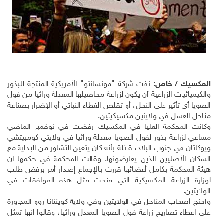
المكسيك / خاص:
نفت شركة "مونسانتو" الأمريكية المنتجة للبذور
والكيميائيات الزراعية أن يكون لزراعة محاصيلها المعدلة وراثيا من فول
الصويا أي تأثير على النحل، أو تقلص الغطاء النباتي أو الإضرار بصناعة
مناحل العسل في ولايتين مكسيكيتين
.
وكانت المحكمة العليا في المكسيك رفضت في نوفمبر الماضي
مساعي لزراعة بذور لفول الصويا معدلة وراثيا في ولايتي كومبيتشي
ويوكاتان في جنوب البلاد، قائلة بأنه كان يتعين التشاور من البداية مع
السكان الأصليين الذين يعارضونها. وقالت المحكمة في حكمها ان
هيئة المحكمة بكامل أعضائها قررت بالإجماع إصدار أمر برفض طلب
لوزارة الزراعة المكسيكية التي منحت مثل هذه الموافقات في
الولايتين
.
واحتج أصحاب المناحل في الولايتين وفي ولاية كوينتانا روو المجاورة
على اعطاء تصاريح زراعة فول الصويا المعدل وراثيا، وقالوا انها تمثل