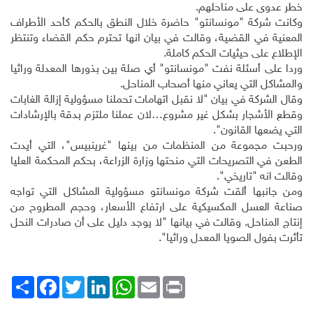
خطر عدوى على مناحلهم
.
وكانت شركة "مونسانتو" حاضرة خلال النطق بالحكم كأحد الأطراف
المعنية في القضية، وقالت في بيان انها تحترم حكم القضاء وتنتظر
الإطلاع على حيثيات الحكم كاملة
.
وردا على أسئلة نفت "مونسانتو" أي صلة بين بذورها المعدلة وراثيا
والمشاكل التي يعاني منها أصحاب المناحل
.
وقال الشركة في بيان "لا نقبل اتهامات تحملنا مسؤولية إزالة الغابات
وقطع الأشجار بشكل غير مشروع…لان عملنا ملتزم بدقة بالإرشادات
التي يضعها القانون".
ورحبت مجموعة من المنظمات من بينها "غرينبيس"، التي أيدت
الطعن في التصريحات التي منحتها وزارة الزراعة، بحكم المحكمة العليا
وقالت انه "تاريخي".
ومن جانبها ألقت شركة مونسانتو مسؤولية المشاكل التي تواجه
صناعة العسل المكسيكية على ارتفاع الأسعار، وحجم المطروح من
إنتاج المناحل. وقالت في بيانها "لا يوجد دليل على أن صادرات النحل
تأثرت بفول الصويا المعدل وراثيا".
Print
Email
WhatsApp
LinkedIn
Twitter
انشر
Facebook