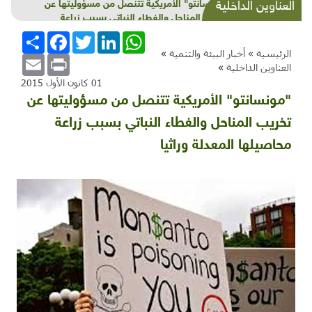
لا توقعات إيجابية من قمة باريس الـ21 للتخفيف من
العناوين الداخلية
تغيّر المناخ
WhatsApp
LinkedIn
Twitter
Facebook
انشر
الرئيسية »
أخبار البيئة والتنمية
»
Email
Print
العناوين الداخلية
»
01 كانون الأول 2015
"مونسانتو" الأمريكية تتنصل من مسؤوليتها عن
تخريب المناحل والغطاء النباتي بسبب زراعة
محاصيلها المعدلة وراثيا