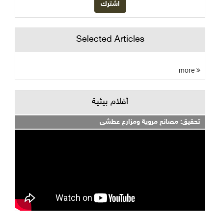
Selected Articles
more
أفلام بيئية
تحقيق: مصانع مروية ومزارع عطشى