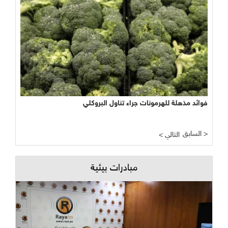
فوائد مذهلة للهرمونات جراء تناول البروكلي
السابق >
< التالي
مبادرات بيئية