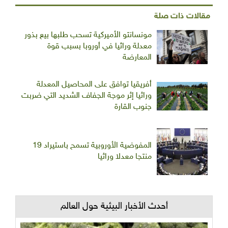
مقالات ذات صلة
مونسانتو الأميركية تسحب طلبها بيع بذور
معدلة وراثيا في أوروبا بسبب قوة
المعارضة
أفريقيا توافق على المحاصيل المعدلة
وراثيا إثر موجة الجفاف الشديد التي ضربت
جنوب القارة
المفوضية الأوروبية تسمح باستيراد 19
منتجا معدلا وراثيا
أحدث الأخبار البيئية حول العالم