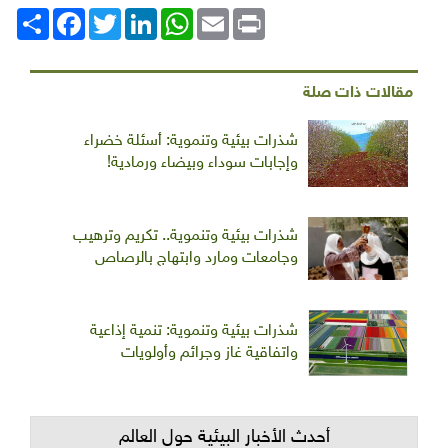
Print
Email
WhatsApp
LinkedIn
Twitter
انشر
Facebook
مقالات ذات صلة
شذرات بيئية وتنموية: أسئلة خضراء
وإجابات سوداء وبيضاء ورمادية!
شذرات بيئية وتنموية.. تكريم وترهيب
وجامعات ومارد وابتهاج بالرصاص
شذرات بيئية وتنموية: تنمية إذاعية
واتفاقية غاز وجرائم وأولويات
أحدث الأخبار البيئية حول العالم