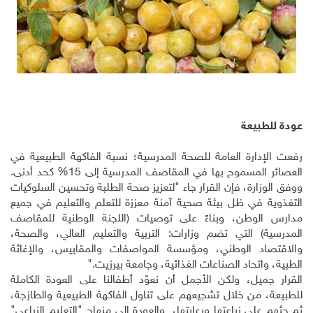
عودة للطبيعة
رفعت الإدارة العامة للصحة المدرسية؛ نسبة الفاكهة الطبيعية في
العصائر المسموح بها في المقاصف المدرسية إلى 15% كحد أدنى.
ووفق الوزارة، فإن القرار جاء "لتعزيز صحة الطلبة وتحسين السلوكيات
التغذوية في ظل بيئة صحية آمنة معززة للتعلم والتعليم في جميع
مدارس الوطن، وبناءً على توصيات (اللجنة الوطنية للمقاصف
المدرسية) التي تضم وزارات: التربية والتعليم العالي، والصحة،
والاقتصاد الوطني، ومؤسسة المواصفات والمقاييس، والإغاثة
الطبية، واتحاد الصناعات الغذائية، وجامعة بيرزيت."
القرار جميل، ولكن الأجمل أن نعوّد أطفالنا على العودة الكاملة
للطبيعة، من خلال تشجيعهم على تناول الفاكهة الطبيعية والطازجة،
ثم حثهم على زراعتها ورعايتها، والعودة إلى منهاج "التعليم الزراعي"