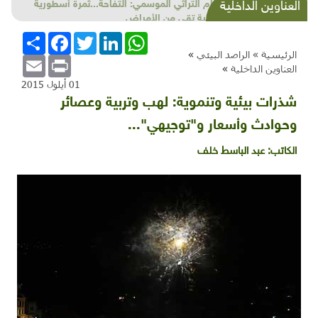
الطعام التراثي الموسمي: التفاحة...ثمرة أسطورية
العناوين الداخلية
وصيدلية تقي من الأمراض
WhatsApp
LinkedIn
Twitter
Facebook
انشر
الرئيسية »
الراصد البيئي
»
Email
Print
العناوين الداخلية
»
01 أيلول 2015
شذرات بيئية وتنموية: لهب وتربية وعصائر
وحوادث وأسعار و"توجيهي"...
الكاتب:
عبد الباسط خلف