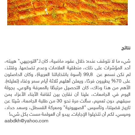
نتائج
شيء ما لا نتوقف عنده: خلال عقود ماضية، كان لـ"التوجيهي" هيبته،
أحد المؤشرات على ذلك، منطقية العلامات وعدم تضخمها. وقتئذ،
لم نكن نسمع عن
) 99,8
أسوة بانتخاباتنا العربية)، وكان الحاصلون
على 70% يطيرون فرحًا، ويعلن أهلهم ثلاثة أيام سمر وغناء (تعليله).
الأهم من هذا وذاك، كان التحصيل مرتبطًا بالمعرفة والوعي. بجولة
اليوم في الجامعات، علينا أن نقارن بين ثقافة الأبناء الأعزاء بمن
سبقهم. دون تعميم، سألت مرة نحو 30 من طلبة الجامعة، شيئا عن
تاريخ قضيتنا، وتأسيس "الصهيونية" ومعركة القسطل، وسعد حداد،
وميسي. لكم أن تتخيلوا الإجابات. يبدو أن العولمة مست بكل شيء
!
aabdkh@yahoo.com