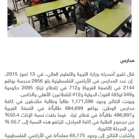
مدارس
قال تقرير أصدرته وزارة التربية والتعليم العالي، في 13 تموز 2015،
إن عدد المدارس في الأراضي الفلسطينية بلغ 2856 مدرسة بواقع
2144 في (الضفة الغربية) و712 في (قطاع غزة)
:
2095
حكومية
و
349
لوكالة الغوث الدولية و
412
للقطاعين: الأهلي والخاص.
وبينت النتائج وجود
1,171,596
طالباً وطالبة ملتحقين في كافة
مدارس الوطن، بواقع
684,699
طالباً/ة في الضفة الغربية
و
486,897
طالباً/ة في قطاع غزة. فيما بلغت نسبة الإناث
50.4
%
من مجموع الطلبة في كافة المراحل، لترتفع هذه النسبة إلى
55.7
%
في المرحلة الثانوية.
وأشارت النتائج إلى وجود
65,175
معلماً/ة في الأراضي الفلسطينية