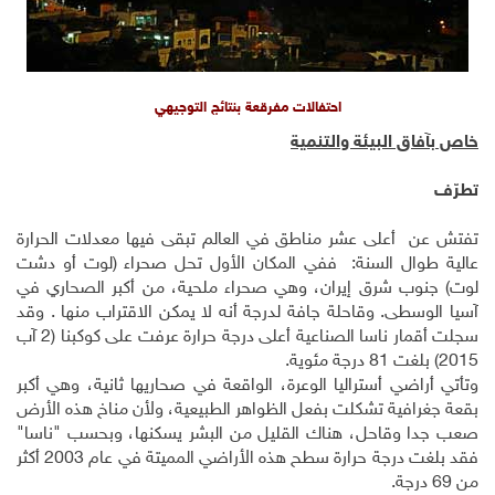
احتفالات مفرقعة بنتائج التوجيهي
خاص بآفاق البيئة والتنمية
تطرّف
تفتش عن أعلى عشر مناطق في العالم تبقى فيها معدلات الحرارة
عالية طوال السنة
:
ففي المكان الأول تحل صحراء (لوت أو دشت
لوت) جنوب شرق إيران، وهي صحراء ملحية، من أكبر الصحاري في
آسيا الوسطى. وقاحلة جافة لدرجة أنه لا يمكن الاقتراب منها
.
وقد
سجلت أقمار ناسا الصناعية أعلى درجة حرارة عرفت على كوكبنا (2 آب
2015) بلغت 81 درجة مئوية
.
وتأتي أراضي أستراليا الوعرة، الواقعة في صحاريها ثانية، وهي أكبر
بقعة جغرافية تشكلت بفعل الظواهر الطبيعية، ولأن مناخ هذه الأرض
صعب جدا وقاحل، هناك القليل من البشر يسكنها، وبحسب "ناسا"
فقد بلغت درجة حرارة سطح هذه الأراضي المميتة في عام 2003 أكثر
من 69 درجة
.