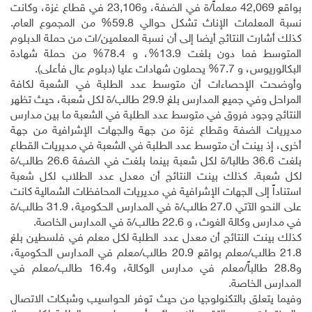
بواقع
42,069
معلماً/ة في الضفة، و
23,106
في قطاع غزة، وكانت
نسبة المعلمات الإناث تشكل حوالي
59.8
% من المجموع العام.
كذلك أشارت النتائج أيضا إلى أن نسبة المعلمين/ات من حملة الدبلوم
المتوسط فما دون بلغت
13.9
%، و
78.4
% من حملة شهادة
البكالوريوس، و
7.7
% يحملون شهادات عليا (دبلوم عال فأعلى).
وأوضحت الإحصاءات أن متوسط عدد الطلبة في الشعبة لكافة
المراحل وفي جميع المدارس بلغ 29.9 طالب/ة لكل شعبة، حيث تظهر
النتائج وجود فروق في متوسط عدد الطلبة في الشعبة ما بين مدارس
مديريات الضفة وقطاع غزة من جهة والجهات الإشرافية من جهة
أخرى، إذ بينت أن متوسط عدد الطلبة في الشعبة في مديريات القطاع
بلغت 36.6 طالبا/ة لكل شعبة بينما بلغت في الضفة 26.6 طالب/ة
لكل شعبة. كذلك بينت النتائج أن معدل عدد الطلاب لكل شعبة
استناداً إلى الجهات الإشرافية في مديريات المحافظات الشمالية كانت
على النحو الآتي 27.0 طالب/ة في المدارس الحكومية، 31.9 طالب/ة
في مدارس وكالة الغوث، و 22.6 طالب/ة في المدارس الخاصة.
كذلك بينت النتائج أن معدل عدد الطلبة لكل معلم في فلسطين بلغ
21.8 طالب/معلم بواقع 20.9 طالب/معلم في المدارس الحكومية،
و28.8 طالباً/معلم في مدارس الوكالة، و16.4 طالب/معلم في
المدارس الخاصة.
وفيما يتعلق بالتكنولوجيا من حيث توفر الحواسيب وشبكات الاتصال