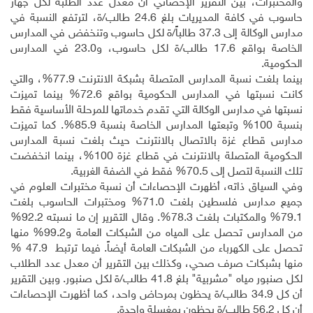
والمختبرات، بين التقرير الإحصائي أن معدل عدد الطلبة لكل جهاز
حاسوب في كافة المديريات بلغ 24.6 طالب/ة، لترتفع النسبة في
مدارس الوكالة إلى 37.3 طالباً/ة لكل حاسوب وتنخفض في المدارس
الخاصة بواقع 17.6 طالب/ة لكل حاسوب، و23.0 في المدارس
الحكومية.
بينما بلغت نسبة المدارس المتصلة بشبكة الانترنت 77.9%، والتي
كانت نسبتها في المدارس الحكومية بواقع 72.6% بينما تميزت
نسبتها في مدارس الوكالة التي تقدم خدماتها للمرحلة الأساسية فقط
بنسبة 100% وتبعتها المدارس الخاصة بنسبة 85.9%. كما تميزت
مدارس قطاع غزة بالاتصال بالانترنت حيث بلغت نسبة المدارس
الحكومية المتصلة بالانترنت في قطاع غزة 100%، بينما انخفضت
تلك النسبة لتصل إلى 70.5% فقط في الضفة الغربية.
وفي السياق ذاته، أظهرت الإحصاءات أن نسبة مختبرات العلوم في
جميع مدارس فلسطين بلغت 71.0% ومختبرات الحاسوب بلغت
79.1% والمكتبات بلغت 78.3%. وقال التقرير إن ما نسبته 92.2%
من المدارس تحصل على المياه من الشبكات العامة و99.2% منها
تحصل على الكهرباء من الشبكات العامة أيضاً. فيما ترتبط 47.9 %
منها بشبكات صرف صحي، وكذلك بين التقرير أن معدل عدد الطلاب
لكل صنبور مياه "مشربية" بلغ 41.8 طالب/ة لكل صنبور. وبين التقرير
أن كل 34.9 طالب/ة يحظون بمرحاض واحد، كما أظهرت الإحصاءات
أن كل 56.2 طالب/ة يحظون بمغسلة واحدة.