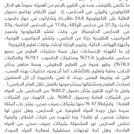
ما نكتفي بالتوقف عنده في التقرير بالرغم من أهميته عموماً هو الحال
التكنولوجي والبيئي في المدارس، إذ تبين الأرقام تواضع حصول
الطلبة على التكنولوجيا( 24.6 طالب/ة يتشاركون في جهاز حاسوب
واحد)، و37.3 في مدارس الوكالة، و17.6 في المدارس الخاصة، و23
في المدارس الحكومية). في وقت تنتشر التكنولوجيا وتصبح
الحواسيب التقليدية جزءًا من الماضي، وتنتشر الحواسيب اللوحية،
وأجهزة الهواتف الذكية، وتروج الوزارة لإنشاء بوابات تعليم إلكترونية!
إن ما أظهرته الإحصاءات حول نسبة مختبرات العلوم في جميع
مدارس فلسطين( 71.0% ومختبرات الحاسوب 79.1% والمكتبات
78.3%). يظهر فجوة في التعليم التطبيقي، وسط مناهج يحتاج
لتجارب عملية وتعليم بالاكتشاف. كما أن وجود مختبرات بهذه النسب،
التي قد يعتبرها البعض جيدة، لا تعني بالضرورة أن كل المعلمين
لمباحث العلوم ومشتقاتها يستخدمونها بالفعل خلال العام الدراسي.!
ولعل ما أبرزه التقرير بشأن حصول 92.2% من المدارس على المياه
من الشبكات العامة وحصول 99.2% على الكهرباء من الشبكات
العامة ً. وارتباط47.9 % منها بشبكات صرف صحي، يفتح باب أسئلة
عديدة حول جودة المياه المتوفرة في المدارس، وهل تجري لها
عمليات فحص، أو فلترة؟ وما تشهده من فترات انقطاع، وكيفية
تخلص المدارس غير المشمولة بشبكات صرف صحي من المياه
العادمة، وهل ثمة توجهات مستقبلية لمعالجة المياه السوداء