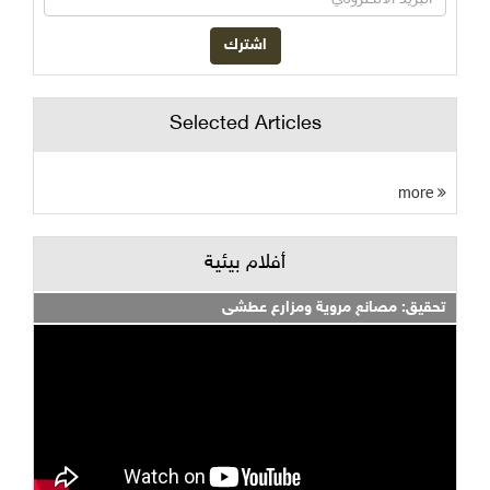
Selected Articles
more
أفلام بيئية
تحقيق: مصانع مروية ومزارع عطشى