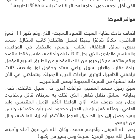
الذي أفل نجمه، دون الحاجة لعصائر لا تمت بنسبة 85% للطبيعة."
قوائم الموت
!
أضاف حادث عقابا- السبت الأسود المميت- الذي وقع ظهر 11 تموز
الماضي، مكانًا شاغرًا جديدًا لسجل هاتفك( كاتب المقال). محمد
بدوي، سائق الحافلة، الشاب الوسيم، والدقيق في المواعيد،
والمبتسم والهادئ، الذي رحل تاركاً دنياه وأحلامه، وليس فقط مقوده
ورقم هاتفه. مع كل مرور من ذلك المقطع من الطريق السريع المؤهل
لبلدة عقابا، والعابر لسهل زراعي ممتد وحقول لوز واسعة، كانت
ترافقني الكاميرا، لتوثيق فراغات الدرب الجميلة، وتتملكني في الآن
ذاته الخشية من السرعة المجنونة لبعض السائقين
...
سبق رحيل محمد المفجع، فراغات أخرى في سجل هاتفك، ففي
بداياته السائق طلال ظاهر، الذي فتك به سرطان قاتل ومفاجئ.
وعلى بعد حروف منه، أزاح الواعظ الأكبر الزميل المقدسي وليد
العلمي، ومثله فعل بزميل العمل محمود نصر (أبو حكمت)، وليس
ببعيد وصل إلى حيز الصديق العجوز والأشقر أبو زياد العارضة، ونال
من غيرهم
.
رحم الله الموتى، وآخرهم محمد، وكان الله في عون أهله وأحبته.
وقاتل الله جنون الزمن: السرعة ومن يسير في ركبها
!