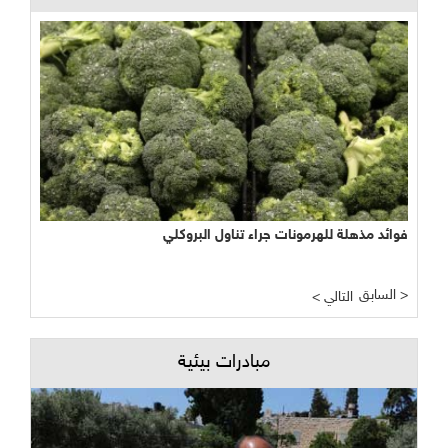
فوائد مذهلة للهرمونات جراء تناول البروكلي
السابق >
< التالي
مبادرات بيئية