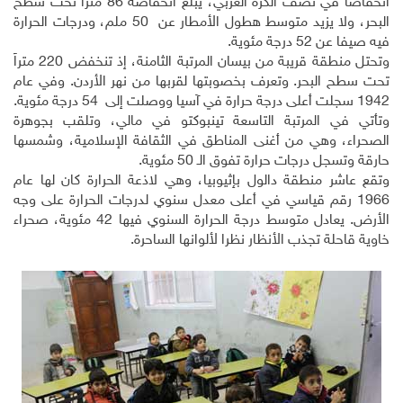
انخفاضا في نصف الكرة الغربي، يبلغ انخفاضه 86 متراً تحت سطح
البحر، ولا يزيد متوسط هطول الأمطار عن 50 ملم، ودرجات الحرارة
فيه صيفا عن 52 درجة مئوية
.
وتحتل منطقة قريبة من بيسان المرتبة الثامنة، إذ تنخفض 220 متراً
تحت سطح البحر. وتعرف بخصوبتها لقربها من نهر الأردن. وفي عام
1942 سجلت أعلى درجة حرارة في آسيا ووصلت إلى 54 درجة مئوية
.
وتأتي في المرتبة التاسعة تينبوكتو في مالي، وتلقب بجوهرة
الصحراء، وهي من أغنى المناطق في الثقافة الإسلامية، وشمسها
حارقة وتسجل درجات حرارة تفوق الـ 50 مئوية
.
وتقع عاشر منطقة دالول بإثيوبيا، وهي لاذعة الحرارة كان لها عام
1966 رقم قياسي في أعلى معدل سنوي لدرجات الحرارة على وجه
الأرض. يعادل متوسط درجة الحرارة السنوي فيها 42 مئوية، صحراء
خاوية قاحلة تجذب الأنظار نظرا لألوانها الساحرة.