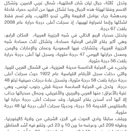
وتحل ثالثة، جبال تيان شان الملتهبة، شمال غربي الصين. وتشكل
الاسم وفقا لهيئة هذه الجبال وما تشكل فيها من أخاديد حمراء قاحلة
ومدهشة جراء عوامل الطبيعة والتي تبدو كاللهب، ولم تسم فقط
لشكلها وإنما لضراوة لهيبها، إذ سجلت أعلى درجة حرارة عام 2008
بلغت 67 درجة.
وتحتل صحراء الربع الخالي في شبه الجزيرة العربية، المكان الرابع،
وهي أكبر بقاع الأرض الرملية مساحة، وتشكل ثلث مساحة شبه
الجزيرة العربية، وتتشارك فيها السعودية وعمان والإمارات واليمن.
ومعدل حرارتها اليومي 47 درجة مئوية، وسجل لها أعلى درجة حرارة
بلغت 56 درجة مئوية
.
وتجيء في المرتبة الخامسة مدينة العزيزية، في الشمال الغربي لليبيا.
والتي دخلت سجل الأرقام القياسية عام 1922 حيث سجلت أعلى
درجة حرارة بلغت 58 درجة مئوية، وتسجل عادة درجات صيفية تبلغ 48
درجة. وتحل في المرتبة السادسة مدينة قبلي جنوب تونس، وهي
غنية بالأعراق؛ منها العربي والبربري والأفريقي. وجمال صحرائها جذاب
إلا أنها أحد أسخن بقاع أفريقيا، وقد سجلت أعلى درجة حرارة لها
بالمقاييس القديمة 55 درجة، وحديثا سجلت أعلى درجة لها 48 درجة
مئوية
.
ويقف سابعًا وادي الموت في الجزء الشرقي من ولاية كاليفورنيا،
وطوله 209 كم، وعرضه ما بين 10 و 23 كم، وتقع فيه أشد المناطق