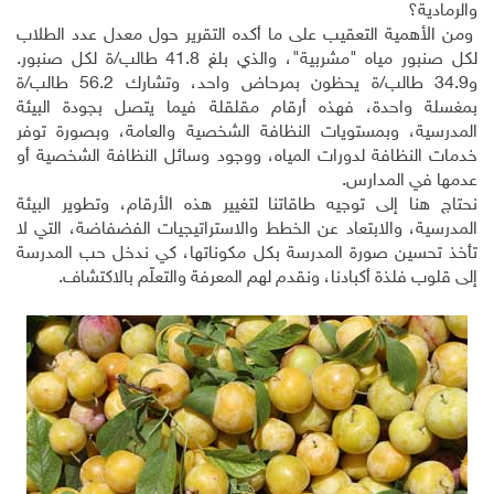
والرمادية؟
ومن الأهمية التعقيب على ما أكده التقرير حول معدل عدد الطلاب
لكل صنبور مياه "مشربية"، والذي بلغ 41.8 طالب/ة لكل صنبور.
و34.9 طالب/ة يحظون بمرحاض واحد، وتشارك 56.2 طالب/ة
بمغسلة واحدة، فهذه أرقام مقلقلة فيما يتصل بجودة البيئة
المدرسية، وبمستويات النظافة الشخصية والعامة، وبصورة توفر
خدمات النظافة لدورات المياه، ووجود وسائل النظافة الشخصية أو
عدمها في المدارس.
نحتاج هنا إلى توجيه طاقاتنا لتغيير هذه الأرقام، وتطوير البيئة
المدرسية، والابتعاد عن الخطط والاستراتيجيات الفضفاضة، التي لا
تأخذ تحسين صورة المدرسة بكل مكوناتها، كي ندخل حب المدرسة
إلى قلوب فلذة أكبادنا، ونقدم لهم المعرفة والتعلّم بالاكتشاف.