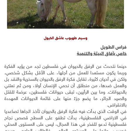
وسيم طهبوب عاشق الخيول
فراس الطويل
خاص بآفاق البيئة والتنمية
حينما نتحدث عن الرفق بالحيوان في فلسطين تجد من يؤيد الفكرة
وربما يكون مستعدا للعمل من أجلها، على الأقل بشكل شخصي.
ولكن في أحيان كثيرة، تقابل فكرة الرفق بالحيوان بالسخرية والنقد بل
والعمل ضدها، من منطلق أن نحمي الإنسان أولا، ومن ثم نعتني
بالحيوانات. وما بين الرأيين، تبقى حيوانات فلسطين، عرضة للقتل
والصيد الجائر، ما يضع جزءً منها على قائمة الحيوانات المهددة
بالانقراض.
في الوقت الذي بدأت فيه فكرة الرفق بالحيوان تأخذ اتجاها تصاعديا
في الاراضي الفلسطينية، بدأت تطفو على السطح قصص نجاح
فلسطينية تدعو للفخر في هذا المجال، ليس على المستوى المحلي