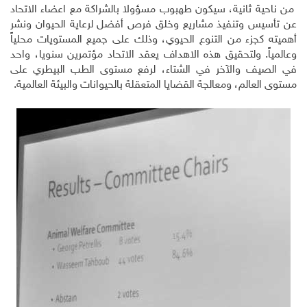
من ناحية ثانية، سيكون طهبوب مسؤولا بالشراكة مع اعضاء الاتحاد
عن تأسيس وتنفيذ مشاريع وخلق فرص أفضل لرعاية الحيوان ونشر
أهميته كجزء من التنوع الحيوي، وذلك على جميع المستويات محلياً
وعالمياً. ولتحقيق هذه الاهداف يعقد الاتحاد مؤتمرين سنويا، واحد
في الصيف والآخر في الشتاء، لرفع مستوى الطب البيطري على
مستوى العالم، ومعالجة القضايا المتعقلة بالحيوانات والبيئة العالمية.