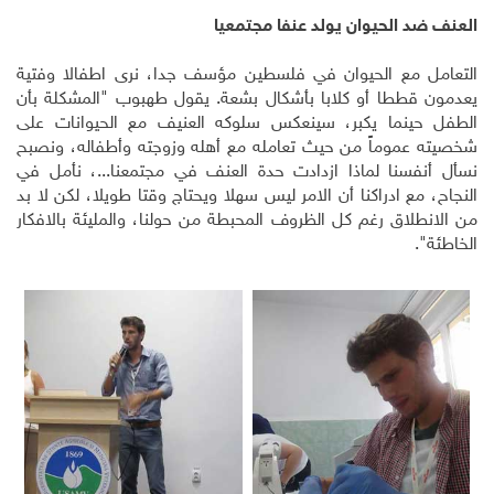
العنف ضد الحيوان يولد عنفا مجتمعيا
التعامل مع الحيوان في فلسطين مؤسف جدا، نرى اطفالا وفتية
يعدمون قططا أو كلابا بأشكال بشعة. يقول طهبوب "المشكلة بأن
الطفل حينما يكبر، سينعكس سلوكه العنيف مع الحيوانات على
شخصيته عموماً من حيث تعامله مع أهله وزوجته وأطفاله، ونصبح
نسأل أنفسنا لماذا ازدادت حدة العنف في مجتمعنا...، نأمل في
النجاح، مع ادراكنا أن الامر ليس سهلا ويحتاج وقتا طويلا، لكن لا بد
من الانطلاق رغم كل الظروف المحبطة من حولنا، والمليئة بالافكار
الخاطئة".