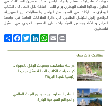
حيوانات قلقيلية، مسلخ بلدية نابلس، مركز تحسين السلالات في
الخليل، ودائرة الطب البيطري برام الله.
اضافة لكل ذلك، كان للشاب
البيطري مشاركات في العديد من البرامج والفعاليات غير المنهجية،
كبرنامج زاجل للتبادل الطلابي في دائرة العلاقات العامة في جامعة
النجاح و
JAI
وبعض المؤتمرات على الصعيد الدولي في تمثيل
فلسطين.
Print
Email
WhatsApp
LinkedIn
Twitter
انشر
Facebook
مقالات ذات صلة
دراسة ستغضب جمعيات الرفق بالحيوان:
كيف باتت الكلاب الضالة تمثل تهديدا
رئيسيا للحياة البرية؟
المناخ المتطرف يهدد رموز التراث العالمي
والمواقع السياحية البارزة