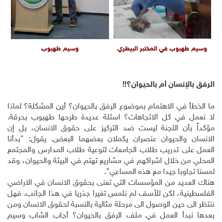
وسيم طهبوب في المختبر البيطري
وسيم طهبوب
الرفق بالإنسان أم بالحيوان؟!!
ما الخطأ في الاهتمام بموضوع الرفق بالحيوان؟ أين المشكلة؟ لماذا
لا نعمل في كل الاتجاهات؟ اسئلة عديدة طرحها طهبوب بحرقة.
مؤكداً بأن اللجنة ليست ضد التركيز على حقوق الانسان، بل إن
الانسان والحيوان عنصران يكملان بعضهما البعض. يقول: "بدأنا
العمل على تدريب طلاب الجامعات لتوعية طلاب المدارس والمجتمع
المحلي من خلال اشراكهم في مشاريع تهتم في البيئة والحيوان، وقد
لمسنا تجاوبا جيدا مع هذه المساعي".
هناك العديد من المؤسسات التي تعنى بحقوق الانسان في الاراضي
الفلسطينية، لكن للأسف لم نلمس تغيرا جذريا في هذا الجانب. فهل
ننتظر الى حين الوصول الى مرحلة مثالية بالنسبة لحقوق الانسان ومن
بعدها نبدأ العمل في ملف الرفق بالحيوان؟ أجاب الشاب وسيم