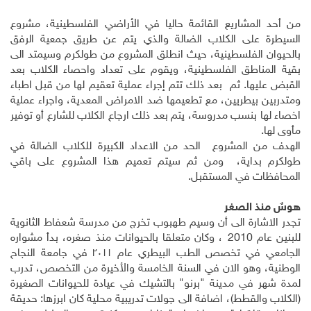
من أحد المشاريع القائمة حاليا في الأراضي الفلسطينية، مشروع
السيطرة على الكلاب الضالة والذي يتم عن طريق جمعية الرفق
بالحيوان الفلسطينية، حيث انطلق المشروع من طولكرم وسيمتد الى
بقية المناطق الفلسطينية، ويقوم على تعداد واحصاء الكلاب بعد
القبض عليها. ثم بعد ذلك تتم إجراء عملية تعقيم لها من قبل اطباء
ومتدربين بيطريين، مع تطعيمها ضد الامراض المعدية، واجراء عملية
اخصاء لها بنسب مدروسة، يتم بعد ذلك ارجاع الكلاب للشارع أو توفير
مأوى لها.
الهدف من المشروع الحد من الاعداد الكبيرة للكلاب الضالة في
طولكرم بداية، ومن ثم سيتم تعميم هذا المشروع على باقي
المحافظات في المستقبل
.
هوسٌ منذ الصغر
تجدر الاشارة الى أن وسيم طهبوب تخرج من مدرسة شعفاط الثانوية
للبنين عام 2010 ، وكان متعلقا بالحيوانات منذ صغره، بدأ مشواره
الجامعي في تخصص الطب البيطري عام ٢٠١١ في جامعة النجاح
الوطنية، وهو الان في السنة الخامسة والأخيرة من التخصص، تدرب
لمدة شهر في مدينة "برنو" بالتشيك في عيادة للحيوانات الصغيرة
(الكلاب والقطط)، اضافة الى جولات تدريبية محلية كان ابرزها: حديقة