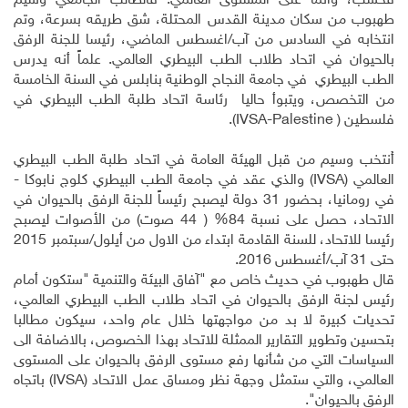
فحسب، وانما على المستوى العالمي. فالطالب الجامعي وسيم
طهبوب من سكان مدينة القدس المحتلة، شق طريقه بسرعة، وتم
انتخابه في السادس من آب/اغسطس الماضي، رئيسا للجنة الرفق
بالحيوان في اتحاد طلاب الطب البيطري العالمي. علماً أنه يدرس
الطب البيطري في جامعة النجاح الوطنية بنابلس في السنة الخامسة
من التخصص، ويتبوأ حاليا رئاسة اتحاد طلبة الطب البيطري في
فلسطين (
IVSA-Palestine
).
أُنتخب وسيم من قبل الهيئة العامة في اتحاد طلبة الطب البيطري
العالمي (
IVSA
) والذي عقد في جامعة الطب البيطري كلوج نابوكا -
في رومانيا، بحضور 31 دولة ليصبح رئيساً للجنة الرفق بالحيوان في
الاتحاد، حصل على نسبة 84% ( 44 صوت) من الأصوات ليصبح
رئيسا للاتحاد، للسنة القادمة ابتداء من الاول من أيلول/سبتمبر 2015
حتى 31 آب/أغسطس 2016.
قال طهبوب في حديث خاص مع "آفاق البيئة والتنمية "ستكون أمام
رئيس لجنة الرفق بالحيوان في اتحاد طلاب الطب البيطري العالمي،
تحديات كبيرة لا بد من مواجهتها خلال عام واحد، سيكون مطالبا
بتحسين وتطوير التقارير الممثلة للاتحاد بهذا الخصوص، بالاضافة الى
السياسات التي من شأنها رفع مستوى الرفق بالحيوان على المستوى
العالمي، والتي ستمثل وجهة نظر ومساق عمل الاتحاد (
IVSA
) باتجاه
الرفق بالحيوان".