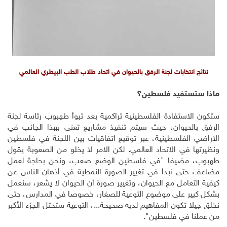
نتائج انتخابات لجنة الرفق بالحيوان في اتحاد طلاب الطب البيطري العالمي
ماذا ستستفيد فلسطين؟
ستكون الاستفادة الفلسطينية تراكمية بعد تبوأ طهبوب رئاسة لجنة
الرفق بالحيوان، حيث سيتم تنفيذ مشاريع تعنى بهذا الجانب في
الاراضي الفلسطينية، عبر توقيع اتفاقيات بين اللجنة في فلسطين
ونظيرتها في الاتحاد العالمي. لكن الامر لا يخلو من الصعوبة يقول
طهبوب، مضيفا "في فلسطين الوضع صعب، ونحن بحاجة لعمل
مضاعف حتى نبدأ في تغيير الصورة النمطية في أذهان الناس عن
كيفية التعامل مع الحيوان، وتغيير صورة أن الحيوان لا يشعر، سنعمل
بشكل كبير على موضوع التوعية للصغار، خصوصا في المدارس، حتى
نخلق جيلا تكون المفاهيم لديه صحيحة...، التوعية ستحتل الجزء الأكبر
من عملنا في فلسطين".