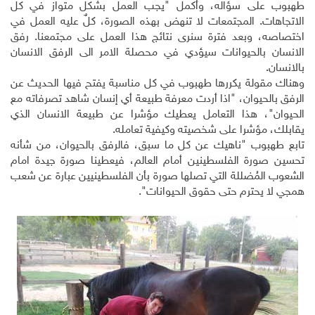
طهبوب على سؤاله، وأكمل "يجب العمل بشكل متواز في كل
الاتجاهات. المجتمعات لا تنهض بهذه الصورة، كلٌ عليه العمل في
اختصاصه، وبعد فترة سنرى نتائج هذا العمل على مجتمعنا. رفق
الانسان بالحيوانات سيؤدي في محصلة الامر الى الرفق الانسان
بالانسان.
وهناك مقولة يكررها طهبوب في كل مناسبة يفتح فيها الحديث عن
الرفق بالحيوان، "اذا أردت معرفة طبيعة أي إنسان شاهد تصرفاته مع
الحيوان"، هذا التعامل يعطيك مؤشرا عن طبيعة الانسان الذي
يقابلك، مؤشرا على شخصيته وكيفية تعامله.
تابع طهبوب "ناهيك عن كل ما سبق، فالرفق بالحيوان، من شأنه
تحسين صورة الفلسطينين أمام العالم، فيعطينا صورة جيدة امام
الشعوب المُضللة التي تصلها صورة بأن الفلسطينيين عبارة عن شعب
همجي لا يحترم حتى حقوق الحيوانات".