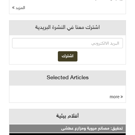
المزيد
اشترك معنا في النشرة البريدية
Selected Articles
more
أفلام بيئية
تحقيق: مصانع مروية ومزارع عطشى