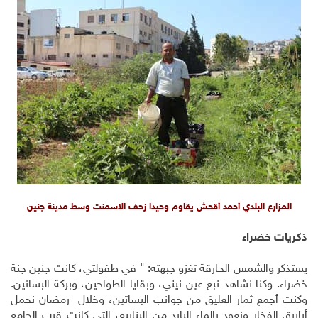
المزارع البلدي أحمد أقحش يقاوم وحيدا زحف الاسمنت وسط مدينة جنين
ذكريات خضراء
يستذكر والشمس الحارقة تغزو جبهته: " في طفولتي، كانت جنين جنة
خضراء. وكنا نشاهد نبع عين نيني، وبقايا الطواحين، وبركة البساتين.
وكنت أجمع ثمار العليق من جوانب البساتين، وخلال رمضان نحمل
أباريق الفخار ونعود بالماء البارد من الينابيع، التي كانت قرب الجامع