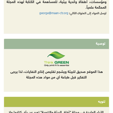
ومؤسسات، أطفالا وأندية بيئية، للمساهمة في الكتابة لهذه المجلة
المحكّمة علمياً.
george@maan-ctr.org
ترسل المواد إلى العنوان التالي:
توصية
هذا الموقع صديق للبيئة ويشجع تقليص إنتاج النفايات، لذا يرجى
التفكير قبل طباعة أي من مواد هذه المجلة
تنويه
الآراء الواردة في مجلة "آفاق البيئة والتنمية" تعبر عن رأي كتابها ولا