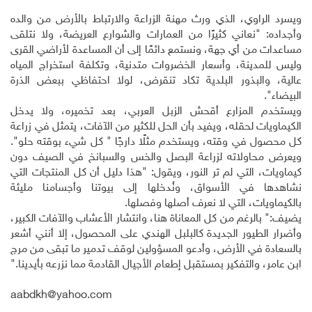
ويسرد الراوي، الذي ورث مهنة الزراعة والارتباط بالأرض من والده
وأجداده: "نعاني كثيرًا من العمارات والشوارع العريضة، ولا نتلقى
مساعدات من أي جهة، ونستمع دائمًا إلى أن المساعدة لأراضي القرى
وليس للمدينة، وأسعار الخضروات متدنية، وتكلفة استخراج المياه
عالية، والبذور البلدية تكاد تنقرض، لولا احتفاظي ببعض الذرة
البيضاء".
ويستخدم المزارع أقحش الزبل العربي، بعد تخميره، ولا يدخل
الكيماويات لحقله، ويفيد بأن الحل للكثير من الآفات، يتمثل في زراعة
كل محصول في وقته، ويستخدم مثلًا دارجًا " كل شيء بوقته حلو".
ويعرض محاولاته لزراعة البصل والخس والسبانخ في الصيف دون
كيماويات، التي لم تر النور، ويقول: "هذا دليل أن كل المنتجات التي
نشاهدها في الأسواق، ونُدخلها إلى بيوتنا وأجسامنا مليئة
بالكيماويات، التي لا نعرف أصلها وفصلها.
يضيف:" بالرغم من كل المعاناة هنا، وانتشار الأعشاب والآفات الكبير،
وأضرار الطيور الجديدة كالبلبل الهندي على المحصول، إلا أنني أشعر
بالسعادة في الأرض، وأدعو المسؤولين لوقف تدمير ما تبقى من مرج
ابن عامر، والتفكير بمستقبل إطعام الأجيال القادمة مما نزرعه بأيدينا."
aabdkh@yahoo.com