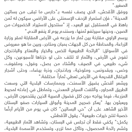
الصغير."
ووفق الأقحش، الذي يصف نفسه بـ"حارس ما تبقى من بساتين
المدينة"، فإن استمرار الزحف الإسمنتي على الأراضي سيكون له ثمن
باهظ في المستقبل غير البعيد، إذ "سنتحول لاستيراد الخضروات من
الصين، وحينها سيرتفع ثمنها، وسنندم يوم لا ينفع الندم."
يرسم الراوي مقارنة بين ثمار ما يزرعه في الأرض المقابلة لمقر وزارة
الزراعة، والمحاطة من كل الجهات بمبان ومتاجر، وبين ما هو معروض
في الأسواق: "الرائحة الطبيعية للخس والخيار والنعناع والباذنجان
تفوح في الأرض، والثمار لا تتلف حتى لو خزناها لأسبوعين، وكل
شيء طبيعي في الصيف والشتاء من بصل، وفول، وملفوف،
وخس، وبقدونس، وملوخية، وباذنجان، وذرة بيضاء، وحتى أشجار
البرتقال القديمة في الأرض تعطي ثماراً مختلفة."
ويشعر أقحش بضيق الأسمنت، وبممارسات البلدية التي وسعت
الطريق المجاور، وأتلفت السياج المعدني، وتماطل في إعادته لمحيط
المزرعة، فيما يواجه دون كلل فضول الصبية الذين يقتحمون الأرض،
ويعبثون بها. "يعكر ضجيج المدينة وأبواق السيارات صفو البستان
الأخير الشاهد على أن "حي البساتين" كان في يوم من الأيام أرضًا
خصبة تنتج خيرات طبيعية". يقول الأقطش.
يكمل:" يكفي فقط أن تجلس في البستان، وتشاهد الثمار الطبيعية،
وتشم رائحة المحصول، وتأكل مما تزرع، وتستخدم الأسمدة البلدية،