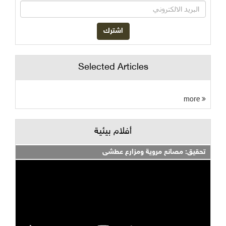
Selected Articles
more
أفلام بيئية
تحقيق: مصانع مروية ومزارع عطشى