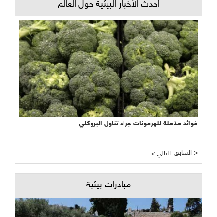
أحدث الأخبار البيئية حول العالم
فوائد مذهلة للهرمونات جراء تناول البروكلي
السابق >
< التالي
مبادرات بيئية