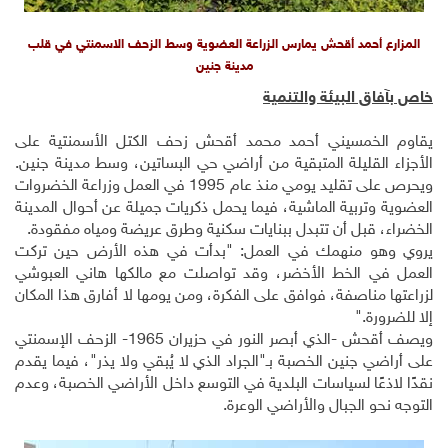
المزارع أحمد أقحش يمارس الزراعة العضوية وسط الزحف الاسمنتي في قلب
مدينة جنين
خاص بآفاق البيئة والتنمية
يقاوم الخمسيني أحمد محمد أقحش زحف الكتل الأسمنتية على
الأجزاء القليلة المتبقية من أراضي حي البساتين، وسط مدينة جنين.
ويحرص على تقليد يومي منذ عام 1995 في العمل وزراعة الخضروات
العضوية وتربية الماشية، فيما يحمل ذكريات جميلة عن أحوال المدينة
الخضراء، قبل أن تتبدل ببنايات سكنية وطرق عريضة ومياه مفقودة.
يروي وهو منهمك في العمل: "بدأت في هذه الأرض حين تركت
العمل في الخط الأخضر، وقد تواصلت مع مالكها هاني العبوشي
لزراعتها مناصفة، فوافق على الفكرة، ومن يومها لا أفارق هذا المكان
إلا للضرورة."
ويصف أقحش
-
الذي أبصر النور في حزيران 1965
-
الزحف الإسمنتي
على أراضي جنين الخصبة بـ"الجراد الذي لا يُبقي ولا يذر"، فيما يقدم
نقدًا لاذعًا لسياسات البلدية في التوسع داخل الأراضي الخصبة، وعدم
التوجه نحو الجبال والأراضي الوعرة.