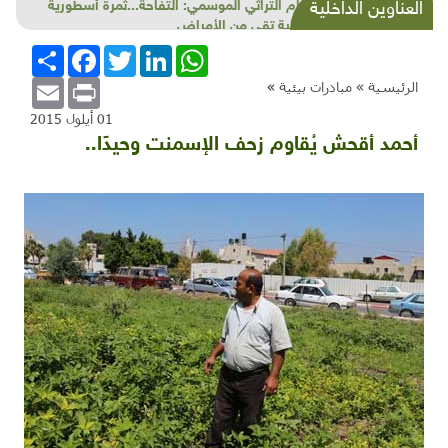
الطعام التراثي الموسمي: التفاحة...ثمرة أسطورية
العناوين الداخلية
وصيدلية تقي من الأمراض
WhatsApp
LinkedIn
Twitter
Facebook
انشر
Email
Print
الرئيسية »
مبادرات بيئية
»
01 أيلول 2015
أحمد أقحش يُقاوم زحف الإسمنت وحيدًا..