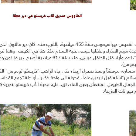
الطاووس صديق الأب خريستو في دير حجلة
شُيّد الدير الذي يتبعه أبناء طائفة الروم الأرثذوكس، على يد القديس جيراسيموس سنة 455 ميلادية. بالقرب منه، كان دي
دة مريم العذراء وطفلها عيسى عليه السلام مكثا هنا في الكهف، وهما في
طريقهما لمصر هاربين من هيرودوس الذي قتل أطفال بيت لحم وأراد قتل الطفل عيسى. منذ سنة 617 ميلادية أصبح دير مالا
سيموس).
في معماره، موحشاً وسط صحراء أريحا، حتى جاء الراهب "خريستو توموس" ال
استلم رئاسته قبل اربعين عاماً، فحوله الى واحة خضراء أو جنة تجمع القداس
الجمال الطبيعي المنتعش بعين الماء، تزيد عليه محبة الأب خريستو لتجربة ك
 حيوانات المزرعة.