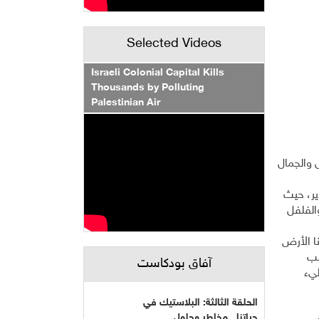
Selected Videos
Israeli Colonial Capital Kills
Thousands by Polluting
Palestinian Air
 والجمال
 على مساحة 320 دونماً من أرض الدير، حيث
والفلفل
ا الأرض
سب
آفاق بودكاست
ليء
الحلقة الثالثة: البلاستيك في
حياتنا...مخاطر وحلول