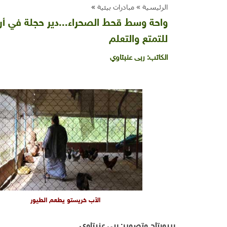
الرئيسية »
مبادرات بيئية
»
واحة وسط قحط الصحراء...دير حجلة في أر
للتمتع والتعلم
الكاتب:
ربى عنبتاوي
الأب خريستو يطعم الطيور
ريبورتاج وتصوير: ربى عنبتاوي