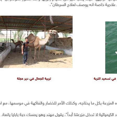
ض علاجية خاصة انه يوصف لعلاج السرطان".
ي تسميد التربة
تربية الجمال في دير حجلة
وده المزرعة بكل ما يحتاجه، وكذلك الأمر للخضار والفاكهة في موسمها، مع 
لكيميائية لا تدخل مزرعتنا أبداً". يقول مهند وهو يمسك حبة بابايا يانعة.