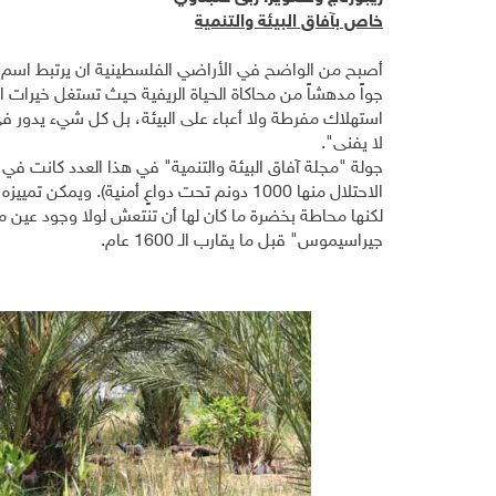
خاص بآفاق البيئة والتنمية
أصبح من الواضح في الأراضي الفلسطينية ان يرتبط اسم ا
جواً مدهشاً من محاكاة الحياة الريفية حيث تستغل خيرات ال
استهلاك مفرطة ولا أعباء على البيئة، بل كل شيء يدور في
لا يفنى".
الاحتلال منها 1000 دونم تحت دواعٍ أمنية)
لكنها محاطة بخضرة ما كان لها أن تنتعش لولا وجود عين م
جيراسيموس" قبل ما يقارب الـ 1600 عام.