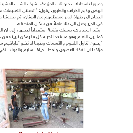
ومرورا باسطبلات حيوانات المزرعة، يشرف الشاب العشريني
البيض وذبح الخراف والطيور، يقول: " تصلني التعليمات من 
الدجاج الى طهاة الدير ومعظمهم من اليونان، ثم يدعوننا جم
في الدير يصل الى 35 عاملاً من سكان المنطقة.
يشير احمد وهو يمسك بغنمة استعداداً لذبحها، إلى ان الد
كما ربى النعام وهو مستعد لتجربة كل ما يمكن تربيته من ح
"يحبون تناول اللحوم والأسماك وطبعا لا تخلو أطباقهم 
مؤكداً ان الغذاء العضوي ونمط الحياة السليم والهواء النقي