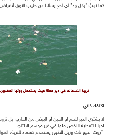
كما نهبُ "بكل ود" أي أحدٍ يسألنا عن حليب النوق لأغرا
تربية الأسماك في دير حجلة حيث يستعمل روثها العضوي ف
اكتفاء ذاتي
لا يشتري الدير للحم او الجبن أو البيض من الخارج، بل تز
احياناً لتغطية النقص منها في غير موسم الانتاج.
"روث الحيوانات وزبل الطيور يستخدم كسماد للتربة، المواد ا