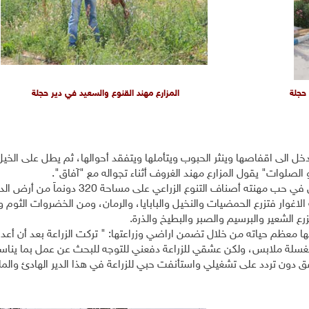
 حجلة
المزارع مهند القنوع والسعيد في دير حجلة
ل الى اقفاصها وينثر الحبوب ويتأملها ويتفقد أحوالها، ثم يطل على الخيل
و الصلوات" يقول المزارع مهند الغروف أثناء تجواله مع "آفاق".
يذكر الثلاثيني "مهند" ابن أريحا المزارع المبتسم والمنغمس في حب مهنته أصناف التنوع الزراعي
الاغوار فتزرع الحمضيات والنخيل والبابايا، والرمان، ومن الخضروات الثوم 
ع الشعير والبرسيم والصبر والبطيخ والذرة.
ا معظم حياته من خلال تضمن اراضي وزراعتها: " تركت الزراعة بعد أن أعدن
غسلة ملابس، ولكن عشقي للزراعة دفعني للتوجه للبحث عن عمل بما ينا
ق دون تردد على تشغيلي واستأنفت حبي للزراعة في هذا الدير الهادئ والم