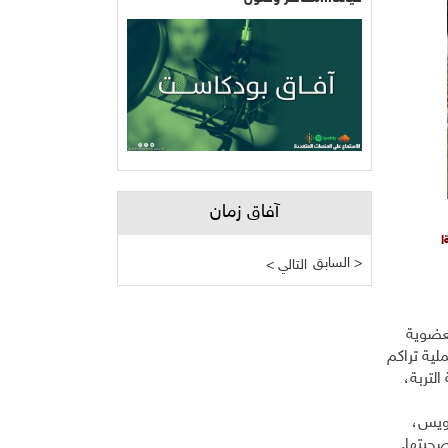
آفاق زمان
ا
السابق >
< التالي
لعضوية
لية تراكم
لتربة،
اويس،
صحبتها.