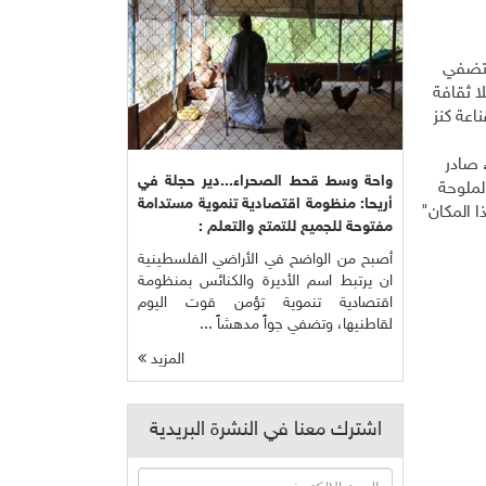
وتضفي
ا ثقافة
اعة كنز
ريحا، (تبلغ مساحته الأصلية 4 آلاف دونم، صادر
واحة وسط قحط الصحراء...دير حجلة في
الملوحة
أريحا: منظومة اقتصادية تنموية مستدامة
ا المكان"
مفتوحة للجميع للتمتع والتعلم :
أصبح من الواضح في الأراضي الفلسطينية
ان يرتبط اسم الأديرة والكنائس بمنظومة
اقتصادية تنموية تؤمن قوت اليوم
لقاطنيها، وتضفي جواً مدهشاً ...
المزيد
اشترك معنا في النشرة البريدية