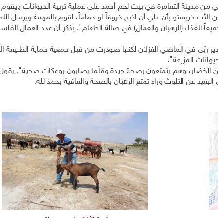
 من مدينة التعامرة في بيت لحم أحمد على عملية تربية الحيوانات ويقوم 
الأب خريستو بأن علي أن اذبح خروفاً او حماماً، اقوم بالمهمة ويرسل اللح
يعاً للغذاء (الرهبان والعمال) في صالة الطعام". يذكر أن عدد العمال الفلس
ير ربّى في الماضي الغزلان لكنها صودرت من قبل جمعية حماية الطبيعة الإ
يوانات المزرعة".
من الخضار، وهم يتمتعون بصحة جيدة وقلّما يصابون بوعكات صحية". يقول
 البعيد عن التلوث وراء تمتع الرهبان بالصحة والعافية بحمد لله.