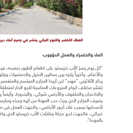
الغطاء الأخضر والتنوع النباتي ينتشر في جميع أنحاء دير
الماء والخضراء والعمل الدؤووب
"كل يوم يصرّ الأب خريستو على اطعام الطيور بنفسه، فيدخ
والأغنام، وأخيراً يتنزه بين بساتين النخيل والحمضيات ويتل
تنتشر مختلف انواع المزروعات المناسبة للجو الحار لمنطقة 
والباذنجان والملفوف والأرضي شوكي، والبندورة. وأيضاً يزر
يضيف المزارع الذي ورث حب المهنة من أبيه وجدّه ومارسه
لأصحابها بسبب غلاء أجور الأراضي، واتجهت للعمل في م
خبراتي، فاتجهت لدير حجلة وقابلت الأب خريستو الذي واف
بالمودة".