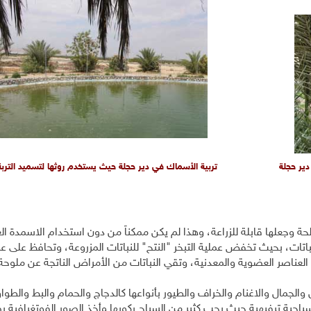
دير حجلة
تربية الأسماك في دير حجلة حيث يستخدم روثها لتسميد التربة
ة وجعلها قابلة للزراعة، وهذا لم يكن ممكناً من دون استخدام الاسمدة ا
نباتات، بحيث تخفض عملية التبخر "النتح" للنباتات المزروعة، وتحافظ على عم
 العناصر العضوية والمعدنية، وتقي النباتات من الأمراض الناتجة عن ملوحة ا
والجمال والاغنام والخراف والطيور بأنواعها كالدجاج والحمام والبط والطو
ياحية ترفيهية حيث يحب كثير من السياح ركوبها وأخذ الصور الفوتغرافية ب