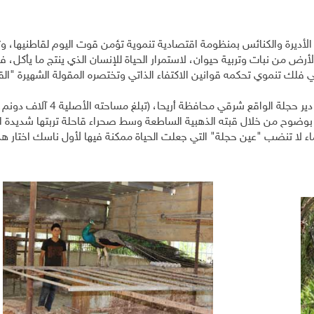
لأديرة والكنائس بمنظومة اقتصادية تنموية تؤمن قوت اليوم لقاطنيها، 
أرض من نبات وتربية حيوان، لاستمرار الحياة للإنسان الذي ينتج ما يأكل، فل
 فلك تنموي تحكمه قوانين الاكتفاء الذاتي وتختصره المقولة الشهيرة "القن
جولة "مجلة آفاق البيئة والتنمية" في هذا العدد كانت في دير حجلة الواقع شرقي محافظة أ
. ويمكن تمييزه بوضوح من خلال قبته الذهبية الساطعة وسط صحراء قاحلة تربتها شديدة 
اء لا تنضب "عين حجلة" التي جعلت الحياة ممكنة فيها لأول ناسك اختار هذ