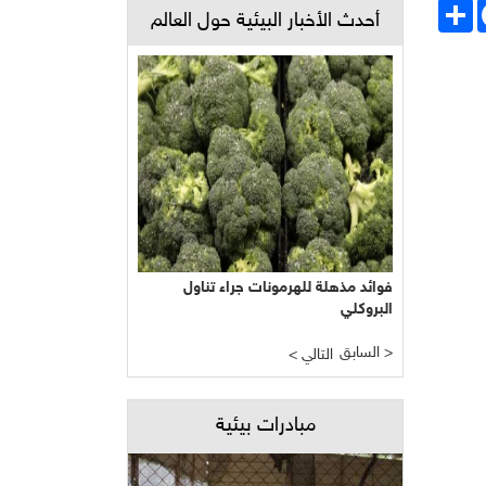
Face
انشر
أحدث الأخبار البيئية حول العالم
فوائد مذهلة للهرمونات جراء تناول
البروكلي
السابق >
< التالي
مبادرات بيئية