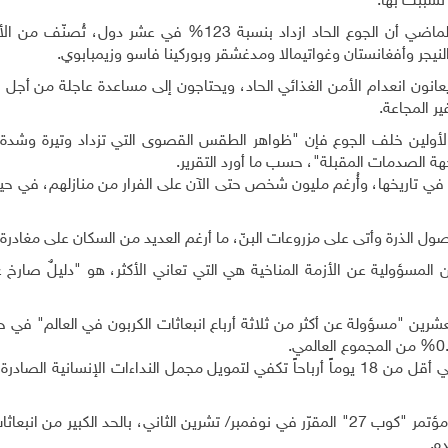
تسبّبت بها
.
وأفادت "أوكسفام" في تقرير صدر في سبتمبر/ أيلول الماضي أن الجوع الحاد ازداد بنسبة 123% في عشر
لنيجر وأفغانستان وغواتيمالا ومدغشقر وبوركينا فاسو وزيمبابوي
.
ول العشر يعانون انعدام الأمن الغذائي الحاد، ويحتاجون إلى مساعدة عاجلة من أجل 
.
ين الأولين خلف الجوع فإن "ظواهر الطقس القصوى التي تزداد وتيرة وشدة،
ة الصدمات المقبلة"، حسب ما أورد التقرير
.
ي تاريخها، وأُرغم مليون شخص حتى الآن على الفرار من منازلهم، في حين
المسؤولية عن الأزمة المناخية هي التي تعاني الأكثر، هو "دليلٌ صارخ 
ين "مسؤولة عن أكثر من ثلاثة أرباع انبعاثات الكربون في العالم" في حي
.
ولفت التقرير إلى أن "شركات الطاقات الأحفورية تجني في أقل من 18 يوماً أرباحاً تكفي لتمويل مجمل النداءات الإنساني
ورأت "أوكسفام" أن على قادة العالم تقديم تعهدات في مؤتمر "كوب 27" المقرّر في نوفمبر/ تشرين الثاني، بالحد الكبير 
ده
.