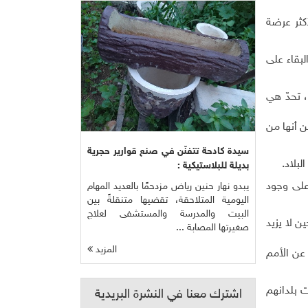
 دول، تُصنّف من الأكثر عرضة
البقاء على
 تحدّ هي
 أنها من
سيدة كادحة تتفنّن في صنع قوارير حجرية
.
بديلة للبلاستيكية :
على وجود
يبدو نهار حنين رياض مزدحمًا بالعديد المهام
اليومية المتلاحقة، تقضيها متنقلةً بين
البيت والمدرسة والمستشفى لعلاج
ن لا يزيد
صغيرتها المصابة ...
المزيد
ة الصادرة عن الأمم
من انبعاثات بلدانهم
اشترك معنا في النشرة البريدية