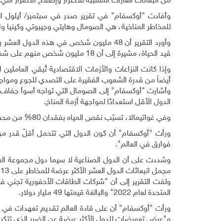
من انبعاثات الغازات المسببة للاحترار وإصلاح الأضرار التي 
للمخاطر المناخية، هي الصومال وهايتي وجيبوتي وكينيا وا
وأورد التقرير أن 48 مليون شخص في هذه الد
قيد الحياة، مشيرة إلى أن 18 مليون شخص منهم على شفير المجاعة
وإذا كانت النزاعات والأزمات الاقتصادية تُبقي العامل
أيضاَ من قدرة الشعوب الفقيرة على التصدي للجوع ومواجه
وأشارت "أوكسفام" إلى الصومال التي تواجه أسوأ جفاف ف
الدول الأقل استعدادًا لمواجهة أزمة المناخ
.
وفي غواتيمالا، تسبّب نقص المياه بفقدان 80% من محصول الذرة وأتى على مزروعات البنّ، ما أرغم العديد من السكان على مغادرة البلاد
ورأت "أوكسفام" أن كون الدول التي تتحمل أقلّ قدر من 
فوارق في العالم".
وشددت على أن الدول الصناعية لا سيما دول مجموعة العشر
مجمل انبعاثات الدول العشر الأكثر عرضة للمخاطر على 0.13% من المجموع العالمي
المتحدة لعام 2022" والبالغة قيمتها 49 مليار دولار
.
و"عرض تعويضات للدول الأكثر عرضة عن الضرر الذي تتكب