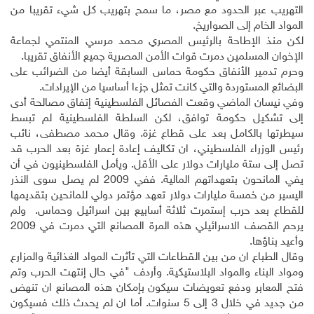
التهريب عبر الحدود مع مصر، ما سمح بتهريب كل شيء تقريبا من
المواد الخام إلى الصواريخ.
لكن منذ الإطاحة بالرئيس المصري محمد مرسي المنتمي لجماعة
الإخوان المسلمين دمرت قوات الأمن المصرية جميع الأنفاق تقريبا.
وحرم تدمير الأنفاق حكومة حماس السابقة أيضا من الضرائب على
البضائع المستوردة والتي كانت تمثل جزءا أساسيا من الإيرادات.
وفي نيسان الماضي وقعت الفصائل الفلسطينية إتفاق مصالحة أدى
إلى تشكيل حكومة توافق، لكن السلطة الفلسطينية لم تبسط
سيطرتها بالكامل بعد على قطاع غزة. وقال محمد مصطفى، نائب
رئيس الوزراء الفلسطيني، ان تكاليف إعادة إعمار غزة بعد الحرب قد
تصل إلى ستة مليارات دولار على الأقل. ويأمل الفلسطينيون في أن
يفي المانحون بتعهداتهم المالية. ففي 2009 لم يصل سوى النذر
اليسير من خمسة مليارات دولار تعهد مؤتمر دولي للمانحين بتقديمها
للقطاع بعد حرب إستمرت ثلاثة أسابيع بين اسرائيل وحماس. ولم
يرحم القصف الاسرائيلي هذه المرة المصانع التي دمرت في 2009
وأعيد بناؤها.
وقال الطباع ان من بين القطاعات التي تأثرت المواد الغذائية والمزارع
ومواد البناء والمواد البلاستيكية. وأردف "في حال إنتهت الحرب وتم
فتح المعابر ودفع تعويضات سيكون بإمكان هذه المصانع ان تنهض
من جديد في خلال 3 إلى 5 سنوات. أما ان لم يحدث ذلك فسيكون