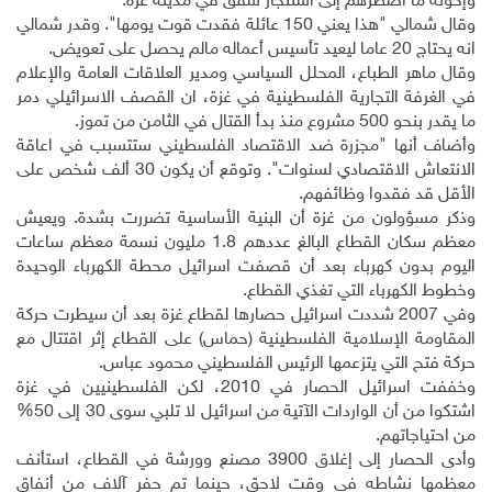
وإخوته ما اضطرهم إلى استئجار شقق في مدينة غزة.
وقال شمالي "هذا يعني 150 عائلة فقدت قوت يومها". وقدر شمالي
انه يحتاج 20 عاما ليعيد تأسيس أعماله مالم يحصل على تعويض.
وقال ماهر الطباع، المحلل السياسي ومدير العلاقات العامة والإعلام
في الغرفة التجارية الفلسطينية في غزة، ان القصف الاسرائيلي دمر
ما يقدر بنحو 500 مشروع منذ بدأ القتال في الثامن من تموز.
وأضاف أنها "مجزرة ضد الاقتصاد الفلسطيني ستتسبب في اعاقة
الانتعاش الاقتصادي لسنوات". وتوقع أن يكون 30 ألف شخص على
الأقل قد فقدوا وظائفهم.
وذكر مسؤولون من غزة أن البنية الأساسية تضررت بشدة. ويعيش
معظم سكان القطاع البالغ عددهم 1.8 مليون نسمة معظم ساعات
اليوم بدون كهرباء بعد أن قصفت اسرائيل محطة الكهرباء الوحيدة
وخطوط الكهرباء التي تغذي القطاع.
وفي 2007 شددت اسرائيل حصارها لقطاع غزة بعد أن سيطرت حركة
المقاومة الإسلامية الفلسطينية (حماس) على القطاع إثر اقتتال مع
حركة فتح التي يتزعمها الرئيس الفلسطيني محمود عباس.
وخففت اسرائيل الحصار في 2010، لكن الفلسطينيين في غزة
اشتكوا من أن الواردات الآتية من اسرائيل لا تلبي سوى 30 إلى 50%
من احتياجاتهم.
وأدى الحصار إلى إغلاق 3900 مصنع وورشة في القطاع، استأنف
معظمها نشاطه في وقت لاحق، حينما تم حفر آلاف من أنفاق