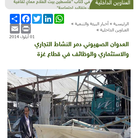
البيئة في أدب محمد علي طه
العناوين الداخلية
WhatsApp
LinkedIn
Twitter
Facebook
انشر
الرئيسية »
أخبار البيئة والتنمية
»
Email
Print
العناوين الداخلية
»
01 أيلول 2014
العدوان الصهيوني دمر النشاط التجاري
والاستثماري والوظائف في قطاع غزة