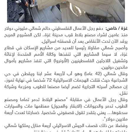
غزة / خاص:
دفع رجل الأعمال الفلسطيني حاتم شمالي مليوني دولار
منذ عامين لشراء مصنع بلاط قرب مدينة غزة.. لكن المشروع المربح
يرقد الآن تحت الأنقاض بعد أن قصفته اسرائيل.
وأصبح شمالي مقاولا رئيسيا للعديد من مشاريع الإسكان في قطاع
غزة، لا سيما المشاريع التي تنفذها وكالة الاُمم المتحدة لإغاثة
وتشغيل اللاجئين الفلسطينيين (الاُونروا) التي تنفذ مشاريع بأموال
مانحين دوليين.
وقال شمالي (42 عاما) وهو أب لأربعة عشر ابنا ويقطن في حي
الشجاعية حيث قتلت الهجمات الاسرائيلية 72 شخصا في نهاية تموز،
إن مصالح أسرته التجارية تضم أيضا مصنعا للطوب ومزرعة وشركة
نقل.
وقال رجل الأعمال في مقابلة "مصنع البلاط تدمر تماما ومصنع
الطوب تدمر والحيوانات (الابقار والعجول) معظمها مات والسيارات
سحقوها… يعني بتقدر تقول قصفوني شخصيا. خسارتنا تعدت أربعة
ملايين دولار".
وفضلا عن ذلك قصف الجيش الاسرائيلي أربعة منازل يملكها شمالي