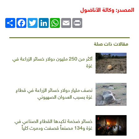
المصدر: وكالة الأناضول
Print
Email
WhatsApp
LinkedIn
Twitter
انشر
Facebook
مقالات ذات صلة
أكثر من 250 مليون دولار خسائر الزراعة في
غزة
نصف مليار دولار خسائر الزراعة في قطاع
غزة بسبب العدوان الصهيوني
خسائر ضخمة تكبدها القطاع الصناعي في
غزة و134 مصنعاً قصفت ودمرت كلياً