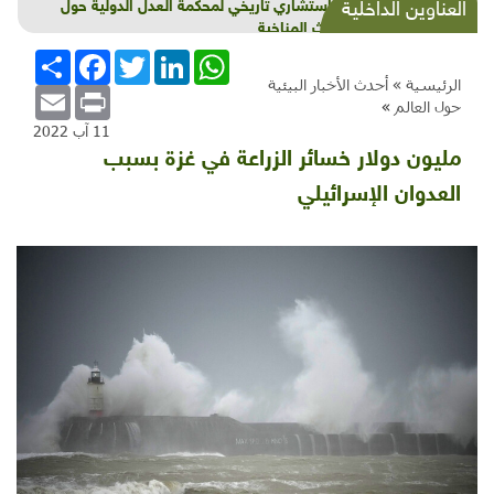
قرار استشاري تاريخي لمحكمة العدل الدولية حول
العناوين الداخلية
الكوارث المناخية
WhatsApp
LinkedIn
Twitter
Facebook
انشر
الرئيسية »
أحدث الأخبار البيئية
Email
Print
حول العالم
»
11 آب 2022
مليون دولار خسائر الزراعة في غزة بسبب
العدوان الإسرائيلي