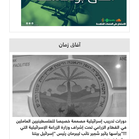
آفاق زمان
دورات تدريب إسرائيلية مصممة خصيصا للفلسطينيين العاملين
في القطاع الزراعي تحت إشراف وزارة الزراعة الإسرائيلية التي
يرأسها يائير شَمِير نائب ليبرمان رئيس "إسرائيل بيتنا"!!!