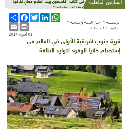
قراءة في كتاب "فلسطين بيت الفلاح معانٍ ثقافية
العناوين الداخلية
وعادات وتقاليد اجتماعية"
WhatsApp
LinkedIn
Twitter
Facebook
انشر
الرئيسية »
أخبار البيئة والتنمية
»
Email
Print
العناوين الداخلية
»
01 أيلول 2014
قرية جنوب أفريقية الاُولى في العالم في
إستخدام خلايا الوقود لتوليد الطاقة