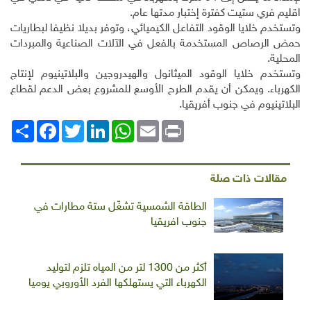
اقليم فري ستيت كفترة إختبار مدتها عام.
وتستخدم خلايا الوقود التفاعل الكيميائي، وتوفر بديلا نظيفا لبطاريات
حمض الرصاص المستخدمة بالفعل في الآلات الصناعية والمبردات
المحلية.
وتستخدم خلايا الوقود الميثانول والهيدروجين والبلاتينيوم لإنتاج
الكهرباء. ويمكن أن يقدم الطرح الأوسع للمشروع بعض الدعم لقطاع
البلاتينيوم في جنوب أفريقيا.
Print
Email
WhatsApp
LinkedIn
Twitter
انشر
Facebook
مقالات ذات صلة
الطاقة الشمسية تشغّل ستة مطارات في
جنوب افريقيا
أكثر من 1300 لتر من المياه تلزم لتوليد
الكهرباء التي يستهلكها الفرد الأوروبي يوميا