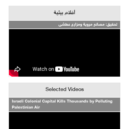
أفلام بيئية
تحقيق: مصانع مروية ومزارع عطشى
Selected Videos
Israeli Colonial Capital Kills Thousands by Polluting
Palestinian Air