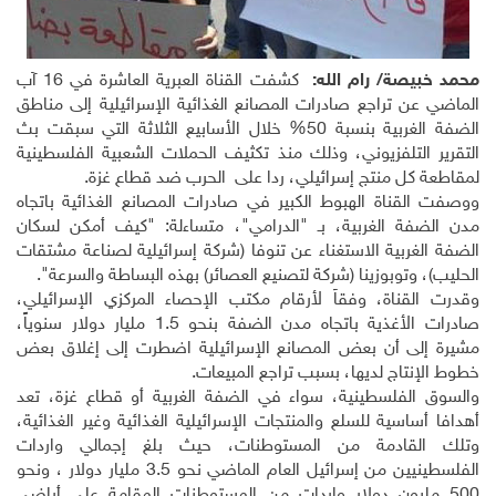
محمد خبيصة/ رام الله:
كشفت القناة العبرية العاشرة في 16 آب
الماضي عن تراجع صادرات المصانع الغذائية الإسرائيلية إلى مناطق
الضفة الغربية بنسبة 50% خلال الأسابيع الثلاثة التي سبقت بث
التقرير التلفزيوني، وذلك منذ تكثيف الحملات الشعبية الفلسطينية
لمقاطعة كل منتج إسرائيلي، ردا على الحرب ضد قطاع غزة.
ووصفت القناة الهبوط الكبير في صادرات المصانع الغذائية باتجاه
مدن الضفة الغربية، بـ "الدرامي"، متساءلة: "كيف أمكن لسكان
الضفة الغربية الاستغناء عن تنوفا (شركة إسرائيلية لصناعة مشتقات
الحليب)، وتوبوزينا (شركة لتصنيع العصائر) بهذه البساطة والسرعة".
وقدرت القناة، وفقاً لأرقام مكتب الإحصاء المركزي الإسرائيلي،
صادرات الأغذية باتجاه مدن الضفة بنحو 1.5 مليار دولار سنوياً،
مشيرة إلى أن بعض المصانع الإسرائيلية اضطرت إلى إغلاق بعض
خطوط الإنتاج لديها، بسبب تراجع المبيعات.
والسوق الفلسطينية، سواء في الضفة الغربية أو قطاع غزة، تعد
أهدافا أساسية للسلع والمنتجات الإسرائيلية الغذائية وغير الغذائية،
وتلك القادمة من المستوطنات، حيث بلغ إجمالي واردات
الفلسطينيين من إسرائيل العام الماضي نحو 3.5 مليار دولار ، ونحو
500 مليون دولار واردات من المستوطنات المقامة على أراضي