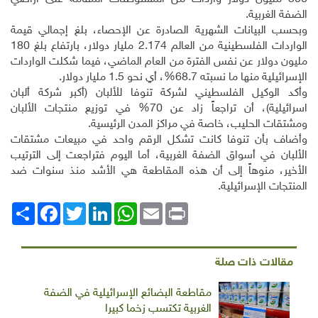
الضفة الغربية.
وبحسب البيانات الشهرية الصادرة عن الإحصاء، بلغ إجمالي قيمة
الواردات الفلسطينية من العالم 2.174 مليار دولار، بارتفاع بلغ 180
مليون دولار عن نفس الفترة من العام الماضي، فيما شكلت الواردات
الإسرائيلية منها ما نسبته 68.7%، أي نحو 1.5 مليار دولار.
وأكد الوكيل الفلسطيني لشركة تنوفا للألبان (أكبر شركة ألبان
اسرائيلية)، أن تراجعاً زاد عن 70% في توزيع منتجات الألبان
ومشتقات الحليب، خاصة في مراكز المدن الرئيسية.
وأضاف بأن تنوفا كانت تشكل الرقم واحد في مبيعات مشتقات
الألبان في أسواق الضفة الغربية، أما اليوم فتراجعت إلى الترتيب
الأخير، منوهاً إلى أن هذه المقاطعة هي الأشد منذ سنوات ضد
المنتجات الإسرائيلية.
Print
Email
WhatsApp
LinkedIn
Twitter
انشر
Facebook
مقالات ذات صلة
مقاطعة البضائع الإسرائيلية في الضفة
الغربية تكتسب زخما كبيرا