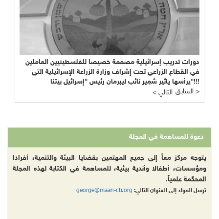
دورات تدريب إسرائيلية مصممة خصيصا للفلسطينيين العاملين
في القطاع الزراعي تحت إشراف وزارة الزراعة الإسرائيلية التي
يرأسها يائير شَمِير نائب ليبرمان رئيس "إسرائيل بيتنا"!!!
السابق >
< التالي
دعوة للمساهمة في المجلة
يتوجه مركز معاً إلى جميع المهتمين بقضايا البيئة والتنمية، أفرادا
ومؤسسات، أطفالا وأندية بيئية، للمساهمة في الكتابة لهذه المجلة
المحكّمة علمياً.
george@maan-ctr.org
ترسل المواد إلى العنوان التالي: