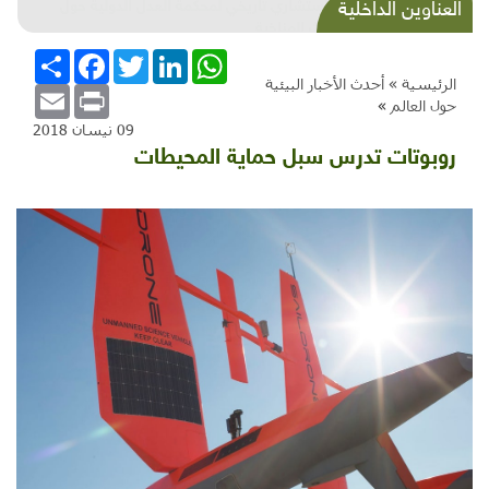
شذرات بيئية وتنموية...بنية تحتية وحلويات قبيحة
العناوين الداخلية
وحاكورة ونوبل وزيتون و"سيباط"
WhatsApp
LinkedIn
Twitter
Facebook
انشر
الرئيسية »
أحدث الأخبار البيئية
Email
Print
حول العالم
»
09 نيسان 2018
روبوتات تدرس سبل حماية المحيطات