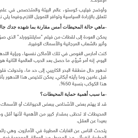
الإنترنت.
وأوضح فيليب كوستو، عالم البيئة والمتخصص في علم ا
تتعلق بالإرادة السياسية وتوافر التمويل اللازم.وفيما يلي 
-ماهي حالة المحيطات أمس مقارنة بما شهده جدك جا
يمكن العودة إلى لقطات من فيلم "سايلنتوورلد" الذي ص
وأنير ىالشعاب المرجانية والأسماك الوفيرة.
كنت أمارس الغوص في تلك الأماكن نفسها، ورؤية التدهور
اليوم. إنه أمر مٌروِّع. ما حصل بعد الحرب العالمية الثانية
تدهور حال منطقة البحر الكاريبي إلى حد ما، وتحولت فلو
هذا الكوكب بنسبة 50%.
-ما سبب أهمية حماية المحيطات؟
قد لا يهتم بعض الأشخاص ببعض الحيوانات أو الأسماك، لك
المحيطات لا تحظى بمقدار كبير من الأهمية لأنها أقل وضو
بعيدا عن العقل.
يتحدث الناس عن الغابات المطيرة في الأمازون. وهي رائ
المطيرة. إنه يأتي من المحيط، من العوالق الموجودة فيه.