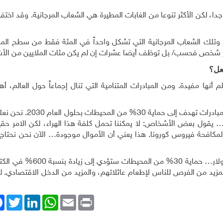
ا، لكن الأكثر تنوعا من الغابات المطيرة هي الشعاب المرجانية. وقد اختف
ن، وتلك الشعاب المرجانية التي تشكل واحداً في المئة فقط من سطح الم
 مليار شخص فحسب/ بل توظف أيضا عشرات إن لم يكن مئات الملايين من ال
فعل؟
م أنها مفيدة. ومن المبادرات المتنامية التي تنال إجماعاً حول العالم، أه
حوالي 5% فقط من المحيطات محمية حتى الآن. وهناك مبادرات تهد
ي لمكافحة فيروس كورونا. هذا يعني أن الأموال موجودة… الآن نحن نحتاج
تُقدَّر فائدة هذا الاستثمار بما بين 500 مليار و900 مليار دولار… حماي
لمزيد من الفرص للناس لإطعام عائلاتهم، والمزيد من الدخل الاقتصادي. 
ok
Twitter
LinkedIn
WhatsApp
Email
Print