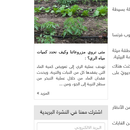
لة بسيطة
وب فرنسا
طقة ميتة
متى نروي مزروعاتنا وكيف نحدد كميات
 البيئية.
مياه الري؟ :
 كنت هناك
تهدف عملية الري إلى تعويض كمية الماء
التي يفقدها كل من النبات والتربة. ويحدث
ياتي (40 عاما) انخفض التنوع الحيويّ على
فقدان الماء من خلال عملية التبخر من
سطح التربة إلى الجو، ومن ...
المزيد
ن الأنظار
اشترك معنا في النشرة البريدية
 الغابات