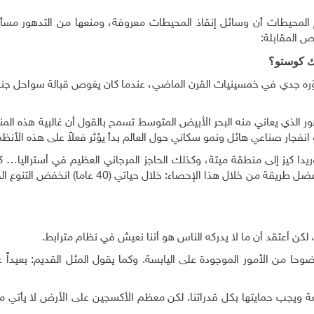
لمحيطات أن وسائل إنقاذ المحيطات معروفة، ومنعها من التدهور مسأ
نص المقابلة:
ك كوستو؟
وّره جدي في خمسينيات القرن الماضي، عندما كان يغوص قبالة سواحل جن
 الذي يعاني منه البحر الأبيض المتوسط تسمح بالقول أن غالبية هذه المن
 هو انفجار صناعي هائل ونمو سكاني حول العالم بدأ يؤثر فعلاً على هذه الأنظمة
ريدا كيز إلى منطقة ميتة، وكذلك الحاجز المرجاني العظيم في أستراليا…
قبل عامين وما رأيته أبكاني. يمكن تلخيص هذا التدهور بأفضل طريقة من خلال هذا الإحصاء: خلال ح
ن أعتقد أن ما لا يدركه الناس هو أننا نعيش في نظام مترابط.
حا من الأمور الموجودة على اليابسة. وكما يقول المثل القديم: بعيداً ع
عة ويجب حمايتها بكل قدراتنا. لكن معظم الأكسجين على الأرض لا يأتي من