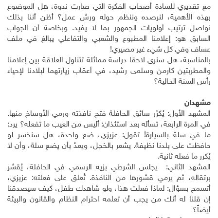
مع تقديري للسادة أصحاب الفكرة التي صارت ندوة، هل الموضوع
بهذه الأهمية، لنرصده وننظم حوله ورش عمل؟ أظن أننا بذلك
نواصل ترتيب أولويات الجمهور بما لا يفيد. وبخاصة أن الجواب
السابق هو: إعلامنا المطبوع والشعبي والتفاعلي يبالغ في ملف
عساف وفي كل شيء غير مصيري!
بالمناسبة، هل سنرى لاحقا دراسة مماثلة تتناول العلاقة بين إعلامنا
والمطربتين كارمن وسلمى رشيد، في أعقاب زيارتهما لبلادنا لإحياء
رأس السنة الحالية؟
مشهدان
المشهد الأول: يُكرّر سائق الحافلة فتح نافذته ورمي الأوساخ منها.
في المرة الرابعة، تسأله بعد استئذان: أليس من العيب ما تفعله؟ يرد:
ما في سلة بالسيارة! تقول: عزيزي، ضع واحدة، هل سنخسر لو
حافظت على بلدنا نظيفة. يشعر بالخجل، ويعدُ بأن يضع سلة، وأن لا
يُكرر ما فعله ثانية.
المشهد الثاني: يجلس الشرطي بزيه الرسمي في الحافلة، يُقشر
برتقاله، ثم يرمي قشورها من النافذة. تُعلق على فعلته: عزيزي،
أتسمح بسؤال: لماذا فعلت هذا، ولو شاهدك طفل، كيف سيصدقنا
إن قلنا له أنك من يجب أن تعلمه احترام النظام والقانون والبيئة
أيضاً؟