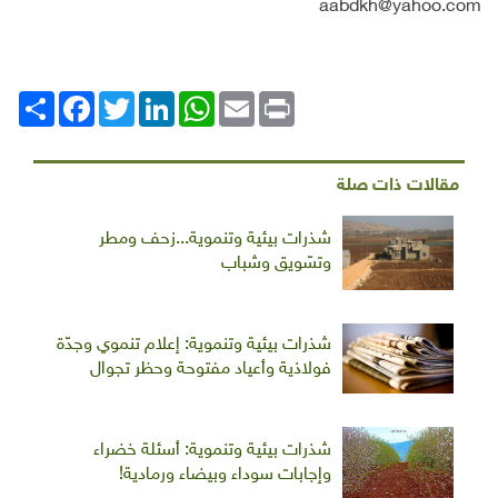
aabdkh@yahoo.com
Print
Email
WhatsApp
LinkedIn
Twitter
انشر
Facebook
مقالات ذات صلة
شذرات بيئية وتنموية...زحف ومطر
وتسّويق وشباب
شذرات بيئية وتنموية: إعلام تنموي وجدّة
فولاذية وأعياد مفتوحة وحظر تجوال
شذرات بيئية وتنموية: أسئلة خضراء
وإجابات سوداء وبيضاء ورمادية!