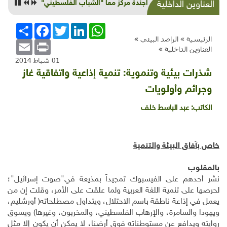
عرض اجندة مركز معا "الشباب الفلسطيني"
العناوين الداخلية
WhatsApp
LinkedIn
Twitter
Facebook
انشر
الرئيسية »
الراصد البيئي
»
Email
Print
العناوين الداخلية
»
01 شباط 2014
شذرات بيئية وتنموية: تنمية إذاعية واتفاقية غاز
وجرائم وأولويات
الكاتب:
عبد الباسط خلف
خاص بآفاق البيئة والتنمية
بالمقلوب
نشر أحدهم على الفيسبوك تمجيداً بمذيعة في"صوت إسرائيل"؛
لحرصها على تنمية اللغة العربية ولما علقت على الأمر، وقلت إن من
يعمل في إذاعة ناطقة باسم الاحتلال، ويتداول مصطلحاته( أورشليم،
ويهودا والسامرة، والإرهاب الفلسطيني، والمخربون، وغيرها) ويسوق
روايته ويدافع عن مستوطناته فوق أرضنا، لا يمكن أن يكون إلا مثل