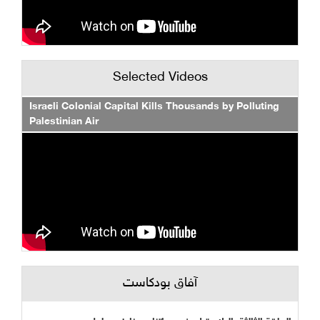
Selected Videos
Israeli Colonial Capital Kills Thousands by Polluting
Palestinian Air
آفاق بودكاست