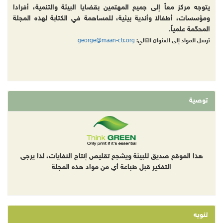
يتوجه مركز معاً إلى جميع المهتمين بقضايا البيئة والتنمية، أفرادا
ومؤسسات، أطفالا وأندية بيئية، للمساهمة في الكتابة لهذه المجلة
المحكّمة علمياً.
george@maan-ctr.org
ترسل المواد إلى العنوان التالي:
توصية
هذا الموقع صديق للبيئة ويشجع تقليص إنتاج النفايات، لذا يرجى
التفكير قبل طباعة أي من مواد هذه المجلة
تنويه