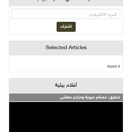
Selected Articles
more
أفلام بيئية
تحقيق: مصانع مروية ومزارع عطشى