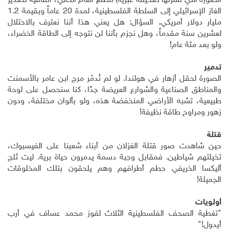
الصورة التي نشرتها صحيفة عبرية) مطلع العام الحالي، اتفاقية تصدير
الغاز الإسرائيلي إلى السلطة الفلسطينية، لمدة 20 عاماً وبقيمة 1.2
مليار دولار أمريكي. السؤال: هل يعني هذا أننا نعترف بالاحتلال
لعشرين سنة مقدماً، وهل نجزم بأننا لن نتوجه إلى الطاقة الخضراء،
ولو بعد مئة عام!
تدمير
الصورة لحقل أزهار في هولندا. لو لم نُدمّر مرج ابن عامر بالأسمنت
والمناطق الصناعية والشوارع العريضة جدًا، كنا سنحصل على لوحة
طبيعية، تشبه الأراضي المنخفضة هذه، ولو بألوان مختلفة، ودون
زهور ومراوح طاقة نظيفة!
قتلة
حين شاهدت صور قتلة الغزلان من أبناء شعبنا على الفيسبوك،
تخيلتهم شياطين. فمقابل وجبة دسمة يدمرون حياة برية. ليت ثلج
أليكسا الخريفي حطم أطرافهم وهم يلحقون بتلك المخلوقات
الجميلة!
أولويات
"تغطية الصحف الفلسطينية الثلاث لفوز محمد عساف في أرب
أيدول!"