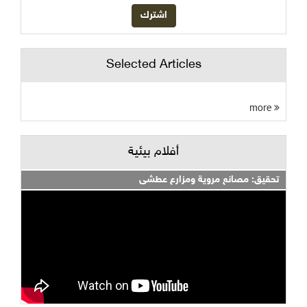
Selected Articles
more
أفلام بيئية
تحقيق: مصانع مروية ومزارع عطشى