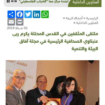
عرض اجندة مركز معا "الشباب الفلسطيني"
العناوين الداخلية
WhatsApp
LinkedIn
Twitter
Facebook
انشر
الرئيسية »
أصدقاء البيئة
»
Email
Print
العناوين الداخلية
»
01 شباط 2014
ملتقى المثقفين في القدس المحتلة يكرم ربى
عنبتاوي الصحافية الرئيسية في مجلة آفاق
البيئة والتنمية