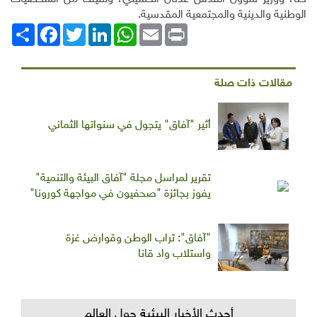
الوطنية والدينية والمجتمعية المقدسية.
Print
Email
WhatsApp
LinkedIn
Twitter
انشر
Facebook
مقالات ذات صلة
أثير "آفاق" يتجول في سنواتها الثماني
تقرير لمراسل مجلة "آفاق البيئة والتنمية"
يفوز بجائزة "صحفيون في مواجهة كورونا"
"آفاق": تراب الوطن وقوارض غزة
واستلاب واد قانا
أحدث الأخبار البيئية حول العالم