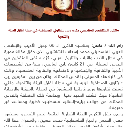
ملتقى المثقفين المقدسي يكرم ربى عنبتاوي الصحافية في مجلة آفاق البيئة
والتنمية
رام الله / خاص:
بمناسبة الذكرى الـ 66 لرحيل الأديب والإعلامي
العربي الفلسطيني محمد إسعاف النشاشيبي الذي حقق مكانة مميزة
في مجال الأدب والتراث والتاريخ العربي، كرّم ملتقى المثقفين في
القدس المحتلة، في 21 كانون ثاني الماضي، نخبة من الشخصيات
الأدبية والثقافية والإعلامية والاجتماعية والنقابية المقدسية، وذلك
في كلية هند الحسيني بالقدس المحتلة. وكان من بين المكرمين ربى
عنبتاوي الصحافية الرئيسية في مجلة آفاق البيئة والتنمية، والتي
تميزت تقاريرها وريبورتاجاتها المنشورة في المجلة بالمهنية والرصانة
العلمية؛ حيث كشف العديد منها، وبخاصة تلك المتعلقة بالقدس
المحتلة، عن جوانب بيئية-إنسانية فلسطينية خطيرة وحساسة غير
معروفة
.
ورعى حفل التكريم اللجنة القطرية الدائمة لدعم القدس، وبحضور
مفتي القدس والديار الفلسطينية محمد حسين، والمطران عطا الله
حنا، ووزير شؤون القدس عدنان الحسيني، ولفيف من الشخصيات