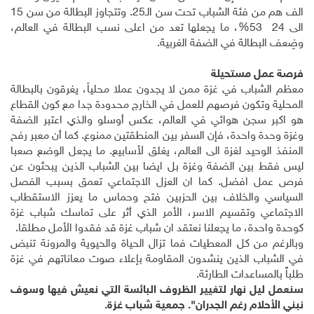
الف هم من فئة الشباب تحت سن الـ25. وتتجاوز البطالة من سن 15
الى 24 53%، ما يجعلها تعد من اعلى نسب البطالة في العالم،
وضِعف البطالة في الضفة الغربية
.
فرصة عمل مستحيلة
معظم الشباب في غزة ممن لا يجدون عملا محلياً، يغرقون بالبطالة
المحلية وتكون فرصهم للعمل في الخارج محدودة جدا مع كون القطاع
هو اكبر سجن هوائي في العالم، عكس أوسلو والذي اعتبر الضفة
وغزة وحدة واحدة، فإن السفر بين المنطقتين ممنوع. كما أن معبر رفح
المنفذ الوحيد لغزة الى العالم، يغلق لأسابيع. ما يجعل الوضع صعبا
ليس فقط بين الضفة وغزة بل ايضا بين الشباب الذين يبحثون عن
فرص عمل افضل. كما ان العزل الاجتماعي تعمق بسبب الفصل
السياسي والخلاف بين الحزبين فتح وحماس ما يعزز الاستقطاب
الاجتماعي وتقسيم الاسر، الأمر الذي أثر على تماسك شباب غزة
كوحدة واحدة، ما يجعلنا نعتقد ان شباب غزة قد فقدوا الأمل مطلقا
.
وبالرغم من كل المعطيات فما تزال الحياة والحيوية والمرونة تنبض
في الشباب الذين ينشدون المقاومة بإعلاء صوت معاناتهم في غزة
طلباً بالمساعدات الطارئة
.
سنعمل ليل نهار لتغيير الظروف البائسة التي نعيش فيها وسوف
نبني الأحلام رغم الجدران". جمعية شباب غزة
.