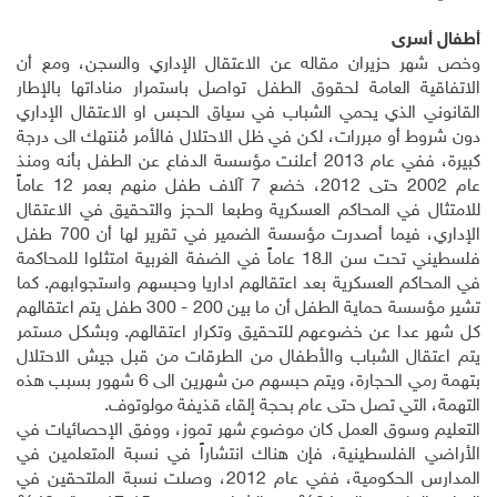
أطفال أسرى
وخص شهر حزيران مقاله عن الاعتقال الإداري والسجن، ومع أن
الاتفاقية العامة لحقوق الطفل تواصل باستمرار مناداتها بالإطار
القانوني الذي يحمي الشباب في سياق الحبس او الاعتقال الإداري
دون شروط أو مبررات، لكن في ظل الاحتلال فالأمر مُنتهك الى درجة
كبيرة، ففي عام 2013 أعلنت مؤسسة الدفاع عن الطفل بأنه ومنذ
عام 2002 حتى 2012، خضع 7 آلاف طفل منهم بعمر 12 عاماً
للامتثال في المحاكم العسكرية وطبعا الحجز والتحقيق في الاعتقال
الإداري، فيما أصدرت مؤسسة الضمير في تقرير لها أن 700 طفل
فلسطيني تحت سن الـ18 عاماً في الضفة الغربية امتثلوا للمحاكمة
في المحاكم العسكرية بعد اعتقالهم اداريا وحبسهم واستجوابهم. كما
تشير مؤسسة حماية الطفل أن ما بين 200 - 300 طفل يتم اعتقالهم
كل شهر عدا عن خضوعهم للتحقيق وتكرار اعتقالهم. وبشكل مستمر
يتم اعتقال الشباب والأطفال من الطرقات من قبل جيش الاحتلال
بتهمة رمي الحجارة، ويتم حبسهم من شهرين الى 6 شهور بسبب هذه
التهمة، التي تصل حتى عام بحجة إلقاء قذيفة مولوتوف
.
التعليم وسوق العمل كان موضوع شهر تموز، ووفق الإحصائيات في
الأراضي الفلسطينية، فإن هناك انتشاراً في نسبة المتعلمين في
المدارس الحكومية، ففي عام 2012، وصلت نسبة الملتحقين في