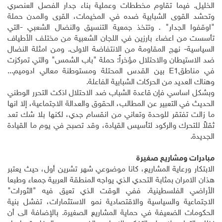
الخليل. فيما تقاوم مخططات وعملية بناء جدار الفصل العنصري
وتحشد القوى الشبابية ضده في المخيمات، القرى والمدن حملة
"اوقفوا الجدار" . وتتخذ جمعية التنسيق والنضال الشعبي -التي
تأسست من اعضاء بارزين في اللجان الشعبية من مختلف الأطياف
السياسية- نهج المقاومة من الانتفاضة الاولى. ومن امثلة النضال
ضد الاستيطان والاحتلال مؤخراً: حملة "باب الشمس" والتي تمركزت
في مناطق
E1
بين القدس المحتلة ومستوطنة معالي ادوميم...
وهناك العديد من الحركات الشبابية الفاعلة
.
وبشكل اساسي فإن قاعدة الشباب ضد الاحتلال اذكت التحرر الوطني
الحديث في التعبير عن المطالب، الحقوق والعدالة الاجتماعية، إلا انها
ما زالت تفتقر للوحدة وتعاني من انقسام جدي، لكنها بلا شك تعد
ثقلاً للتحرك والركود لتأسيس القيادة، وقد تصبح في يوم ما القيادة
الجديدة
.
مبادرات ومشاريع صغيرة
الابتكار ورعاية المشاريع، كانا موضوعي شهر تشرين أول، حيث يعتبر
هذان الامران بمثابة التحدي الذي يواجه المنطقة العربية جمعاء وطبعا
الأراضي الفلسطينية. ففي الوقت الذي تعيق فيه "الثورات"
الاجتماعية والسياسية والاقتصادية نمو الاستثمارات، تفشل بنية
الحكومات الضعيفة في حماية المشاريع الصغيرة. بالإضافة الى أن