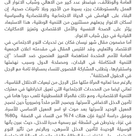
العامة والوظائف، فيضطر عدد كبير من الاهالي وشباب الاغوار الى
العمل بالمستوطنات بجزء بسيط من الأجور وبلا تأمينات صحية. إن
البقاء على الهامش في الحياة الاجتماعية والاقتصادية والسياسية
لسكان الاغوار يجعلهم مستثنيين من التنمية الوطنية، هذا الاستبعاد
يؤثر على الصحة النفسية والأمل الاقتصادي وتعزيز الامكانيات
القيادية في جيل شباب الاغوار
.
أما مضمون مقال شهر نيسان فكان عن تحديات النوع الاجتماعي في
الاقتصاد والتعليم. وقد اقتبس المقال في مقدمته اعلان الجمعية
العامة للأمم المتحدة لمناهضة التمييز العنصري ضد النساء: "إن
التنمية المتكاملة في البلدان، ومصلحة الدول وسبب نهضتها
واستقرارها، يتطلب المشاركة القصوى للنساء بمساواة تامة مع الرجل
في الحقول المختلفة".
بالرغم مما تعانيه المرأة مثلها مثل الرجل من تبعيات الاحتلال القاسية،
تعاني ايضا من المحددات الاجتماعية التي تعيق انخراطها في معترك
التنمية الاقتصادية، ومع ذلك فالمرأة الفلسطينية تلعب دورا هاما في
تأمين الدخل الاضافي لأسرتها. ويصبح الأمر ملحاً وضرورياً حين تصبح
المعيل الوحيد لأسرتها بعد موت او اسر المعيل الاساسي للأسرة.
ووفق دراسة أخيرة فإن هناك 74% من النساء في الضفة و80%
في غزة، ينخرطن في انشطة غير رسمية مدرة للدخل، حيث عبرن بأنها
الوسيلة الوحيدة لتأمين الدخل لأسرهن، وبالرغم من تأثير النوع