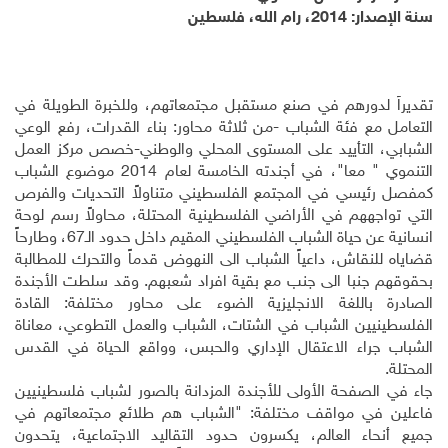
سنة الإصدار:
2014، رام الله، فلسطين
تقديراً لدورهم في صنع مستقبل مجتمعاتهم، وللخبرة الطويلة في
التعامل مع فئة الشباب -من ثلاثة محاور: بناء القدرات، رفع الوعي
الشبابي، التأييد على المستوى المحلي والوطني-خصص
مركز العمل
التنموي " معا"، في أجندته الخامسة لعام 2014 موضوع الشباب
كمفصل رئيسي في المجتمع الفلسطيني متناولاً التحديات والفرص
التي تواجههم في الأراضي الفلسطينية المحتلة، محاولاً رسم لوحة
انسانية عن حياة الشباب الفلسطيني المقيم داخل حدود الـ67، وطارحاً
قضاياه للنقاش، داعياً الشباب الى النهوض قدماً والتحرك للمطالبة
بحقوقهم جنبا الى جنب مع بقية افراد شعبهم. وقد سلطت الأجندة
الصادرة باللغة الانجليزية الضوء على محاور مختلفة: القادة
الفلسطينيين الشباب في الشتات، الشباب والعمل التطوعي، معاناة
الشباب جراء الاعتقال الإداري والحبس، وواقع الحياة في القدس
المحتلة.
جاء في الصفحة الأولى للأجندة المزدانة بالصور لشباب فلسطينيين
فاعلين في مواقف مختلفة: "الشباب هم طلائع مجتمعاتهم في
جميع أنحاء العالم، يكسرون حدود التقاليد الاجتماعية، يتحدون