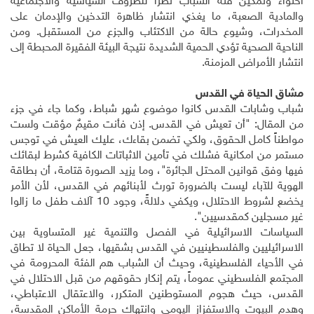
احتواء وتمكين فئة الشباب نظراً للظروف السياسية والاجتماعية
والمادية الصعبة، ما يغذي انتشار ظاهرة التدخين والإدمان على
المخدرات، وشيوع حالة من الاكتئاب والجزع من المستقبل. ومن
الناحية الصحية تؤدي الحمية الشديدة نتيجة البيئة الفقيرة المحبطة إلى
انتشار الأمراض المزمنة
.
مشاق الحياة في القدس
شباب وشابات القدس كانوا موضوع شهر شباط، وكما جاء في جزء
من المقال: "أن تعيش في القدس. إذن فأنت مقيمٌ مؤقت ولست
مواطناً كامل الحقوق، ولكي تضمن بقاءك، عليك العيش في توجس
مستمر من امكانية فشلك في تأمين الاثباتات الكافية كشرط لبقائك
فيها وفق قوانين المحتل الجائرة"، وما يزيد الصورة قتامة، أن بطاقة
الهوية للآباء ليست بالضرورة تورث لأبنائهم في القدس، لأن الأمر
يخضع لشروط الاحتلال، ويكفي دلالةً، وجود 10 آلاف طفل ما زالوا
غير مسجلين كمقدسيين".
السياسات الاسرائيلية في الفصل والتنمية غير المتساوية بين
الاسرائيليين والفلسطينيين في القدس بشقيها، جعل الحياة لا تطاق
في الأحياء الفلسطينية، وحيث أن الشباب هم الفئة المحرومة في
المجتمع الفلسطيني عموماً، يتم إنكار حقوقهم من قبل الاحتلال في
القدس، حيث هجوم المستوطنين المتكرر، والاعتقال الاعتباطي،
وهدم البيوت والاستفزاز اليومي وانتهاك حرمة الأماكن المقدسة،