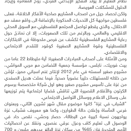
نظام التعليم لا يولد التفكير الإبداعي الفردي، روح المغامرة وإيجاد
الحلول للمشكلات العويصة
.
ولكن لحصاد جيل من اصحاب المشاريع صاحبة الأفكار الخلاقة، فعلى
فلسطين مواجهة كل التحديات المذكورة بالإضافة الى واقع معقد مع
الاحتلال، والذي يقطع تواصل المجتمع الفلسطيني مع السوق المحلي
الاقليمي والعالمي. وبالرغم من تلك الصعوبات، إلا ان نماذجَ حول
رعاية المشاريع الفلسطينية تكشف عن فرص ملحوظة في الابتكارات
الفلسطينية وقوة المشاريع الصغيرة كوقود للتقدم الاجتماعي
والاقتصادي
.
ومن الأمثلة على أصحاب المبادرات الصغيرة: آية مليطاط 22 عاما من
بيت فوريك، نابلس، مؤسسة جمعية التضامن مع مربي المواشي،
مشروع صغير أسسته في عام 2012 لإنتاج غنم اسباني مميز، تؤمّن
من خلاله للمستهلك حليباً عضوياً صحياً. فيما عملت هديل الصفدي
من غزة على تأسيس مشروع صغير وهو اول شركة متخصصة برسوم
الكرتون والأفلام القصيرة التي تناقش قضايا اجتماعية يتم توزيعها
على وسائل الاعلام ووسائل التواصل الاجتماعي
.
"الشباب في غزة" كانوا موضوع مقال شهر تشرين الثاني، وبعنوان
فرعي المأساة وإعلان حالة الطوارئ، وكما هو معروف فشباب غزة
يواجهون نسبة كبيرة من البطالة، حصار وحشي، نقص حاد في
الوصول الى تعليم كاف وعزل عرقي عنصري. ونقلا عن احصائيات
الأمم المتحدة فإن 65% من سكان غزة البالغ عددهم مليون و 700