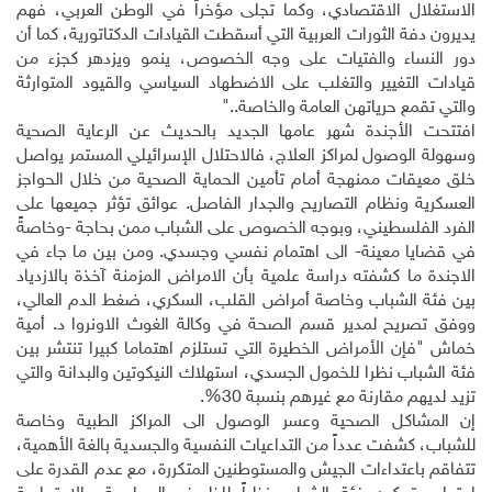
الاستغلال الاقتصادي، وكما تجلى مؤخراً في الوطن العربي، فهم
يديرون دفة الثورات العربية التي أسقطت القيادات الدكتاتورية، كما أن
دور النساء والفتيات على وجه الخصوص، ينمو ويزدهر كجزء من
قيادات التغيير والتغلب على الاضطهاد السياسي والقيود المتوارثة
والتي تقمع حرياتهن العامة والخاصة.
".
افتتحت الأجندة شهر عامها الجديد بالحديث عن الرعاية الصحية
وسهولة الوصول لمراكز العلاج، فالاحتلال الإسرائيلي المستمر يواصل
خلق معيقات ممنهجة أمام تأمين الحماية الصحية من خلال الحواجز
العسكرية ونظام التصاريح والجدار الفاصل. عوائق تؤثر جميعها على
الفرد الفلسطيني، وبوجه الخصوص على الشباب ممن بحاجة -وخاصةً
في قضايا معينة- الى اهتمام نفسي وجسدي. ومن بين ما جاء في
الاجندة ما كشفته دراسة علمية بأن الامراض المزمنة آخذة بالازدياد
بين فئة الشباب وخاصة أمراض القلب، السكري، ضغط الدم العالي،
ووفق تصريح لمدير قسم الصحة في وكالة الغوث الاونروا د. أمية
خماش "فإن الأمراض الخطيرة التي تستلزم اهتماما كبيرا تنتشر بين
فئة الشباب نظرا للخمول الجسدي، استهلاك النيكوتين والبدانة والتي
تزيد لديهم مقارنة مع غيرهم بنسبة 30%.
إن المشاكل الصحية وعسر الوصول الى المراكز الطبية وخاصة
للشباب، كشفت عدداً من التداعيات النفسية والجسدية بالغة الأهمية،
تتفاقم باعتداءات الجيش والمستوطنين المتكررة، مع عدم القدرة على