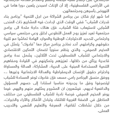
الاجتماعي على ارتفاع نسبة البطالة والفقر وانعدام العدالة الاجتماعية
في الأراضي الفلسطينية، إلا أن الإناث اصبحن يلعبن دورا هاما في
النهوض بأسرهن ومجتمعاتهن
.
اما شهر ايار فكان عن برنامج الشراكة من اجل التنمية "برنامج بناء
قدرات الشباب" ففي الوقت الذي ازدادت فيه المشاريع ذات المنحى
الشبابي لاستيعاب فئة الشباب. فإن هناك حاجة ملحة الى برامج
مجتمعية تعيد تعزيز روح العمل التطوعي لخلق وعي مجتمعي سياسي
واجتماعي لتحديد الاحتياجات الوطنية والموارد الهامة تماشيا مع تلبية
حقوقهم وكرامتهم. أحد نماذج برنامج مركز معا "فادوك" يتمثل في
المخيم الصيفي، والذي ينظم سنوياً لضمان التمكين الاقتصادي
والاجتماعي للشباب الفلسطيني تحت الثلاثين، يشمل عدة برامج
قاعدية يرتأي من خلالها، تعزيزهم وتمكينهم في القيادة ومفاهيم
التنمية المستدامة المبنية على الحرية، المشاركة، العدالة والمساواة
واحترام حقوق الإنسان الديمقراطية والعدالة الاجتماعية وغيرها ..،
ووفق منسق البرنامج رامي مسعد فإن فادوك توفر المساحة للشباب
ليتصرفوا وفق ما يجدونه مناسبا استنادا إلى حسهم المسؤول
والدافعية لديهم، فيشعرون ان المشروع يمثلهم منهم واليهم. فيما
يوفر المخيم الصيفي فرصة نادرة للشباب الفلسطيني من مختلف
المناطق في الضفة الغربية للالتقاء وتبادل الأفكار والآراء والخبرات،
من خلال نشاطات ثقافية، المعرفة والتعليم الشعبي والتدريب
العملي
.