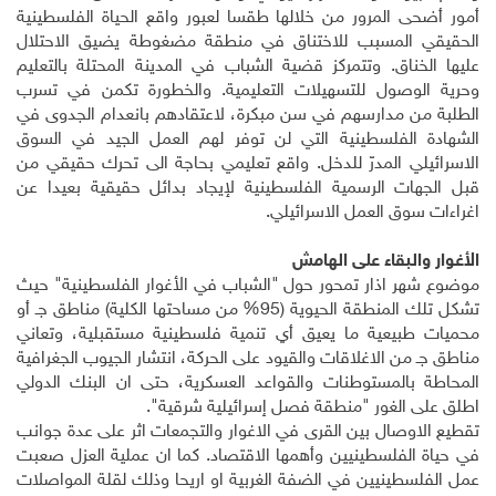
أمور أضحى المرور من خلالها طقسا لعبور واقع الحياة الفلسطينية
الحقيقي المسبب للاختناق في منطقة مضغوطة يضيق الاحتلال
عليها الخناق. وتتمركز قضية الشباب في المدينة المحتلة بالتعليم
وحرية الوصول للتسهيلات التعليمية. والخطورة تكمن في تسرب
الطلبة من مدارسهم في سن مبكرة، لاعتقادهم بانعدام الجدوى في
الشهادة الفلسطينية التي لن توفر لهم العمل الجيد في السوق
الاسرائيلي المدرّ للدخل. واقع تعليمي بحاجة الى تحرك حقيقي من
قبل الجهات الرسمية الفلسطينية لإيجاد بدائل حقيقية بعيدا عن
اغراءات سوق العمل الاسرائيلي
.
الأغوار والبقاء على الهامش
موضوع شهر اذار تمحور حول "الشباب في الأغوار الفلسطينية" حيث
تشكل تلك المنطقة الحيوية (95% من مساحتها الكلية) مناطق جـ أو
محميات طبيعية ما يعيق أي تنمية فلسطينية مستقبلية، وتعاني
مناطق جـ من الاغلاقات والقيود على الحركة، انتشار الجيوب الجغرافية
المحاطة بالمستوطنات والقواعد العسكرية، حتى ان البنك الدولي
اطلق على الغور "منطقة فصل إسرائيلية شرقية".
تقطيع الاوصال بين القرى في الاغوار والتجمعات اثر على عدة جوانب
في حياة الفلسطينيين وأهمها الاقتصاد. كما ان عملية العزل صعبت
عمل الفلسطينيين في الضفة الغربية او اريحا وذلك لقلة المواصلات