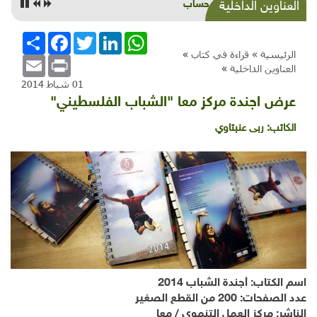
جردة حساب
العناوين الداخلية
WhatsApp
LinkedIn
Twitter
Facebook
انشر
الرئيسية »
قراءة في كتاب
»
Email
Print
العناوين الداخلية
»
01 شباط 2014
عرض اجندة مركز معا "الشباب الفلسطيني"
الكاتب:
ربى عنبتاوي
اسم الكتاب:
أجندة الشباب 2014
عدد الصفحات:
200 من القطع الصغير
الناشر:
مركز العمل التنموي
/
معا