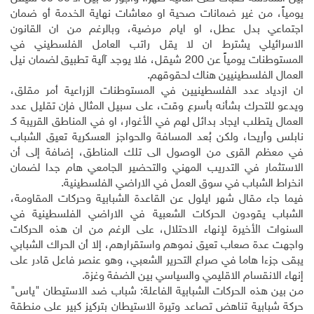
يومياً، من غير ضمانات صحية او معاشات نهاية الخدمة أو ضمان
اجتماعي بدل عطل، او ايام مرضية، وبالرغم من ان القانون
الاسرائيلي يشترط ان لا يقل راتب العامل الفلسطيني في
المستوطنات يومياً عن 200 شيقل، فلا يوجد آلية تطبيق لضمان نيل
العمال الفلسطينيين هناك لحقوقهم
.
ان ازدياد عدد الفلسطينيين في المستوطنات الزراعية أمر مقلق،
ويدعو للتحرك بشأنه بأسرع وقت، على سبيل المثال فإن تقليل عدد
العمال يتطلب ايجاد بدائل لهم في الأغوار، او في المناطق القريبة كـ
نابلس وأريحا، ولكن بُعد المسافة والحواجز العسكرية تعيق الشباب
في معظم القرى من الوصول الى تلك المناطق، إضافة إلى أن
الاستثمار في التدريب المهني والتحضير الجامعي هام جدا لضمان
انخراط الشباب في سوق العمل في الاراضي الفلسطينية
.
فيما جاء مقال شهر ايلول عن القاعدة الشبابية وحركات المقاومة،
الشباب يقودون الحركات الشعبية في الاراضي الفلسطينية في
السنوات الأخيرة لإنهاء الاحتلال، على الرغم من ان هذه الحركات
واجهت عدة صعاب تعيق نموهم واستقرارهم، إلا أن الحراك الشبابي
يبقى جزءا هاما في صراع التحرير الشعبي، وهو عنصر فاعل قادر على
إنهاء الانقسام الاقليمي والسياسي بين الضفة وغزة
.
من بين هذه الحركات الشبابية الفاعلة: شباب ضد الاستيطان "ياس"
حركة شبابية تناهض تصاعد وتيرة الاستيطان بتركيز كبير على منطقة