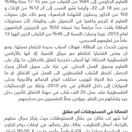
التعليم الحكومي إلى 84% من الشباب من عمر 15-17 سنة و48%
من عمر 18 الى 22، وأيضا تشير النسب إلى أن 12% من الإناث و
9% من الذكور يحملون الشهادة الجامعية، ومع ذلك فإن سنوات
التعليم لا تترجم واقعيا في الحصول على وظيفة، لأن مستويات
البطالة بلغت حداً مرتفعاً بما نسبته 52% من الخريجين الجامعيين
لعام 2013، فيما وصلت النسبة الى 46% من الشباب الذين انهوا 13
عاماً من تعليمهم المدرسي
.
وحين نتحدث عن البطالة، فهناك أسباب عديدة لارتفاع نسبتها، ومع
ان بعض القضايا تتقاطع مع سياق التنميةـ إلا انها بالأراضي
الفلسطينية المحتلة، لها أسباب متجذرة تتعلق بالاحتلال، ما يؤثر على
التعليم وسوق العمل المحلي. في غزة على سبيل المثال وجراء
الحصار، اضطر الشباب الفلسطيني الى العمل في الانفاق او ما
يسمى خط الحياة لتهريب مختلف انواع البضائع والأدوية وحتى
السيارات إلى داخل القطاع. في عام 2010، ونقلا عن الإحصائيات
الفلسطينية فقد عمل 25 الف شاب في مهنة الانفاق لتأمين دخل
جيد ينتشلهم من الفقر، ويؤمن عملاً للمتسربين من مدارسهم
.
العمالة في المستوطنات أمر مقلق
أما شهر اب فكان عن عمّال المستوطنات حيث يتركز مجال عملهم
بالزراعة، أعمال التنظيف، عتالة، نقل بضائع، في اوقات دوام تتراوح
بين السادسة صباحا حتى الثانية ظهراً. وأجور ما بين الـ 50-90 شيقل