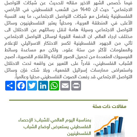
فيما خَصص الشهر الاخير مقاله للحديث عن شبكات التواصل
الاجتماعي" حيث أن 40% من الشعب الفلسطيني في الأراضي
الفلسطينية يتعامل مع شبكات التواصل الاجتماعي، ما يعد النسبة
الأعلى في المنطقة العربية، ومحلياً يعتبر الفلسطينيون وسائل
التواصل الاجتماعي وسيلة هامة لنقل رسائلهم عن الاحتلال الى
مختلف ارجاء العالم. ان الدفعة القوية لوسائل التواصل الاجتماعي
تأتي من الجهود الفلسطينية لكسر الاحتكار الاسرائيلي للإعلام
والمعلومات لأكثر من ستة عقود. ولكن مع مساعدة وسائط
الفيسبوك المتعددة من تحميل الصور الثابتة والأفلام القصيرة، أصبح
الشباب الفلسطيني، قادراً على التعبير عن واقعه تحت الاحتلال
واستعراض ممارسات إسرائيل القمعية، وبلا شك فإن وسائل
التواصل الاجتماعي قد رفعت الصوت الفلسطيني محليا وعالمياً
.
Print
Email
WhatsApp
LinkedIn
Twitter
انشر
Facebook
مقالات ذات صلة
بمناسبة اليوم العالمي للشباب: الإحصاء
الفلسطيني يستعرض أوضاع الشباب
الفلسطينيين