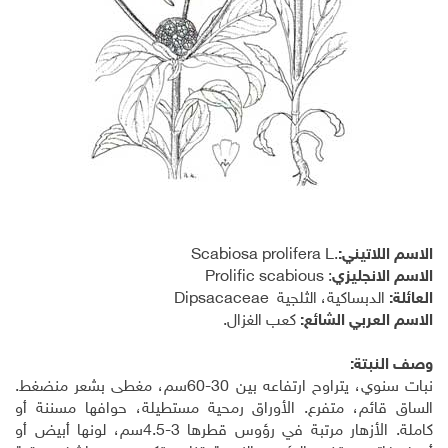
الاسم اللاتيني:
Scabiosa prolifera L.
الاسم الانجليزي
:
Prolific scabious
العائلة
:
الدبساكية، الثلجية
Dipsacaceae
الاسم العربي الشائع:
كعب الغزال.
وصف النبتة:
نبات سنوي، يتراوح ارتفاعه بين 30-60سم، مغطى بشعر منضغط.
الساق قائم، متفرع. الأوراق رمحية مستطيلة، حوافها مسننة أو
كاملة. الأزهار مرتبة في رؤوس قطرها 3-4.5سم، لونها أبيض أو