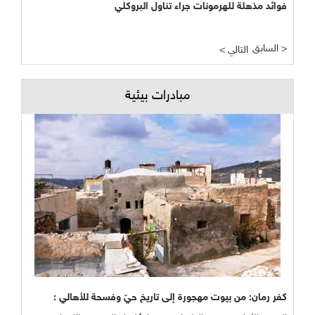
فوائد مذهلة للهرمونات جراء تناول البروكلي
السابق >
< التالي
مبادرات بيئية
كفر رمان: من بيوت مهجورة إلى تاريخ حيّ وفسحة للأهالي :