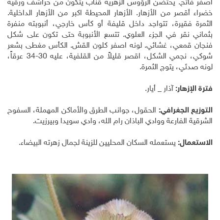
أصفر فاتح. يحتضن الرؤوس الزهرية قناب يتكون من حراشف ورقية
خضراء أقصر من الأزهار. الأزهار المحيطة اكبر من الأزهار الداخلية.
الثمرة فقيرة، تتواجد داخل قليفة أو كأس خارجي، أنبوبته منفرة
بثماني نقر في الجزء العلوي. تتسع الأنبوبة حتى تكون على شكل
فنجان قمعي، غشائي. لونه اصفر كلون القش. الكأس مغطى بشعر
شوكي، نجمي الشكل، اقصر قليلاً من القلفية، عليه 30-34 عرقاً،
لونه صدئي، يتوج الثمرة.
فترة الإزهار:
آذار _ أيار.
التوزيع الجغرافي:
الحقول، جوانب الطرق والأماكن المهملة، السفوح
الشرقية الفارعة ووادي الباذان رام الله، وادي سويدا وبيرزيت.
الاستعمال:
يستعمله السكان المحليين للزينة لجمال زهرته البيضاء.