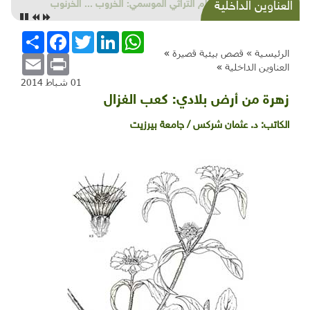
الطعام التراثي الموسمي: الخروب ... الخرنوب
العناوين الداخلية
WhatsApp
LinkedIn
Twitter
Facebook
انشر
الرئيسية »
قصص بيئية قصيرة
»
Email
Print
العناوين الداخلية
»
01 شباط 2014
زهرة من أرض بلادي: كعب الغزال
الكاتب:
د. عثمان شركس / جامعة بيرزيت