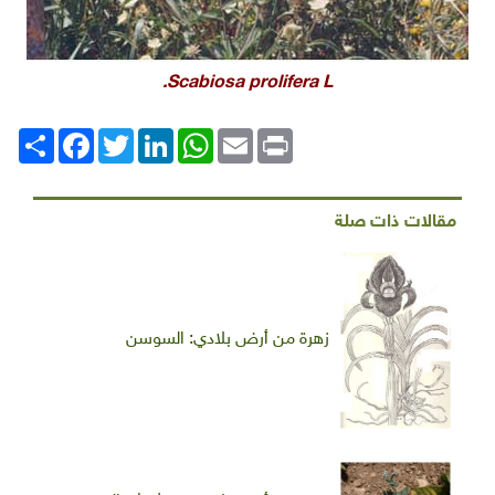
Scabiosa prolifera L.
Print
Email
WhatsApp
LinkedIn
Twitter
انشر
Facebook
مقالات ذات صلة
زهرة من أرض بلادي: السوسن