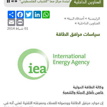
الطعام التراثي الموسمي: الخروب ... الخرنوب
العناوين الداخلية
WhatsApp
LinkedIn
Twitter
Facebook
انشر
الرئيسية »
أصدقاء البيئة
»
Email
Print
العناوين الداخلية
»
01 شباط 2014
سياسات مرافق الطاقة
وكالة الطاقة الدولية
خاص بآفاق البيئة والتنمية
إن موارد مرفق الطاقة ووصوله للعملاء ومعرفته التقنية تعني أنه في