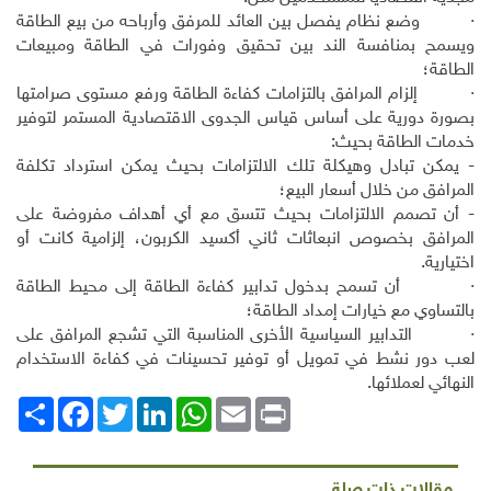
· وضع نظام يفصل بين العائد للمرفق وأرباحه من بيع الطاقة
ويسمح بمنافسة الند بين تحقيق وفورات في الطاقة ومبيعات
الطاقة؛
· إلزام المرافق بالتزامات كفاءة الطاقة ورفع مستوى صرامتها
بصورة دورية على أساس قياس الجدوى الاقتصادية المستمر لتوفير
خدمات الطاقة بحيث:
- يمكن تبادل وهيكلة تلك الالتزامات بحيث يمكن استرداد تكلفة
المرافق من خلال أسعار البيع؛
- أن تصمم الالتزامات بحيث تتسق مع أي أهداف مفروضة على
المرافق بخصوص انبعاثات ثاني أكسيد الكربون، إلزامية كانت أو
اختيارية.
· أن تسمح بدخول تدابير كفاءة الطاقة إلى محيط الطاقة
بالتساوي مع خيارات إمداد الطاقة؛
· التدابير السياسية الأخرى المناسبة التي تشجع المرافق على
لعب دور نشط في تمويل أو توفير تحسينات في كفاءة الاستخدام
النهائي لعملائها.
Print
Email
WhatsApp
LinkedIn
Twitter
انشر
Facebook
مقالات ذات صلة