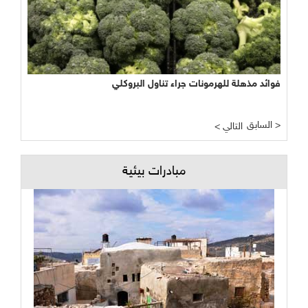
فوائد مذهلة للهرمونات جراء تناول البروكلي
السابق >
< التالي
مبادرات بيئية