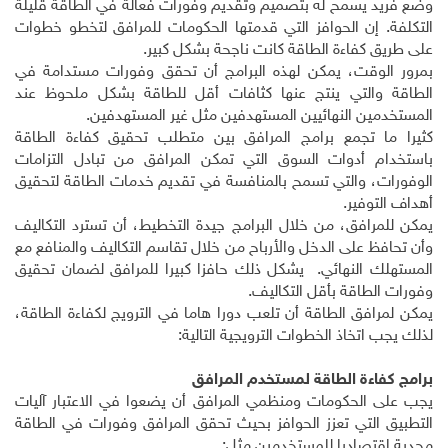
وضع فريد يسمح له بتصميم وتقديم وفورات فعالة في الطاقة قليلة
التكلفة. إن الحوافز التي قدمتها الحكومات للمرافق لتخطو خطوات
على طريق كفاءة الطاقة كانت ناجحة بشكل كبير.
بمرور الوقت، يمكن لهذه البرامج أن تحقق وفورات مستدامة في
الطاقة والتي ينتج عنها كثافات أقل للطاقة بشكل ملحوظ عند
المستخدمين النهائيين المستهدفين مثل غير المستهدفين.
كثيرا ما تجمع برامج المرافق بين متطلب تحقيق كفاءة الطاقة
باستخدام أدوات السوق التي تمكن المرافق من تبادل التزامات
الوفورات، والتي تسمح بالمنافسة في تقديم خدمات الطاقة لتحقيق
أهداف التوفير.
يمكن للمرافق، من خلال البرامج جيدة التخطيط، أن تسترد التكاليف
وأن تحافظ على الدخل والأرباح من خلال تقاسم التكاليف والمنافع مع
المستهلك النهائي. يشكل ذلك حافزا كبيرا للمرافق لضمان تحقيق
وفورات الطاقة بأقل التكاليف.
يمكن لمرافق الطاقة أن تلعب دورا هاما في الترويج لكفاءة الطاقة،
لذلك يجب اتخاذ الخطوات الترويجية التالية:
برامج كفاءة الطاقة لمستخدم المرافق
يجب على الحكومات ومنظمي المرافق أن يضعوا في الاعتبار آليات
التطبيق التي تعزز الحوافز بحيث تحقق المرافق وفورات في الطاقة
مجدية اقتصاديا للمستخدمين مثل: