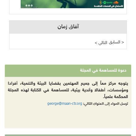
آفاق زمان
السابق >
< التالي
دعوة للمساهمة في المجلة
يتوجه مركز معاً إلى جميع المهتمين بقضايا البيئة والتنمية، أفرادا
ومؤسسات، أطفالا وأندية بيئية، للمساهمة في الكتابة لهذه المجلة
المحكّمة علمياً.
george@maan-ctr.org
ترسل المواد إلى العنوان التالي: