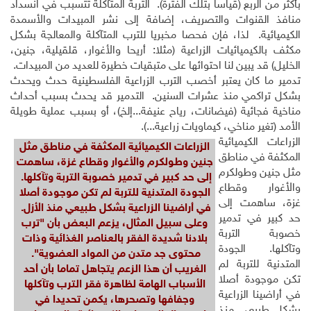
بأكثر من الربع (قياسا بتلك الفترة). التربة المتآكلة تتسبب في انسداد
منافذ القنوات والتصريف، إضافة إلى نشر المبيدات والأسمدة
الكيميائية. لذا، فإن فحصا مخبريا للترب المتآكلة والمعالجة بشكل
مكثف بالكيميائيات الزراعية (مثلا: أريحا والأغوار، قلقيلية، جنين،
الخليل) قد يبين لنا احتوائها على متبقيات خطيرة للعديد من المبيدات.
تدمير ما كان يعتبر أخصب الترب الزراعية الفلسطينية حدث ويحدث
بشكل تراكمي منذ عشرات السنين. التدمير قد يحدث بسبب أحداث
مناخية فجائية (فيضانات، رياح عنيفة...إلخ)، أو بسبب عملية طويلة
الأمد (تغير مناخي، كيماويات زراعية...).
الزراعات الكيميائية
الزراعات الكيميائية المكثفة في مناطق مثل
المكثفة في مناطق
جنين وطولكرم والأغوار وقطاع غزة، ساهمت
مثل جنين وطولكرم
إلى حد كبير في تدمير خصوبة التربة وتآكلها.
والأغوار وقطاع
الجودة المتدنية للتربة لم تكن موجودة أصلا
غزة، ساهمت إلى
في أراضينا الزراعية بشكل طبيعي منذ الأزل.
حد كبير في تدمير
وعلى سبيل المثال، يزعم البعض بأن "ترب
خصوبة التربة
بلادنا شديدة الفقر بالعناصر الغذائية وذات
وتآكلها. الجودة
محتوى جد متدن من المواد العضوية".
المتدنية للتربة لم
الغريب أن هذا الزعم يتجاهل تماما بأن أحد
تكن موجودة أصلا
الأسباب الهامة لظاهرة فقر الترب وتآكلها
في أراضينا الزراعية
وجفافها وتصحرها، يكمن تحديدا في
بشكل طبيعي منذ