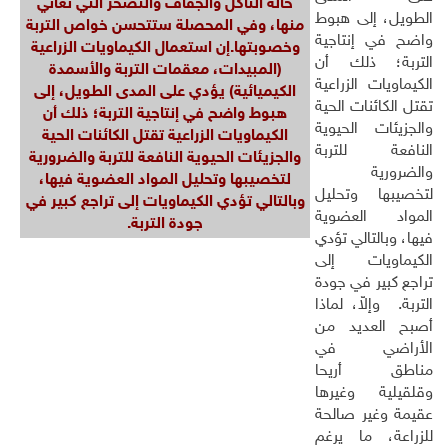
حالة التآكل والجفاف والتصحر التي تعاني
الطويل، إلى هبوط
منها، وفي المحصلة ستتحسن خواص التربة
واضح في إنتاجية
وخصوبتها.
إن استعمال الكيماويات الزراعية
التربة؛ ذلك أن
(المبيدات، معقمات التربة والأسمدة
الكيماويات الزراعية
الكيميائية) يؤدي على المدى الطويل، إلى
تقتل الكائنات الحية
هبوط واضح في إنتاجية التربة؛ ذلك أن
والجزيئات الحيوية
الكيماويات الزراعية تقتل الكائنات الحية
النافعة للتربة
والجزيئات الحيوية النافعة للتربة والضرورية
والضرورية
لتخصيبها وتحليل المواد العضوية فيها،
لتخصيبها وتحليل
وبالتالي تؤدي الكيماويات إلى تراجع كبير في
المواد العضوية
جودة التربة.
فيها، وبالتالي تؤدي
الكيماويات إلى
تراجع كبير في جودة
التربة. وإلاّ، لماذا
أصبح العديد من
الأراضي في
مناطق أريحا
وقلقيلية وغيرها
عقيمة وغير صالحة
للزراعة، ما يرغم