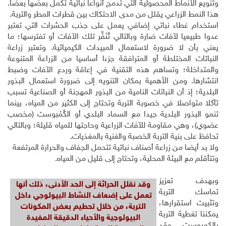
وتنويع الأنماط المحصولية التي تدمج أنواعا نباتية تكمل بعضها بعضا.
هذا النمط الزراعي يقلل من مدى الاحتكاك بين قطرات المطر والتربة.
استخدام غطاء نباتي إضافي يعمل على جذب الحشرات التي تعتبر
عدوا طبيعيا لآفات ضارة وبالتالي تُنَفِّر تلك الآفات أو تفترسها؛ ما
يعني بأن لا ضرورة لاستعمال المبيدات الكيميائية. وتعتبر زراعة
النباتات المختلطة أو المترافقة جزءا أساسيا من الزراعة المتنوعة
والمتداخلة؛ وتساهم هذه التقنية في إعاقة وردع الآفات وضبط
انتشارها. ومن الأهمية بمكان التنويه إلى ضرورة استعمال البذور
البلدية؛ إذ أن النباتات النامية من البذور المهجنة أو الصناعية تسبب
تآكلا متواصلا في خصوبة التربة وتحتاج إلى الكثير من المياه، بينما
تنمو البذور البلدية جيدا مع السماد البلدي أو الكُمْبوست (مخصب
عضوي)، وهي مقاومة للآفات الزراعية وحاجتها للمياه قليلة؛ وبالتالي
تحافظ على بنية التربة الخصبة والغنية بالمغذيات.
ولا بد أيضا من زراعة أصناف نباتية تتحمل الجفاف والحرارة المرتفعة
وتتأقلم مع البيئة المحلية، وتحتاج إلى قليل من المياه.
وبهدف تعزيز
وقد نقلل الحراثة إلى الحد الأدنى، ذلك أنها
تماسك التربة
تعمل على إضعاف النشاط البيولوجي داخل
وتثبيت استقرارها،
التربة، من خلال تحطيم بعض المكونات
يمكننا تغطية التربة
البيولوجية والأحياء الدقيقة المفيدة
بالكمبوست. وقد