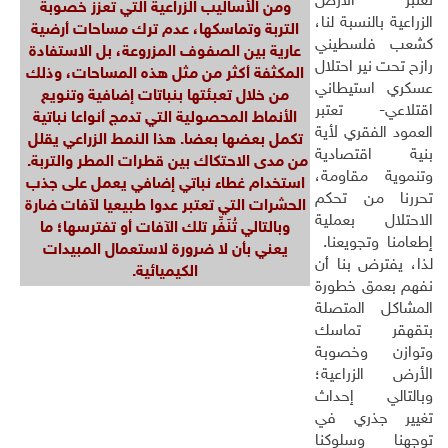
تعتبر الأرض
ومن الأساليب الزراعية التي تعزز خصوبة
الزراعية بالنسبة لنا،
التربة وتماسكها، عدم ترك مساحات أرضية
كشعب فلسطيني
عارية
بين الصفوف المزروعة، بل الاستفادة
رازح تحت نير احتلال
المكثفة أكثر من مثل هذه المساحات، وذلك
عسكري استيطاني
من خلال تعبئتها بنباتات إضافية وتنويع
اقتلاعي- تعتبر
الأنماط المحصولية التي تدمج أنواعا نباتية
العمود الفقري لأية
تكمل بعضها بعضا.
هذا النمط الزراعي يقلل
بنية اقتصادية
من مدى الاحتكاك بين قطرات المطر والتربة.
وتنموية مقاومة،
استخدام غطاء نباتي إضافي يعمل على جذب
تحررنا من تحكم
الحشرات التي تعتبر عدوا طبيعيا لآفات ضارة
الاحتلال بعملية
وبالتالي تُنَفِّر تلك الآفات أو تفترسها؛ ما
إطعامنا وتجويعنا.
يعني بأن لا ضرورة لاستعمال المبيدات
لذا، يفترض بنا أن
الكيميائية.
نفهم بعمق خطورة
المشاكل المتصلة
بتقهقر تماسك
وتوازن وخصوبة
الأرض الزراعية؛
وبالتالي إحداث
تغيير جذري في
توجهنا وسلوكنا