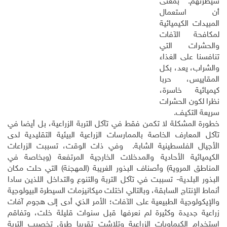
سيطرتهم. بمعنى
أن استعمال
المبيدات الكيميائية
لمكافحة الآفات
والحشرات التي
تنافسنا على الغذاء
والشراب، يعد، بكل
المقاييس، حربا
كيميائية خاسرة،
نظرا لكون الحشرات
سريعة التكيف.
خطورة المشكلة لا تكمن فقط في تآكل التربة الزراعية، بل أيضا في
تآكل المعارف الخاصة بالممارسات الزراعية البيئية التقليدية لدى
الأجيال الفلسطينية الشابة. وفي ذات الوقت، تسببت الزراعات
الكيميائية الأحادية والمدخلات الخارجية المرتفعة (وبخاصة في
المناطق المروية) وأصناف البذور الغريبة (المهجنة) التي حلت مكان
البذور البلدية- تسببت في تآكل التربة والتنوع والتداخل اللذين سادا
أنماط الإنتاج السابقة، وبالتالي اختلت ميكانيزمات السيطرة البيولوجية
والإيكولوجية الطبيعية على الآفات؛ الأمر الذي أدى إلى هجوم آفات
زراعية جديدة وكثيرة لم نعرفها قبل سنوات قليلة خلت، وتفاقم
استخدام الكيماويات الزراعية وتلاشت تقريبا طرق تخصيب التربة