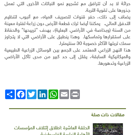
حراثة لا بد أن تترافق مع تشجيع نمو النباتات الأخرى التي تعمل
جذورها على تقوية التربة.
يضاف إلى ذلك، حفر قنوات لتصريف المياه، مع أنبوب لتنظيم
التدفق المائي. يمكننا أيضا ترك قطعة الأرض دون زراعة لفترة معينة
من السنة (وبخاصة في الأراضي البعلية)، بهدف "ترييحها
"
والحفاظ
على استقرارها وتماسكها. وهذا ينطبق على الأراضي التي لا يتجاوز
سمك تربتها الأكثر خصوبة 30 سنتيمترا.
هذا النهج الزراعي المعتمد على الجمع بين الوسائل الزراعية الطبيعية
والميكانيكية السابقة، يقلل إلى حد كبير من مدى تآكل الأراضي
الزراعية وتدهورها.
Print
Email
WhatsApp
LinkedIn
Twitter
انشر
Facebook
مقالات ذات صلة
الحلقة العاشرة :اطلاق إئتلاف المؤسسات
الأهلية الزراعية الفلسطينية