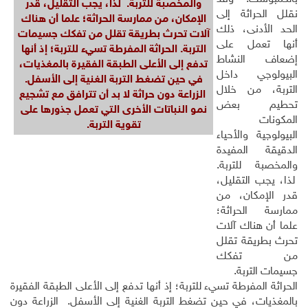
والمخصبة للتربة. لذا، يجب التقليل، قدر
نقلل الحراثة إلى
الإمكان، من ممارسة الحراثة؛ علما أن هناك
الحد الأدنى، ذلك
آلات تحرث بطريقة تقلل من تفكك جسيمات
أنها تعمل على
التربة.
الحراثة المفرطة تسيء للتربة؛ إذ أنها
إضعاف النشاط
تدفع إلى الأعلى الطبقة الفقيرة بالمغذيات،
البيولوجي داخل
في حين تضغط التربة الغنية إلى الأسفل.
التربة، من خلال
الزراعة دون حراثة لا بد أن تترافق مع تشجيع
تحطيم بعض
نمو النباتات الأخرى التي تعمل جذورها على
المكونات
تقوية التربة.
البيولوجية والأحياء
الدقيقة المفيدة
والمخصبة للتربة.
لذا، يجب التقليل،
قدر الإمكان، من
ممارسة الحراثة؛
علما أن هناك آلات
تحرث بطريقة تقلل
من تفكك
جسيمات التربة.
الحراثة المفرطة تسيء للتربة؛ إذ أنها تدفع إلى الأعلى الطبقة الفقيرة
بالمغذيات، في حين تضغط التربة الغنية إلى الأسفل. الزراعة دون