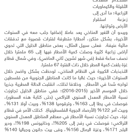
استخدام المعدات
الثقيلة والكيماويات
الزراعية؛ ما أدى إلى
زعزعة استقرار
الأرض وتوازنها.
ويبدو أن التغير المناخي يعد عاملا إضافيا جلب معه في السنوات
الأخيرة، بشكل متكرر، أمطارا متطرفة لفترات قصيرة مع تدفقات
مائية عنيفة. فعلى سبيل المثال، بعض مناطق الخليل التي تحوي
أراض زراعية كثيرة وصلت كمية الأمطار فيها إلى 65 ملمترا خلال
نصف ساعة فقط (في شهر تشرين ثاني الماضي)، وفي شمال قطاع
غزة بلغت كمية المطر خلال ذات الفترة 67 ملمترا.
التذبذبات الكبيرة في النظام المناخي، لوحظت بشكل واضح خلال
السنوات الأخيرة؛ حيث غالبا ما كانت المناطق الجنوبية من فلسطين
تواجه شحا في الأمطار. وخلافا لذلك، انقلبت الحالة المطرية جذريا
خلال الموسم الأخير (2015-2016)؛ ففي مناطق الخليل تجاوزت
نسبة الأمطار المعدل السنوي التراكمي (حتى كتابة هذه السطور)،
فوصلت في يطا إلى 163%، وترقوميا 138%، وبيت أولا 131%،
وبيت أمر 122% (الأرصاد الجوية الفلسطينية). كذلك الأمر في قطاع
غزة، حيث تجاوزت نسبة الأمطار في معظم المناطق المعدل السنوي
التراكمي؛ فوصلت في رفح إلى 205%!، وخانيونس 198%!، ودير
البلح 171%، وغزة الرمال 156%، وفي بيت حانون وجباليا 140%