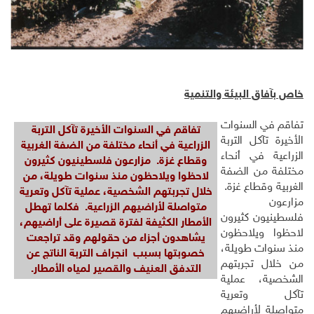
خاص بآفاق البيئة والتنمية
تفاقم في السنوات
تفاقم في السنوات الأخيرة تآكل التربة
الأخيرة تآكل التربة
الزراعية في أنحاء مختلفة من الضفة الغربية
الزراعية في أنحاء
وقطاع غزة. مزارعون فلسطينيون كثيرون
مختلفة من الضفة
لاحظوا ويلاحظون منذ سنوات طويلة، من
الغربية وقطاع غزة.
خلال تجربتهم الشخصية، عملية تآكل وتعرية
مزارعون
متواصلة لأراضيهم الزراعية. فكلما تهطل
فلسطينيون كثيرون
الأمطار الكثيفة لفترة قصيرة على أراضيهم،
لاحظوا ويلاحظون
يشاهدون أجزاء من حقولهم وقد تراجعت
منذ سنوات طويلة،
خصوبتها بسبب انجراف التربة الناتج عن
من خلال تجربتهم
التدفق العنيف والقصير لمياه الأمطار.
الشخصية، عملية
تآكل وتعرية
متواصلة لأراضيهم