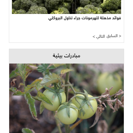
فوائد مذهلة للهرمونات جراء تناول البروكلي
نجاح مبشر وواعد لتجربة الأراضي الرطبة المصطنعة في معالجة
المياه
السابق >
< التالي
مبادرات بيئية