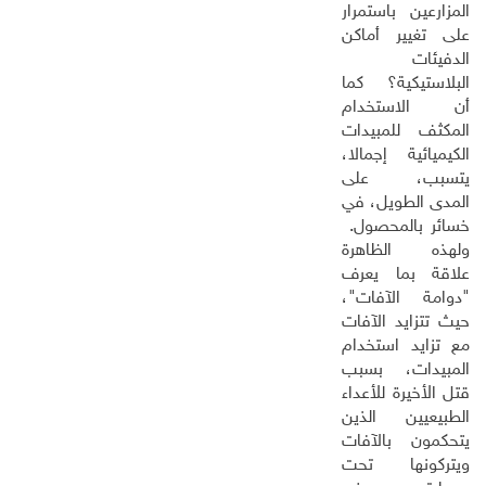
المزارعين باستمرار
على تغيير أماكن
الدفيئات
البلاستيكية؟ كما
أن الاستخدام
المكثف للمبيدات
الكيميائية إجمالا،
يتسبب، على
المدى الطويل، في
خسائر بالمحصول.
ولهذه الظاهرة
علاقة بما يعرف
"دوامة الآفات"،
حيث تتزايد الآفات
مع تزايد استخدام
المبيدات، بسبب
قتل الأخيرة للأعداء
الطبيعيين الذين
يتحكمون بالآفات
ويتركونها تحت