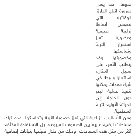
نحوها. هذا يعني
ضرورة اتباع الطرق
الوقائية التي
تتضمن أنماطا
زراعية طبيعية
وعضوية تعزز
استقرار التربة
وتماسكها
وخصوبتها. وقد
يتطلب الأمر، على
سبيل المثال،
استثمارا بسيطا في
شراء معدات يمكنها
تنفيذ عملية البذر
دون الحاجة إلى
الحراثة الأولية للتربة
السطحية.
ومن الأساليب الزراعية التي تعزز خصوبة التربة وتماسكها، عدم ترك
مساحات أرضية عارية بين الصفوف المزروعة، بل الاستفادة المكثفة
أكثر من مثل هذه المساحات، وذلك من خلال تعبئتها بنباتات إضافية