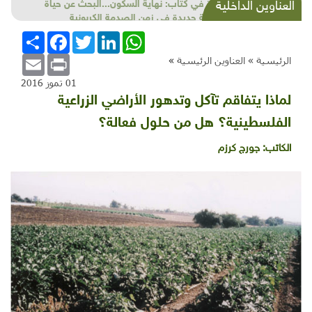
قراءة في كتاب: نهاية السكون...البحث عن حياة
العناوين الداخلية
طبيعية جديدة في زمن الصدمة الكربونية
WhatsApp
LinkedIn
Twitter
Facebook
انشر
Email
Print
الرئيسية »
العناوين الرئيسية
»
01 تموز 2016
لماذا يتفاقم تآكل وتدهور الأراضي الزراعية
الفلسطينية؟ هل من حلول فعالة؟
الكاتب:
جورج كرزم