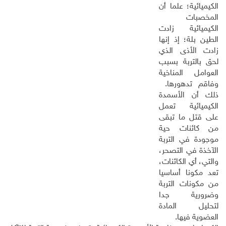
الكيميائية؛ علما أن
المخصبات
الكيميائية زادت
الطين بلة؛ إذ إنها
زادت الأذى الذي
لحق بالتربة بسبب
العوامل المناخية
وفاقم تدهورها.
ذلك أن الأسمدة
الكيميائية تعمل
على قتل ما تبقى
من كائنات حية
موجودة في التربة
الآخذة في التصحر،
والتي، أي الكائنات،
تعد مكونا أساسيا
من مكونات التربة
وضرورية جدا
لتحليل المادة
العضوية فيها.