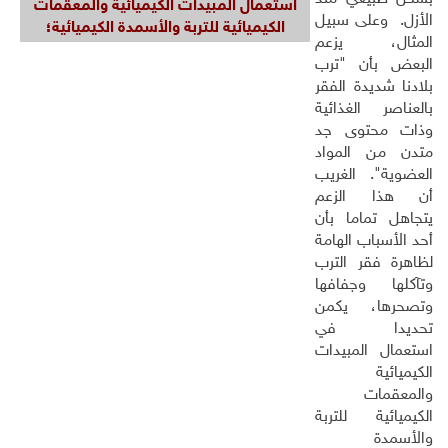
استعمال المبيدات الكيميائية والمعقمات
الأزل. وعلى سبيل
الكيميائية للتربة والأسمدة الكيميائية
؛
المثال، يزعم
البعض بأن "ترب
بلادنا شديدة الفقر
بالعناصر الغذائية
وذات محتوى جد
متدن من المواد
العضوية". الغريب
أن هذا الزعم
يتجاهل تماما بأن
أحد الأسباب الهامة
لظاهرة فقر الترب
وتآكلها وجفافها
وتصحرها، يكمن
تحديدا في
استعمال المبيدات
الكيميائية
والمعقمات
الكيميائية للتربة
والأسمدة