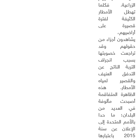
الزراعية. فكلما
تهطل الأمطار
الكثيفة لفترة
قصيرة على
أراضيهم،
يشاهدون أجزاء من
حقولهم وقد
تراجعت خصوبتها
بسبب انجراف
التربة الناتج عن
التدفق العنيف
والقصير لمياه
الأمطار. هذه
الظاهرة المتفاقمة
أصبحت مألوفة
في العديد من
البلدان؛ ما حدا
بالأمم المتحدة إلى
الإعلان عن سنة
2015 باعتبارها