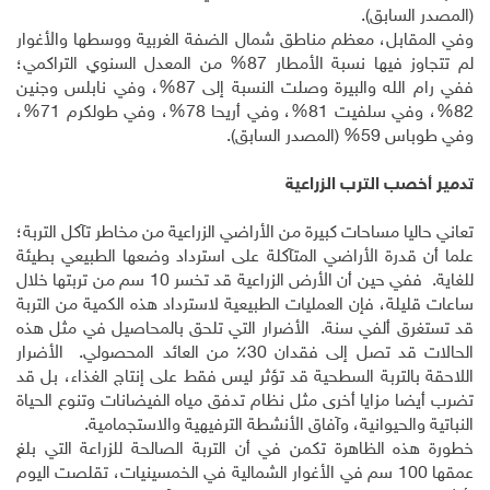
(المصدر السابق).
وفي المقابل، معظم مناطق شمال الضفة الغربية ووسطها والأغوار
لم تتجاوز فيها نسبة الأمطار 87% من المعدل السنوي التراكمي؛
ففي رام الله والبيرة وصلت النسبة إلى 87%، وفي نابلس وجنين
82%، وفي سلفيت 81%، وفي أريحا 78%، وفي طولكرم 71%،
وفي طوباس 59% (المصدر السابق).
تدمير أخصب الترب الزراعية
تعاني حاليا مساحات كبيرة من الأراضي الزراعية من مخاطر تآكل التربة؛
علما أن قدرة الأراضي المتآكلة على استرداد وضعها الطبيعي بطيئة
للغاية. ففي حين أن الأرض الزراعية قد تخسر 10 سم من تربتها خلال
ساعات قليلة، فإن العمليات الطبيعية لاسترداد هذه الكمية من التربة
قد تستغرق ألفي سنة. الأضرار التي تلحق بالمحاصيل في مثل هذه
الحالات قد تصل إلى فقدان 30٪ من العائد المحصولي. الأضرار
اللاحقة بالتربة السطحية قد تؤثر ليس فقط على إنتاج الغذاء، بل قد
تضرب أيضا مزايا أخرى مثل نظام تدفق مياه الفيضانات وتنوع الحياة
النباتية والحيوانية، وآفاق الأنشطة الترفيهية والاستجمامية.
خطورة هذه الظاهرة تكمن في أن التربة الصالحة للزراعة التي بلغ
عمقها 100 سم في الأغوار الشمالية في الخمسينيات، تقلصت اليوم