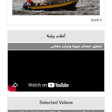
more
أفلام بيئية
تحقيق: مصانع مروية ومزارع عطشى
Selected Videos