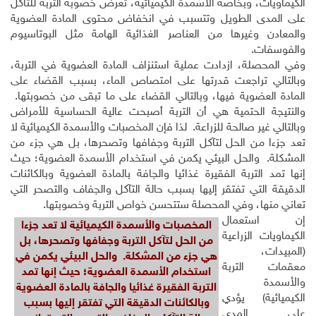
الكيماويات، وبخاصة الأسمدة الكيميائية، تعرض خصوبة التربة للتآكل
على المدى الطويل وتتسبب في انخفاض محتوى المادة العضوية
والمعادن وغيرها من العناصر الغذائية الهامة مثل البوتاسيوم
والفوسفات.
وفي المحصلة، ازدادت عملية استنزاف المادة العضوية في التربة،
وبالتالي تراجعت قدرتها على امتصاص الماء، بسبب القضاء على
المادة العضوية فيها، وبالتالي القضاء على ما تبقى من خصوبتها.
والنتيجة الحتمية هي أن التربة أصبحت عالية الحساسية للأمراض
وبالتالي غير صالحة للزراعة. لذا فإن المخصبات والأسمدة الكيميائية لا
تعد جزءا من الحل لتآكل التربة وجفافها وتصحرها، بل هي جزء من
المشكلة. والحل البيئي يكمن في استخدام الأسمدة العضوية؛ حيث
إنها تمد التربة الفقيرة غذائيا والجافة بالمادة العضوية وبالكائنات
الدقيقة التي تفتقر إليها بسبب حالة التآكل والجفاف والتصحر التي
تعاني منها، وفي المحصلة ستتحسن خواص التربة وخصوبتها.
إن استعمال
المخصبات والأسمدة الكيميائية لا تعد جزءا
الكيماويات الزراعية
من الحل لتآكل التربة وجفافها وتصحرها، بل
(المبيدات،
هي جزء من المشكلة. والحل البيئي يكمن في
معقمات التربة
استخدام الأسمدة العضوية؛ حيث إنها تمد
والأسمدة
التربة الفقيرة غذائيا والجافة بالمادة العضوية
الكيميائية) يؤدي
وبالكائنات الدقيقة التي تفتقر إليها بسبب
على المدى